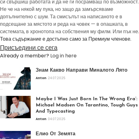
си свършиш работата и да не ги посрамваш по възможност.
Не че на някой му пука, но защо да замърсяваме
допълнително с шум. Та смисълът на написаното е в
подсещане за мястото и реда на човек — в опашката, в
системата, в хронотопа на собствения му филм. Или пък не.
Това съдържание е достъпно само за Премиум членове.
Присъедини се сега
Already a member?
Log in here
Знам Какво Направи Миналото Лято
Anton
24.07.2025
Maybe I Was Just Born In The Wrong Era’:
Michael Madsen On Tarantino, Tough Guys
And Typecasting
Anton
04.07.2025
Елио От Земята