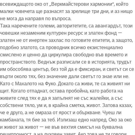
всевиждащото око от „Веркмайстерови хармонии“, който
малки човечета ще разнасят за зрелище три дни, и аз нищо
не мога да направя по въпроса.
Така наречените големи, авторитетите, са авангардът, този
човешки незаменим културен ресурс и златен фонд —
златен не от инертен захлас по готовите епитети, а защото,
подобно златото, са проводник всичко екзистенциално
смислено и ценно да циркулира свободно във времето и
пространството. Веднъж разписали се в историята, трудът
им обособява център, без той да е фиксиран, и светът си се
върти около тях, без значение дали светът го знае или не.
Като с Махалото на Фуко. Докато са живи, те са живият ни
щит. Когато отпаднат, остава пробойна, като работа на
живите след тях е да я запълнят не със жалейки, а със
собствени тяло, ум и, в крайна сметка, живот. Затова казах,
че е друго, а не омраза от ярост и объркване. Чуеш ли
камбаната, тя бие за теб. Излизаш едно напред. Око за око
и живот за живот — не във вехтия смисъл на буквална
реципрочност, а на духовен завет. Ако това не ти говори