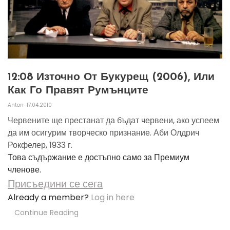
12:08 Източно От Букурещ (2006), Или
Как Го Правят Румънците
Anton
17.04.2010
Червените ще престанат да бъдат червени, ако успеем
да им осигурим творческо признание. Аби Олдрич
Рокфелер, 1933 г.
Това съдържание е достъпно само за Премиум
членове.
Присъедини се сега
Already a member?
Log in here
Continue Reading