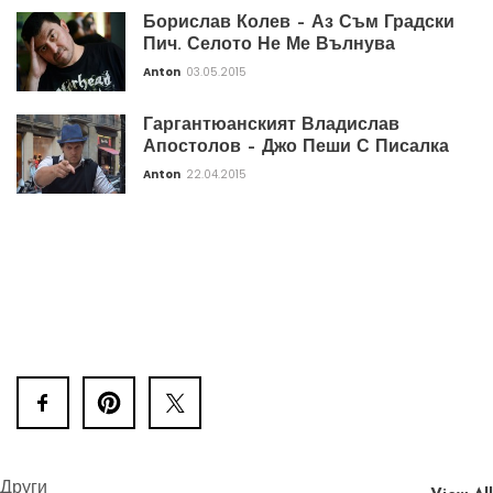
Борислав Колев – Аз Съм Градски
Пич. Селото Не Ме Вълнува
Anton
03.05.2015
Гаргантюанският Владислав
Апостолов – Джо Пеши С Писалка
Anton
22.04.2015
Други