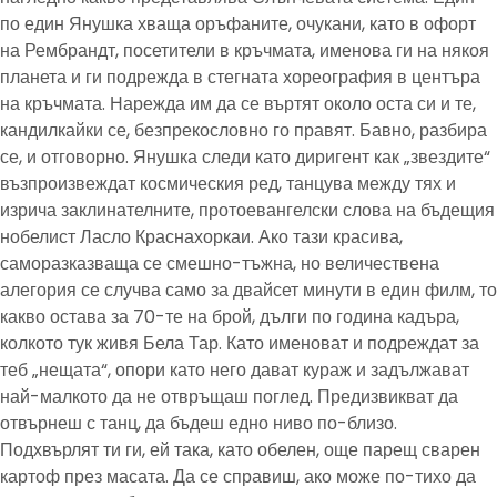
по един Янушка хваща оръфаните, очукани, като в офорт
на Рембрандт, посетители в кръчмата, именова ги на някоя
планета и ги подрежда в стегната хореография в центъра
на кръчмата. Нарежда им да се въртят около оста си и те,
кандилкайки се, безпрекословно го правят. Бавно, разбира
се, и отговорно. Янушка следи като диригент как „звездите“
възпроизвеждат космическия ред, танцува между тях и
изрича заклинателните, протоевангелски слова на бъдещия
нобелист Ласло Краснахоркаи. Ако тази красива,
саморазказваща се смешно-тъжна, но величествена
алегория се случва само за двайсет минути в един филм, то
какво остава за 70-те на брой, дълги по година кадъра,
колкото тук живя Бела Тар. Като именоват и подреждат за
теб „нещата“, опори като него дават кураж и задължават
най-малкото да не отвръщаш поглед. Предизвикват да
отвърнеш с танц, да бъдеш едно ниво по-близо.
Подхвърлят ти ги, ей така, като обелен, още парещ сварен
картоф през масата. Да се справиш, ако може по-тихо да