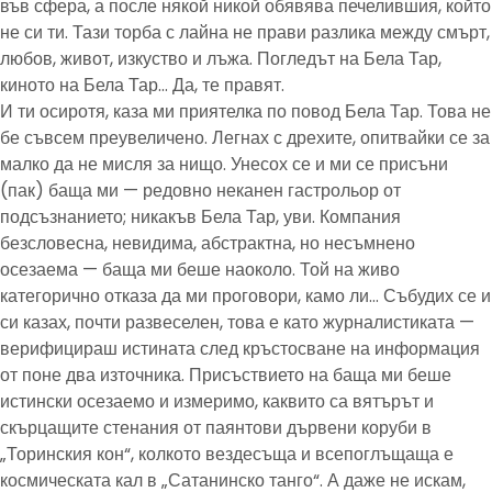
във сфера, а после някой никой обявява печелившия, който
не си ти. Тази торба с лайна не прави разлика между смърт,
любов, живот, изкуство и лъжа. Погледът на Бела Тар,
киното на Бела Тар… Да, те правят.
И ти осиротя, каза ми приятелка по повод Бела Тар. Това не
бе съвсем преувеличено. Легнах с дрехите, опитвайки се за
малко да не мисля за нищо. Унесох се и ми се присъни
(пак) баща ми — редовно неканен гастрольор от
подсъзнанието; никакъв Бела Тар, уви. Компания
безсловесна, невидима, абстрактна, но несъмнено
осезаема — баща ми беше наоколо. Той на живо
категорично отказа да ми проговори, камо ли… Събудих се и
си казах, почти развеселен, това е като журналистиката —
верифицираш истината след кръстосване на информация
от поне два източника. Присъствието на баща ми беше
истински осезаемо и измеримо, каквито са вятърът и
скърцащите стенания от паянтови дървени коруби в
„Торинския кон“, колкото вездесъща и всепоглъщаща е
космическата кал в „Сатанинско танго“. А даже не искам,