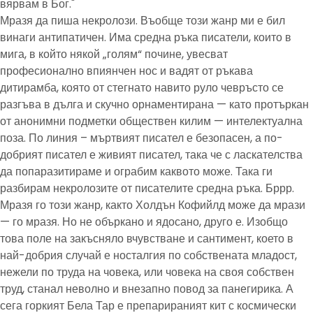
вярвам в Бог."
Мразя да пиша некролози. Въобще този жанр ми е бил
винаги антипатичен. Има средна ръка писатели, които в
мига, в който някой „голям“ почине, увесват
професионално впиянчен нос и вадят от ръкава
дитирамба, която от стегнато навито руло чевръсто се
разгъва в дълга и скучно орнаментирана — като протъркан
от анонимни подметки обществен килим — интелектуална
поза. По линия – мъртвият писател е безопасен, а по-
добрият писател е живият писател, така че с ласкателства
да попаразитираме и ограбим каквото може. Така ги
разбирам некролозите от писателите средна ръка. Бррр.
Мразя го този жанр, както Холдън Кофийлд може да мрази
— го мразя. Но не объркано и ядосано, друго е. Изобщо
това поле на закъсняло вчувстване и сантимент, което в
най-добрия случай е носталгия по собствената младост,
нежели по труда на човека, или човека на своя собствен
труд, станал неволно и внезапно повод за панегирика. А
сега горкият Бела Тар е препарираният кит с космически