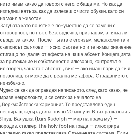
нито имам какво да говоря с него, с баща ми. Но как да
изпъдиш вятъра, как да излезеш с чисти обувки, като си
нагазил в живота?
Загубата като понятие е по-уместно да се замени с
отговорност, но пък е безсърдечно, признавам, а няма ли
сърце, за какво… После, тъгата е егоизъм, меланхолията и
скепсисът са ялови — ясно, съответно и те нямат значение,
стигащо по-далеч от ефекта на чаша абсент. Концепцията
за притежание и собственост е илюзорна, контролът е
илюзорен, чашата с абсент…, виж — ако имаш пари да си я
позволиш, тя може да е реална метафора. Страданието е
неизбежно.
Чудех се как да оправдая написаното, след като казах, че
мразя некролозите, и се сетих за началото на
„Веркмайстерски хармонии“. То представлява един
неспиращ кадър, дълъг точно 20 минути. В тях разказвачът
Януш Валушка (Lars Rudolph — мир на праха му) —
юродив, сталкер, the holy fool на града — илюстрира
нагледно какво представлява Слънчевата система. Един