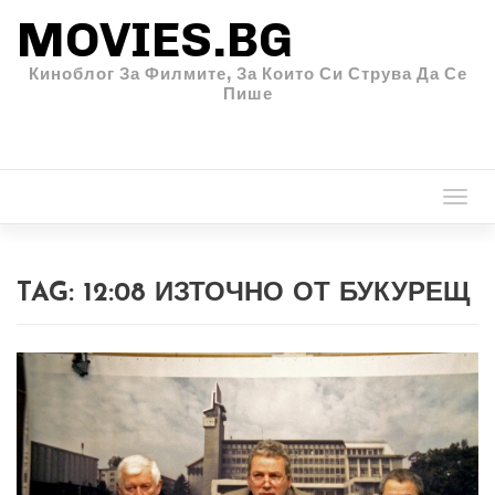
MOVIES.BG
Киноблог За Филмите, За Които Си Струва Да Се
Пише
Togg
navi
TAG:
12:08 ИЗТОЧНО ОТ БУКУРЕЩ