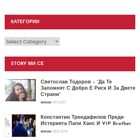
КАТЕГОРИИ
Категории
STORY МИ СЕ
Светослав Тодоров – “Да Те
Запомнят С Добро Е Риск И За Двете
Страни”
Anton
18.11.2017
Константин Трендафилов Преди
Истерията Папи Ханс И VIP Brother
Anton
18.10.2016