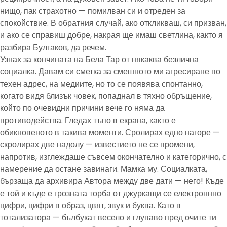
нищо, пак страхотно — помилван си и отреден за
спокойствие. В обратния случай, ако откликваш, си призван,
и ако се справиш добре, накрая ще имаш светлина, както я
разбира Булгаков, да речем.
Узнах за кончината на Бела Тар от някаква безлична
социалка. Давам си сметка за смешното ми агресиране по
техен адрес, на медиите, но то се появява спонтанно,
когато видя близък човек, попаднал в тяхно обръщение,
който по очевидни причини вече го няма да
противодейства. Гледах тъпо в екрана, както е
обикновеното в такива моменти. Сролирах едно нагоре —
скролирах две надолу — известието не се промени,
напротив, изглеждаше съвсем окончателно и категорично, с
намерение да остане завинаги. Мамка му. Социалката,
бързаща да архивира Автора между две дати — него! Къде
е той и къде е грозната торба от джуркащи се електроннно
цифри, цифри в образ, цвят, звук и буква. Като в
тотализатора — бълбукат весело и глупаво пред очите ти