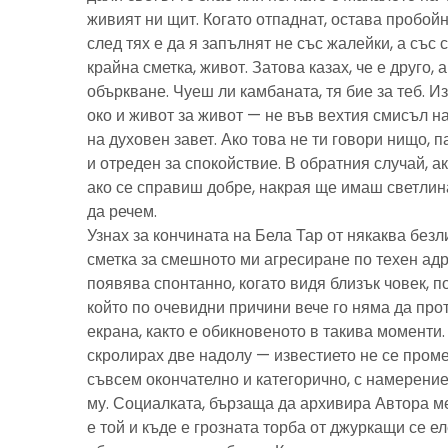
живият ни щит. Когато отпаднат, остава пробойн
след тях е да я запълнят не със жалейки, а със с
крайна сметка, живот. Затова казах, че е друго, 
объркване. Чуеш ли камбаната, тя бие за теб. И
око и живот за живот — не във вехтия смисъл н
на духовен завет. Ако това не ти говори нищо, 
и отреден за спокойствие. В обратния случай, ак
ако се справиш добре, накрая ще имаш светлина
да речем.
Узнах за кончината на Бела Тар от някаква без
сметка за смешното ми агресиране по техен адре
появява спонтанно, когато видя близък човек, 
който по очевидни причини вече го няма да про
екрана, както е обикновеното в такива моменти
скролирах две надолу — известието не се пром
съвсем окончателно и категорично, с намерение
му. Социалката, бързаща да архивира Автора м
е той и къде е грозната торба от джуркащи се 