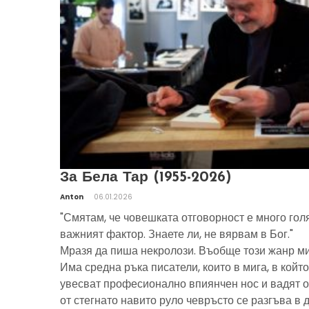
За Бела Тар (1955-2026)
Anton
06.01.2026
"Смятам, че човешката отговорност е много гол
важният фактор. Знаете ли, не вярвам в Бог."
Мразя да пиша некролози. Въобще този жанр ми
Има средна ръка писатели, които в мига, в който
увесват професионално впиянчен нос и вадят о
от стегнато навито руло чевръсто се разгъва в 