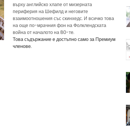
върху английско хлапе от мизерната
периферия на Шефилд и неговите
взаимоотношения със скинхедс. И всичко това
на още по-мрачния фон на Фолклендската
война от началото на 80-те.
Това съдържание е достъпно само за Премиум
членове.