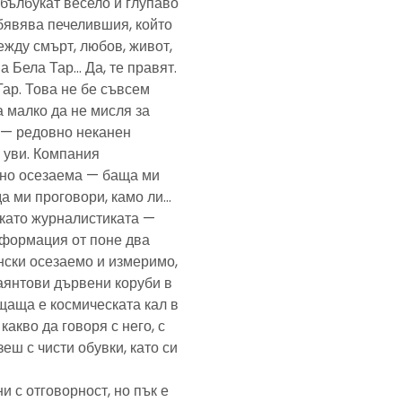
— бълбукат весело и глупаво
обявява печелившия, който
ежду смърт, любов, живот,
а Бела Тар… Да, те правят.
Тар. Това не бе съвсем
а малко да не мисля за
и — редовно неканен
, уви. Компания
ено осезаема — баща ми
да ми проговори, камо ли…
е като журналистиката —
формация от поне два
нски осезаемо и измеримо,
аянтови дървени коруби в
щаща е космическата кал в
какво да говоря с него, с
еш с чисти обувки, като си
и с отговорност, но пък е