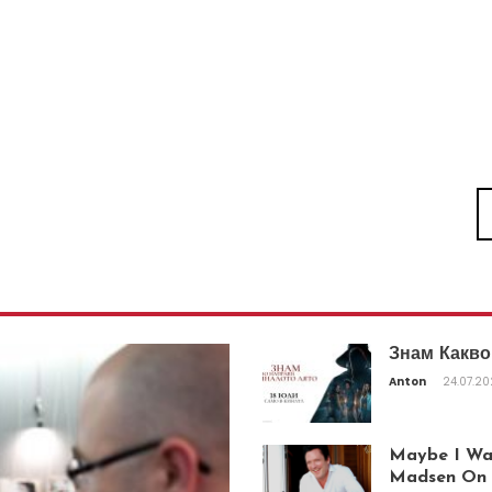
Знам Какво
Anton
24.07.2
Maybe I Was
Madsen On T