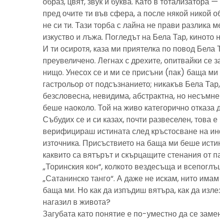
образ, цвят, звук и буква. Като в тотализатора 
пред очите ти във сфера, а после някой никой 
не си ти. Тази торба с лайна не прави разлика м
изкуство и лъжа. Погледът на Бела Тар, киното н
И ти осиротя, каза ми приятелка по повод Бела 
преувеличено. Легнах с дрехите, опитвайки се з
нищо. Унесох се и ми се присъни (пак) баща м
гастрольор от подсъзнанието; никакъв Бела Тар
безсловесна, невидима, абстрактна, но несъмн
беше наоколо. Той на живо категорично отказа 
Събудих се и си казах, почти развеселен, това 
верифицираш истината след кръстосване на ин
източника. Присъствието на баща ми беше исти
каквито са вятърът и скърцащите стенания от п
„Торинския кон“, колкото вездесъща и всепоглъ
„Сатанинско танго“. А даже не искам, нито имам 
баща ми. Но как да изпъдиш вятъра, как да излез
нагазил в живота?
Загубата като понятие е по-уместно да се замен