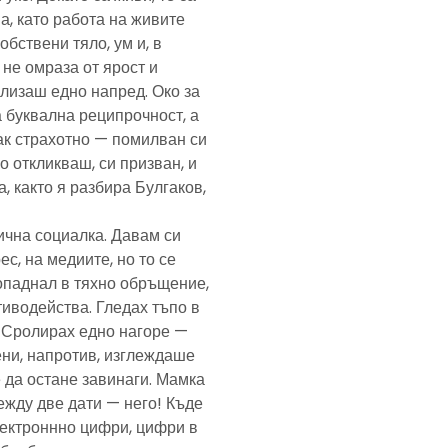
а, като работа на живите
обствени тяло, ум и, в
а не омраза от ярост и
злизаш едно напред. Око за
а буквална реципрочност, а
пак страхотно — помилван си
о откликваш, си призван, и
, както я разбира Булгаков,
лична социалка. Давам си
с, на медиите, но то се
попаднал в тяхно обръщение,
тиводейства. Гледах тъпо в
. Сролирах едно нагоре —
ени, напротив, изглеждаше
 да остане завинаги. Мамка
ежду две дати — него! Къде
електроннно цифри, цифри в