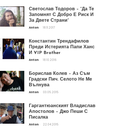
Светослав Тодоров – “Да Те
Запомнят С Добро Е Риск И
За Двете Страни”
Anton
18.11.2017
Константин Трендафилов
Преди Истерията Папи Ханс
И VIP Brother
Anton
18.10.2016
Борислав Колев – Аз Съм
Градски Пич. Селото Не Ме
Вълнува
Anton
03.05.2015
Гаргантюанският Владислав
Апостолов – Джо Пеши С
Писалка
Anton
22.04.2015