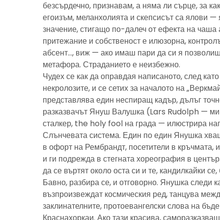
безсърдечно, признавам, а няма ли сърце, за ка
егоизъм, меланхолията и скепсисът са ялови — 
значение, стигащо по-далеч от ефекта на чаша 
притежание и собственост е илюзорна, контролъ
абсент…, виж — ако имаш пари да си я позволиш
метафора. Страданието е неизбежно.
Чудех се как да оправдая написаното, след като 
некролозите, и се сетих за началото на „Веркма
представлява един неспиращ кадър, дълъг точно
разказвачът Януш Валушка (Lars Rudolph — ми
сталкер, the holy fool на града — илюстрира н
Слънчевата система. Един по един Янушка хващ
в офорт на Рембрандт, посетители в кръчмата, 
и ги подрежда в стегната хореография в центъ
да се въртят около оста си и те, кандилкайки се
Бавно, разбира се, и отговорно. Янушка следи к
възпроизвеждат космическия ред, танцува межд
заклинателните, протоевангелски слова на бъд
Краснахоркаи. Ако тази красива, саморазказва