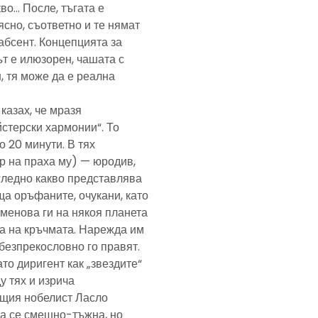
кво… После, тъгата е
ясно, съответно и те нямат
абсент. Концепцията за
т е илюзорен, чашата с
, тя може да е реална
казах, че мразя
йстерски хармонии“. То
 20 минути. В тях
р на праха му) — юродив,
агледно какво представлява
а оръфаните, очукани, като
именова ги на някоя планета
ра на кръчмата. Нарежда им
, безпрекословно го правят.
ато диригент как „звездите“
у тях и изрича
ещия нобелист Ласло
ща се смешно-тъжна, но