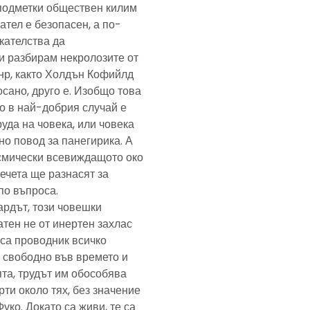
подметки обществен килим
ател е безопасен, а по-
скателства да
и разбирам некролозите от
анр, както Холдън Кофийлд
сано, друго е. Изобщо това
то в най-добрия случай е
уда на човека, или човека
но повод за панегирика. А
осмически всевиждащото око
ечета ще разнасят за
по въпроса.
ардът, този човешки
тен не от инертен захлас
, са проводник всичко
 свободно във времето и
та, трудът им обособява
рти около тях, без значение
Фуко. Докато са живи, те са