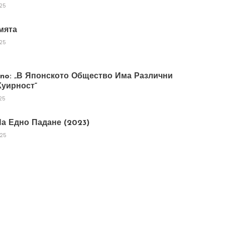
025
мята
025
tano: „В Японското Общество Има Различни
уирност“
25
а Едно Падане (2023)
025