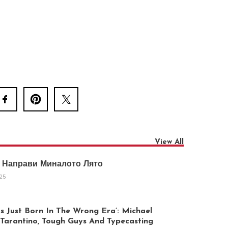
View All
 Направи Миналото Лято
025
 Just Born In The Wrong Era’: Michael
arantino, Tough Guys And Typecasting