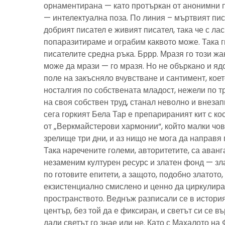
орнаментирана — като протъркан от анонимни 
— интелектуална поза. По линия – мъртвият пис
добрият писател е живият писател, така че с ла
попаразитираме и ограбим каквото може. Така г
писателите средна ръка. Бррр. Мразя го този ж
може да мрази — го мразя. Но не объркано и ядо
поле на закъсняло вчувстване и сантимент, кое
носталгия по собствената младост, нежели по тр
на своя собствен труд, станал неволно и внезап
сега горкият Бела Тар е препарираният кит с к
от „Веркмайстерови хармонии“, който малки чов
зрелище три дни, и аз нищо не мога да направя 
Така наречените големи, авторитетите, са аванг
незаменим културен ресурс и златен фонд — зла
по готовите епитети, а защото, подобно златото
екзистенциално смислено и ценно да циркулира
пространството. Веднъж разписали се в история
център, без той да е фиксиран, и светът си се въ
дали светът го знае или не. Като с Махалото на 