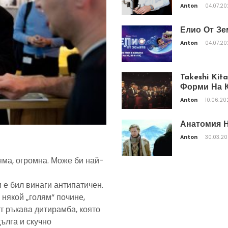
Anton
04.07.2
Елио От Зе
Anton
04.07.2
Takeshi Ki
Форми На К
Anton
10.06.20
Анатомия Н
Anton
30.03.2
яма, огромна. Може би най-
 е бил винаги антипатичен.
 някой „голям“ почине,
т ръкава дитирамба, която
дълга и скучно