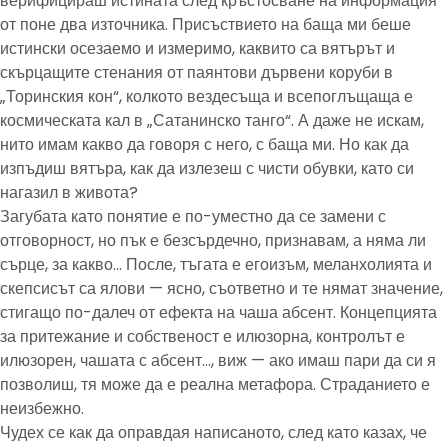
верифицираш истината след кръстосване на информация
от поне два източника. Присъствието на баща ми беше
истински осезаемо и измеримо, каквито са вятърът и
скърцащите стенания от паянтови дървени коруби в
„Торинския кон“, колкото вездесъща и всепоглъщаща е
космическата кал в „Сатанинско танго“. А даже не искам,
нито имам какво да говоря с него, с баща ми. Но как да
изпъдиш вятъра, как да излезеш с чисти обувки, като си
нагазил в живота?
Загубата като понятие е по-уместно да се замени с
отговорност, но пък е безсърдечно, признавам, а няма ли
сърце, за какво… После, тъгата е егоизъм, меланхолията и
скепсисът са ялови — ясно, съответно и те нямат значение,
стигащо по-далеч от ефекта на чаша абсент. Концепцията
за притежание и собственост е илюзорна, контролът е
илюзорен, чашата с абсент…, виж — ако имаш пари да си я
позволиш, тя може да е реална метафора. Страданието е
неизбежно.
Чудех се как да оправдая написаното, след като казах, че