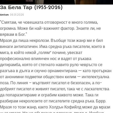
За Бела Тар (1955-2026)
Anton
06.01.2026
"Смятам, че човешката отговорност е много голяма,
огромна. Може би най-важният фактор. Знаете ли, не
вярвам в Бог."
Мразя да пиша некролози. Въобще този жанр ми е бил
винаги антипатичен. Има средна ръка писатели, които в
мига, в който някой „голям“ почине, увесват
професионално впиянчен нос и вадят от ръкава
дитирамба, която от стегнато навито руло чевръсто се
разгъва в дълга и скучно орнаментирана — като протъркан
от анонимни подметки обществен килим — интелектуална
поза. По линия – мъртвият писател е безопасен, а по-
добрият писател е живият писател, така че с ласкателства
да попаразитираме и ограбим каквото може. Така ги
разбирам некролозите от писателите средна ръка. Бррр.
Мразя го този жанр, както Холдън Кофийлд може да мрази