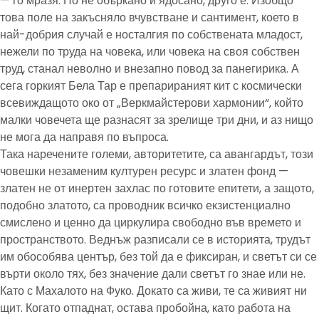
— го мразя. Но не объркано и ядосано, друго е. Изобщо
това поле на закъсняло вчувстване и сантимент, което в
най-добрия случай е носталгия по собствената младост,
нежели по труда на човека, или човека на своя собствен
труд, станал неволно и внезапно повод за панегирика. А
сега горкият Бела Тар е препарираният кит с космически
всевиждащото око от „Веркмайстерови хармонии“, който
малки човечета ще разнасят за зрелище три дни, и аз нищо
не мога да направя по въпроса.
Така наречените големи, авторитетите, са авангардът, този
човешки незаменим културен ресурс и златен фонд —
златен не от инертен захлас по готовите епитети, а защото,
подобно златото, са проводник всичко екзистенциално
смислено и ценно да циркулира свободно във времето и
пространството. Веднъж разписали се в историята, трудът
им обособява център, без той да е фиксиран, и светът си се
върти около тях, без значение дали светът го знае или не.
Като с Махалото на Фуко. Докато са живи, те са живият ни
щит. Когато отпаднат, остава пробойна, като работа на