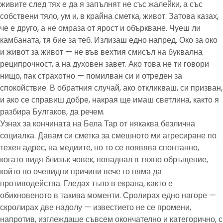
живите след тях е да я запълнят не със жалейки, а със
собствени тяло, ум и, в крайна сметка, живот. Затова казах,
че е друго, а не омраза от ярост и объркване. Чуеш ли
камбаната, тя бие за теб. Излизаш едно напред. Око за око
и живот за живот — не във вехтия смисъл на буквална
реципрочност, а на духовен завет. Ако това не ти говори
нищо, пак страхотно — помилван си и отреден за
спокойствие. В обратния случай, ако откликваш, си призван,
и ако се справиш добре, накрая ще имаш светлина, както я
разбира Булгаков, да речем.
Узнах за кончината на Бела Тар от някаква безлична
социалка. Давам си сметка за смешното ми агресиране по
техен адрес, на медиите, но то се появява спонтанно,
когато видя близък човек, попаднал в тяхно обръщение,
който по очевидни причини вече го няма да
противодейства. Гледах тъпо в екрана, както е
обикновеното в такива моменти. Сролирах едно нагоре —
скролирах две надолу — известието не се промени,
напротив, изглеждаше съвсем окончателно и категорично, с