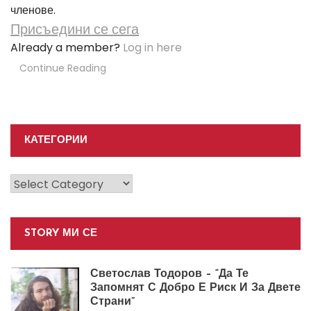
членове.
Присъедини се сега
Already a member?
Log in here
Continue Reading
КАТЕГОРИИ
Категории
STORY МИ СЕ
Светослав Тодоров – “Да Те
Запомнят С Добро Е Риск И За Двете
Страни”