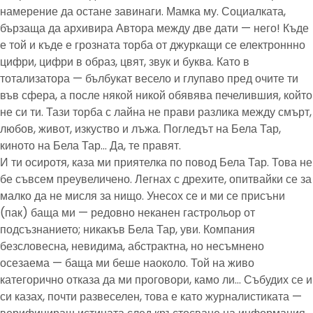
намерение да остане завинаги. Мамка му. Социалката,
бързаща да архивира Автора между две дати — него! Къде
е той и къде е грозната торба от джуркащи се електроннно
цифри, цифри в образ, цвят, звук и буква. Като в
тотализатора — бълбукат весело и глупаво пред очите ти
във сфера, а после някой никой обявява печелившия, който
не си ти. Тази торба с лайна не прави разлика между смърт,
любов, живот, изкуство и лъжа. Погледът на Бела Тар,
киното на Бела Тар… Да, те правят.
И ти осиротя, каза ми приятелка по повод Бела Тар. Това не
бе съвсем преувеличено. Легнах с дрехите, опитвайки се за
малко да не мисля за нищо. Унесох се и ми се присъни
(пак) баща ми — редовно неканен гастрольор от
подсъзнанието; никакъв Бела Тар, уви. Компания
безсловесна, невидима, абстрактна, но несъмнено
осезаема — баща ми беше наоколо. Той на живо
категорично отказа да ми проговори, камо ли… Събудих се и
си казах, почти развеселен, това е като журналистиката —