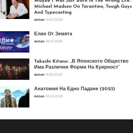
Maybe I Was Just Born In The Wrong Era’:
Michael Madsen On Tarantino, Tough Guys
And Typecasting
Anton
04.07.2025
Елио От Земята
Anton
04.07.2025
Takeshi Kitano: „В Японското Общество
Има Различни Форми На Куирност“
Anton
10.06.2025
Анатомия На Едно Падане (2023)
Anton
30.03.2025