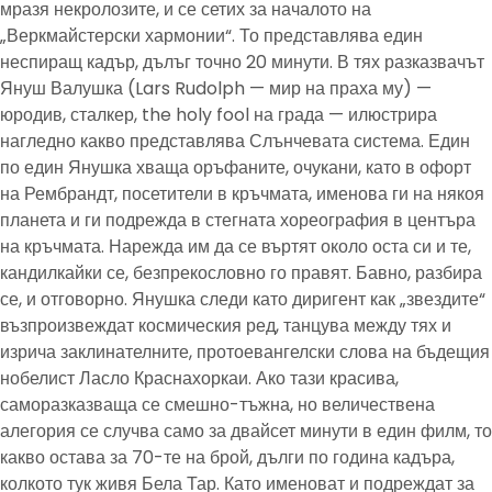
мразя некролозите, и се сетих за началото на
„Веркмайстерски хармонии“. То представлява един
неспиращ кадър, дълъг точно 20 минути. В тях разказвачът
Януш Валушка (Lars Rudolph — мир на праха му) —
юродив, сталкер, the holy fool на града — илюстрира
нагледно какво представлява Слънчевата система. Един
по един Янушка хваща оръфаните, очукани, като в офорт
на Рембрандт, посетители в кръчмата, именова ги на някоя
планета и ги подрежда в стегната хореография в центъра
на кръчмата. Нарежда им да се въртят около оста си и те,
кандилкайки се, безпрекословно го правят. Бавно, разбира
се, и отговорно. Янушка следи като диригент как „звездите“
възпроизвеждат космическия ред, танцува между тях и
изрича заклинателните, протоевангелски слова на бъдещия
нобелист Ласло Краснахоркаи. Ако тази красива,
саморазказваща се смешно-тъжна, но величествена
алегория се случва само за двайсет минути в един филм, то
какво остава за 70-те на брой, дълги по година кадъра,
колкото тук живя Бела Тар. Като именоват и подреждат за