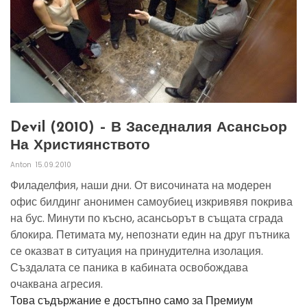
Devil (2010) – В Заседналия Асансьор
На Християнството
Anton
15.09.2010
Филаделфия, наши дни. От височината на модерен
офис билдинг анонимен самоубиец изкривявя покрива
на бус. Минути по късно, асансьорът в същата сграда
блокира. Петимата му, непознати един на друг пътника
се оказват в ситуация на принудителна изолация.
Създалата се паника в кабината освобождава
очаквана агресия.
Това съдържание е достъпно само за Премиум