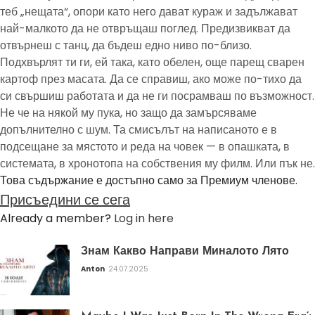
теб „нещата“, опори като него дават кураж и задължават
най-малкото да не отвръщаш поглед. Предизвикват да
отвърнеш с танц, да бъдеш едно ниво по-близо.
Подхвърлят ти ги, ей така, като обелен, още парещ сварен
картоф през масата. Да се справиш, ако може по-тихо да
си свършиш работата и да не ги посрамваш по възможност.
Не че на някой му пука, но защо да замърсяваме
допълнително с шум. Та смисълът на написаното е в
подсещане за мястото и реда на човек — в опашката, в
системата, в хронотопа на собствения му филм. Или пък не.
Това съдържание е достъпно само за Премиум членове.
Присъедини се сега
Already a member?
Log in here
Знам Какво Направи Миналото Лято
Anton
24.07.2025