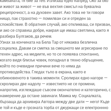
камбаната, тя бие за теб. Излизаш едно напред. Око за око
и живот за живот — не във вехтия смисъл на буквална
реципрочност, а на духовен завет. Ако това не ти говори
нищо, пак страхотно — помилван си и отреден за
спокойствие. В обратния случай, ако откликваш, си призван,
и ако се справиш добре, накрая ще имаш светлина, както я
разбира Булгаков, да речем.
Узнах за кончината на Бела Тар от някаква безлична
социалка. Давам си сметка за смешното ми агресиране по
техен адрес, на медиите, но то се появява спонтанно,
когато видя близък човек, попаднал в тяхно обръщение,
който по очевидни причини вече го няма да
противодейства. Гледах тъпо в екрана, както е
обикновеното в такива моменти. Сролирах едно нагоре —
скролирах две надолу — известието не се промени,
напротив, изглеждаше съвсем окончателно и категорично, с
намерение да остане завинаги. Мамка му. Социалката,
бързаща да архивира Автора между две дати — него! Къде
е той и къде е грозната торба от джуркащи се електроннно