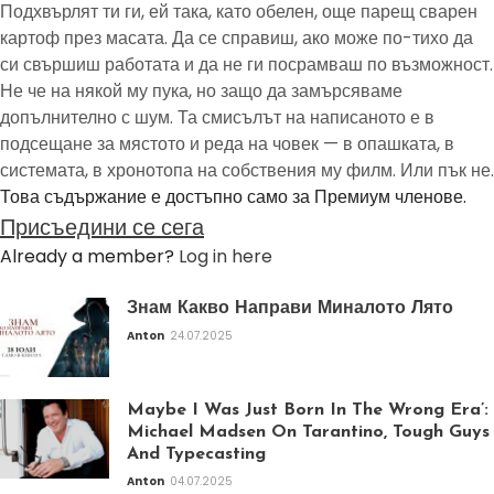
Подхвърлят ти ги, ей така, като обелен, още парещ сварен
картоф през масата. Да се справиш, ако може по-тихо да
си свършиш работата и да не ги посрамваш по възможност.
Не че на някой му пука, но защо да замърсяваме
допълнително с шум. Та смисълът на написаното е в
подсещане за мястото и реда на човек — в опашката, в
системата, в хронотопа на собствения му филм. Или пък не.
Това съдържание е достъпно само за Премиум членове.
Присъедини се сега
Already a member?
Log in here
Знам Какво Направи Миналото Лято
Anton
24.07.2025
Maybe I Was Just Born In The Wrong Era’:
Michael Madsen On Tarantino, Tough Guys
And Typecasting
Anton
04.07.2025