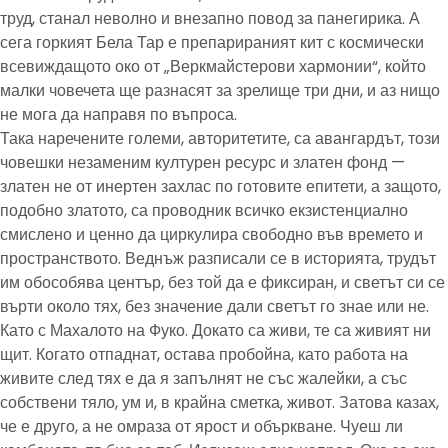
труд, станал неволно и внезапно повод за панегирика. А
сега горкият Бела Тар е препарираният кит с космически
всевиждащото око от „Веркмайстерови хармонии“, който
малки човечета ще разнасят за зрелище три дни, и аз нищо
не мога да направя по въпроса.
Така наречените големи, авторитетите, са авангардът, този
човешки незаменим културен ресурс и златен фонд —
златен не от инертен захлас по готовите епитети, а защото,
подобно златото, са проводник всичко екзистенциално
смислено и ценно да циркулира свободно във времето и
пространството. Веднъж разписали се в историята, трудът
им обособява център, без той да е фиксиран, и светът си се
върти около тях, без значение дали светът го знае или не.
Като с Махалото на Фуко. Докато са живи, те са живият ни
щит. Когато отпаднат, остава пробойна, като работа на
живите след тях е да я запълнят не със жалейки, а със
собствени тяло, ум и, в крайна сметка, живот. Затова казах,
че е друго, а не омраза от ярост и объркване. Чуеш ли