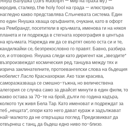
Януш Валушка (Lars Rudolph — мир на праха му) —
юродив, сталкер, the holy fool на града — илюстрира
нагледно какво представлява Слънчевата система. Един
по един Янушка хваща оръфаните, очукани, като в офорт
на Рембрандт, посетители в кръчмата, именова ги на някоя
планета и ги подрежда в стегната хореография в центъра
на кръчмата. Нарежда им да се въртят около оста си и те,
кандилкайки се, безпрекословно го правят. Бавно, разбира
се, и отговорно. Янушка следи като диригент как „звездите“
възпроизвеждат космическия ред, танцува между тях и
изрича заклинателните, протоевангелски слова на бъдещия
нобелист Ласло Краснахоркаи. Ако тази красива,
саморазказваща се смешно-тъжна, но величествена
алегория се случва само за двайсет минути в един филм, то
какво остава за 70-те на брой, дълги по година кадъра,
колкото тук живя Бела Тар. Като именоват и подреждат за
теб „нещата“, опори като него дават кураж и задължават
най-малкото да не отвръщаш поглед. Предизвикват да
отвърнеш с танц, да бъдеш едно ниво по-близо.