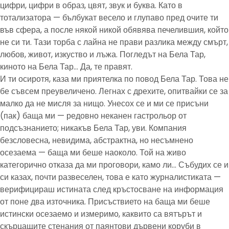
цифри, цифри в образ, цвят, звук и буква. Като в
тотализатора — бълбукат весело и глупаво пред очите ти
във сфера, а после някой никой обявява печелившия, който
не си ти. Тази торба с лайна не прави разлика между смърт,
любов, живот, изкуство и лъжа. Погледът на Бела Тар,
киното на Бела Тар… Да, те правят.
И ти осиротя, каза ми приятелка по повод Бела Тар. Това не
бе съвсем преувеличено. Легнах с дрехите, опитвайки се за
малко да не мисля за нищо. Унесох се и ми се присъни
(пак) баща ми — редовно неканен гастрольор от
подсъзнанието; никакъв Бела Тар, уви. Компания
безсловесна, невидима, абстрактна, но несъмнено
осезаема — баща ми беше наоколо. Той на живо
категорично отказа да ми проговори, камо ли… Събудих се и
си казах, почти развеселен, това е като журналистиката —
верифицираш истината след кръстосване на информация
от поне два източника. Присъствието на баща ми беше
истински осезаемо и измеримо, каквито са вятърът и
скърцащите стенания от паянтови дървени коруби в