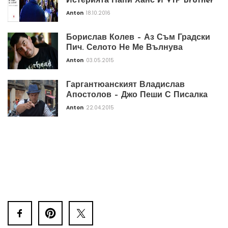
Истерията Папи Ханс И VIP Brother
Anton
18.10.2016
Борислав Колев – Аз Съм Градски
Пич. Селото Не Ме Вълнува
Anton
03.05.2015
Гаргантюанският Владислав
Апостолов – Джо Пеши С Писалка
Anton
22.04.2015