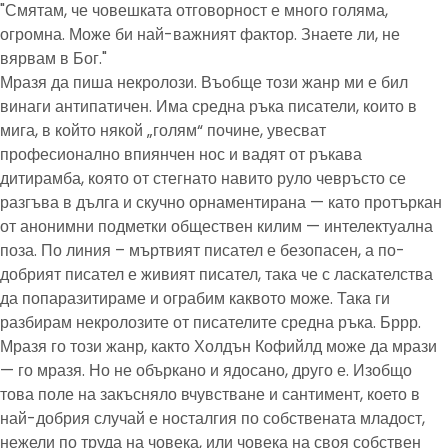
"Смятам, че човешката отговорност е много голяма,
огромна. Може би най-важният фактор. Знаете ли, не
вярвам в Бог."
Мразя да пиша некролози. Въобще този жанр ми е бил
винаги антипатичен. Има средна ръка писатели, които в
мига, в който някой „голям“ почине, увесват
професионално впиянчен нос и вадят от ръкава
дитирамба, която от стегнато навито руло чевръсто се
разгъва в дълга и скучно орнаментирана — като протъркан
от анонимни подметки обществен килим — интелектуална
поза. По линия – мъртвият писател е безопасен, а по-
добрият писател е живият писател, така че с ласкателства
да попаразитираме и ограбим каквото може. Така ги
разбирам некролозите от писателите средна ръка. Бррр.
Мразя го този жанр, както Холдън Кофийлд може да мрази
— го мразя. Но не объркано и ядосано, друго е. Изобщо
това поле на закъсняло вчувстване и сантимент, което в
най-добрия случай е носталгия по собствената младост,
нежели по труда на човека, или човека на своя собствен