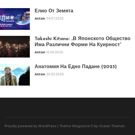
Елио От Земята
Anton
04.07.2025
Takeshi Kitano: „В Японското Общество
Има Различни Форми На Куирност“
Anton
10.06.2025
Анатомия На Едно Падане (2023)
Anton
30.03.2025
Proudly powered by WordPress
|
Theme: Magazine O by
Ocean Themes
.