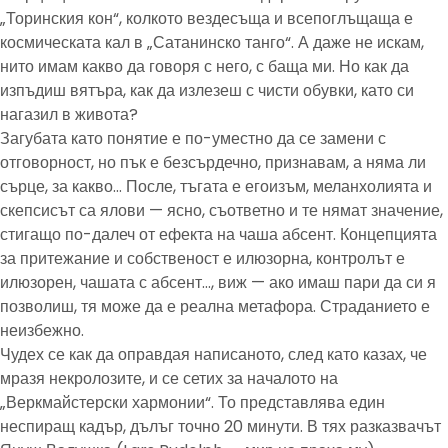
„Торинския кон“, колкото вездесъща и всепоглъщаща е
космическата кал в „Сатанинско танго“. А даже не искам,
нито имам какво да говоря с него, с баща ми. Но как да
изпъдиш вятъра, как да излезеш с чисти обувки, като си
нагазил в живота?
Загубата като понятие е по-уместно да се замени с
отговорност, но пък е безсърдечно, признавам, а няма ли
сърце, за какво… После, тъгата е егоизъм, меланхолията и
скепсисът са ялови — ясно, съответно и те нямат значение,
стигащо по-далеч от ефекта на чаша абсент. Концепцията
за притежание и собственост е илюзорна, контролът е
илюзорен, чашата с абсент…, виж — ако имаш пари да си я
позволиш, тя може да е реална метафора. Страданието е
неизбежно.
Чудех се как да оправдая написаното, след като казах, че
мразя некролозите, и се сетих за началото на
„Веркмайстерски хармонии“. То представлява един
неспиращ кадър, дълъг точно 20 минути. В тях разказвачът