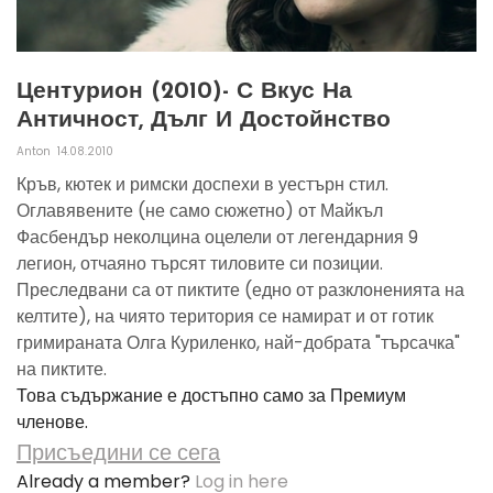
Центурион (2010)- С Вкус На
Античност, Дълг И Достойнство
Anton
14.08.2010
Кръв, кютек и римски доспехи в уестърн стил.
Оглавявените (не само сюжетно) от Майкъл
Фасбендър неколцина оцелели от легендарния 9
легион, отчаяно търсят тиловите си позиции.
Преследвани са от пиктите (едно от разклоненията на
келтите), на чиято територия се намират и от готик
гримираната Олга Куриленко, най-добрата "търсачка"
на пиктите.
Това съдържание е достъпно само за Премиум
членове.
Присъедини се сега
Already a member?
Log in here