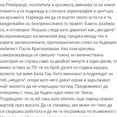
на Рембрандт, посетители в кръчмата, именова ги на някоя
планета и ги подрежда в стегната хореография в центъра
на кръчмата. Нарежда им да се въртят около оста си и те,
кандилкайки се, безпрекословно го правят. Бавно, разбира
се, и отговорно. Янушка следи като диригент как „звездите“
възпроизвеждат космическия ред, танцува между тях и
изрича заклинателните, протоевангелски слова на бъдещия
нобелист Ласло Краснахоркаи. Ако тази красива,
саморазказваща се смешно-тъжна, но величествена
алегория се случва само за двайсет минути в един филм, то
какво остава за 70-те на брой, дълги по година кадъра,
колкото тук живя Бела Тар. Като именоват и подреждат за
теб „нещата“, опори като него дават кураж и задължават
най-малкото да не отвръщаш поглед. Предизвикват да
отвърнеш с танц, да бъдеш едно ниво по-близо.
Подхвърлят ти ги, ей така, като обелен, още парещ сварен
картоф през масата. Да се справиш, ако може по-тихо да
си свършиш работата и да не ги посрамваш по възможност.