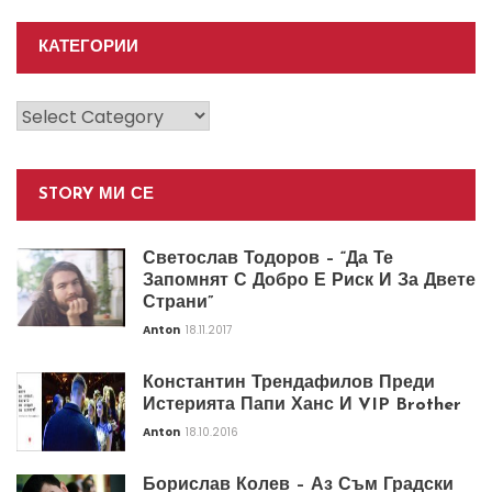
КАТЕГОРИИ
Категории
STORY МИ СЕ
Светослав Тодоров – “Да Те
Запомнят С Добро Е Риск И За Двете
Страни”
Anton
18.11.2017
Константин Трендафилов Преди
Истерията Папи Ханс И VIP Brother
Anton
18.10.2016
Борислав Колев – Аз Съм Градски