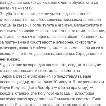
изпъдиш вятъра, как да излезеш с чисти обувки, като си
нагазил в живота?
Загубата като понятие е по-уместно да се замени с
отговорност, но пък е безсърдечно, признавам, а няма ли
сърце, за какво… После, тъгата е егоизъм, меланхолията и
скепсисът са ялови — ясно, съответно и те нямат значение,
стигащо по-далеч от ефекта на чаша абсент. Концепцията
за притежание и собственост е илюзорна, контролът е
илюзорен, чашата с абсент…, виж — ако имаш пари да си я
позволиш, тя може да е реална метафора. Страданието е
неизбежно.
Чудех се как да оправдая написаното, след като казах, че
мразя некролозите, и се сетих за началото на
„Веркмайстерски хармонии“. То представлява един
неспиращ кадър, дълъг точно 20 минути. В тях разказвачът
Януш Валушка (Lars Rudolph — мир на праха му) —
юродив, сталкер, the holy fool на града — илюстрира
нагледно какво представлява Слънчевата система. Един
по един Янушка хваща оръфаните, очукани, като в офорт