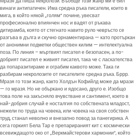
Мразя да пиша некролози. Въобще този жанр ми е бил
винаги антипатичен. Има средна ръка писатели, които в
мига, в който някой „голям“ почине, увесват
професионално впиянчен нос и вадят от ръкава
дитирамба, която от стегнато навито руло чевръсто се
разгъва в дълга и скучно орнаментирана — като протъркан
от анонимни подметки обществен килим — интелектуална
поза. По линия – мъртвият писател е безопасен, а по-
добрият писател е живият писател, така че с ласкателства
да попаразитираме и ограбим каквото може. Така ги
разбирам некролозите от писателите средна ръка. Бррр.
Мразя го този жанр, както Холдън Кофийлд може да мрази
— го мразя. Но не объркано и ядосано, друго е. Изобщо
това поле на закъсняло вчувстване и сантимент, което в
най-добрия случай е носталгия по собствената младост,
нежели по труда на човека, или човека на своя собствен
труд, станал неволно и внезапно повод за панегирика. А
сега горкият Бела Тар е препарираният кит с космически
всевиждащото око от „Веркмайстерови хармонии“, който