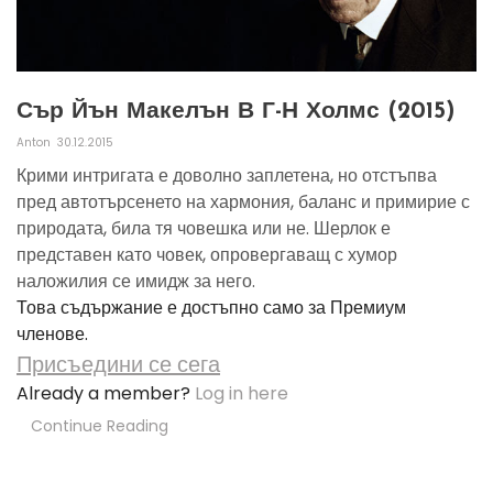
Сър Йън Макелън В Г-Н Холмс (2015)
Anton
30.12.2015
Крими интригата е доволно заплетена, но отстъпва
пред автотърсенето на хармония, баланс и примирие с
природата, била тя човешка или не. Шерлок е
представен като човек, опровергаващ с хумор
наложилия се имидж за него.
Това съдържание е достъпно само за Премиум
членове.
Присъедини се сега
Already a member?
Log in here
Continue Reading