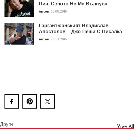
Пич. Селото Не Ме Вълнува
Anton
03.05.2015
Гаргантюанският Владислав
Апостолов – Джо Пеши С Писалка
Anton
22.04.2015
Други
View All