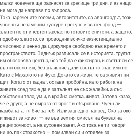
малки човечета ще разнасят за зрелище три дни, и аз нищо
не мога да направя по въпроса.
Така наречените големи, авторитетите, са авангардът, този
човешки незаменим културен ресурс и златен фонд —
златен не от инертен захлас по готовите епитети, а защото,
подобно златото, са проводник всичко екзистенциално
смислено и ценно да циркулира свободно във времето и
пространството. Веднъж разписали се в историята, трудът
им обособява център, без той да е фиксиран, и светът си се
върти около тях, без значение дали светът го знае или не.
Като с Махалото на Фуко. Докато са живи, те са живият ни
щит. Когато отпаднат, остава пробойна, като работа на
живите след тях е да я запълнят не със жалейки, а със
собствени тяло, ум и, в крайна сметка, живот. Затова казах,
че е друго, а не омраза от ярост и объркване. Чуеш ли
камбаната, тя бие за теб. Излизаш едно напред. Око за око
и живот за живот — не във вехтия смисъл на буквална
реципрочност, а на духовен завет. Ако това не ти говори
нищо, пак страхотно — помилван си и отреден за