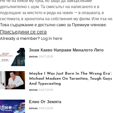
Не че на някой му пука, но защо да замърсяваме
допълнително с шум. Та смисълът на написаното е в
подсещане за мястото и реда на човек — в опашката, в
системата, в хронотопа на собствения му филм. Или пък не.
Това съдържание е достъпно само за Премиум членове.
Присъедини се сега
Already a member?
Log in here
Знам Какво Направи Миналото Лято
Anton
24.07.2025
Maybe I Was Just Born In The Wrong Era’:
Michael Madsen On Tarantino, Tough Guys
And Typecasting
Anton
04.07.2025
Елио От Земята
Anton
04.07.2025