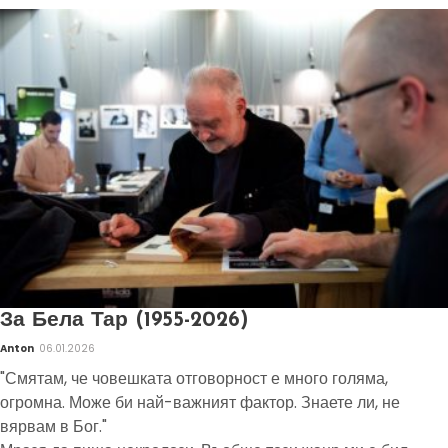
За Бела Тар (1955-2026)
Anton
06.01.2026
"Смятам, че човешката отговорност е много голяма,
огромна. Може би най-важният фактор. Знаете ли, не
вярвам в Бог."