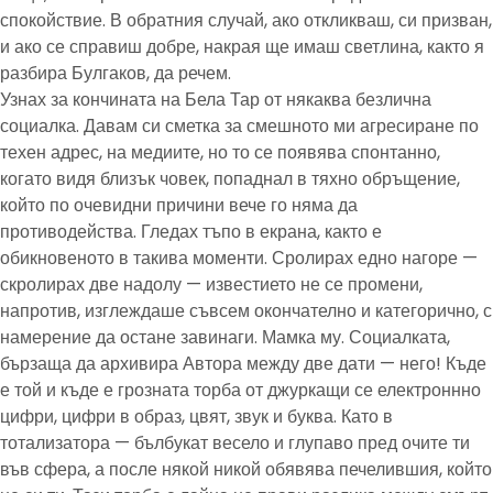
спокойствие. В обратния случай, ако откликваш, си призван,
и ако се справиш добре, накрая ще имаш светлина, както я
разбира Булгаков, да речем.
Узнах за кончината на Бела Тар от някаква безлична
социалка. Давам си сметка за смешното ми агресиране по
техен адрес, на медиите, но то се появява спонтанно,
когато видя близък човек, попаднал в тяхно обръщение,
който по очевидни причини вече го няма да
противодейства. Гледах тъпо в екрана, както е
обикновеното в такива моменти. Сролирах едно нагоре —
скролирах две надолу — известието не се промени,
напротив, изглеждаше съвсем окончателно и категорично, с
намерение да остане завинаги. Мамка му. Социалката,
бързаща да архивира Автора между две дати — него! Къде
е той и къде е грозната торба от джуркащи се електроннно
цифри, цифри в образ, цвят, звук и буква. Като в
тотализатора — бълбукат весело и глупаво пред очите ти
във сфера, а после някой никой обявява печелившия, който