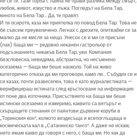
не си ти. Тази торба с лайна не прави разлика между смърт,
любов, живот, изкуство и лъжа. Погледът на Бела Тар,
киното на Бела Тар… Да, те правят.
И ти осиротя, каза ми приятелка по повод Бела Тар. Това не
бе съвсем преувеличено. Легнах с дрехите, опитвайки се за
малко да не мисля за нищо. Унесох се и ми се присъни
(пак) баща ми — редовно неканен гастрольор от
подсъзнанието; никакъв Бела Тар, уви. Компания
безсловесна, невидима, абстрактна, но несъмнено
осезаема — баща ми беше наоколо. Той на живо
категорично отказа да ми проговори, камо ли… Събудих се и
си казах, почти развеселен, това е като журналистиката —
верифицираш истината след кръстосване на информация
от поне два източника. Присъствието на баща ми беше
истински осезаемо и измеримо, каквито са вятърът и
скърцащите стенания от паянтови дървени коруби в
„Торинския кон“, колкото вездесъща и всепоглъщаща е
космическата кал в „Сатанинско танго“. А даже не искам,
нито имам какво да говоря с него, с баща ми. Но как да