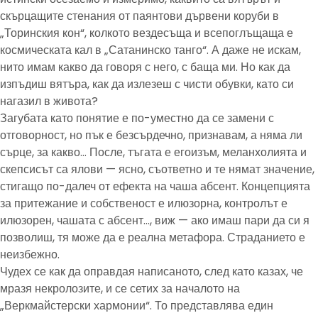
скърцащите стенания от паянтови дървени коруби в
„Торинския кон“, колкото вездесъща и всепоглъщаща е
космическата кал в „Сатанинско танго“. А даже не искам,
нито имам какво да говоря с него, с баща ми. Но как да
изпъдиш вятъра, как да излезеш с чисти обувки, като си
нагазил в живота?
Загубата като понятие е по-уместно да се замени с
отговорност, но пък е безсърдечно, признавам, а няма ли
сърце, за какво… После, тъгата е егоизъм, меланхолията и
скепсисът са ялови — ясно, съответно и те нямат значение,
стигащо по-далеч от ефекта на чаша абсент. Концепцията
за притежание и собственост е илюзорна, контролът е
илюзорен, чашата с абсент…, виж — ако имаш пари да си я
позволиш, тя може да е реална метафора. Страданието е
неизбежно.
Чудех се как да оправдая написаното, след като казах, че
мразя некролозите, и се сетих за началото на
„Веркмайстерски хармонии“. То представлява един