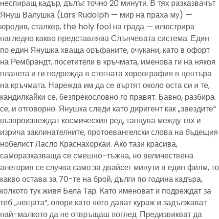
неспиращ кадър, дълъг точно 20 минути. В тях разказвачът
Януш Валушка (Lars Rudolph — мир на праха му) —
юродив, сталкер, the holy fool на града — илюстрира
нагледно какво представлява Слънчевата система. Един
по един Янушка хваща оръфаните, очукани, като в офорт
на Рембрандт, посетители в кръчмата, именова ги на някоя
планета и ги подрежда в стегната хореография в центъра
на кръчмата. Нарежда им да се въртят около оста си и те,
кандилкайки се, безпрекословно го правят. Бавно, разбира
се, и отговорно. Янушка следи като диригент как „звездите“
възпроизвеждат космическия ред, танцува между тях и
изрича заклинателните, протоевангелски слова на бъдещия
нобелист Ласло Краснахоркаи. Ако тази красива,
саморазказваща се смешно-тъжна, но величествена
алегория се случва само за двайсет минути в един филм, то
какво остава за 70-те на брой, дълги по година кадъра,
колкото тук живя Бела Тар. Като именоват и подреждат за
теб „нещата“, опори като него дават кураж и задължават
най-малкото да не отвръщаш поглед. Предизвикват да