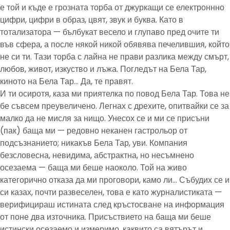
е той и къде е грозната торба от джуркащи се електроннно
цифри, цифри в образ, цвят, звук и буква. Като в
тотализатора — бълбукат весело и глупаво пред очите ти
във сфера, а после някой никой обявява печелившия, който
не си ти. Тази торба с лайна не прави разлика между смърт,
любов, живот, изкуство и лъжа. Погледът на Бела Тар,
киното на Бела Тар… Да, те правят.
И ти осиротя, каза ми приятелка по повод Бела Тар. Това не
бе съвсем преувеличено. Легнах с дрехите, опитвайки се за
малко да не мисля за нищо. Унесох се и ми се присъни
(пак) баща ми — редовно неканен гастрольор от
подсъзнанието; никакъв Бела Тар, уви. Компания
безсловесна, невидима, абстрактна, но несъмнено
осезаема — баща ми беше наоколо. Той на живо
категорично отказа да ми проговори, камо ли… Събудих се и
си казах, почти развеселен, това е като журналистиката —
верифицираш истината след кръстосване на информация
от поне два източника. Присъствието на баща ми беше
истински осезаемо и измеримо, каквито са вятърът и