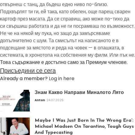
отвърнеш с танц, да бъдеш едно ниво по-близо.
Подхвърлят ти ги, ей така, като обелен, още парещ сварен
картоф през масата. Да се справиш, ако може по-тихо да
си свършиш работата и да не ги посрамваш по възможност.
Не че на някой му пука, но защо да замърсяваме
допълнително с шум. Та смисълът на написаното е в
подсещане за мястото и реда на човек — в опашката, в
системата, в хронотопа на собствения му филм. Или пък не.
Това съдържание е достъпно само за Премиум членове.
Присъедини се сега
Already a member?
Log in here
Знам Какво Направи Миналото Лято
Anton
24.07.2025
Maybe I Was Just Born In The Wrong Era’:
Michael Madsen On Tarantino, Tough Guys
And Typecasting