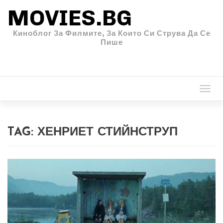
MOVIES.BG
Киноблог За Филмите, За Които Си Струва Да Се
Пише
Togg
navi
TAG:
ХЕНРИЕТ СТИЙНСТРУП