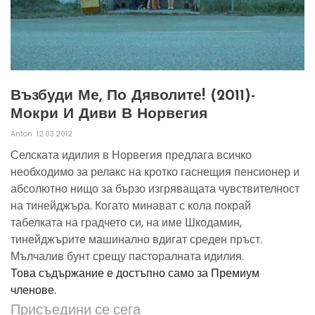
Възбуди Ме, По Дяволите! (2011)-
Мокри И Диви В Норвегия
Anton
12.03.2012
Селската идилия в Норвегия предлага всичко
необходимо за релакс на кротко гаснещия пенсионер и
абсолютно нищо за бързо изгряващата чувствителност
на тинейджъра. Когато минават с кола покрай
табелката на градчето си, на име Шкодамин,
тинейджърите машинално вдигат среден пръст.
Мълчалив бунт срещу пасторалната идилия.
Това съдържание е достъпно само за Премиум
членове.
Присъедини се сега