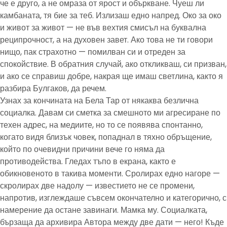
че е друго, а не омраза от ярост и объркване. Чуеш ли
камбаната, тя бие за теб. Излизаш едно напред. Око за око
и живот за живот — не във вехтия смисъл на буквална
реципрочност, а на духовен завет. Ако това не ти говори
нищо, пак страхотно — помилван си и отреден за
спокойствие. В обратния случай, ако откликваш, си призван,
и ако се справиш добре, накрая ще имаш светлина, както я
разбира Булгаков, да речем.
Узнах за кончината на Бела Тар от някаква безлична
социалка. Давам си сметка за смешното ми агресиране по
техен адрес, на медиите, но то се появява спонтанно,
когато видя близък човек, попаднал в тяхно обръщение,
който по очевидни причини вече го няма да
противодейства. Гледах тъпо в екрана, както е
обикновеното в такива моменти. Сролирах едно нагоре —
скролирах две надолу — известието не се промени,
напротив, изглеждаше съвсем окончателно и категорично, с
намерение да остане завинаги. Мамка му. Социалката,
бързаща да архивира Автора между две дати — него! Къде