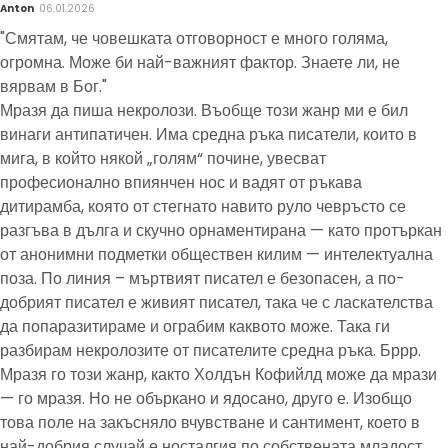
Anton
06.01.2026
"Смятам, че човешката отговорност е много голяма,
огромна. Може би най-важният фактор. Знаете ли, не
вярвам в Бог."
Мразя да пиша некролози. Въобще този жанр ми е бил
винаги антипатичен. Има средна ръка писатели, които в
мига, в който някой „голям“ почине, увесват
професионално впиянчен нос и вадят от ръкава
дитирамба, която от стегнато навито руло чевръсто се
разгъва в дълга и скучно орнаментирана — като протъркан
от анонимни подметки обществен килим — интелектуална
поза. По линия – мъртвият писател е безопасен, а по-
добрият писател е живият писател, така че с ласкателства
да попаразитираме и ограбим каквото може. Така ги
разбирам некролозите от писателите средна ръка. Бррр.
Мразя го този жанр, както Холдън Кофийлд може да мрази
— го мразя. Но не объркано и ядосано, друго е. Изобщо
това поле на закъсняло вчувстване и сантимент, което в
най-добрия случай е носталгия по собствената младост,