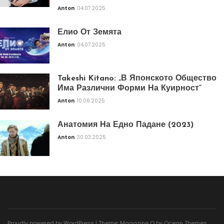
Anton
04.07.2025
Елио От Земята
Anton
04.07.2025
Takeshi Kitano: „В Японското Общество
Има Различни Форми На Куирност“
Anton
10.06.2025
Анатомия На Едно Падане (2023)
Anton
30.03.2025
Proudly powered by WordPress
|
Theme: Magazine O by
Ocean Themes
.