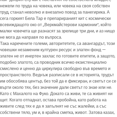
нежели по труда на човека, или човека на своя собствен
труд, станал неволно и внезапно повод за панегирика. А
сега горкият Бела Тар е препарираният кит с космически
всевиждащото око от „Веркмайстерови хармонии“, който
малки човечета ще разнасят за зрелище три дни, и аз нищо
не мога да направя по въпроса.
Така наречените големи, авторитетите, са авангардът, този
човешки незаменим културен ресурс и златен фонд —
златен не от инертен захлас по готовите епитети, а защото,
подобно златото, са проводник всичко екзистенциално
смислено и ценно да циркулира свободно във времето и
пространството. Веднъж разписали се в историята, трудът
им обособява център, без той да е фиксиран, и светът си се
върти около тях, без значение дали светът го знае или не.
Като с Махалото на Фуко. Докато са живи, те са живият ни
щит. Когато отпаднат, остава пробойна, като работа на
живите след тях е да я запълнят не със жалейки, а със
собствени тяло, ум и, в крайна сметка, живот. Затова казах,