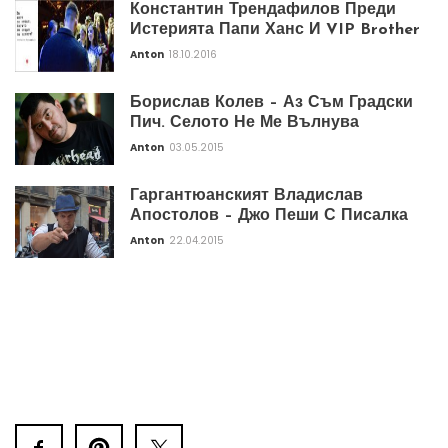
Константин Трендафилов Преди
Истерията Папи Ханс И VIP Brother
Anton
18.10.2016
Борислав Колев – Аз Съм Градски
Пич. Селото Не Ме Вълнува
Anton
03.05.2015
Гаргантюанският Владислав
Апостолов – Джо Пеши С Писалка
Anton
22.04.2015