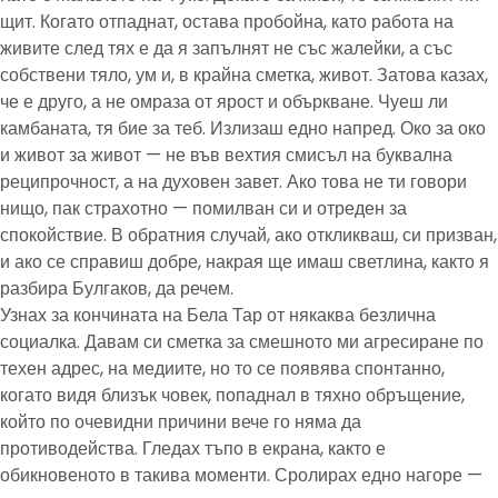
щит. Когато отпаднат, остава пробойна, като работа на
живите след тях е да я запълнят не със жалейки, а със
собствени тяло, ум и, в крайна сметка, живот. Затова казах,
че е друго, а не омраза от ярост и объркване. Чуеш ли
камбаната, тя бие за теб. Излизаш едно напред. Око за око
и живот за живот — не във вехтия смисъл на буквална
реципрочност, а на духовен завет. Ако това не ти говори
нищо, пак страхотно — помилван си и отреден за
спокойствие. В обратния случай, ако откликваш, си призван,
и ако се справиш добре, накрая ще имаш светлина, както я
разбира Булгаков, да речем.
Узнах за кончината на Бела Тар от някаква безлична
социалка. Давам си сметка за смешното ми агресиране по
техен адрес, на медиите, но то се появява спонтанно,
когато видя близък човек, попаднал в тяхно обръщение,
който по очевидни причини вече го няма да
противодейства. Гледах тъпо в екрана, както е
обикновеното в такива моменти. Сролирах едно нагоре —