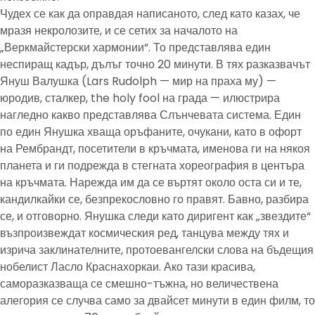
Чудех се как да оправдая написаното, след като казах, че
мразя некролозите, и се сетих за началото на
„Веркмайстерски хармонии“. То представлява един
неспиращ кадър, дълъг точно 20 минути. В тях разказвачът
Януш Валушка (Lars Rudolph — мир на праха му) —
юродив, сталкер, the holy fool на града — илюстрира
нагледно какво представлява Слънчевата система. Един
по един Янушка хваща оръфаните, очукани, като в офорт
на Рембрандт, посетители в кръчмата, именова ги на някоя
планета и ги подрежда в стегната хореография в центъра
на кръчмата. Нарежда им да се въртят около оста си и те,
кандилкайки се, безпрекословно го правят. Бавно, разбира
се, и отговорно. Янушка следи като диригент как „звездите“
възпроизвеждат космическия ред, танцува между тях и
изрича заклинателните, протоевангелски слова на бъдещия
нобелист Ласло Краснахоркаи. Ако тази красива,
саморазказваща се смешно-тъжна, но величествена
алегория се случва само за двайсет минути в един филм, то