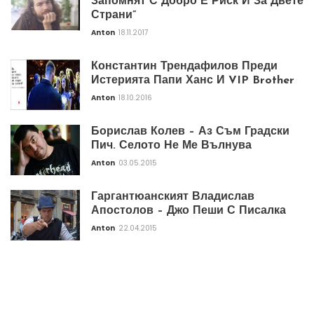
Запомнят С Добро Е Риск И За Двете
Страни”
Anton
18.11.2017
Константин Трендафилов Преди
Истерията Папи Ханс И VIP Brother
Anton
18.10.2016
Борислав Колев – Аз Съм Градски
Пич. Селото Не Ме Вълнува
Anton
03.05.2015
Гаргантюанският Владислав
Апостолов – Джо Пеши С Писалка
Anton
22.04.2015