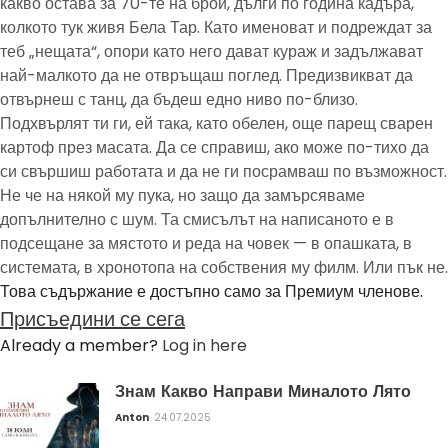
какво остава за 70-те на брой, дълги по година кадъра,
колкото тук живя Бела Тар. Като именоват и подреждат за
теб „нещата“, опори като него дават кураж и задължават
най-малкото да не отвръщаш поглед. Предизвикват да
отвърнеш с танц, да бъдеш едно ниво по-близо.
Подхвърлят ти ги, ей така, като обелен, още парещ сварен
картоф през масата. Да се справиш, ако може по-тихо да
си свършиш работата и да не ги посрамваш по възможност.
Не че на някой му пука, но защо да замърсяваме
допълнително с шум. Та смисълът на написаното е в
подсещане за мястото и реда на човек — в опашката, в
системата, в хронотопа на собствения му филм. Или пък не.
Това съдържание е достъпно само за Премиум членове.
Присъедини се сега
Already a member?
Log in here
Знам Какво Направи Миналото Лято
Anton
24.07.2025