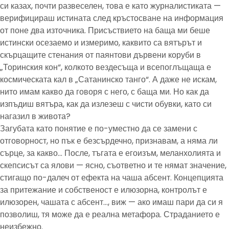
си казах, почти развеселен, това е като журналистиката —
верифицираш истината след кръстосване на информация
от поне два източника. Присъствието на баща ми беше
истински осезаемо и измеримо, каквито са вятърът и
скърцащите стенания от паянтови дървени коруби в
„Торинския кон“, колкото вездесъща и всепоглъщаща е
космическата кал в „Сатанинско танго“. А даже не искам,
нито имам какво да говоря с него, с баща ми. Но как да
изпъдиш вятъра, как да излезеш с чисти обувки, като си
нагазил в живота?
Загубата като понятие е по-уместно да се замени с
отговорност, но пък е безсърдечно, признавам, а няма ли
сърце, за какво… После, тъгата е егоизъм, меланхолията и
скепсисът са ялови — ясно, съответно и те нямат значение,
стигащо по-далеч от ефекта на чаша абсент. Концепцията
за притежание и собственост е илюзорна, контролът е
илюзорен, чашата с абсент…, виж — ако имаш пари да си я
позволиш, тя може да е реална метафора. Страданието е
неизбежно.