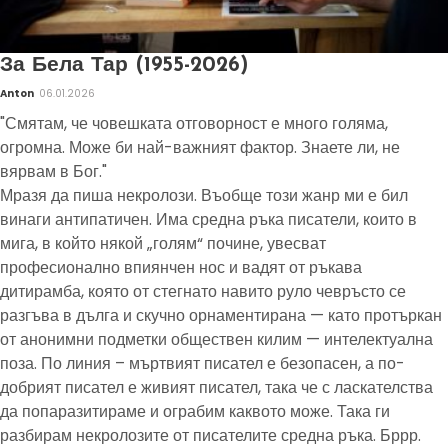
За Бела Тар (1955-2026)
Anton
06.01.2026
"Смятам, че човешката отговорност е много голяма,
огромна. Може би най-важният фактор. Знаете ли, не
вярвам в Бог."
Мразя да пиша некролози. Въобще този жанр ми е бил
винаги антипатичен. Има средна ръка писатели, които в
мига, в който някой „голям“ почине, увесват
професионално впиянчен нос и вадят от ръкава
дитирамба, която от стегнато навито руло чевръсто се
разгъва в дълга и скучно орнаментирана — като протъркан
от анонимни подметки обществен килим — интелектуална
поза. По линия – мъртвият писател е безопасен, а по-
добрият писател е живият писател, така че с ласкателства
да попаразитираме и ограбим каквото може. Така ги
разбирам некролозите от писателите средна ръка. Бррр.