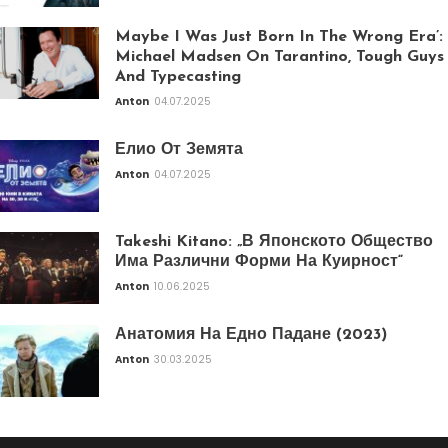
Maybe I Was Just Born In The Wrong Era’:
Michael Madsen On Tarantino, Tough Guys
And Typecasting
Anton
04.07.2025
Елио От Земята
Anton
04.07.2025
Takeshi Kitano: „В Японското Общество
Има Различни Форми На Куирност“
Anton
10.06.2025
Анатомия На Едно Падане (2023)
Anton
30.03.2025