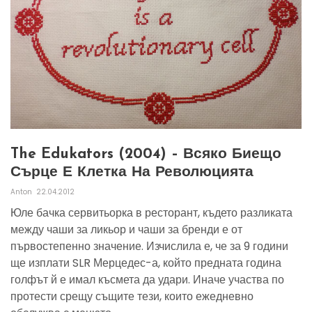
The Edukators (2004) – Всяко Биещо
Сърце Е Клетка На Революцията
Anton
22.04.2012
Юле бачка сервитьорка в ресторант, където разликата
между чаши за ликьор и чаши за бренди е от
първостепенно значение. Изчислила е, че за 9 години
ще изплати SLR Мерцедес-а, който предната година
голфът й е имал късмета да удари. Иначе участва по
протести срещу същите тези, които ежедневно