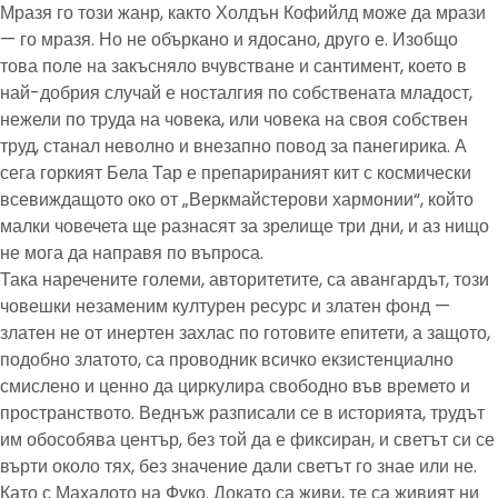
Мразя го този жанр, както Холдън Кофийлд може да мрази
— го мразя. Но не объркано и ядосано, друго е. Изобщо
това поле на закъсняло вчувстване и сантимент, което в
най-добрия случай е носталгия по собствената младост,
нежели по труда на човека, или човека на своя собствен
труд, станал неволно и внезапно повод за панегирика. А
сега горкият Бела Тар е препарираният кит с космически
всевиждащото око от „Веркмайстерови хармонии“, който
малки човечета ще разнасят за зрелище три дни, и аз нищо
не мога да направя по въпроса.
Така наречените големи, авторитетите, са авангардът, този
човешки незаменим културен ресурс и златен фонд —
златен не от инертен захлас по готовите епитети, а защото,
подобно златото, са проводник всичко екзистенциално
смислено и ценно да циркулира свободно във времето и
пространството. Веднъж разписали се в историята, трудът
им обособява център, без той да е фиксиран, и светът си се
върти около тях, без значение дали светът го знае или не.
Като с Махалото на Фуко. Докато са живи, те са живият ни