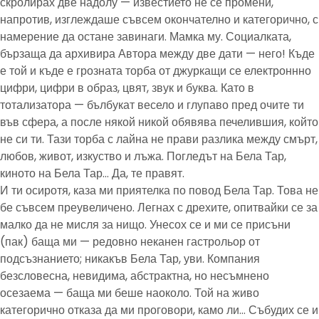
скролирах две надолу — известието не се промени,
напротив, изглеждаше съвсем окончателно и категорично, с
намерение да остане завинаги. Мамка му. Социалката,
бързаща да архивира Автора между две дати — него! Къде
е той и къде е грозната торба от джуркащи се електроннно
цифри, цифри в образ, цвят, звук и буква. Като в
тотализатора — бълбукат весело и глупаво пред очите ти
във сфера, а после някой никой обявява печелившия, който
не си ти. Тази торба с лайна не прави разлика между смърт,
любов, живот, изкуство и лъжа. Погледът на Бела Тар,
киното на Бела Тар… Да, те правят.
И ти осиротя, каза ми приятелка по повод Бела Тар. Това не
бе съвсем преувеличено. Легнах с дрехите, опитвайки се за
малко да не мисля за нищо. Унесох се и ми се присъни
(пак) баща ми — редовно неканен гастрольор от
подсъзнанието; никакъв Бела Тар, уви. Компания
безсловесна, невидима, абстрактна, но несъмнено
осезаема — баща ми беше наоколо. Той на живо
категорично отказа да ми проговори, камо ли… Събудих се и