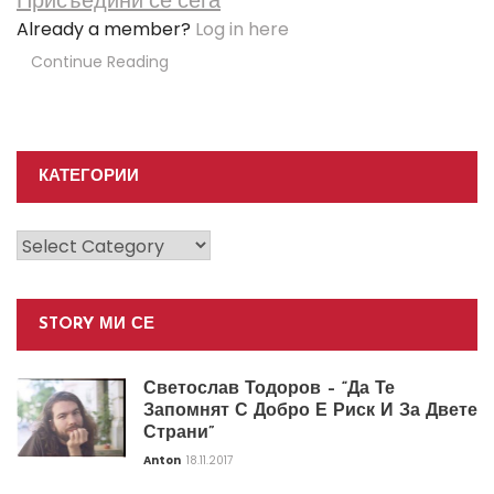
Присъедини се сега
Already a member?
Log in here
Continue Reading
КАТЕГОРИИ
Категории
STORY МИ СЕ
Светослав Тодоров – “Да Те
Запомнят С Добро Е Риск И За Двете
Страни”
Anton
18.11.2017