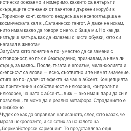
истински осезаемо и измеримо, каквито са вятърът и
скърцащите стенания от паянтови дървени коруби в
„Торинския кон“, колкото вездесъща и всепоглъщаща е
космическата кал в „Сатанинско танго“. А даже не искам,
нито имам какво да говоря с него, с баща ми. Но как да
изпъдиш вятъра, как да излезеш с чисти обувки, като си
нагазил в живота?
Загубата като понятие е по-уместно да се замени с
отговорност, но пък е безсърдечно, признавам, а няма ли
сърце, за какво… После, тъгата е егоизъм, меланхолията и
скепсисът са ялови — ясно, съответно и те нямат значение,
стигащо по-далеч от ефекта на чаша абсент. Концепцията
за притежание и собственост е илюзорна, контролът е
илюзорен, чашата с абсент…, виж — ако имаш пари да си я
позволиш, тя може да е реална метафора. Страданието е
неизбежно.
Чудех се как да оправдая написаното, след като казах, че
мразя некролозите, и се сетих за началото на
„Веркмайстерски хармонии“. То представлява един