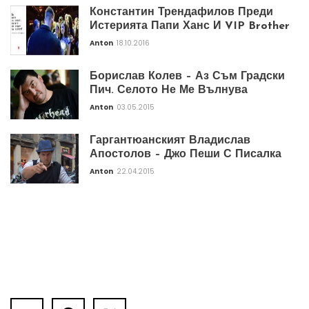
Константин Трендафилов Преди
Истерията Папи Ханс И VIP Brother
Anton
18.10.2016
Борислав Колев – Аз Съм Градски
Пич. Селото Не Ме Вълнува
Anton
03.05.2015
Гаргантюанският Владислав
Апостолов – Джо Пеши С Писалка
Anton
22.04.2015