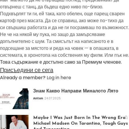
отвърнеш с танц, да бъдеш едно ниво по-близо.
Подхвърлят ти ги, ей така, като обелен, още парещ сварен
картоф през масата. Да се справиш, ако може по-тихо да
си свършиш работата и да не ги посрамваш по възможност.
Не че на някой му пука, но защо да замърсяваме
допълнително с шум. Та смисълът на написаното е в
подсещане за мястото и реда на човек — в опашката, в
системата, в хронотопа на собствения му филм. Или пък не.
Това съдържание е достъпно само за Премиум членове.
Присъедини се сега
Already a member?
Log in here
Знам Какво Направи Миналото Лято
Anton
24.07.2025
Maybe I Was Just Born In The Wrong Era’:
Michael Madsen On Tarantino, Tough Guys