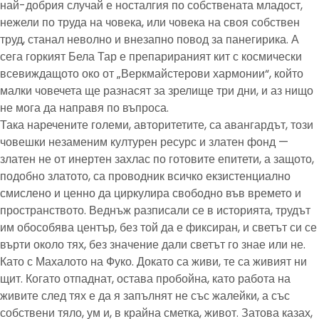
най-добрия случай е носталгия по собствената младост,
нежели по труда на човека, или човека на своя собствен
труд, станал неволно и внезапно повод за панегирика. А
сега горкият Бела Тар е препарираният кит с космически
всевиждащото око от „Веркмайстерови хармонии“, който
малки човечета ще разнасят за зрелище три дни, и аз нищо
не мога да направя по въпроса.
Така наречените големи, авторитетите, са авангардът, този
човешки незаменим културен ресурс и златен фонд —
златен не от инертен захлас по готовите епитети, а защото,
подобно златото, са проводник всичко екзистенциално
смислено и ценно да циркулира свободно във времето и
пространството. Веднъж разписали се в историята, трудът
им обособява център, без той да е фиксиран, и светът си се
върти около тях, без значение дали светът го знае или не.
Като с Махалото на Фуко. Докато са живи, те са живият ни
щит. Когато отпаднат, остава пробойна, като работа на
живите след тях е да я запълнят не със жалейки, а със
собствени тяло, ум и, в крайна сметка, живот. Затова казах,