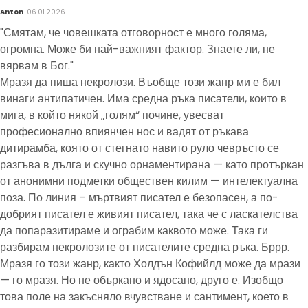
Anton
06.01.2026
"Смятам, че човешката отговорност е много голяма,
огромна. Може би най-важният фактор. Знаете ли, не
вярвам в Бог."
Мразя да пиша некролози. Въобще този жанр ми е бил
винаги антипатичен. Има средна ръка писатели, които в
мига, в който някой „голям“ почине, увесват
професионално впиянчен нос и вадят от ръкава
дитирамба, която от стегнато навито руло чевръсто се
разгъва в дълга и скучно орнаментирана — като протъркан
от анонимни подметки обществен килим — интелектуална
поза. По линия – мъртвият писател е безопасен, а по-
добрият писател е живият писател, така че с ласкателства
да попаразитираме и ограбим каквото може. Така ги
разбирам некролозите от писателите средна ръка. Бррр.
Мразя го този жанр, както Холдън Кофийлд може да мрази
— го мразя. Но не объркано и ядосано, друго е. Изобщо
това поле на закъсняло вчувстване и сантимент, което в