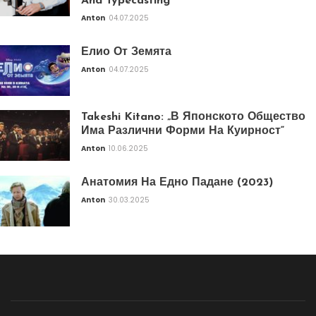
And Typecasting
Anton
04.07.2025
Елио От Земята
Anton
04.07.2025
Takeshi Kitano: „В Японското Общество
Има Различни Форми На Куирност“
Anton
10.06.2025
Анатомия На Едно Падане (2023)
Anton
30.03.2025