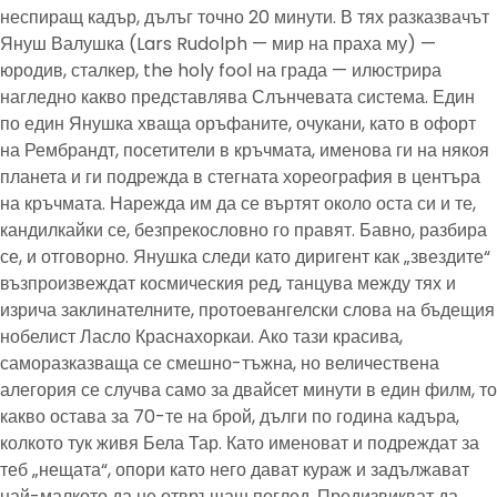
неспиращ кадър, дълъг точно 20 минути. В тях разказвачът
Януш Валушка (Lars Rudolph — мир на праха му) —
юродив, сталкер, the holy fool на града — илюстрира
нагледно какво представлява Слънчевата система. Един
по един Янушка хваща оръфаните, очукани, като в офорт
на Рембрандт, посетители в кръчмата, именова ги на някоя
планета и ги подрежда в стегната хореография в центъра
на кръчмата. Нарежда им да се въртят около оста си и те,
кандилкайки се, безпрекословно го правят. Бавно, разбира
се, и отговорно. Янушка следи като диригент как „звездите“
възпроизвеждат космическия ред, танцува между тях и
изрича заклинателните, протоевангелски слова на бъдещия
нобелист Ласло Краснахоркаи. Ако тази красива,
саморазказваща се смешно-тъжна, но величествена
алегория се случва само за двайсет минути в един филм, то
какво остава за 70-те на брой, дълги по година кадъра,
колкото тук живя Бела Тар. Като именоват и подреждат за
теб „нещата“, опори като него дават кураж и задължават
най-малкото да не отвръщаш поглед. Предизвикват да