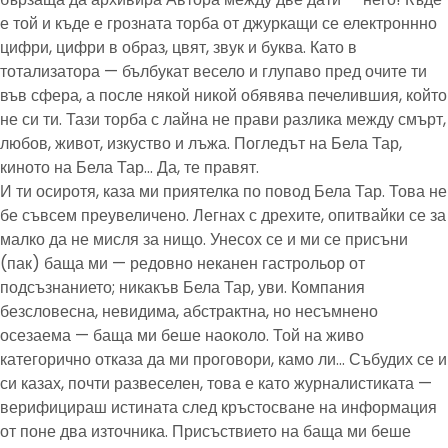
е той и къде е грозната торба от джуркащи се електроннно
цифри, цифри в образ, цвят, звук и буква. Като в
тотализатора — бълбукат весело и глупаво пред очите ти
във сфера, а после някой никой обявява печелившия, който
не си ти. Тази торба с лайна не прави разлика между смърт,
любов, живот, изкуство и лъжа. Погледът на Бела Тар,
киното на Бела Тар… Да, те правят.
И ти осиротя, каза ми приятелка по повод Бела Тар. Това не
бе съвсем преувеличено. Легнах с дрехите, опитвайки се за
малко да не мисля за нищо. Унесох се и ми се присъни
(пак) баща ми — редовно неканен гастрольор от
подсъзнанието; никакъв Бела Тар, уви. Компания
безсловесна, невидима, абстрактна, но несъмнено
осезаема — баща ми беше наоколо. Той на живо
категорично отказа да ми проговори, камо ли… Събудих се и
си казах, почти развеселен, това е като журналистиката —
верифицираш истината след кръстосване на информация
от поне два източника. Присъствието на баща ми беше