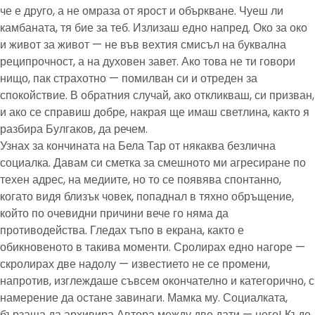
че е друго, а не омраза от ярост и объркване. Чуеш ли
камбаната, тя бие за теб. Излизаш едно напред. Око за око
и живот за живот — не във вехтия смисъл на буквална
реципрочност, а на духовен завет. Ако това не ти говори
нищо, пак страхотно — помилван си и отреден за
спокойствие. В обратния случай, ако откликваш, си призван,
и ако се справиш добре, накрая ще имаш светлина, както я
разбира Булгаков, да речем.
Узнах за кончината на Бела Тар от някаква безлична
социалка. Давам си сметка за смешното ми агресиране по
техен адрес, на медиите, но то се появява спонтанно,
когато видя близък човек, попаднал в тяхно обръщение,
който по очевидни причини вече го няма да
противодейства. Гледах тъпо в екрана, както е
обикновеното в такива моменти. Сролирах едно нагоре —
скролирах две надолу — известието не се промени,
напротив, изглеждаше съвсем окончателно и категорично, с
намерение да остане завинаги. Мамка му. Социалката,
бързаща да архивира Автора между две дати — него! Къде