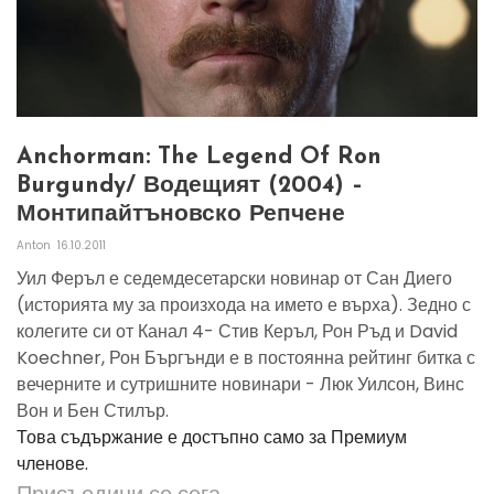
Anchorman: The Legend Of Ron
Burgundy/ Водещият (2004) –
Монтипайтъновско Репчене
Anton
16.10.2011
Уил Феръл е седемдесетарски новинар от Сан Диего
(историята му за произхода на името е върха). Зедно с
колегите си от Канал 4- Стив Керъл, Рон Ръд и David
Koechner, Рон Бъргънди е в постоянна рейтинг битка с
вечерните и сутришните новинари - Люк Уилсон, Винс
Вон и Бен Стилър.
Това съдържание е достъпно само за Премиум
членове.