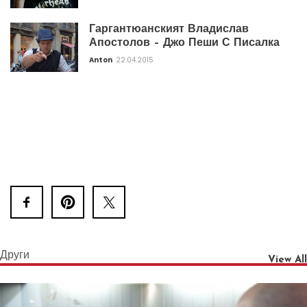
Гаргантюанският Владислав
Апостолов – Джо Пеши С Писалка
Anton
22.04.2015
Други
View All