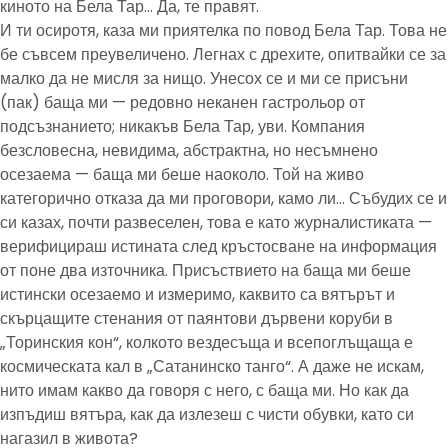
киното на Бела Тар… Да, те правят.
И ти осиротя, каза ми приятелка по повод Бела Тар. Това не
бе съвсем преувеличено. Легнах с дрехите, опитвайки се за
малко да не мисля за нищо. Унесох се и ми се присъни
(пак) баща ми — редовно неканен гастрольор от
подсъзнанието; никакъв Бела Тар, уви. Компания
безсловесна, невидима, абстрактна, но несъмнено
осезаема — баща ми беше наоколо. Той на живо
категорично отказа да ми проговори, камо ли… Събудих се и
си казах, почти развеселен, това е като журналистиката —
верифицираш истината след кръстосване на информация
от поне два източника. Присъствието на баща ми беше
истински осезаемо и измеримо, каквито са вятърът и
скърцащите стенания от паянтови дървени коруби в
„Торинския кон“, колкото вездесъща и всепоглъщаща е
космическата кал в „Сатанинско танго“. А даже не искам,
нито имам какво да говоря с него, с баща ми. Но как да
изпъдиш вятъра, как да излезеш с чисти обувки, като си
нагазил в живота?