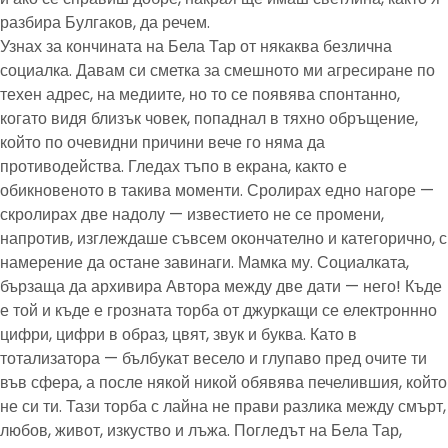
разбира Булгаков, да речем.
Узнах за кончината на Бела Тар от някаква безлична
социалка. Давам си сметка за смешното ми агресиране по
техен адрес, на медиите, но то се появява спонтанно,
когато видя близък човек, попаднал в тяхно обръщение,
който по очевидни причини вече го няма да
противодейства. Гледах тъпо в екрана, както е
обикновеното в такива моменти. Сролирах едно нагоре —
скролирах две надолу — известието не се промени,
напротив, изглеждаше съвсем окончателно и категорично, с
намерение да остане завинаги. Мамка му. Социалката,
бързаща да архивира Автора между две дати — него! Къде
е той и къде е грозната торба от джуркащи се електроннно
цифри, цифри в образ, цвят, звук и буква. Като в
тотализатора — бълбукат весело и глупаво пред очите ти
във сфера, а после някой никой обявява печелившия, който
не си ти. Тази торба с лайна не прави разлика между смърт,
любов, живот, изкуство и лъжа. Погледът на Бела Тар,