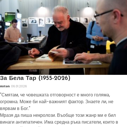
За Бела Тар (1955-2026)
Anton
06.01.2026
"Смятам, че човешката отговорност е много голяма,
огромна. Може би най-важният фактор. Знаете ли, не
вярвам в Бог."
Мразя да пиша некролози. Въобще този жанр ми е бил
винаги антипатичен. Има средна ръка писатели, които в