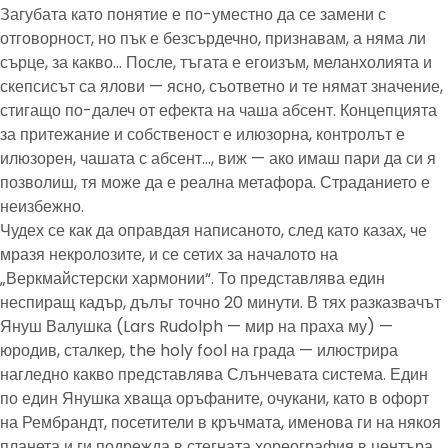
Загубата като понятие е по-уместно да се замени с
отговорност, но пък е безсърдечно, признавам, а няма ли
сърце, за какво… После, тъгата е егоизъм, меланхолията и
скепсисът са ялови — ясно, съответно и те нямат значение,
стигащо по-далеч от ефекта на чаша абсент. Концепцията
за притежание и собственост е илюзорна, контролът е
илюзорен, чашата с абсент…, виж — ако имаш пари да си я
позволиш, тя може да е реална метафора. Страданието е
неизбежно.
Чудех се как да оправдая написаното, след като казах, че
мразя некролозите, и се сетих за началото на
„Веркмайстерски хармонии“. То представлява един
неспиращ кадър, дълъг точно 20 минути. В тях разказвачът
Януш Валушка (Lars Rudolph — мир на праха му) —
юродив, сталкер, the holy fool на града — илюстрира
нагледно какво представлява Слънчевата система. Един
по един Янушка хваща оръфаните, очукани, като в офорт
на Рембрандт, посетители в кръчмата, именова ги на някоя
планета и ги подрежда в стегната хореография в центъра