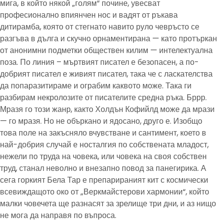
мига, в който някой „голям“ почине, увесват
професионално впиянчен нос и вадят от ръкава
дитирамба, която от стегнато навито руло чевръсто се
разгъва в дълга и скучно орнаментирана — като протъркан
от анонимни подметки обществен килим — интелектуална
поза. По линия – мъртвият писател е безопасен, а по-
добрият писател е живият писател, така че с ласкателства
да попаразитираме и ограбим каквото може. Така ги
разбирам некролозите от писателите средна ръка. Бррр.
Мразя го този жанр, както Холдън Кофийлд може да мрази
— го мразя. Но не объркано и ядосано, друго е. Изобщо
това поле на закъсняло вчувстване и сантимент, което в
най-добрия случай е носталгия по собствената младост,
нежели по труда на човека, или човека на своя собствен
труд, станал неволно и внезапно повод за панегирика. А
сега горкият Бела Тар е препарираният кит с космически
всевиждащото око от „Веркмайстерови хармонии“, който
малки човечета ще разнасят за зрелище три дни, и аз нищо
не мога да направя по въпроса.