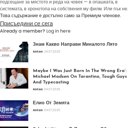
подсещане за мястото и реда на човек — в опашката, в
системата, в хронотопа на собствения му филм. Или пък не.
Това съдържание е достъпно само за Премиум членове.
Присъедини се сега
Already a member?
Log in here
Знам Какво Направи Миналото Лято
Anton
24.07.2025
Maybe I Was Just Born In The Wrong Era’:
Michael Madsen On Tarantino, Tough Guys
And Typecasting
Anton
04.07.2025
Елио От Земята
Anton
04.07.2025