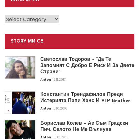
Категории
STORY МИ СЕ
Светослав Тодоров – “Да Те
Запомнят С Добро Е Риск И За Двете
Страни”
Anton
18.11.2017
Константин Трендафилов Преди
Истерията Папи Ханс И VIP Brother
Anton
18.10.2016
Борислав Колев – Аз Съм Градски
Пич. Селото Не Ме Вълнува
Anton
03.05.2015