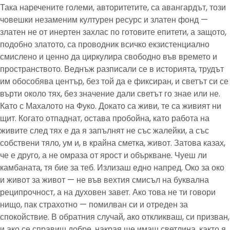
Така наречените големи, авторитетите, са авангардът, този
човешки незаменим културен ресурс и златен фонд —
златен не от инертен захлас по готовите епитети, а защото,
подобно златото, са проводник всичко екзистенциално
смислено и ценно да циркулира свободно във времето и
пространството. Веднъж разписали се в историята, трудът
им обособява център, без той да е фиксиран, и светът си се
върти около тях, без значение дали светът го знае или не.
Като с Махалото на Фуко. Докато са живи, те са живият ни
щит. Когато отпаднат, остава пробойна, като работа на
живите след тях е да я запълнят не със жалейки, а със
собствени тяло, ум и, в крайна сметка, живот. Затова казах,
че е друго, а не омраза от ярост и объркване. Чуеш ли
камбаната, тя бие за теб. Излизаш едно напред. Око за око
и живот за живот — не във вехтия смисъл на буквална
реципрочност, а на духовен завет. Ако това не ти говори
нищо, пак страхотно — помилван си и отреден за
спокойствие. В обратния случай, ако откликваш, си призван,
и ако се справиш добре, накрая ще имаш светлина, както я