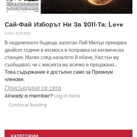
Сай-Фай Изборът Ни За 2011-Та: Love
Anton
15.01.2012
В недалечното бъдеще, капитан Лий Милър прекарва
двайсет години в космоса в поправка на космическа
станция. Малко след началото й обаче, Хюстън му
съобщават, че с мисията му всичко е прецакано...
Това съдържание е достъпно само за Премиум
членове.
Присъедини се сега
Already a member?
Log in here
Continue Reading
КАТЕГОРИИ