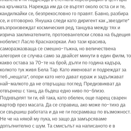
на кръчмата. Нарежда им да се въртят около оста си и те,
кандилкайки се, безпрекословно го правят. Бавно, разбира
се, и отговорно. Янушка следи като диригент как „звездите“
възпроизвеждат космическия ред, танцува между тях и
изрича заклинателните, протоевангелски слова на бъдещия
нобелист Ласло Краснахоркаи. Ако тази красива,
саморазказваща се смешно-тъжна, но величествена
алегория се случва само за двайсет минути в един филм, то
какво остава за 70-те на брой, дълги по година кадъра,
колкото тук живя Бела Тар. Като именоват и подреждат за
теб „нещата“, опори като него дават кураж и задължават
най-малкото да не отвръщаш поглед. Предизвикват да
отвърнеш с танц, да бъдеш едно ниво по-близо.
Подхвърлят ти ги, ей така, като обелен, още парещ сварен
картоф през масата. Да се справиш, ако може по-тихо да
си свършиш работата и да не ги посрамваш по възможност.
Не че на някой му пука, но защо да замърсяваме
допълнително с шум. Та смисълът на написаното е в