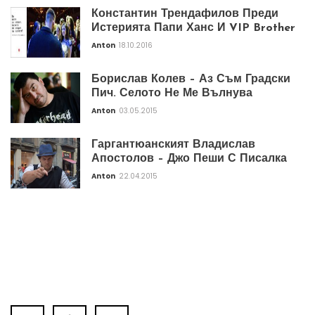
Константин Трендафилов Преди
Истерията Папи Ханс И VIP Brother
Anton
18.10.2016
Борислав Колев – Аз Съм Градски
Пич. Селото Не Ме Вълнува
Anton
03.05.2015
Гаргантюанският Владислав
Апостолов – Джо Пеши С Писалка
Anton
22.04.2015