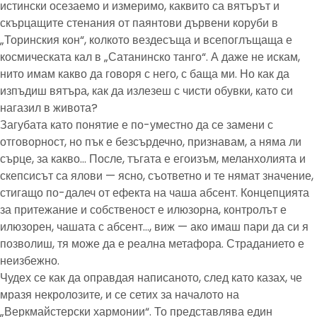
истински осезаемо и измеримо, каквито са вятърът и
скърцащите стенания от паянтови дървени коруби в
„Торинския кон“, колкото вездесъща и всепоглъщаща е
космическата кал в „Сатанинско танго“. А даже не искам,
нито имам какво да говоря с него, с баща ми. Но как да
изпъдиш вятъра, как да излезеш с чисти обувки, като си
нагазил в живота?
Загубата като понятие е по-уместно да се замени с
отговорност, но пък е безсърдечно, признавам, а няма ли
сърце, за какво… После, тъгата е егоизъм, меланхолията и
скепсисът са ялови — ясно, съответно и те нямат значение,
стигащо по-далеч от ефекта на чаша абсент. Концепцията
за притежание и собственост е илюзорна, контролът е
илюзорен, чашата с абсент…, виж — ако имаш пари да си я
позволиш, тя може да е реална метафора. Страданието е
неизбежно.
Чудех се как да оправдая написаното, след като казах, че
мразя некролозите, и се сетих за началото на
„Веркмайстерски хармонии“. То представлява един