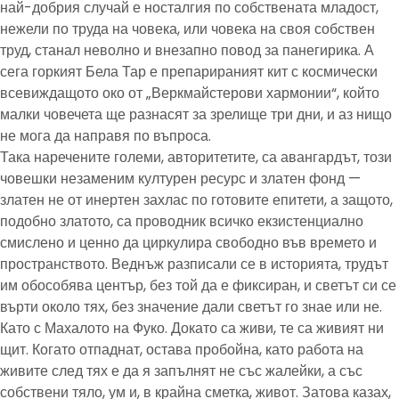
най-добрия случай е носталгия по собствената младост,
нежели по труда на човека, или човека на своя собствен
труд, станал неволно и внезапно повод за панегирика. А
сега горкият Бела Тар е препарираният кит с космически
всевиждащото око от „Веркмайстерови хармонии“, който
малки човечета ще разнасят за зрелище три дни, и аз нищо
не мога да направя по въпроса.
Така наречените големи, авторитетите, са авангардът, този
човешки незаменим културен ресурс и златен фонд —
златен не от инертен захлас по готовите епитети, а защото,
подобно златото, са проводник всичко екзистенциално
смислено и ценно да циркулира свободно във времето и
пространството. Веднъж разписали се в историята, трудът
им обособява център, без той да е фиксиран, и светът си се
върти около тях, без значение дали светът го знае или не.
Като с Махалото на Фуко. Докато са живи, те са живият ни
щит. Когато отпаднат, остава пробойна, като работа на
живите след тях е да я запълнят не със жалейки, а със
собствени тяло, ум и, в крайна сметка, живот. Затова казах,