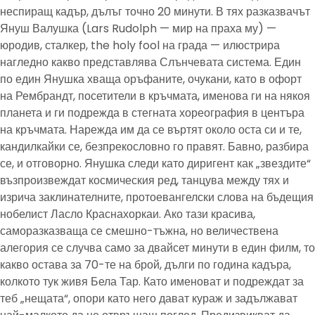
неспиращ кадър, дълъг точно 20 минути. В тях разказвачът
Януш Валушка (Lars Rudolph — мир на праха му) —
юродив, сталкер, the holy fool на града — илюстрира
нагледно какво представлява Слънчевата система. Един
по един Янушка хваща оръфаните, очукани, като в офорт
на Рембрандт, посетители в кръчмата, именова ги на някоя
планета и ги подрежда в стегната хореография в центъра
на кръчмата. Нарежда им да се въртят около оста си и те,
кандилкайки се, безпрекословно го правят. Бавно, разбира
се, и отговорно. Янушка следи като диригент как „звездите“
възпроизвеждат космическия ред, танцува между тях и
изрича заклинателните, протоевангелски слова на бъдещия
нобелист Ласло Краснахоркаи. Ако тази красива,
саморазказваща се смешно-тъжна, но величествена
алегория се случва само за двайсет минути в един филм, то
какво остава за 70-те на брой, дълги по година кадъра,
колкото тук живя Бела Тар. Като именоват и подреждат за
теб „нещата“, опори като него дават кураж и задължават