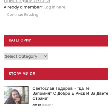
Присъедини се сега
Already a member?
Log in here
Continue Reading
КАТЕГОРИИ
Категории
STORY МИ СЕ
Светослав Тодоров – “Да Те
Запомнят С Добро Е Риск И За Двете
Страни”
Anton
18.11.2017