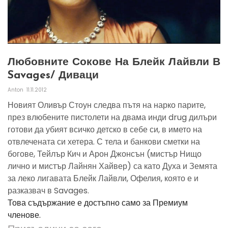
Любовните Сокове На Блейк Лайвли В
Savages/ Диваци
Anton
11.11.2012
Новият Оливър Стоун следва пътя на нарко парите,
през влюбените пистолети на двама инди drug дилъри
готови да убият всичко детско в себе си, в името на
отвлечената си хетера. С тела и банкови сметки на
богове, Тейлър Кич и Арон Джонсън (мистър Нищо
лично и мистър Лайнян Хайвер) са като Духа и Земята
за леко лигавата Блейк Лайвли, Офелия, която е и
разказвач в Savages.
Това съдържание е достъпно само за Премиум
членове.