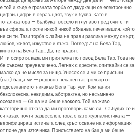
бързаща да архивира Автора между две дати — него! Къде
е той и къде е грозната торба от джуркащи се електроннно
цифри, цифри в образ, цвят, звук и буква. Като в
тотализатора — бълбукат весело и глупаво пред очите ти
във сфера, а после някой никой обявява печелившия, който
не си ти. Тази торба с лайна не прави разлика между смърт,
любов, живот, изкуство и лъжа. Погледът на Бела Тар,
киното на Бела Тар… Да, те правят.
И ти осиротя, каза ми приятелка по повод Бела Тар. Това не
бе съвсем преувеличено. Легнах с дрехите, опитвайки се за
малко да не мисля за нищо. Унесох се и ми се присъни
(пак) баща ми — редовно неканен гастрольор от
подсъзнанието; никакъв Бела Тар, уви. Компания
безсловесна, невидима, абстрактна, но несъмнено
осезаема — баща ми беше наоколо. Той на живо
категорично отказа да ми проговори, камо ли… Събудих се и
си казах, почти развеселен, това е като журналистиката —
верифицираш истината след кръстосване на информация
от поне два източника. Присъствието на баща ми беше