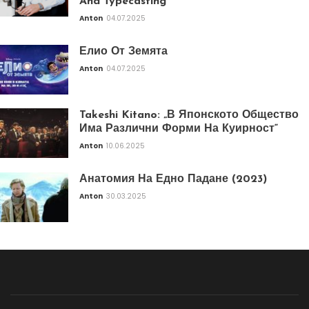
And Typecasting
Anton
04.07.2025
Елио От Земята
Anton
04.07.2025
Takeshi Kitano: „В Японското Общество
Има Различни Форми На Куирност“
Anton
10.06.2025
Анатомия На Едно Падане (2023)
Anton
30.03.2025