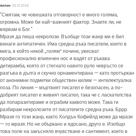
Anton
06.01.2026
"Смятам, че човешката отговорност е много голяма,
огромна. Може би най-важният фактор. Знаете ли, не
вярвам в Бог."
Мразя да пиша некролози. Въобще този жанр ми е бил
винаги антипатичен. Има средна ръка писатели, които в
мига, в който някой „голям“ почине, увесват
професионално впиянчен нос и вадят от ръкава
дитирамба, която от стегнато навито руло чевръсто се
разгъва в дълга и скучно орнаментирана — като протъркан
от анонимни подметки обществен килим — интелектуална
поза. По линия – мъртвият писател е безопасен, а по-
добрият писател е живият писател, така че с ласкателства
да попаразитираме и ограбим каквото може. Така ги
разбирам некролозите от писателите средна ръка. Бррр.
Мразя го този жанр, както Холдън Кофийлд може да мрази
— го мразя. Но не объркано и ядосано, друго е. Изобщо
това поле на закъсняло вчувстване и сантимент, което в