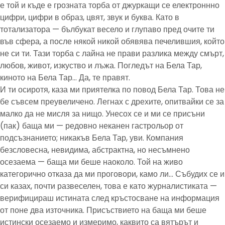
е той и къде е грозната торба от джуркащи се електроннно
цифри, цифри в образ, цвят, звук и буква. Като в
тотализатора — бълбукат весело и глупаво пред очите ти
във сфера, а после някой никой обявява печелившия, който
не си ти. Тази торба с лайна не прави разлика между смърт,
любов, живот, изкуство и лъжа. Погледът на Бела Тар,
киното на Бела Тар… Да, те правят.
И ти осиротя, каза ми приятелка по повод Бела Тар. Това не
бе съвсем преувеличено. Легнах с дрехите, опитвайки се за
малко да не мисля за нищо. Унесох се и ми се присъни
(пак) баща ми — редовно неканен гастрольор от
подсъзнанието; никакъв Бела Тар, уви. Компания
безсловесна, невидима, абстрактна, но несъмнено
осезаема — баща ми беше наоколо. Той на живо
категорично отказа да ми проговори, камо ли… Събудих се и
си казах, почти развеселен, това е като журналистиката —
верифицираш истината след кръстосване на информация
от поне два източника. Присъствието на баща ми беше
истински осезаемо и измеримо, каквито са вятърът и