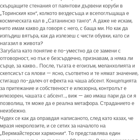
скърцащите стенания от паянтови дървени коруби в
„Торинския кон“, колкото вездесъща и всепоглъщаща е
космическата кал в „Сатанинско танго“. А даже не искам,
нито имам какво да говоря с него, с баща ми. Но как да
изпъдиш вятъра, как да излезеш с чисти обувки, като си
нагазил в живота?
Загубата като понятие е по-уместно да се замени с
отговорност, но пък е безсърдечно, признавам, а няма ли
сърце, за какво… После, тъгата е егоизъм, меланхолията и
скепсисът са ялови — ясно, съответно и те нямат значение,
стигащо по-далеч от ефекта на чаша абсент. Концепцията
за притежание и собственост е илюзорна, контролът е
илюзорен, чашата с абсент…, виж — ако имаш пари да си я
позволиш, тя може да е реална метафора. Страданието е
неизбежно.
Чудех се как да оправдая написаното, след като казах, че
мразя некролозите, и се сетих за началото на
„Веркмайстерски хармонии“. То представлява един