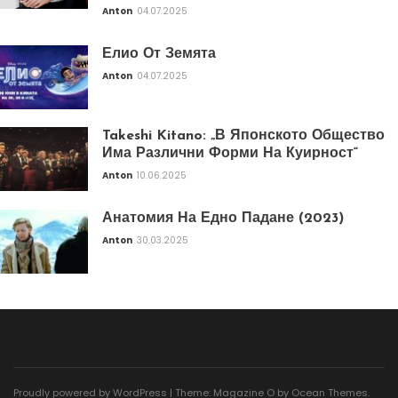
Anton
04.07.2025
Елио От Земята
Anton
04.07.2025
Takeshi Kitano: „В Японското Общество
Има Различни Форми На Куирност“
Anton
10.06.2025
Анатомия На Едно Падане (2023)
Anton
30.03.2025
Proudly powered by WordPress
|
Theme: Magazine O by
Ocean Themes
.