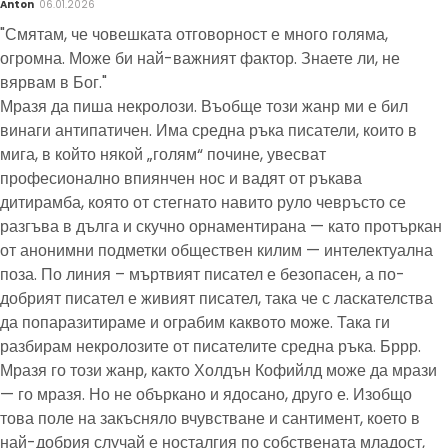
Anton
06.01.2026
"Смятам, че човешката отговорност е много голяма,
огромна. Може би най-важният фактор. Знаете ли, не
вярвам в Бог."
Мразя да пиша некролози. Въобще този жанр ми е бил
винаги антипатичен. Има средна ръка писатели, които в
мига, в който някой „голям“ почине, увесват
професионално впиянчен нос и вадят от ръкава
дитирамба, която от стегнато навито руло чевръсто се
разгъва в дълга и скучно орнаментирана — като протъркан
от анонимни подметки обществен килим — интелектуална
поза. По линия – мъртвият писател е безопасен, а по-
добрият писател е живият писател, така че с ласкателства
да попаразитираме и ограбим каквото може. Така ги
разбирам некролозите от писателите средна ръка. Бррр.
Мразя го този жанр, както Холдън Кофийлд може да мрази
— го мразя. Но не объркано и ядосано, друго е. Изобщо
това поле на закъсняло вчувстване и сантимент, което в
най-добрия случай е носталгия по собствената младост,