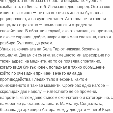
че е друго, а не омраза от ярост и объркване. Чуеш ли
камбаната, тя бие за теб. Излизаш едно напред. Око за око
и живот за живот — не във вехтия смисъл на буквална
реципрочност, а на духовен завет. Ако това не ти говори
нищо, пак страхотно — помилван си и отреден за
спокойствие. В обратния случай, ако откликваш, си призван,
и ако се справиш добре, накрая ще имаш светлина, както я
разбира Булгаков, да речем.
Узнах за кончината на Бела Тар от някаква безлична
социалка. Давам си сметка за смешното ми агресиране по
техен адрес, на медиите, но то се появява спонтанно,
когато видя близък човек, попаднал в тяхно обръщение,
който по очевидни причини вече го няма да
противодейства. Гледах тъпо в екрана, както е
обикновеното в такива моменти. Сролирах едно нагоре —
скролирах две надолу — известието не се промени,
напротив, изглеждаше съвсем окончателно и категорично, с
намерение да остане завинаги. Мамка му. Социалката,
бързаща да архивира Автора между две дати — него! Къде