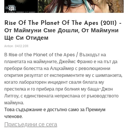
Rise Of The Planet Of The Apes (2011) –
От Маймуни Сме Дошли, От Маймуни
Ще Си Отидем
Anton
04.12.2011
В Rise of the Planet of the Apes / Възходът на
планетата на маймуните, Джеймс Франко е на път да
пребори болестта на Алцхаймер с революционни
открития резултат от експериментите му с шимпанзета,
когато лабораторен инцидент сваля бялата му
престилка и го прибира при болния му баща-Джон
Литгоу, с единствената неприспана от ръководството
маймуна.
Това съдържание е достъпно само за Премиум
членове.
Присъедини се сега