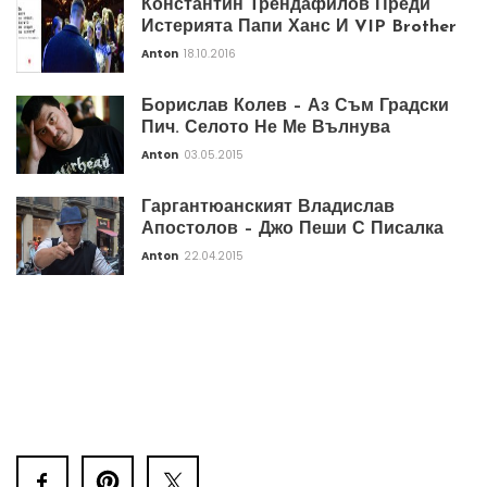
Константин Трендафилов Преди
Истерията Папи Ханс И VIP Brother
Anton
18.10.2016
Борислав Колев – Аз Съм Градски
Пич. Селото Не Ме Вълнува
Anton
03.05.2015
Гаргантюанският Владислав
Апостолов – Джо Пеши С Писалка
Anton
22.04.2015