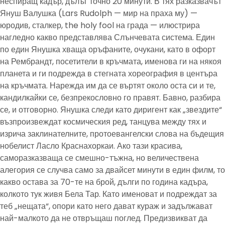
неспиращ кадър, дълъг точно 20 минути. В тях разказвачът
Януш Валушка (Lars Rudolph — мир на праха му) —
юродив, сталкер, the holy fool на града — илюстрира
нагледно какво представлява Слънчевата система. Един
по един Янушка хваща оръфаните, очукани, като в офорт
на Рембрандт, посетители в кръчмата, именова ги на някоя
планета и ги подрежда в стегната хореография в центъра
на кръчмата. Нарежда им да се въртят около оста си и те,
кандилкайки се, безпрекословно го правят. Бавно, разбира
се, и отговорно. Янушка следи като диригент как „звездите“
възпроизвеждат космическия ред, танцува между тях и
изрича заклинателните, протоевангелски слова на бъдещия
нобелист Ласло Краснахоркаи. Ако тази красива,
саморазказваща се смешно-тъжна, но величествена
алегория се случва само за двайсет минути в един филм, то
какво остава за 70-те на брой, дълги по година кадъра,
колкото тук живя Бела Тар. Като именоват и подреждат за
теб „нещата“, опори като него дават кураж и задължават
най-малкото да не отвръщаш поглед. Предизвикват да