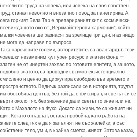
нежели по труда на човека, или човека на своя собствен
труд, станал неволно и внезапно повод за панегирика. А
сега горкият Бела Тар е препарираният кит с космически
всевиждащото око от „Веркмайстерови хармонии“, който
малки човечета ще разнасят за зрелище три дни, и аз нищо
не мога да направя по въпроса.
Така наречените големи, авторитетите, са авангардът, този
човешки незаменим културен ресурс и златен фонд —
златен не от инертен захлас по готовите епитети, а защото,
подобно златото, са проводник всичко екзистенциално
смислено и ценно да циркулира свободно във времето и
пространството. Веднъж разписали се в историята, трудът
им обособява център, без той да е фиксиран, и светът си се
върти около тях, без значение дали светът го знае или не.
Като с Махалото на Фуко. Докато са живи, те са живият ни
щит. Когато отпаднат, остава пробойна, като работа на
живите след тях е да я запълнят не със жалейки, а със
собствени тяло, ум и, в крайна сметка, живот. Затова казах,