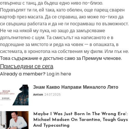
отвърнеш с танц, да бъдеш едно ниво по-близо.
Подхвърлят ти ги, ей така, като обелен, още парещ сварен
картоф през масата. Да се справиш, ако може по-тихо да
си свършиш работата и да не ги посрамваш по възможност.
Не че на някой му пука, но защо да замърсяваме
допълнително с шум. Та смисълът на написаното е в
подсещане за мястото и реда на човек — в опашката, в
системата, в хронотопа на собствения му филм. Или пък не.
Това съдържание е достъпно само за Премиум членове.
Присъедини се сега
Already a member?
Log in here
Знам Какво Направи Миналото Лято
Anton
24.07.2025
Maybe I Was Just Born In The Wrong Era’:
Michael Madsen On Tarantino, Tough Guys
And Typecasting