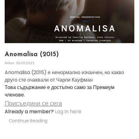
Anomalisa (2015)
Anton
09.03.2022
Anomalisa (2015) е ненормално изчанчен, но какво
друго сте очаквали от Чарли Кауфман
Това съдържание е достъпно само за Премиум
членове.
Присъедини се сега
Already a member?
Log in here
Continue Reading