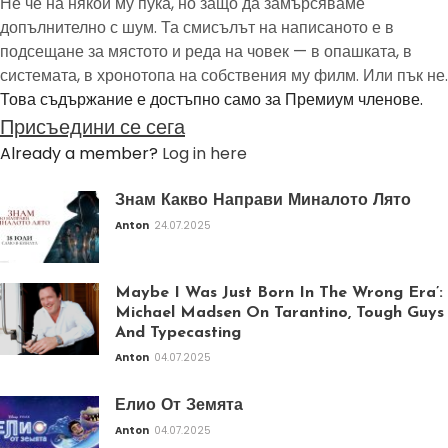
Не че на някой му пука, но защо да замърсяваме
допълнително с шум. Та смисълът на написаното е в
подсещане за мястото и реда на човек — в опашката, в
системата, в хронотопа на собствения му филм. Или пък не.
Това съдържание е достъпно само за Премиум членове.
Присъедини се сега
Already a member?
Log in here
Знам Какво Направи Миналото Лято
Anton
24.07.2025
Maybe I Was Just Born In The Wrong Era’:
Michael Madsen On Tarantino, Tough Guys
And Typecasting
Anton
04.07.2025
Елио От Земята
Anton
04.07.2025