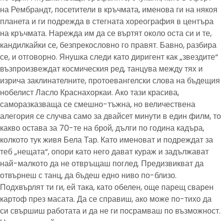
на Рембрандт, посетители в кръчмата, именова ги на някоя
планета и ги подрежда в стегната хореография в центъра
на кръчмата. Нарежда им да се въртят около оста си и те,
кандилкайки се, безпрекословно го правят. Бавно, разбира
се, и отговорно. Янушка следи като диригент как „звездите“
възпроизвеждат космическия ред, танцува между тях и
изрича заклинателните, протоевангелски слова на бъдещия
нобелист Ласло Краснахоркаи. Ако тази красива,
саморазказваща се смешно-тъжна, но величествена
алегория се случва само за двайсет минути в един филм, то
какво остава за 70-те на брой, дълги по година кадъра,
колкото тук живя Бела Тар. Като именоват и подреждат за
теб „нещата“, опори като него дават кураж и задължават
най-малкото да не отвръщаш поглед. Предизвикват да
отвърнеш с танц, да бъдеш едно ниво по-близо.
Подхвърлят ти ги, ей така, като обелен, още парещ сварен
картоф през масата. Да се справиш, ако може по-тихо да
си свършиш работата и да не ги посрамваш по възможност.