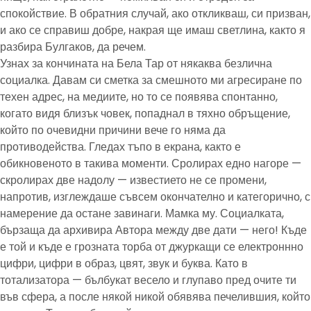
спокойствие. В обратния случай, ако откликваш, си призван,
и ако се справиш добре, накрая ще имаш светлина, както я
разбира Булгаков, да речем.
Узнах за кончината на Бела Тар от някаква безлична
социалка. Давам си сметка за смешното ми агресиране по
техен адрес, на медиите, но то се появява спонтанно,
когато видя близък човек, попаднал в тяхно обръщение,
който по очевидни причини вече го няма да
противодейства. Гледах тъпо в екрана, както е
обикновеното в такива моменти. Сролирах едно нагоре —
скролирах две надолу — известието не се промени,
напротив, изглеждаше съвсем окончателно и категорично, с
намерение да остане завинаги. Мамка му. Социалката,
бързаща да архивира Автора между две дати — него! Къде
е той и къде е грозната торба от джуркащи се електроннно
цифри, цифри в образ, цвят, звук и буква. Като в
тотализатора — бълбукат весело и глупаво пред очите ти
във сфера, а после някой никой обявява печелившия, който