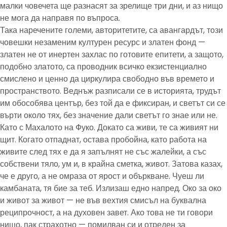
малки човечета ще разнасят за зрелище три дни, и аз нищо
не мога да направя по въпроса.
Така наречените големи, авторитетите, са авангардът, този
човешки незаменим културен ресурс и златен фонд —
златен не от инертен захлас по готовите епитети, а защото,
подобно златото, са проводник всичко екзистенциално
смислено и ценно да циркулира свободно във времето и
пространството. Веднъж разписали се в историята, трудът
им обособява център, без той да е фиксиран, и светът си се
върти около тях, без значение дали светът го знае или не.
Като с Махалото на Фуко. Докато са живи, те са живият ни
щит. Когато отпаднат, остава пробойна, като работа на
живите след тях е да я запълнят не със жалейки, а със
собствени тяло, ум и, в крайна сметка, живот. Затова казах,
че е друго, а не омраза от ярост и объркване. Чуеш ли
камбаната, тя бие за теб. Излизаш едно напред. Око за око
и живот за живот — не във вехтия смисъл на буквална
реципрочност, а на духовен завет. Ако това не ти говори
нищо, пак страхотно — помилван си и отреден за