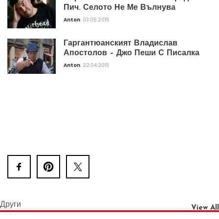
Пич. Селото Не Ме Вълнува
Anton
03.05.2015
Гаргантюанският Владислав
Апостолов – Джо Пеши С Писалка
Anton
22.04.2015
Други
View All