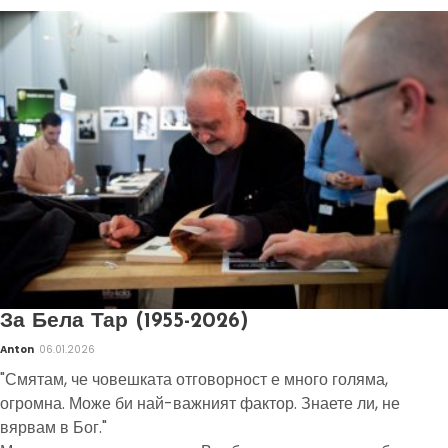
За Бела Тар (1955-2026)
Anton
06.01.2026
"Смятам, че човешката отговорност е много голяма,
огромна. Може би най-важният фактор. Знаете ли, не
вярвам в Бог."