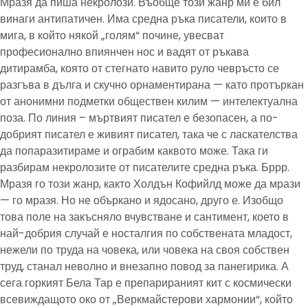
Мразя да пиша некролози. Въобще този жанр ми е бил
винаги антипатичен. Има средна ръка писатели, които в
мига, в който някой „голям“ почине, увесват
професионално впиянчен нос и вадят от ръкава
дитирамба, която от стегнато навито руло чевръсто се
разгъва в дълга и скучно орнаментирана — като протъркан
от анонимни подметки обществен килим — интелектуална
поза. По линия – мъртвият писател е безопасен, а по-
добрият писател е живият писател, така че с ласкателства
да попаразитираме и ограбим каквото може. Така ги
разбирам некролозите от писателите средна ръка. Бррр.
Мразя го този жанр, както Холдън Кофийлд може да мрази
— го мразя. Но не объркано и ядосано, друго е. Изобщо
това поле на закъсняло вчувстване и сантимент, което в
най-добрия случай е носталгия по собствената младост,
нежели по труда на човека, или човека на своя собствен
труд, станал неволно и внезапно повод за панегирика. А
сега горкият Бела Тар е препарираният кит с космически
всевиждащото око от „Веркмайстерови хармонии“, който