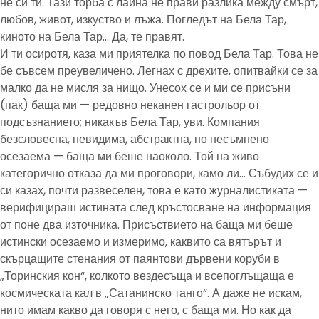
не си ти. Тази торба с лайна не прави разлика между смърт,
любов, живот, изкуство и лъжа. Погледът на Бела Тар,
киното на Бела Тар… Да, те правят.
И ти осиротя, каза ми приятелка по повод Бела Тар. Това не
бе съвсем преувеличено. Легнах с дрехите, опитвайки се за
малко да не мисля за нищо. Унесох се и ми се присъни
(пак) баща ми — редовно неканен гастрольор от
подсъзнанието; никакъв Бела Тар, уви. Компания
безсловесна, невидима, абстрактна, но несъмнено
осезаема — баща ми беше наоколо. Той на живо
категорично отказа да ми проговори, камо ли… Събудих се и
си казах, почти развеселен, това е като журналистиката —
верифицираш истината след кръстосване на информация
от поне два източника. Присъствието на баща ми беше
истински осезаемо и измеримо, каквито са вятърът и
скърцащите стенания от паянтови дървени коруби в
„Торинския кон“, колкото вездесъща и всепоглъщаща е
космическата кал в „Сатанинско танго“. А даже не искам,
нито имам какво да говоря с него, с баща ми. Но как да