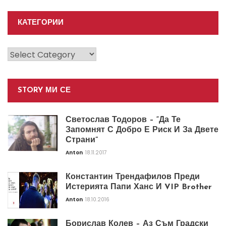
КАТЕГОРИИ
Категории
STORY МИ СЕ
Светослав Тодоров – “Да Те
Запомнят С Добро Е Риск И За Двете
Страни”
Anton
18.11.2017
Константин Трендафилов Преди
Истерията Папи Ханс И VIP Brother
Anton
18.10.2016
Борислав Колев – Аз Съм Градски