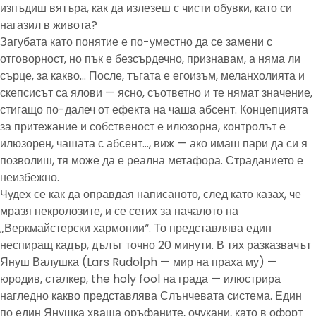
изпъдиш вятъра, как да излезеш с чисти обувки, като си
нагазил в живота?
Загубата като понятие е по-уместно да се замени с
отговорност, но пък е безсърдечно, признавам, а няма ли
сърце, за какво… После, тъгата е егоизъм, меланхолията и
скепсисът са ялови — ясно, съответно и те нямат значение,
стигащо по-далеч от ефекта на чаша абсент. Концепцията
за притежание и собственост е илюзорна, контролът е
илюзорен, чашата с абсент…, виж — ако имаш пари да си я
позволиш, тя може да е реална метафора. Страданието е
неизбежно.
Чудех се как да оправдая написаното, след като казах, че
мразя некролозите, и се сетих за началото на
„Веркмайстерски хармонии“. То представлява един
неспиращ кадър, дълъг точно 20 минути. В тях разказвачът
Януш Валушка (Lars Rudolph — мир на праха му) —
юродив, сталкер, the holy fool на града — илюстрира
нагледно какво представлява Слънчевата система. Един
по един Янушка хваща оръфаните, очукани, като в офорт