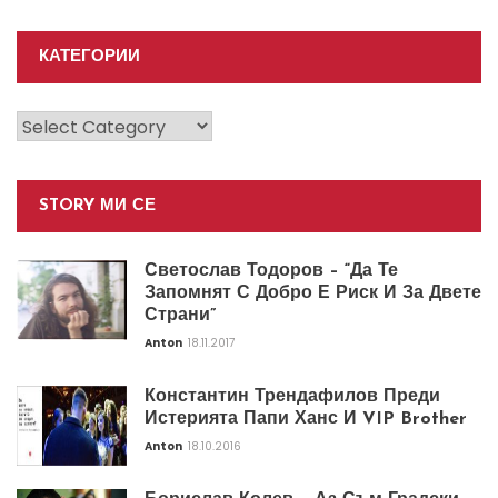
КАТЕГОРИИ
Категории
STORY МИ СЕ
Светослав Тодоров – “Да Те
Запомнят С Добро Е Риск И За Двете
Страни”
Anton
18.11.2017
Константин Трендафилов Преди
Истерията Папи Ханс И VIP Brother
Anton
18.10.2016