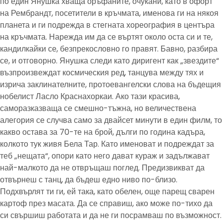
по един Янушка хваща оръфаните, очукани, като в офорт
на Рембрандт, посетители в кръчмата, именова ги на някоя
планета и ги подрежда в стегната хореография в центъра
на кръчмата. Нарежда им да се въртят около оста си и те,
кандилкайки се, безпрекословно го правят. Бавно, разбира
се, и отговорно. Янушка следи като диригент как „звездите“
възпроизвеждат космическия ред, танцува между тях и
изрича заклинателните, протоевангелски слова на бъдещия
нобелист Ласло Краснахоркаи. Ако тази красива,
саморазказваща се смешно-тъжна, но величествена
алегория се случва само за двайсет минути в един филм, то
какво остава за 70-те на брой, дълги по година кадъра,
колкото тук живя Бела Тар. Като именоват и подреждат за
теб „нещата“, опори като него дават кураж и задължават
най-малкото да не отвръщаш поглед. Предизвикват да
отвърнеш с танц, да бъдеш едно ниво по-близо.
Подхвърлят ти ги, ей така, като обелен, още парещ сварен
картоф през масата. Да се справиш, ако може по-тихо да
си свършиш работата и да не ги посрамваш по възможност.