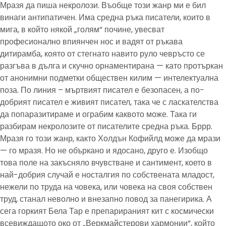
Мразя да пиша некролози. Въобще този жанр ми е бил
винаги антипатичен. Има средна ръка писатели, които в
мига, в който някой „голям“ почине, увесват
професионално впиянчен нос и вадят от ръкава
дитирамба, която от стегнато навито руло чевръсто се
разгъва в дълга и скучно орнаментирана — като протъркан
от анонимни подметки обществен килим — интелектуална
поза. По линия – мъртвият писател е безопасен, а по-
добрият писател е живият писател, така че с ласкателства
да попаразитираме и ограбим каквото може. Така ги
разбирам некролозите от писателите средна ръка. Бррр.
Мразя го този жанр, както Холдън Кофийлд може да мрази
— го мразя. Но не объркано и ядосано, друго е. Изобщо
това поле на закъсняло вчувстване и сантимент, което в
най-добрия случай е носталгия по собствената младост,
нежели по труда на човека, или човека на своя собствен
труд, станал неволно и внезапно повод за панегирика. А
сега горкият Бела Тар е препарираният кит с космически
всевиждащото око от „Веркмайстерови хармонии“, който