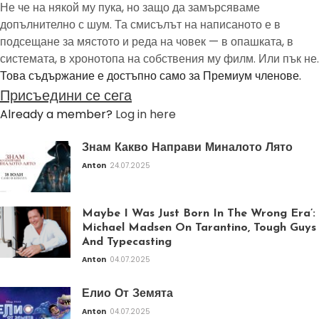
Не че на някой му пука, но защо да замърсяваме
допълнително с шум. Та смисълът на написаното е в
подсещане за мястото и реда на човек — в опашката, в
системата, в хронотопа на собствения му филм. Или пък не.
Това съдържание е достъпно само за Премиум членове.
Присъедини се сега
Already a member?
Log in here
Знам Какво Направи Миналото Лято
Anton
24.07.2025
Maybe I Was Just Born In The Wrong Era’:
Michael Madsen On Tarantino, Tough Guys
And Typecasting
Anton
04.07.2025
Елио От Земята
Anton
04.07.2025