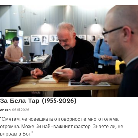
За Бела Тар (1955-2026)
Anton
06.01.2026
"Смятам, че човешката отговорност е много голяма,
огромна. Може би най-важният фактор. Знаете ли, не
вярвам в Бог."