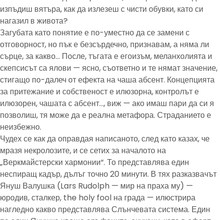
изпъдиш вятъра, как да излезеш с чисти обувки, като си
нагазил в живота?
Загубата като понятие е по-уместно да се замени с
отговорност, но пък е безсърдечно, признавам, а няма ли
сърце, за какво… После, тъгата е егоизъм, меланхолията и
скепсисът са ялови — ясно, съответно и те нямат значение,
стигащо по-далеч от ефекта на чаша абсент. Концепцията
за притежание и собственост е илюзорна, контролът е
илюзорен, чашата с абсент…, виж — ако имаш пари да си я
позволиш, тя може да е реална метафора. Страданието е
неизбежно.
Чудех се как да оправдая написаното, след като казах, че
мразя некролозите, и се сетих за началото на
„Веркмайстерски хармонии“. То представлява един
неспиращ кадър, дълъг точно 20 минути. В тях разказвачът
Януш Валушка (Lars Rudolph — мир на праха му) —
юродив, сталкер, the holy fool на града — илюстрира
нагледно какво представлява Слънчевата система. Един