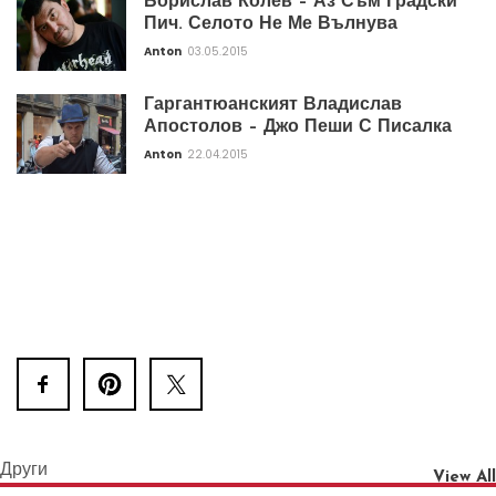
Борислав Колев – Аз Съм Градски
Пич. Селото Не Ме Вълнува
Anton
03.05.2015
Гаргантюанският Владислав
Апостолов – Джо Пеши С Писалка
Anton
22.04.2015
Други
View All