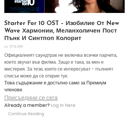
Starter For 10 OST – Изобилие От New
Wave Хармонии, Меланхоличен Пост
Пънк И Синтпоп Колорит
Lu
07.12.2011
Официалният саундтрак не включва всички парчета,
които звучат във филма. Защо е така, за мен е
мистерия. За тези, които се интересуват - пълният
списък може да се открие тук.
Това съдържание е достъпно само за Премиум
членове.
Присъедини се сега
Already a member?
Log in here
Continue Reading