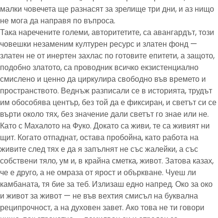
малки човечета ще разнасят за зрелище три дни, и аз нищо
не мога да направя по въпроса.
Така наречените големи, авторитетите, са авангардът, този
човешки незаменим културен ресурс и златен фонд —
златен не от инертен захлас по готовите епитети, а защото,
подобно златото, са проводник всичко екзистенциално
смислено и ценно да циркулира свободно във времето и
пространството. Веднъж разписали се в историята, трудът
им обособява център, без той да е фиксиран, и светът си се
върти около тях, без значение дали светът го знае или не.
Като с Махалото на Фуко. Докато са живи, те са живият ни
щит. Когато отпаднат, остава пробойна, като работа на
живите след тях е да я запълнят не със жалейки, а със
собствени тяло, ум и, в крайна сметка, живот. Затова казах,
че е друго, а не омраза от ярост и объркване. Чуеш ли
камбаната, тя бие за теб. Излизаш едно напред. Око за око
и живот за живот — не във вехтия смисъл на буквална
реципрочност, а на духовен завет. Ако това не ти говори