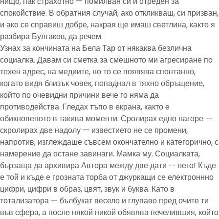
нищо, пак страхотно — помилван си и отреден за
спокойствие. В обратния случай, ако откликваш, си призван,
и ако се справиш добре, накрая ще имаш светлина, както я
разбира Булгаков, да речем.
Узнах за кончината на Бела Тар от някаква безлична
социалка. Давам си сметка за смешното ми агресиране по
техен адрес, на медиите, но то се появява спонтанно,
когато видя близък човек, попаднал в тяхно обръщение,
който по очевидни причини вече го няма да
противодейства. Гледах тъпо в екрана, както е
обикновеното в такива моменти. Сролирах едно нагоре —
скролирах две надолу — известието не се промени,
напротив, изглеждаше съвсем окончателно и категорично, с
намерение да остане завинаги. Мамка му. Социалката,
бързаща да архивира Автора между две дати — него! Къде
е той и къде е грозната торба от джуркащи се електроннно
цифри, цифри в образ, цвят, звук и буква. Като в
тотализатора — бълбукат весело и глупаво пред очите ти
във сфера, а после някой никой обявява печелившия, който