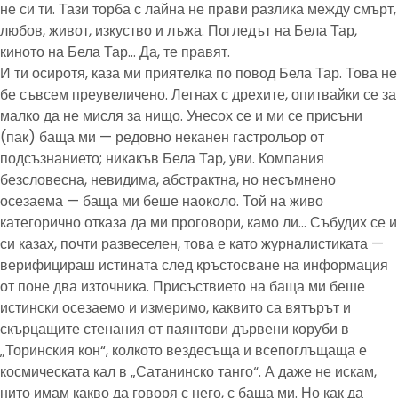
не си ти. Тази торба с лайна не прави разлика между смърт,
любов, живот, изкуство и лъжа. Погледът на Бела Тар,
киното на Бела Тар… Да, те правят.
И ти осиротя, каза ми приятелка по повод Бела Тар. Това не
бе съвсем преувеличено. Легнах с дрехите, опитвайки се за
малко да не мисля за нищо. Унесох се и ми се присъни
(пак) баща ми — редовно неканен гастрольор от
подсъзнанието; никакъв Бела Тар, уви. Компания
безсловесна, невидима, абстрактна, но несъмнено
осезаема — баща ми беше наоколо. Той на живо
категорично отказа да ми проговори, камо ли… Събудих се и
си казах, почти развеселен, това е като журналистиката —
верифицираш истината след кръстосване на информация
от поне два източника. Присъствието на баща ми беше
истински осезаемо и измеримо, каквито са вятърът и
скърцащите стенания от паянтови дървени коруби в
„Торинския кон“, колкото вездесъща и всепоглъщаща е
космическата кал в „Сатанинско танго“. А даже не искам,
нито имам какво да говоря с него, с баща ми. Но как да