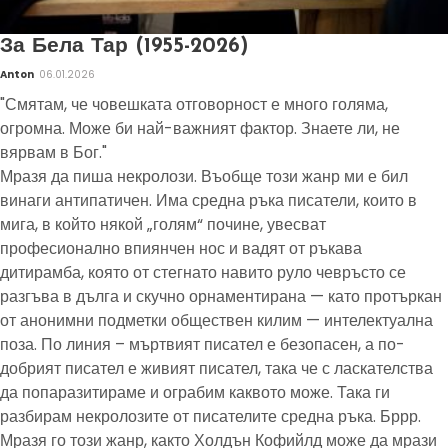
За Бела Тар (1955-2026)
Anton
06.01.2026
"Смятам, че човешката отговорност е много голяма,
огромна. Може би най-важният фактор. Знаете ли, не
вярвам в Бог."
Мразя да пиша некролози. Въобще този жанр ми е бил
винаги антипатичен. Има средна ръка писатели, които в
мига, в който някой „голям“ почине, увесват
професионално впиянчен нос и вадят от ръкава
дитирамба, която от стегнато навито руло чевръсто се
разгъва в дълга и скучно орнаментирана — като протъркан
от анонимни подметки обществен килим — интелектуална
поза. По линия – мъртвият писател е безопасен, а по-
добрият писател е живият писател, така че с ласкателства
да попаразитираме и ограбим каквото може. Така ги
разбирам некролозите от писателите средна ръка. Бррр.
Мразя го този жанр, както Холдън Кофийлд може да мрази