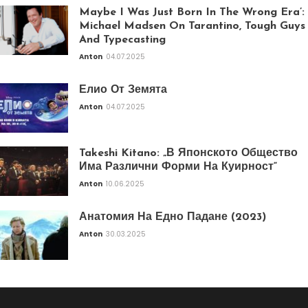
Maybe I Was Just Born In The Wrong Era’:
Michael Madsen On Tarantino, Tough Guys
And Typecasting
Anton
04.07.2025
Елио От Земята
Anton
04.07.2025
Takeshi Kitano: „В Японското Общество
Има Различни Форми На Куирност“
Anton
10.06.2025
Анатомия На Едно Падане (2023)
Anton
30.03.2025