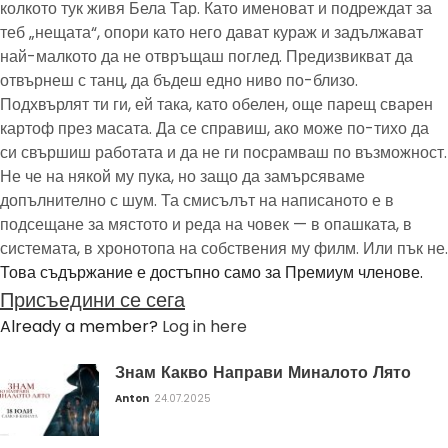
колкото тук живя Бела Тар. Като именоват и подреждат за
теб „нещата“, опори като него дават кураж и задължават
най-малкото да не отвръщаш поглед. Предизвикват да
отвърнеш с танц, да бъдеш едно ниво по-близо.
Подхвърлят ти ги, ей така, като обелен, още парещ сварен
картоф през масата. Да се справиш, ако може по-тихо да
си свършиш работата и да не ги посрамваш по възможност.
Не че на някой му пука, но защо да замърсяваме
допълнително с шум. Та смисълът на написаното е в
подсещане за мястото и реда на човек — в опашката, в
системата, в хронотопа на собствения му филм. Или пък не.
Това съдържание е достъпно само за Премиум членове.
Присъедини се сега
Already a member?
Log in here
Знам Какво Направи Миналото Лято
Anton
24.07.2025