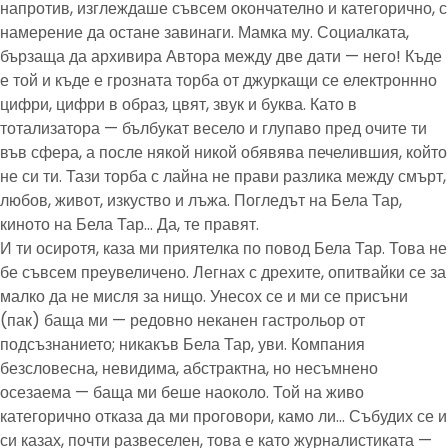
напротив, изглеждаше съвсем окончателно и категорично, с
намерение да остане завинаги. Мамка му. Социалката,
бързаща да архивира Автора между две дати — него! Къде
е той и къде е грозната торба от джуркащи се електроннно
цифри, цифри в образ, цвят, звук и буква. Като в
тотализатора — бълбукат весело и глупаво пред очите ти
във сфера, а после някой никой обявява печелившия, който
не си ти. Тази торба с лайна не прави разлика между смърт,
любов, живот, изкуство и лъжа. Погледът на Бела Тар,
киното на Бела Тар… Да, те правят.
И ти осиротя, каза ми приятелка по повод Бела Тар. Това не
бе съвсем преувеличено. Легнах с дрехите, опитвайки се за
малко да не мисля за нищо. Унесох се и ми се присъни
(пак) баща ми — редовно неканен гастрольор от
подсъзнанието; никакъв Бела Тар, уви. Компания
безсловесна, невидима, абстрактна, но несъмнено
осезаема — баща ми беше наоколо. Той на живо
категорично отказа да ми проговори, камо ли… Събудих се и
си казах, почти развеселен, това е като журналистиката —