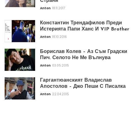
Страни”
Anton
18.11.2017
Константин Трендафилов Преди
Истерията Папи Ханс И VIP Brother
Anton
18.10.2016
Борислав Колев – Аз Съм Градски
Пич. Селото Не Ме Вълнува
Anton
03.05.2015
Гаргантюанският Владислав
Апостолов – Джо Пеши С Писалка
Anton
22.04.2015