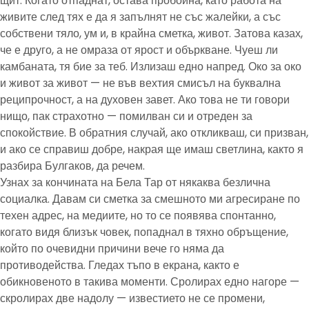
щит. Когато отпаднат, остава пробойна, като работа на
живите след тях е да я запълнят не със жалейки, а със
собствени тяло, ум и, в крайна сметка, живот. Затова казах,
че е друго, а не омраза от ярост и объркване. Чуеш ли
камбаната, тя бие за теб. Излизаш едно напред. Око за око
и живот за живот — не във вехтия смисъл на буквална
реципрочност, а на духовен завет. Ако това не ти говори
нищо, пак страхотно — помилван си и отреден за
спокойствие. В обратния случай, ако откликваш, си призван,
и ако се справиш добре, накрая ще имаш светлина, както я
разбира Булгаков, да речем.
Узнах за кончината на Бела Тар от някаква безлична
социалка. Давам си сметка за смешното ми агресиране по
техен адрес, на медиите, но то се появява спонтанно,
когато видя близък човек, попаднал в тяхно обръщение,
който по очевидни причини вече го няма да
противодейства. Гледах тъпо в екрана, както е
обикновеното в такива моменти. Сролирах едно нагоре —
скролирах две надолу — известието не се промени,