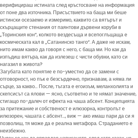
верифицираш истината след кръстосване на информация
от поне два източника. Присъствието на баща ми беше
истински осезаемо и измеримо, каквито са вятърът и
скърцащите стенания от паянтови дървени коруби в
„Торинския кон“, колкото вездесъща и всепоглъщаща е
космическата кал в „Сатанинско танго“. А даже не искам,
нито имам какво да говоря с него, с баща ми. Но как да
изпъдиш вятъра, как да излезеш с чисти обувки, като си
нагазил в живота?
Загубата като понятие е по-уместно да се замени с
отговорност, но пък е безсърдечно, признавам, а няма ли
сърце, за какво… После, тъгата е егоизъм, меланхолията и
скепсисът са ялови — ясно, съответно и те нямат значение,
стигащо по-далеч от ефекта на чаша абсент. Концепцията
за притежание и собственост е илюзорна, контролът е
илюзорен, чашата с абсент…, виж — ако имаш пари да си я
позволиш, тя може да е реална метафора. Страданието е
неизбежно.