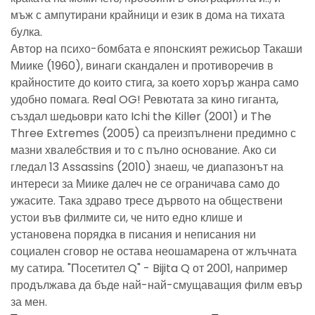
мъж с ампутирани крайници и език в дома на тихата
булка.
Автор на психо-бомбата е японският режисьор Такаши
Миике (1960), винаги скандален и противоречив в
крайностите до които стига, за което хорър жанра само
удобно помага. Real OG! Ревютата за кино гиганта,
създал шедьоври като Ichi the Killer (2001) и The
Three Extremes (2005) са преизпълнени предимно с
мазни хвалебствия и то с пълно основание. Ако си
гледал 13 Assassins (2010) знаеш, че диапазонът на
интереси за Миике далеч не се ограничава само до
ужасите. Така здраво тресе дървото на обществени
устои във филмите си, че нито едно клише и
установена порядка в писания и неписания ни
социален сговор не остава неошамарена от жлъчната
му сатира. "Посетител Q" - Bijita Q от 2001, например
продължава да бъде най-най-смущаващия филм евър
за мен.