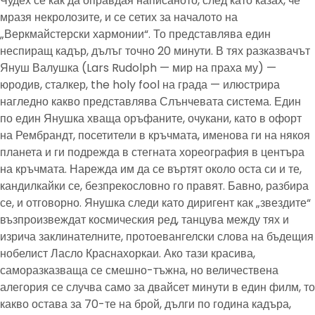
Чудех се как да оправдая написаното, след като казах, че
мразя некролозите, и се сетих за началото на
„Веркмайстерски хармонии“. То представлява един
неспиращ кадър, дълъг точно 20 минути. В тях разказвачът
Януш Валушка (Lars Rudolph — мир на праха му) —
юродив, сталкер, the holy fool на града — илюстрира
нагледно какво представлява Слънчевата система. Един
по един Янушка хваща оръфаните, очукани, като в офорт
на Рембрандт, посетители в кръчмата, именова ги на някоя
планета и ги подрежда в стегната хореография в центъра
на кръчмата. Нарежда им да се въртят около оста си и те,
кандилкайки се, безпрекословно го правят. Бавно, разбира
се, и отговорно. Янушка следи като диригент как „звездите“
възпроизвеждат космическия ред, танцува между тях и
изрича заклинателните, протоевангелски слова на бъдещия
нобелист Ласло Краснахоркаи. Ако тази красива,
саморазказваща се смешно-тъжна, но величествена
алегория се случва само за двайсет минути в един филм, то
какво остава за 70-те на брой, дълги по година кадъра,