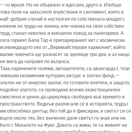
— го мразя. Но не объркано и ядосано, друго е. Изобщо
това поле на закъсняло вчувстване и сантимент, което в
най-добрия случай е носталгия по собствената младост,
нежели по труда на човека, или човека на своя собствен
труд, станал неволно и внезапно повод за панегирика. А
сега горкият Бела Тар е препарираният кит с космически
всевиждащото око от „Веркмайстерови хармонии“, който
малки човечета ще разнасят за зрелище три дни, и аз нищо
не мога да направя по въпроса.
Така наречените големи, авторитетите, са авангардът, този
човешки незаменим културен ресурс и златен фонд —
златен не от инертен захлас по готовите епитети, а защото,
подобно златото, са проводник всичко екзистенциално
смислено и ценно да циркулира свободно във времето и
пространството. Веднъж разписали се в историята, трудът
им обособява център, без той да е фиксиран, и светът си се
върти около тях, без значение дали светът го знае или не.
Като с Махалото на Фуко. Докато са живи, те са живият ни