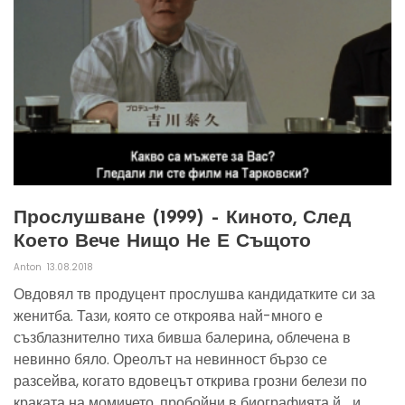
Прослушване (1999) – Киното, След
Което Вече Нищо Не Е Същото
Anton
13.08.2018
Овдовял тв продуцент прослушва кандидатките си за
женитба. Тази, която се откроява най-много е
съзблазнително тиха бивша балерина, облечена в
невинно бяло. Ореолът на невинност бързо се
разсейва, когато вдовецът открива грозни белези по
краката на момичето, пробойни в биографията й.., и