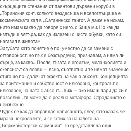
скърцащите стенания от паянтови дървени коруби в
„Торинския кон“, колкото вездесъща и всепоглъщаща е
космическата кал в „Сатанинско танго“. А даже не искам,
нито имам какво да говоря с него, с баща ми. Но как да
изпъдиш вятъра, как да излезеш с чисти обувки, като си
нагазил в живота?
Загубата като понятие е по-уместно да се замени с
отговорност, но пък е безсърдечно, признавам, а няма ли
сърце, за какво… После, тъгата е егоизъм, меланхолията и
скепсисът са ялови — ясно, съответно и те нямат значение,
стигащо по-далеч от ефекта на чаша абсент. Концепцията
за притежание и собственост е илюзорна, контролът е
илюзорен, чашата с абсент…, виж — ако имаш пари да си я
позволиш, тя може да е реална метафора. Страданието е
неизбежно.
Чудех се как да оправдая написаното, след като казах, че
мразя некролозите, и се сетих за началото на
„Веркмайстерски хармонии“. То представлява един