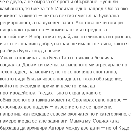
че е друго, а не омраза от ярост и объркване. Чуеш ли
камбаната, тя бие за теб. Излизаш едно напред. Око за око
и живот за живот — не във вехтия смисъл на буквална
реципрочност, а на духовен завет. Ако това не ти говори
нищо, пак страхотно — помилван си и отреден за
спокойствие. В обратния случай, ако откликваш, си призван,
и ако се справиш добре, накрая ще имаш светлина, както я
разбира Булгаков, да речем.
Узнах за кончината на Бела Тар от някаква безлична
социалка. Давам си сметка за смешното ми агресиране по
техен адрес, на медиите, но то се появява спонтанно,
когато видя близък човек, попаднал в тяхно обръщение,
който по очевидни причини вече го няма да
противодейства. Гледах тъпо в екрана, както е
обикновеното в такива моменти. Сролирах едно нагоре —
скролирах две надолу — известието не се промени,
напротив, изглеждаше съвсем окончателно и категорично, с
намерение да остане завинаги. Мамка му. Социалката,
бързаща да архивира Автора между две дати — него! Къде