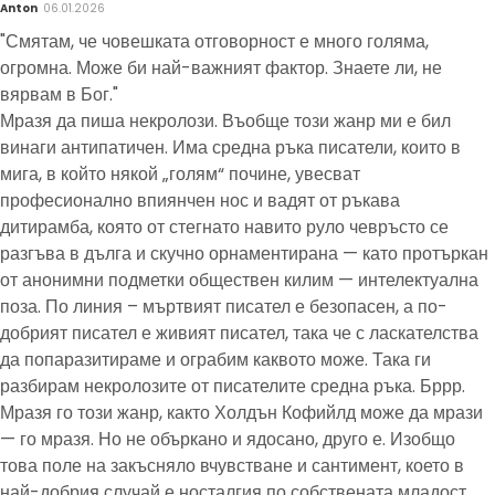
Anton
06.01.2026
"Смятам, че човешката отговорност е много голяма,
огромна. Може би най-важният фактор. Знаете ли, не
вярвам в Бог."
Мразя да пиша некролози. Въобще този жанр ми е бил
винаги антипатичен. Има средна ръка писатели, които в
мига, в който някой „голям“ почине, увесват
професионално впиянчен нос и вадят от ръкава
дитирамба, която от стегнато навито руло чевръсто се
разгъва в дълга и скучно орнаментирана — като протъркан
от анонимни подметки обществен килим — интелектуална
поза. По линия – мъртвият писател е безопасен, а по-
добрият писател е живият писател, така че с ласкателства
да попаразитираме и ограбим каквото може. Така ги
разбирам некролозите от писателите средна ръка. Бррр.
Мразя го този жанр, както Холдън Кофийлд може да мрази
— го мразя. Но не объркано и ядосано, друго е. Изобщо
това поле на закъсняло вчувстване и сантимент, което в
най-добрия случай е носталгия по собствената младост,