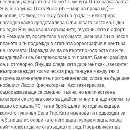
неспиращ кадър, дълъг точно 20 минути. В тях разказвачът
Януш Валушка (Lars Rudolph — мир на праха му) —
юродив, сталкер, the holy fool на града — илюстрира
нагледно какво представлява Слънчевата система. Един
по един Янушка хваща оръфаните, очукани, като в офорт
на Рембрандт, посетители в кръчмата, именова ги на някоя
планета и ги подрежда в стегната хореография в центъра
на кръчмата. Нарежда им да се въртят около оста си и те,
кандилкайки се, безпрекословно го правят. Бавно, разбира
се, и отговорно. Янушка следи като диригент как „звездите“
възпроизвеждат космическия ред, танцува между тях и
изрича заклинателните, протоевангелски слова на бъдещия
нобелист Ласло Краснахоркаи. Ако тази красива,
саморазказваща се смешно-тъжна, но величествена
алегория се случва само за двайсет минути в един филм, то
какво остава за 70-те на брой, дълги по година кадъра,
колкото тук живя Бела Тар. Като именоват и подреждат за
теб „нещата“, опори като него дават кураж и задължават
най-малкото да не отвръщаш поглед. Предизвикват да