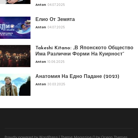
Anton
04.07.2025
Елио От Земята
Anton
04.07.2025
Takeshi Kitano: „В Японското Общество
Има Различни Форми На Куирност“
Anton
10.06.2025
Анатомия На Едно Падане (2023)
Anton
30.03.2025
Proudly powered by WordPress
|
Theme: Magazine O by
Ocean Themes
.