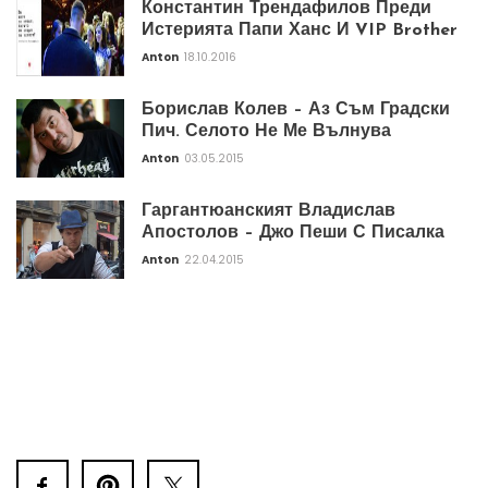
Константин Трендафилов Преди
Истерията Папи Ханс И VIP Brother
Anton
18.10.2016
Борислав Колев – Аз Съм Градски
Пич. Селото Не Ме Вълнува
Anton
03.05.2015
Гаргантюанският Владислав
Апостолов – Джо Пеши С Писалка
Anton
22.04.2015