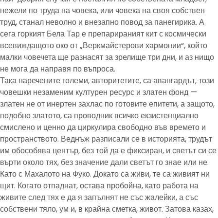
нежели по труда на човека, или човека на своя собствен
труд, станал неволно и внезапно повод за панегирика. А
сега горкият Бела Тар е препарираният кит с космически
всевиждащото око от „Веркмайстерови хармонии“, който
малки човечета ще разнасят за зрелище три дни, и аз нищо
не мога да направя по въпроса.
Така наречените големи, авторитетите, са авангардът, този
човешки незаменим културен ресурс и златен фонд —
златен не от инертен захлас по готовите епитети, а защото,
подобно златото, са проводник всичко екзистенциално
смислено и ценно да циркулира свободно във времето и
пространството. Веднъж разписали се в историята, трудът
им обособява център, без той да е фиксиран, и светът си се
върти около тях, без значение дали светът го знае или не.
Като с Махалото на Фуко. Докато са живи, те са живият ни
щит. Когато отпаднат, остава пробойна, като работа на
живите след тях е да я запълнят не със жалейки, а със
собствени тяло, ум и, в крайна сметка, живот. Затова казах,