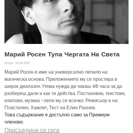
Марий Росен Тупа Чергата На Света
Anton
16.08.2011
Марий Росен е име на универсално лепило на
магическа основа. Приложението му се простира в
широк диапазон. Няма нужда да чакаш 48 часа за да
разбереш дали и как ти действа. Постановки, текстове,
клипове, музика -лепи му се всичко. Режисьор е на
Пластилин, Хамлет, Тест на Елин Рахнев.
Това съдържание е достъпно само за Премиум
членове.
Присъедини се сега