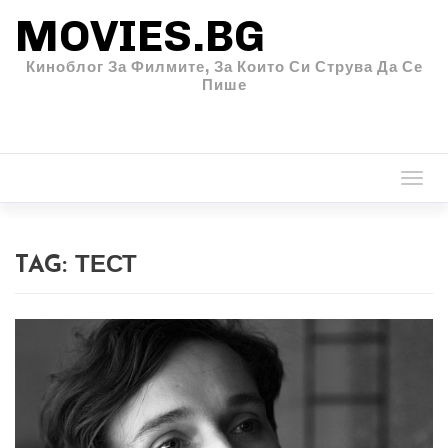
MOVIES.BG
Киноблог За Филмите, За Които Си Струва Да Се
Пише
Togg
navi
TAG:
ТЕСТ