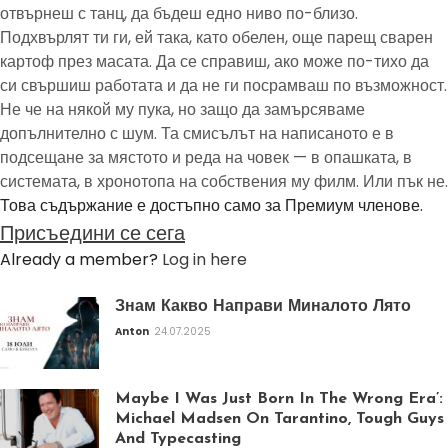
отвърнеш с танц, да бъдеш едно ниво по-близо.
Подхвърлят ти ги, ей така, като обелен, още парещ сварен
картоф през масата. Да се справиш, ако може по-тихо да
си свършиш работата и да не ги посрамваш по възможност.
Не че на някой му пука, но защо да замърсяваме
допълнително с шум. Та смисълът на написаното е в
подсещане за мястото и реда на човек — в опашката, в
системата, в хронотопа на собствения му филм. Или пък не.
Това съдържание е достъпно само за Премиум членове.
Присъедини се сега
Already a member?
Log in here
Знам Какво Направи Миналото Лято
Anton
24.07.2025
Maybe I Was Just Born In The Wrong Era’:
Michael Madsen On Tarantino, Tough Guys
And Typecasting