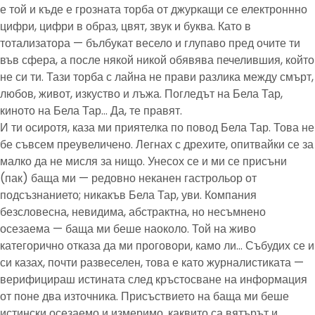
е той и къде е грозната торба от джуркащи се електроннно
цифри, цифри в образ, цвят, звук и буква. Като в
тотализатора — бълбукат весело и глупаво пред очите ти
във сфера, а после някой никой обявява печелившия, който
не си ти. Тази торба с лайна не прави разлика между смърт,
любов, живот, изкуство и лъжа. Погледът на Бела Тар,
киното на Бела Тар… Да, те правят.
И ти осиротя, каза ми приятелка по повод Бела Тар. Това не
бе съвсем преувеличено. Легнах с дрехите, опитвайки се за
малко да не мисля за нищо. Унесох се и ми се присъни
(пак) баща ми — редовно неканен гастрольор от
подсъзнанието; никакъв Бела Тар, уви. Компания
безсловесна, невидима, абстрактна, но несъмнено
осезаема — баща ми беше наоколо. Той на живо
категорично отказа да ми проговори, камо ли… Събудих се и
си казах, почти развеселен, това е като журналистиката —
верифицираш истината след кръстосване на информация
от поне два източника. Присъствието на баща ми беше
истински осезаемо и измеримо, каквито са вятърът и