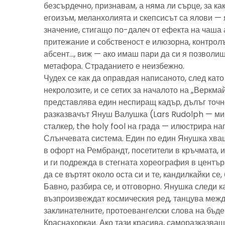
безсърдечно, признавам, а няма ли сърце, за ка
егоизъм, меланхолията и скепсисът са ялови — 
значение, стигащо по-далеч от ефекта на чаша 
притежание и собственост е илюзорна, контролъ
абсент…, виж — ако имаш пари да си я позволиш
метафора. Страданието е неизбежно.
Чудех се как да оправдая написаното, след като 
некролозите, и се сетих за началото на „Веркма
представлява един неспиращ кадър, дълъг точно
разказвачът Януш Валушка (Lars Rudolph — ми
сталкер, the holy fool на града — илюстрира н
Слънчевата система. Един по един Янушка хващ
в офорт на Рембрандт, посетители в кръчмата, 
и ги подрежда в стегната хореография в центъ
да се въртят около оста си и те, кандилкайки се
Бавно, разбира се, и отговорно. Янушка следи к
възпроизвеждат космическия ред, танцува межд
заклинателните, протоевангелски слова на бъд
Краснахоркаи. Ако тази красива, саморазказва