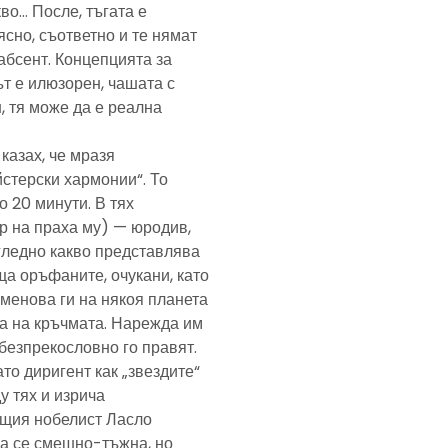
кво… После, тъгата е
ясно, съответно и те нямат
абсент. Концепцията за
т е илюзорен, чашата с
, тя може да е реална
казах, че мразя
йстерски хармонии“. То
 20 минути. В тях
р на праха му) — юродив,
агледно какво представлява
а оръфаните, очукани, като
именова ги на някоя планета
ра на кръчмата. Нарежда им
, безпрекословно го правят.
ато диригент как „звездите“
у тях и изрича
ещия нобелист Ласло
ща се смешно-тъжна, но