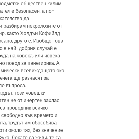
подметки обществен килим
ател е безопасен, а по-
скателства да
и разбирам некролозите от
анр, както Холдън Кофийлд
сано, друго е. Изобщо това
то в най-добрия случай е
уда на човека, или човека
но повод за панегирика. А
осмически всевиждащото око
ечета ще разнасят за
по въпроса.
ардът, този човешки
тен не от инертен захлас
, са проводник всичко
 свободно във времето и
та, трудът им обособява
рти около тях, без значение
Фуко. Докато са живи, те са