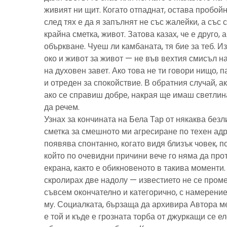
живият ни щит. Когато отпаднат, остава пробойн
след тях е да я запълнят не със жалейки, а със с
крайна сметка, живот. Затова казах, че е друго, 
объркване. Чуеш ли камбаната, тя бие за теб. И
око и живот за живот — не във вехтия смисъл н
на духовен завет. Ако това не ти говори нищо, 
и отреден за спокойствие. В обратния случай, ак
ако се справиш добре, накрая ще имаш светлина
да речем.
Узнах за кончината на Бела Тар от някаква без
сметка за смешното ми агресиране по техен адре
появява спонтанно, когато видя близък човек, 
който по очевидни причини вече го няма да про
екрана, както е обикновеното в такива моменти
скролирах две надолу — известието не се пром
съвсем окончателно и категорично, с намерение
му. Социалката, бързаща да архивира Автора м
е той и къде е грозната торба от джуркащи се 