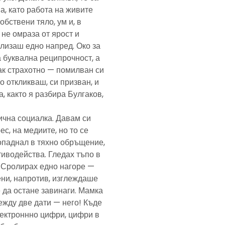
а, като работа на живите
обствени тяло, ум и, в
а не омраза от ярост и
злизаш едно напред. Око за
а буквална реципрочност, а
пак страхотно — помилван си
о откликваш, си призван, и
, както я разбира Булгаков,
лична социалка. Давам си
с, на медиите, но то се
попаднал в тяхно обръщение,
тиводейства. Гледах тъпо в
. Сролирах едно нагоре —
ени, напротив, изглеждаше
 да остане завинаги. Мамка
ежду две дати — него! Къде
електроннно цифри, цифри в