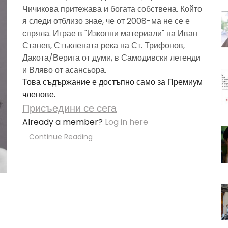
Чичикова притежава и богата собствена. Който
я следи отблизо знае, че от 2008-ма не се е
спряла. Играе в "Изкопни материали" на Иван
Станев, Стъклената река на Ст. Трифонов,
Дакота/Верига от думи, в Самодивски легенди
и Вляво от асансьора.
Това съдържание е достъпно само за Премиум
членове.
Присъедини се сега
Already a member?
Log in here
Continue Reading