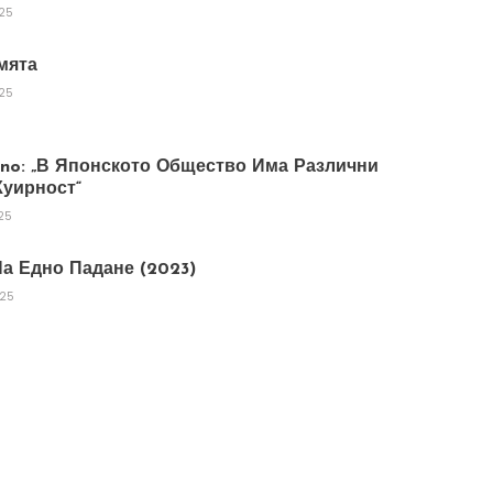
025
мята
025
tano: „В Японското Общество Има Различни
уирност“
25
а Едно Падане (2023)
025