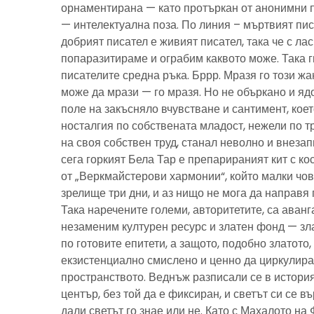
орнаментирана — като протъркан от анонимни 
— интелектуална поза. По линия – мъртвият пис
добрият писател е живият писател, така че с ла
попаразитираме и ограбим каквото може. Така г
писателите средна ръка. Бррр. Мразя го този ж
може да мрази — го мразя. Но не объркано и ядо
поле на закъсняло вчувстване и сантимент, кое
носталгия по собствената младост, нежели по тр
на своя собствен труд, станал неволно и внезап
сега горкият Бела Тар е препарираният кит с к
от „Веркмайстерови хармонии“, който малки чов
зрелище три дни, и аз нищо не мога да направя 
Така наречените големи, авторитетите, са аванг
незаменим културен ресурс и златен фонд — зла
по готовите епитети, а защото, подобно златото
екзистенциално смислено и ценно да циркулира
пространството. Веднъж разписали се в история
център, без той да е фиксиран, и светът си се въ
дали светът го знае или не. Като с Махалото на 