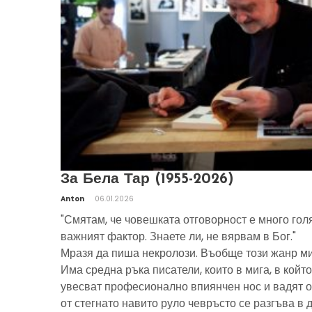
За Бела Тар (1955-2026)
Anton
06.01.2026
"Смятам, че човешката отговорност е много гол
важният фактор. Знаете ли, не вярвам в Бог."
Мразя да пиша некролози. Въобще този жанр ми
Има средна ръка писатели, които в мига, в който
увесват професионално впиянчен нос и вадят о
от стегнато навито руло чевръсто се разгъва в 