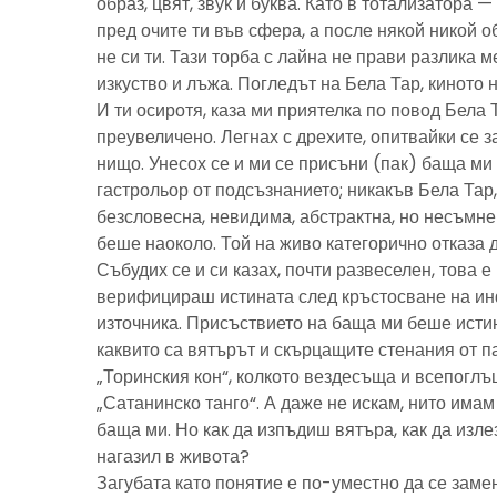
образ, цвят, звук и буква. Като в тотализатора 
пред очите ти във сфера, а после някой никой 
не си ти. Тази торба с лайна не прави разлика м
изкуство и лъжа. Погледът на Бела Тар, киното н
И ти осиротя, каза ми приятелка по повод Бела 
преувеличено. Легнах с дрехите, опитвайки се з
нищо. Унесох се и ми се присъни (пак) баща м
гастрольор от подсъзнанието; никакъв Бела Тар
безсловесна, невидима, абстрактна, но несъмн
беше наоколо. Той на живо категорично отказа 
Събудих се и си казах, почти развеселен, това 
верифицираш истината след кръстосване на ин
източника. Присъствието на баща ми беше исти
каквито са вятърът и скърцащите стенания от п
„Торинския кон“, колкото вездесъща и всепоглъ
„Сатанинско танго“. А даже не искам, нито имам 
баща ми. Но как да изпъдиш вятъра, как да излез
нагазил в живота?
Загубата като понятие е по-уместно да се замен