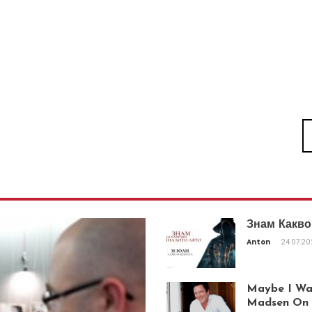
Знам Какво
Anton
24.07.2
Maybe I Was
Madsen On T