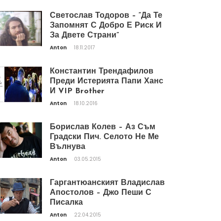
Светослав Тодоров – “Да Те
Запомнят С Добро Е Риск И
За Двете Страни”
Anton
18.11.2017
Константин Трендафилов
Преди Истерията Папи Ханс
И VIP Brother
Anton
18.10.2016
Борислав Колев – Аз Съм
Градски Пич. Селото Не Ме
Вълнува
Anton
03.05.2015
Гаргантюанският Владислав
Апостолов – Джо Пеши С
Писалка
Anton
22.04.2015