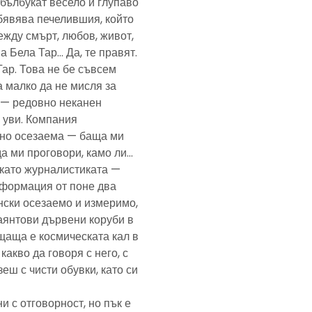
— бълбукат весело и глупаво
обявява печелившия, който
ежду смърт, любов, живот,
а Бела Тар… Да, те правят.
Тар. Това не бе съвсем
а малко да не мисля за
и — редовно неканен
, уви. Компания
ено осезаема — баща ми
да ми проговори, камо ли…
е като журналистиката —
формация от поне два
нски осезаемо и измеримо,
аянтови дървени коруби в
щаща е космическата кал в
какво да говоря с него, с
еш с чисти обувки, като си
и с отговорност, но пък е