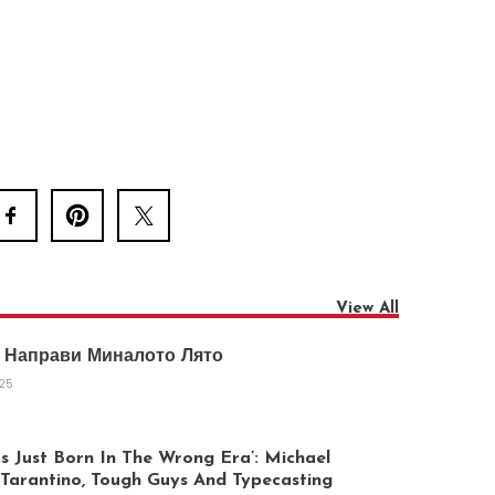
View All
 Направи Миналото Лято
025
 Just Born In The Wrong Era’: Michael
arantino, Tough Guys And Typecasting