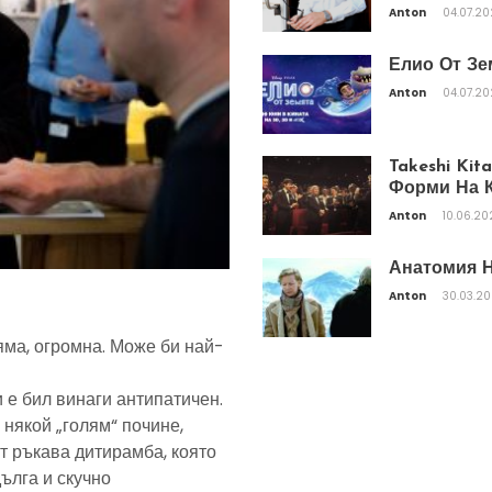
Anton
04.07.2
Елио От Зе
Anton
04.07.2
Takeshi Ki
Форми На К
Anton
10.06.20
Анатомия Н
Anton
30.03.2
яма, огромна. Може би най-
 е бил винаги антипатичен.
 някой „голям“ почине,
т ръкава дитирамба, която
дълга и скучно