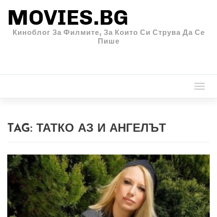
MOVIES.BG
Киноблог За Филмите, За Които Си Струва Да Се
Пише
Togg
navi
TAG:
ТАТКО АЗ И АНГЕЛЪТ