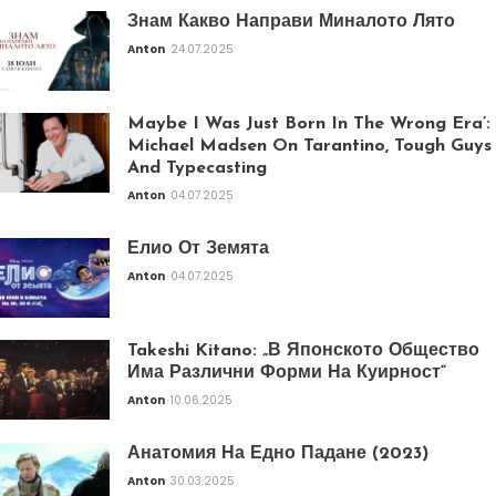
Знам Какво Направи Миналото Лято
Anton
24.07.2025
Maybe I Was Just Born In The Wrong Era’:
Michael Madsen On Tarantino, Tough Guys
And Typecasting
Anton
04.07.2025
Елио От Земята
Anton
04.07.2025
Takeshi Kitano: „В Японското Общество
Има Различни Форми На Куирност“
Anton
10.06.2025
Анатомия На Едно Падане (2023)
Anton
30.03.2025