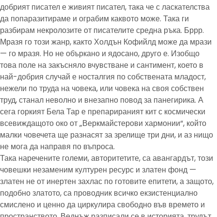
добрият писател е живият писател, така че с ласкателства
да попаразитираме и ограбим каквото може. Така ги
разбирам некролозите от писателите средна ръка. Бррр.
Мразя го този жанр, както Холдън Кофийлд може да мрази
— го мразя. Но не объркано и ядосано, друго е. Изобщо
това поле на закъсняло вчувстване и сантимент, което в
най-добрия случай е носталгия по собствената младост,
нежели по труда на човека, или човека на своя собствен
труд, станал неволно и внезапно повод за панегирика. А
сега горкият Бела Тар е препарираният кит с космически
всевиждащото око от „Веркмайстерови хармонии“, който
малки човечета ще разнасят за зрелище три дни, и аз нищо
не мога да направя по въпроса.
Така наречените големи, авторитетите, са авангардът, този
човешки незаменим културен ресурс и златен фонд —
златен не от инертен захлас по готовите епитети, а защото,
подобно златото, са проводник всичко екзистенциално
смислено и ценно да циркулира свободно във времето и
пространството. Веднъж разписали се в историята, трудът