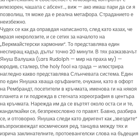
илюзорен, чашата с абсент…, виж — ако имаш пари да си я
позволиш, тя може да е реална метафора. Страданието е
неизбежно.
Чудех се как да оправдая написаното, след като казах, че
мразя некролозите, и се сетих за началото на
„Веркмайстерски хармонии“. То представлява един
неспиращ кадър, дълъг точно 20 минути. В тях разказвачът
Януш Валушка (Lars Rudolph — мир на праха му) —
юродив, сталкер, the holy fool на града — илюстрира
нагледно какво представлява Слънчевата система. Един
по един Янушка хваща оръфаните, очукани, като в офорт
на Рембрандт, посетители в кръчмата, именова ги на някоя
планета и ги подрежда в стегната хореография в центъра
на кръчмата. Нарежда им да се въртят около оста си и те,
кандилкайки се, безпрекословно го правят. Бавно, разбира
се, и отговорно. Янушка следи като диригент как „звездите“
възпроизвеждат космическия ред, танцува между тях и
изрича заклинателните, протоевангелски слова на бъдещия