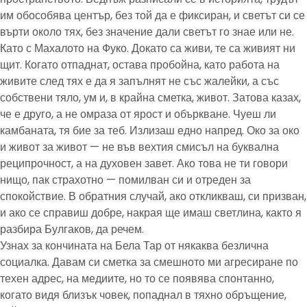
им обособява център, без той да е фиксиран, и светът си се
върти около тях, без значение дали светът го знае или не.
Като с Махалото на Фуко. Докато са живи, те са живият ни
щит. Когато отпаднат, остава пробойна, като работа на
живите след тях е да я запълнят не със жалейки, а със
собствени тяло, ум и, в крайна сметка, живот. Затова казах,
че е друго, а не омраза от ярост и объркване. Чуеш ли
камбаната, тя бие за теб. Излизаш едно напред. Око за око
и живот за живот — не във вехтия смисъл на буквална
реципрочност, а на духовен завет. Ако това не ти говори
нищо, пак страхотно — помилван си и отреден за
спокойствие. В обратния случай, ако откликваш, си призван,
и ако се справиш добре, накрая ще имаш светлина, както я
разбира Булгаков, да речем.
Узнах за кончината на Бела Тар от някаква безлична
социалка. Давам си сметка за смешното ми агресиране по
техен адрес, на медиите, но то се появява спонтанно,
когато видя близък човек, попаднал в тяхно обръщение,