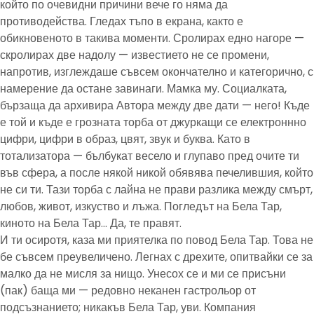
който по очевидни причини вече го няма да
противодейства. Гледах тъпо в екрана, както е
обикновеното в такива моменти. Сролирах едно нагоре —
скролирах две надолу — известието не се промени,
напротив, изглеждаше съвсем окончателно и категорично, с
намерение да остане завинаги. Мамка му. Социалката,
бързаща да архивира Автора между две дати — него! Къде
е той и къде е грозната торба от джуркащи се електроннно
цифри, цифри в образ, цвят, звук и буква. Като в
тотализатора — бълбукат весело и глупаво пред очите ти
във сфера, а после някой никой обявява печелившия, който
не си ти. Тази торба с лайна не прави разлика между смърт,
любов, живот, изкуство и лъжа. Погледът на Бела Тар,
киното на Бела Тар… Да, те правят.
И ти осиротя, каза ми приятелка по повод Бела Тар. Това не
бе съвсем преувеличено. Легнах с дрехите, опитвайки се за
малко да не мисля за нищо. Унесох се и ми се присъни
(пак) баща ми — редовно неканен гастрольор от
подсъзнанието; никакъв Бела Тар, уви. Компания