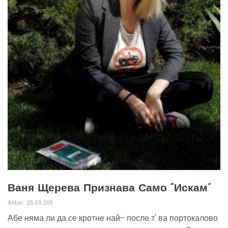
Ваня Щерева Признава Само “искам”
Anton
25.09.2011
Абе няма ли да се кротне най- после т' ва портокалово