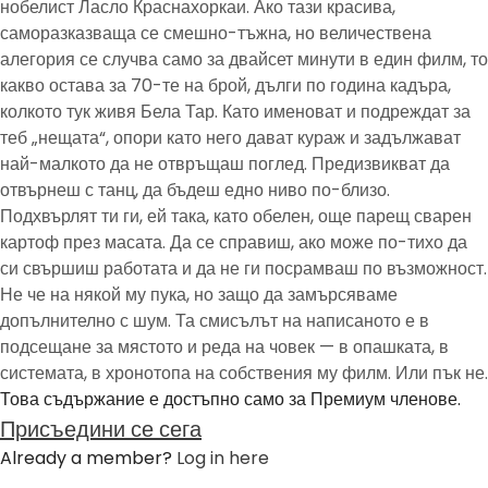
нобелист Ласло Краснахоркаи. Ако тази красива,
саморазказваща се смешно-тъжна, но величествена
алегория се случва само за двайсет минути в един филм, то
какво остава за 70-те на брой, дълги по година кадъра,
колкото тук живя Бела Тар. Като именоват и подреждат за
теб „нещата“, опори като него дават кураж и задължават
най-малкото да не отвръщаш поглед. Предизвикват да
отвърнеш с танц, да бъдеш едно ниво по-близо.
Подхвърлят ти ги, ей така, като обелен, още парещ сварен
картоф през масата. Да се справиш, ако може по-тихо да
си свършиш работата и да не ги посрамваш по възможност.
Не че на някой му пука, но защо да замърсяваме
допълнително с шум. Та смисълът на написаното е в
подсещане за мястото и реда на човек — в опашката, в
системата, в хронотопа на собствения му филм. Или пък не.
Това съдържание е достъпно само за Премиум членове.
Присъедини се сега
Already a member?
Log in here