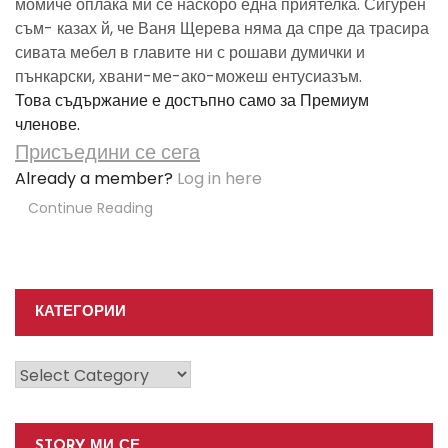
момиче оплака ми се наскоро една приятелка. Сигурен
съм- казах й, че Ваня Щерева няма да спре да трасира
сивата мебел в главите ни с рошави думички и
пънкарски, хвани-ме-ако-можеш ентусиазъм.
Това съдържание е достъпно само за Премиум
членове.
Присъедини се сега
Already a member?
Log in here
Continue Reading
КАТЕГОРИИ
Категории
STORY МИ СЕ