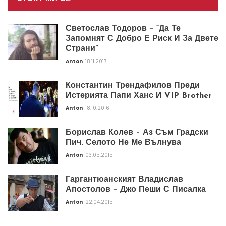
Светослав Тодоров – “Да Те
Запомнят С Добро Е Риск И За Двете
Страни”
Anton
18.11.2017
Константин Трендафилов Преди
Истерията Папи Ханс И VIP Brother
Anton
18.10.2016
Борислав Колев – Аз Съм Градски
Пич. Селото Не Ме Вълнува
Anton
03.05.2015
Гаргантюанският Владислав
Апостолов – Джо Пеши С Писалка
Anton
22.04.2015