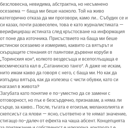
безсловесна, невидима, абстрактна, но несъмнено
осезаема — баща ми беше наоколо. Той на живо
категорично отказа да ми проговори, камо ли… Събудих се и
си казах, почти развеселен, това е като журналистиката —
верифицираш истината след кръстосване на информация
от поне два източника. Присъствието на баща ми беше
истински осезаемо и измеримо, каквито са вятърът и
скърцащите стенания от паянтови дървени коруби в
„Торинския кон“, колкото вездесъща и всепоглъщаща е
космическата кал в „Сатанинско танго“. А даже не искам,
нито имам какво да говоря с него, с баща ми. Но как да
изпъдиш вятъра, как да излезеш с чисти обувки, като си
нагазил в живота?
Загубата като понятие е по-уместно да се замени с
отговорност, но пък е безсърдечно, признавам, а няма ли
сърце, за какво… После, тъгата е егоизъм, меланхолията и
скепсисът са ялови — ясно, съответно и те нямат значение,
стигащо по-далеч от ефекта на чаша абсент. Концепцията
за притежание и собственост е илюзорна, контролът е