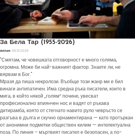
За Бела Тар (1955-2026)
Anton
06.01.2026
"Смятам, че човешката отговорност е много голяма,
огромна. Може би най-важният фактор. Знаете ли, не
вярвам в Бог."
Мразя да пиша некролози. Въобще този жанр ми е бил
винаги антипатичен. Има средна ръка писатели, които в
мига, в който някой „голям“ почине, увесват
професионално впиянчен нос и вадят от ръкава
дитирамба, която от стегнато навито руло чевръсто се
разгъва в дълга и скучно орнаментирана — като протъркан
от анонимни подметки обществен килим — интелектуална
поза. По линия – мъртвият писател е безопасен, а по-