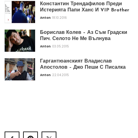
Константин Трендафилов Преди
Истерията Папи Ханс И VIP Brother
Anton
18.10.2016
Борислав Колев – Аз Съм Градски
Пич. Селото Не Ме Вълнува
Anton
03.05.2015
Гаргантюанският Владислав
Апостолов – Джо Пеши С Писалка
Anton
22.04.2015