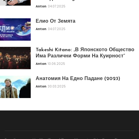
Anton
04.07.2025
Елио От Земята
Anton
04.07.2025
Takeshi Kitano: „В Японското Общество
Има Различни Форми На Куирност“
Anton
10.06.2025
Анатомия На Едно Падане (2023)
Anton
30.03.2025