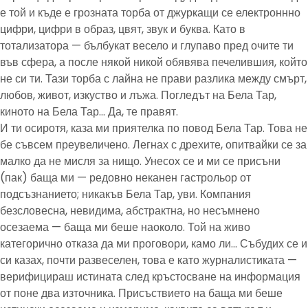
е той и къде е грозната торба от джуркащи се електроннно
цифри, цифри в образ, цвят, звук и буква. Като в
тотализатора — бълбукат весело и глупаво пред очите ти
във сфера, а после някой никой обявява печелившия, който
не си ти. Тази торба с лайна не прави разлика между смърт,
любов, живот, изкуство и лъжа. Погледът на Бела Тар,
киното на Бела Тар… Да, те правят.
И ти осиротя, каза ми приятелка по повод Бела Тар. Това не
бе съвсем преувеличено. Легнах с дрехите, опитвайки се за
малко да не мисля за нищо. Унесох се и ми се присъни
(пак) баща ми — редовно неканен гастрольор от
подсъзнанието; никакъв Бела Тар, уви. Компания
безсловесна, невидима, абстрактна, но несъмнено
осезаема — баща ми беше наоколо. Той на живо
категорично отказа да ми проговори, камо ли… Събудих се и
си казах, почти развеселен, това е като журналистиката —
верифицираш истината след кръстосване на информация
от поне два източника. Присъствието на баща ми беше