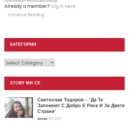
Already a member?
Log in here
Continue Reading
КАТЕГОРИИ
Категории
STORY МИ СЕ
Светослав Тодоров – “Да Те
Запомнят С Добро Е Риск И За Двете
Страни”
Anton
18.11.2017