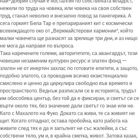
най-добрия случай е носталгия по собствената младост,
нежели по труда на човека, или човека на своя собствен
труд, станал неволно и внезапно повод за панегирика. А
сега горкият Бела Тар е препарираният кит с космически
всевиждащото око от „Веркмайстерови хармонии“, който
малки човечета ще разнасят за зрелище три дни, и аз нищо
не мога да направя по въпроса.
Така наречените големи, авторитетите, са авангардът, този
човешки незаменим културен ресурс и златен фонд —
златен не от инертен захлас по готовите епитети, а защото,
подобно златото, са проводник всичко екзистенциално
смислено и ценно да циркулира свободно във времето и
пространството. Веднъж разписали се в историята, трудът
им обособява център, без той да е фиксиран, и светът си се
върти около тях, без значение дали светът го знае или не.
Като с Махалото на Фуко. Докато са живи, те са живият ни
щит. Когато отпаднат, остава пробойна, като работа на
живите след тях е да я запълнят не със жалейки, а със
собствени тяло, ум и, в крайна сметка, живот. Затова казах,