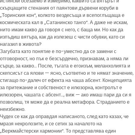
истински осезаемо и измеримо, каквито са вятърът и
скърцащите стенания от паянтови дървени коруби в
„Торинския кон“, колкото вездесъща и всепоглъщаща е
космическата кал в „Сатанинско танго“. А даже не искам,
нито имам какво да говоря с него, с баща ми. Но как да
изпъдиш вятъра, как да излезеш с чисти обувки, като си
нагазил в живота?
Загубата като понятие е по-уместно да се замени с
отговорност, но пък е безсърдечно, признавам, а няма ли
сърце, за какво… После, тъгата е егоизъм, меланхолията и
скепсисът са ялови — ясно, съответно и те нямат значение,
стигащо по-далеч от ефекта на чаша абсент. Концепцията
за притежание и собственост е илюзорна, контролът е
илюзорен, чашата с абсент…, виж — ако имаш пари да си я
позволиш, тя може да е реална метафора. Страданието е
неизбежно.
Чудех се как да оправдая написаното, след като казах, че
мразя некролозите, и се сетих за началото на
„Веркмайстерски хармонии“. То представлява един