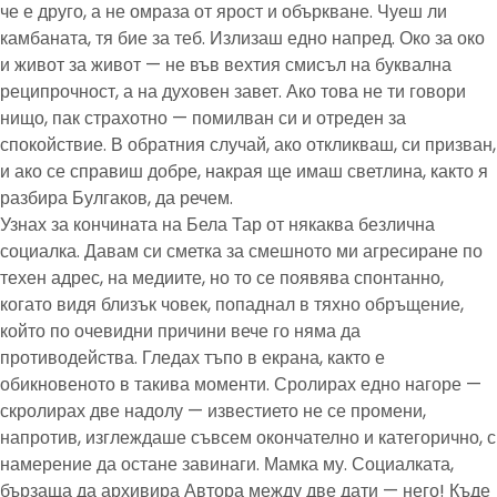
че е друго, а не омраза от ярост и объркване. Чуеш ли
камбаната, тя бие за теб. Излизаш едно напред. Око за око
и живот за живот — не във вехтия смисъл на буквална
реципрочност, а на духовен завет. Ако това не ти говори
нищо, пак страхотно — помилван си и отреден за
спокойствие. В обратния случай, ако откликваш, си призван,
и ако се справиш добре, накрая ще имаш светлина, както я
разбира Булгаков, да речем.
Узнах за кончината на Бела Тар от някаква безлична
социалка. Давам си сметка за смешното ми агресиране по
техен адрес, на медиите, но то се появява спонтанно,
когато видя близък човек, попаднал в тяхно обръщение,
който по очевидни причини вече го няма да
противодейства. Гледах тъпо в екрана, както е
обикновеното в такива моменти. Сролирах едно нагоре —
скролирах две надолу — известието не се промени,
напротив, изглеждаше съвсем окончателно и категорично, с
намерение да остане завинаги. Мамка му. Социалката,
бързаща да архивира Автора между две дати — него! Къде