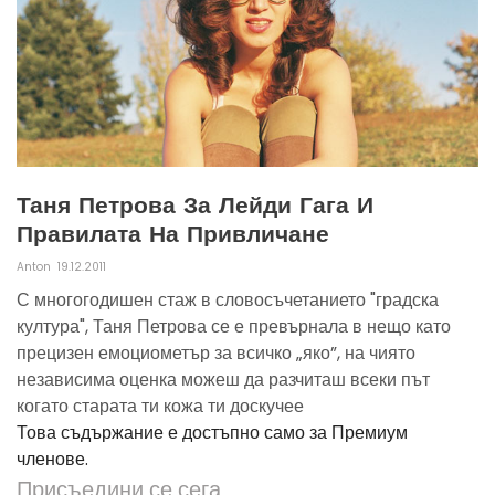
Таня Петрова За Лейди Гага И
Правилата На Привличане
Anton
19.12.2011
С многогодишен стаж в словосъчетанието "градска
култура", Таня Петрова се е превърнала в нещо като
прецизен емоциометър за всичко „яко”, на чиято
независима оценка можеш да разчиташ всеки път
когато старата ти кожа ти доскучее
Това съдържание е достъпно само за Премиум
членове.
Присъедини се сега