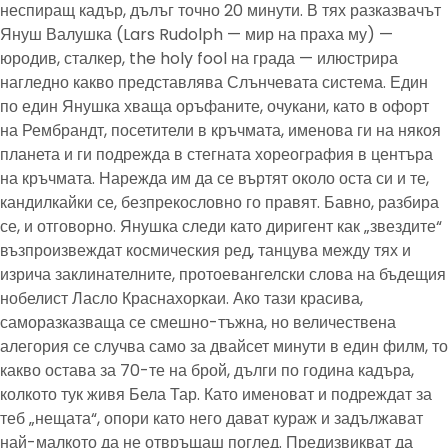
неспиращ кадър, дълъг точно 20 минути. В тях разказвачът
Януш Валушка (Lars Rudolph — мир на праха му) —
юродив, сталкер, the holy fool на града — илюстрира
нагледно какво представлява Слънчевата система. Един
по един Янушка хваща оръфаните, очукани, като в офорт
на Рембрандт, посетители в кръчмата, именова ги на някоя
планета и ги подрежда в стегната хореография в центъра
на кръчмата. Нарежда им да се въртят около оста си и те,
кандилкайки се, безпрекословно го правят. Бавно, разбира
се, и отговорно. Янушка следи като диригент как „звездите“
възпроизвеждат космическия ред, танцува между тях и
изрича заклинателните, протоевангелски слова на бъдещия
нобелист Ласло Краснахоркаи. Ако тази красива,
саморазказваща се смешно-тъжна, но величествена
алегория се случва само за двайсет минути в един филм, то
какво остава за 70-те на брой, дълги по година кадъра,
колкото тук живя Бела Тар. Като именоват и подреждат за
теб „нещата“, опори като него дават кураж и задължават
най-малкото да не отвръщаш поглед. Предизвикват да