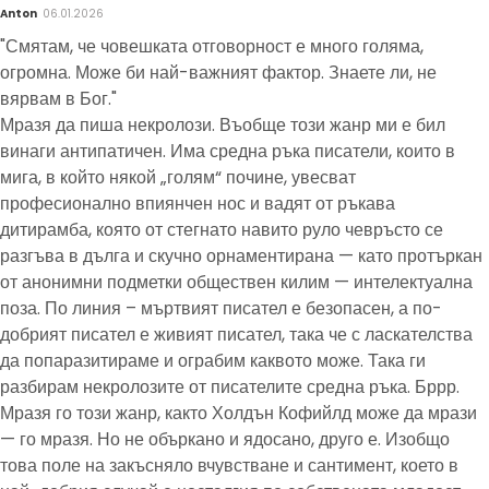
Anton
06.01.2026
"Смятам, че човешката отговорност е много голяма,
огромна. Може би най-важният фактор. Знаете ли, не
вярвам в Бог."
Мразя да пиша некролози. Въобще този жанр ми е бил
винаги антипатичен. Има средна ръка писатели, които в
мига, в който някой „голям“ почине, увесват
професионално впиянчен нос и вадят от ръкава
дитирамба, която от стегнато навито руло чевръсто се
разгъва в дълга и скучно орнаментирана — като протъркан
от анонимни подметки обществен килим — интелектуална
поза. По линия – мъртвият писател е безопасен, а по-
добрият писател е живият писател, така че с ласкателства
да попаразитираме и ограбим каквото може. Така ги
разбирам некролозите от писателите средна ръка. Бррр.
Мразя го този жанр, както Холдън Кофийлд може да мрази
— го мразя. Но не объркано и ядосано, друго е. Изобщо
това поле на закъсняло вчувстване и сантимент, което в