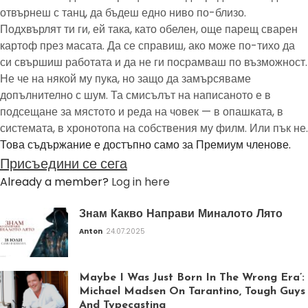
отвърнеш с танц, да бъдеш едно ниво по-близо.
Подхвърлят ти ги, ей така, като обелен, още парещ сварен
картоф през масата. Да се справиш, ако може по-тихо да
си свършиш работата и да не ги посрамваш по възможност.
Не че на някой му пука, но защо да замърсяваме
допълнително с шум. Та смисълът на написаното е в
подсещане за мястото и реда на човек — в опашката, в
системата, в хронотопа на собствения му филм. Или пък не.
Това съдържание е достъпно само за Премиум членове.
Присъедини се сега
Already a member?
Log in here
Знам Какво Направи Миналото Лято
Anton
24.07.2025
Maybe I Was Just Born In The Wrong Era’:
Michael Madsen On Tarantino, Tough Guys
And Typecasting