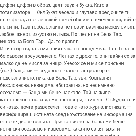
цифри, цифри в образ, цвят, звук и буква. Като в
тотализатора — бълбукат весело и глупаво пред очите ти
във сфера, а после някой никой обявява печелившия, който
не си ти. Тази торба с лайна не прави разлика между смърт,
любов, живот, изкуство и лъжа. Погледът на Бела Тар,
киното на Бела Тар… Да, те правят.
И ти осиротя, каза ми приятелка по повод Бела Тар. Това не
бе съвсем преувеличено. Легнах с дрехите, опитвайки се за
малко да не мисля за нищо. Унесох се и ми се присъни
(пак) баща ми — редовно неканен гастрольор от
подсъзнанието; никакъв Бела Тар, уви. Компания
безсловесна, невидима, абстрактна, но несъмнено
осезаема — баща ми беше наоколо. Той на живо
категорично отказа да ми проговори, камо ли… Събудих се и
си казах, почти развеселен, това е като журналистиката —
верифицираш истината след кръстосване на информация
от поне два източника. Присъствието на баща ми беше
истински осезаемо и измеримо, каквито са вятърът и