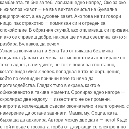
камбаната, тя бие за теб. Излизаш едно напред. Око за око
и живот за живот — не във вехтия смисъл на буквална
реципрочност, а на духовен завет. Ако това не ти говори
нищо, пак страхотно — помилван си и отреден за
спокойствие. В обратния случай, ако откликваш, си призван,
и ако се справиш добре, накрая ще имаш светлина, както я
разбира Булгаков, да речем.
Узнах за кончината на Бела Тар от някаква безлична
социалка. Давам си сметка за смешното ми агресиране по
техен адрес, на медиите, но то се появява спонтанно,
когато видя близък човек, попаднал в тяхно обръщение,
който по очевидни причини вече го няма да
противодейства. Гледах тъпо в екрана, както е
обикновеното в такива моменти. Сролирах едно нагоре —
скролирах две надолу — известието не се промени,
напротив, изглеждаше съвсем окончателно и категорично, с
намерение да остане завинаги. Мамка му. Социалката,
бързаща да архивира Автора между две дати — него! Къде
е той и къде е грозната торба от джуркащи се електроннно