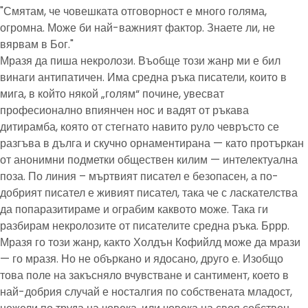
"Смятам, че човешката отговорност е много голяма,
огромна. Може би най-важният фактор. Знаете ли, не
вярвам в Бог."
Мразя да пиша некролози. Въобще този жанр ми е бил
винаги антипатичен. Има средна ръка писатели, които в
мига, в който някой „голям“ почине, увесват
професионално впиянчен нос и вадят от ръкава
дитирамба, която от стегнато навито руло чевръсто се
разгъва в дълга и скучно орнаментирана — като протъркан
от анонимни подметки обществен килим — интелектуална
поза. По линия – мъртвият писател е безопасен, а по-
добрият писател е живият писател, така че с ласкателства
да попаразитираме и ограбим каквото може. Така ги
разбирам некролозите от писателите средна ръка. Бррр.
Мразя го този жанр, както Холдън Кофийлд може да мрази
— го мразя. Но не объркано и ядосано, друго е. Изобщо
това поле на закъсняло вчувстване и сантимент, което в
най-добрия случай е носталгия по собствената младост,