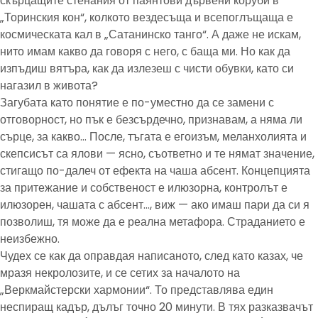
скърцащите стенания от паянтови дървени коруби в
„Торинския кон“, колкото вездесъща и всепоглъщаща е
космическата кал в „Сатанинско танго“. А даже не искам,
нито имам какво да говоря с него, с баща ми. Но как да
изпъдиш вятъра, как да излезеш с чисти обувки, като си
нагазил в живота?
Загубата като понятие е по-уместно да се замени с
отговорност, но пък е безсърдечно, признавам, а няма ли
сърце, за какво… После, тъгата е егоизъм, меланхолията и
скепсисът са ялови — ясно, съответно и те нямат значение,
стигащо по-далеч от ефекта на чаша абсент. Концепцията
за притежание и собственост е илюзорна, контролът е
илюзорен, чашата с абсент…, виж — ако имаш пари да си я
позволиш, тя може да е реална метафора. Страданието е
неизбежно.
Чудех се как да оправдая написаното, след като казах, че
мразя некролозите, и се сетих за началото на
„Веркмайстерски хармонии“. То представлява един
неспиращ кадър, дълъг точно 20 минути. В тях разказвачът