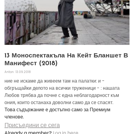
13 Моноспектакъла На Кейт Бланшет В
Манифест (2018)
Anton
13.09.2018
ние не искаме да живеем там на палатки: и -
обгръщайки делото на всички труженици - : нашата
Любов трябва да почне с една неблагодарност към
ония, които останаха доволни само да се спасят.
Това съдържание е достъпно само за Премиум
членове.
Присъедини се сега
Already a member?
Log in here