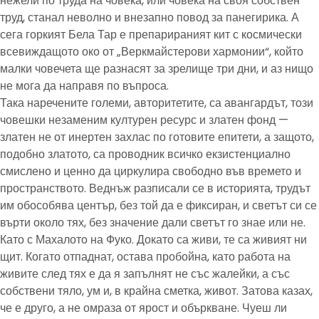
нежели по труда на човека, или човека на своя собствен
труд, станал неволно и внезапно повод за панегирика. А
сега горкият Бела Тар е препарираният кит с космически
всевиждащото око от „Веркмайстерови хармонии“, който
малки човечета ще разнасят за зрелище три дни, и аз нищо
не мога да направя по въпроса.
Така наречените големи, авторитетите, са авангардът, този
човешки незаменим културен ресурс и златен фонд —
златен не от инертен захлас по готовите епитети, а защото,
подобно златото, са проводник всичко екзистенциално
смислено и ценно да циркулира свободно във времето и
пространството. Веднъж разписали се в историята, трудът
им обособява център, без той да е фиксиран, и светът си се
върти около тях, без значение дали светът го знае или не.
Като с Махалото на Фуко. Докато са живи, те са живият ни
щит. Когато отпаднат, остава пробойна, като работа на
живите след тях е да я запълнят не със жалейки, а със
собствени тяло, ум и, в крайна сметка, живот. Затова казах,
че е друго, а не омраза от ярост и объркване. Чуеш ли