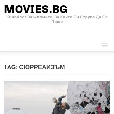
MOVIES.BG
Киноблог За Филмите, За Които Си Струва Да Се
Пише
Togg
navi
TAG:
СЮРРЕАИЗЪМ