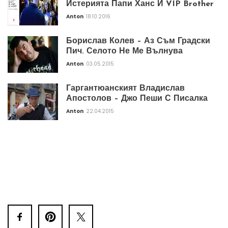
Истерията Папи Ханс И VIP Brother
Anton
18.10.2016
Борислав Колев – Аз Съм Градски
Пич. Селото Не Ме Вълнува
Anton
03.05.2015
Гаргантюанският Владислав
Апостолов – Джо Пеши С Писалка
Anton
22.04.2015