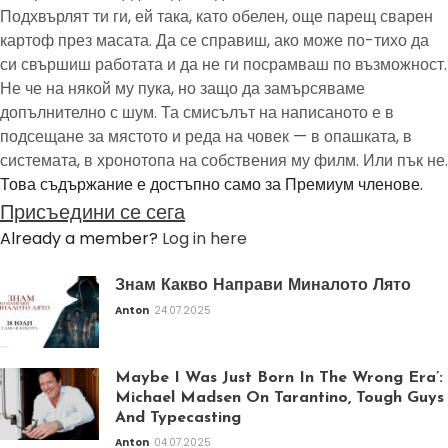
Подхвърлят ти ги, ей така, като обелен, още парещ сварен
картоф през масата. Да се справиш, ако може по-тихо да
си свършиш работата и да не ги посрамваш по възможност.
Не че на някой му пука, но защо да замърсяваме
допълнително с шум. Та смисълът на написаното е в
подсещане за мястото и реда на човек — в опашката, в
системата, в хронотопа на собствения му филм. Или пък не.
Това съдържание е достъпно само за Премиум членове.
Присъедини се сега
Already a member?
Log in here
Знам Какво Направи Миналото Лято
Anton
24.07.2025
Maybe I Was Just Born In The Wrong Era’:
Michael Madsen On Tarantino, Tough Guys
And Typecasting
Anton
04.07.2025