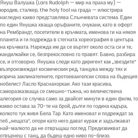
Януш Валушка (Lars Rudolph — мир на праха му) —
юродив, сталкер, the holy fool на града — илюстрира
нагледно какво представлява Слънчевата система. Един
по един Янушка хваща оръфаните, очукани, като в офорт
на Рембрандт, посетители в кръчмата, именова ги на някоя
планета и ги подрежда в стегната хореография в центъра
на кръчмата. Нарежда им да се въртят около оста си и те,
кандилкайки се, безпрекословно го правят. Бавно, разбира
се, и отговорно. Янушка следи като диригент как „звездите“
възпроизвеждат космическия ред, танцува между тях и
изрича заклинателните, протоевангелски слова на бъдещия
нобелист Ласло Краснахоркаи. Ако тази красива,
саморазказваща се смешно-тъжна, но величествена
алегория се случва само за двайсет минути в един филм, то
какво остава за 70-те на брой, дълги по година кадъра,
колкото тук живя Бела Тар. Като именоват и подреждат за
теб „нещата“, опори като него дават кураж и задължават
най-малкото да не отвръщаш поглед. Предизвикват да
отвърнеш с танц, да бъдеш едно ниво по-близо.