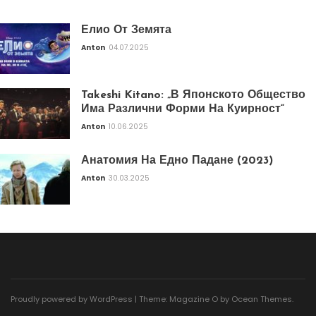
Елио От Земята
Anton
04.07.2025
Takeshi Kitano: „В Японското Общество
Има Различни Форми На Куирност“
Anton
10.06.2025
Анатомия На Едно Падане (2023)
Anton
30.03.2025
Proudly powered by WordPress
|
Theme: Magazine O by
Ocean Themes
.