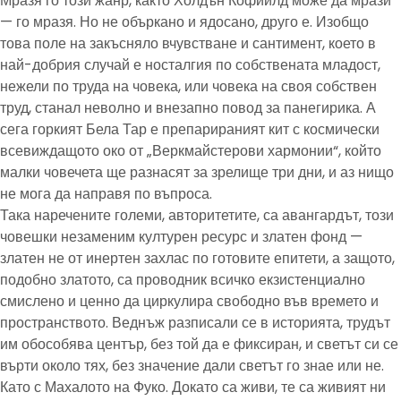
Мразя го този жанр, както Холдън Кофийлд може да мрази
— го мразя. Но не объркано и ядосано, друго е. Изобщо
това поле на закъсняло вчувстване и сантимент, което в
най-добрия случай е носталгия по собствената младост,
нежели по труда на човека, или човека на своя собствен
труд, станал неволно и внезапно повод за панегирика. А
сега горкият Бела Тар е препарираният кит с космически
всевиждащото око от „Веркмайстерови хармонии“, който
малки човечета ще разнасят за зрелище три дни, и аз нищо
не мога да направя по въпроса.
Така наречените големи, авторитетите, са авангардът, този
човешки незаменим културен ресурс и златен фонд —
златен не от инертен захлас по готовите епитети, а защото,
подобно златото, са проводник всичко екзистенциално
смислено и ценно да циркулира свободно във времето и
пространството. Веднъж разписали се в историята, трудът
им обособява център, без той да е фиксиран, и светът си се
върти около тях, без значение дали светът го знае или не.
Като с Махалото на Фуко. Докато са живи, те са живият ни