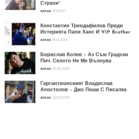
Страни”
Anton
18.11.2017
Константин Трендафилов Преди
Истерията Папи Ханс И VIP Brother
Anton
18.10.2016
Борислав Колев – Аз Съм Градски
Пич. Селото Не Ме Вълнува
Anton
03.05.2015
Гаргантюанският Владислав
Апостолов – Джо Пеши С Писалка
Anton
22.04.2015