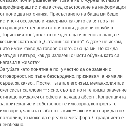
си казах, почти развеселен, това е като журналистиката —
верифицираш истината след кръстосване на информация
от поне два източника. Присъствието на баща ми беше
истински осезаемо и измеримо, каквито са вятърът и
скърцащите стенания от паянтови дървени коруби в
„Торинския кон“, колкото вездесъща и всепоглъщаща е
космическата кал в „Сатанинско танго“. А даже не искам,
нито имам какво да говоря с него, с баща ми. Но как да
изпъдиш вятъра, как да излезеш с чисти обувки, като си
нагазил в живота?
Загубата като понятие е по-уместно да се замени с
отговорност, но пък е безсърдечно, признавам, а няма ли
сърце, за какво… После, тъгата е егоизъм, меланхолията и
скепсисът са ялови — ясно, съответно и те нямат значение,
стигащо по-далеч от ефекта на чаша абсент. Концепцията
за притежание и собственост е илюзорна, контролът е
илюзорен, чашата с абсент…, виж — ако имаш пари да си я
позволиш, тя може да е реална метафора. Страданието е
неизбежно.