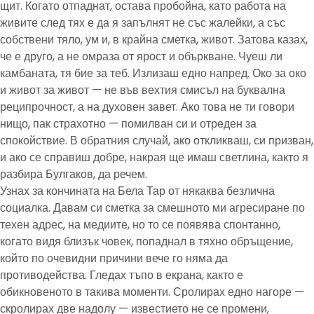
щит. Когато отпаднат, остава пробойна, като работа на
живите след тях е да я запълнят не със жалейки, а със
собствени тяло, ум и, в крайна сметка, живот. Затова казах,
че е друго, а не омраза от ярост и объркване. Чуеш ли
камбаната, тя бие за теб. Излизаш едно напред. Око за око
и живот за живот — не във вехтия смисъл на буквална
реципрочност, а на духовен завет. Ако това не ти говори
нищо, пак страхотно — помилван си и отреден за
спокойствие. В обратния случай, ако откликваш, си призван,
и ако се справиш добре, накрая ще имаш светлина, както я
разбира Булгаков, да речем.
Узнах за кончината на Бела Тар от някаква безлична
социалка. Давам си сметка за смешното ми агресиране по
техен адрес, на медиите, но то се появява спонтанно,
когато видя близък човек, попаднал в тяхно обръщение,
който по очевидни причини вече го няма да
противодейства. Гледах тъпо в екрана, както е
обикновеното в такива моменти. Сролирах едно нагоре —
скролирах две надолу — известието не се промени,