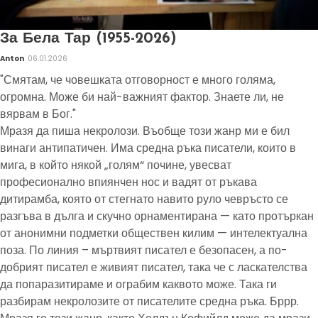
За Бела Тар (1955-2026)
Anton
06.01.2026
"Смятам, че човешката отговорност е много голяма,
огромна. Може би най-важният фактор. Знаете ли, не
вярвам в Бог."
Мразя да пиша некролози. Въобще този жанр ми е бил
винаги антипатичен. Има средна ръка писатели, които в
мига, в който някой „голям“ почине, увесват
професионално впиянчен нос и вадят от ръкава
дитирамба, която от стегнато навито руло чевръсто се
разгъва в дълга и скучно орнаментирана — като протъркан
от анонимни подметки обществен килим — интелектуална
поза. По линия – мъртвият писател е безопасен, а по-
добрият писател е живият писател, така че с ласкателства
да попаразитираме и ограбим каквото може. Така ги
разбирам некролозите от писателите средна ръка. Бррр.