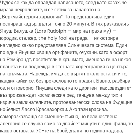
Чудех се как да оправдая написаното, след като казах, че
мразя некролозите, и се сетих за началото на
„Веркмайстерски хармонии“. То представлява един
неспиращ кадър, дълъг точно 20 минути. В тях разказвачът
Януш Валушка (Lars Rudolph — мир на праха му) —
юродив, сталкер, the holy fool на града — илюстрира
нагледно какво представлява Слънчевата система. Един
по един Янушка хваща оръфаните, очукани, като в офорт
на Рембрандт, посетители в кръчмата, именова ги на някоя
планета и ги подрежда в стегната хореография в центъра
на кръчмата. Нарежда им да се въртят около оста си и те,
кандилкайки се, безпрекословно го правят. Бавно, разбира
се, и отговорно. Янушка следи като диригент как „звездите“
възпроизвеждат космическия ред, танцува между тях и
изрича заклинателните, протоевангелски слова на бъдещия
нобелист Ласло Краснахоркаи. Ако тази красива,
саморазказваща се смешно-тъжна, но величествена
алегория се случва само за двайсет минути в един филм, то
какво остава за 70-те на брой, дълги по година кадъра,