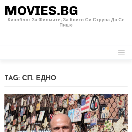
MOVIES.BG
Киноблог За Филмите, За Които Си Струва Да Се
Пише
Togg
navi
TAG:
СП. ЕДНО