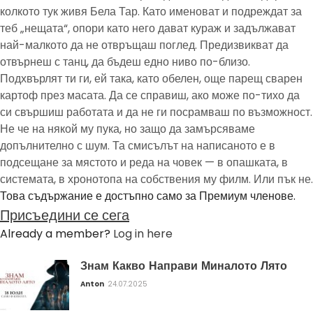
колкото тук живя Бела Тар. Като именоват и подреждат за
теб „нещата“, опори като него дават кураж и задължават
най-малкото да не отвръщаш поглед. Предизвикват да
отвърнеш с танц, да бъдеш едно ниво по-близо.
Подхвърлят ти ги, ей така, като обелен, още парещ сварен
картоф през масата. Да се справиш, ако може по-тихо да
си свършиш работата и да не ги посрамваш по възможност.
Не че на някой му пука, но защо да замърсяваме
допълнително с шум. Та смисълът на написаното е в
подсещане за мястото и реда на човек — в опашката, в
системата, в хронотопа на собствения му филм. Или пък не.
Това съдържание е достъпно само за Премиум членове.
Присъедини се сега
Already a member?
Log in here
Знам Какво Направи Миналото Лято
Anton
24.07.2025