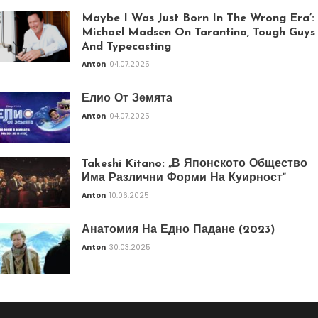
Maybe I Was Just Born In The Wrong Era’:
Michael Madsen On Tarantino, Tough Guys
And Typecasting
Anton
04.07.2025
Елио От Земята
Anton
04.07.2025
Takeshi Kitano: „В Японското Общество
Има Различни Форми На Куирност“
Anton
10.06.2025
Анатомия На Едно Падане (2023)
Anton
30.03.2025