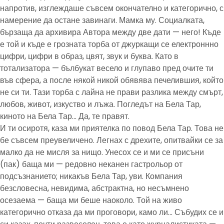
напротив, изглеждаше съвсем окончателно и категорично, с
намерение да остане завинаги. Мамка му. Социалката,
бързаща да архивира Автора между две дати — него! Къде
е той и къде е грозната торба от джуркащи се електроннно
цифри, цифри в образ, цвят, звук и буква. Като в
тотализатора — бълбукат весело и глупаво пред очите ти
във сфера, а после някой никой обявява печелившия, който
не си ти. Тази торба с лайна не прави разлика между смърт,
любов, живот, изкуство и лъжа. Погледът на Бела Тар,
киното на Бела Тар… Да, те правят.
И ти осиротя, каза ми приятелка по повод Бела Тар. Това не
бе съвсем преувеличено. Легнах с дрехите, опитвайки се за
малко да не мисля за нищо. Унесох се и ми се присъни
(пак) баща ми — редовно неканен гастрольор от
подсъзнанието; никакъв Бела Тар, уви. Компания
безсловесна, невидима, абстрактна, но несъмнено
осезаема — баща ми беше наоколо. Той на живо
категорично отказа да ми проговори, камо ли… Събудих се и