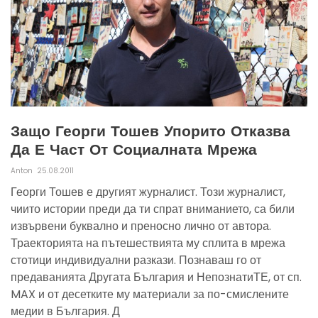
Защо Георги Тошев Упорито Отказва
Да Е Част От Социалната Мрежа
Anton
25.08.2011
Георги Тошев е другият журналист. Този журналист,
чиито истории преди да ти спрат вниманието, са били
извървени буквално и преносно лично от автора.
Траекторията на пътешествията му сплита в мрежа
стотици индивидуални разкази. Познаваш го от
предаванията Другата България и НепознатиТЕ, от сп.
MAX и от десетките му материали за по-смислените
медии в България. Д