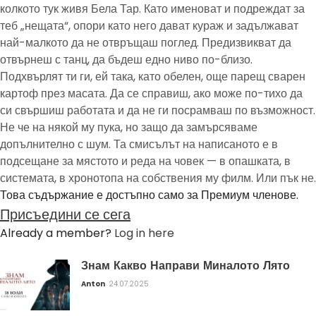
колкото тук живя Бела Тар. Като именоват и подреждат за
теб „нещата“, опори като него дават кураж и задължават
най-малкото да не отвръщаш поглед. Предизвикват да
отвърнеш с танц, да бъдеш едно ниво по-близо.
Подхвърлят ти ги, ей така, като обелен, още парещ сварен
картоф през масата. Да се справиш, ако може по-тихо да
си свършиш работата и да не ги посрамваш по възможност.
Не че на някой му пука, но защо да замърсяваме
допълнително с шум. Та смисълът на написаното е в
подсещане за мястото и реда на човек — в опашката, в
системата, в хронотопа на собствения му филм. Или пък не.
Това съдържание е достъпно само за Премиум членове.
Присъедини се сега
Already a member?
Log in here
Знам Какво Направи Миналото Лято
Anton
24.07.2025