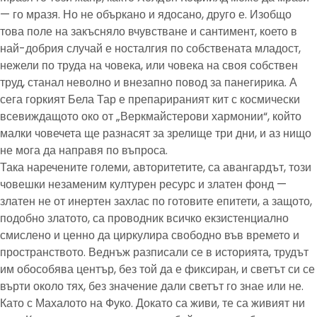
— го мразя. Но не объркано и ядосано, друго е. Изобщо
това поле на закъсняло вчувстване и сантимент, което в
най-добрия случай е носталгия по собствената младост,
нежели по труда на човека, или човека на своя собствен
труд, станал неволно и внезапно повод за панегирика. А
сега горкият Бела Тар е препарираният кит с космически
всевиждащото око от „Веркмайстерови хармонии“, който
малки човечета ще разнасят за зрелище три дни, и аз нищо
не мога да направя по въпроса.
Така наречените големи, авторитетите, са авангардът, този
човешки незаменим културен ресурс и златен фонд —
златен не от инертен захлас по готовите епитети, а защото,
подобно златото, са проводник всичко екзистенциално
смислено и ценно да циркулира свободно във времето и
пространството. Веднъж разписали се в историята, трудът
им обособява център, без той да е фиксиран, и светът си се
върти около тях, без значение дали светът го знае или не.
Като с Махалото на Фуко. Докато са живи, те са живият ни