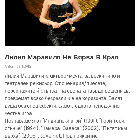
Лилия Маравиля Не Вярва В Края
Anton
09.11.2012
Лилия Маравиля e aктъор-мечта, за всеки кино и
театрален режисьор. От сценария/пиесата,
персонажите й стъпват на сцената твърдо решени да
превземат всяко безразличие на хоризонта. Вадят
душа без спец ефекти, само с едната неподкупно
честна игра.
Познаваме я от "Индиански игри" (1991), "Гори, гори,
огънче" (1994), "Камера-Завеса" (2002), "Пътят към
върха" (2006), Love.net, Под прикритие.