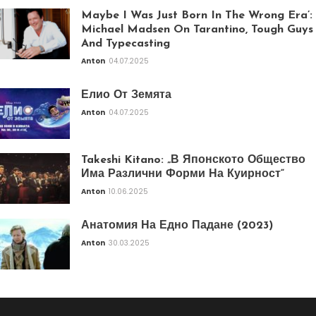
Maybe I Was Just Born In The Wrong Era’:
Michael Madsen On Tarantino, Tough Guys
And Typecasting
Anton
04.07.2025
Елио От Земята
Anton
04.07.2025
Takeshi Kitano: „В Японското Общество
Има Различни Форми На Куирност“
Anton
10.06.2025
Анатомия На Едно Падане (2023)
Anton
30.03.2025