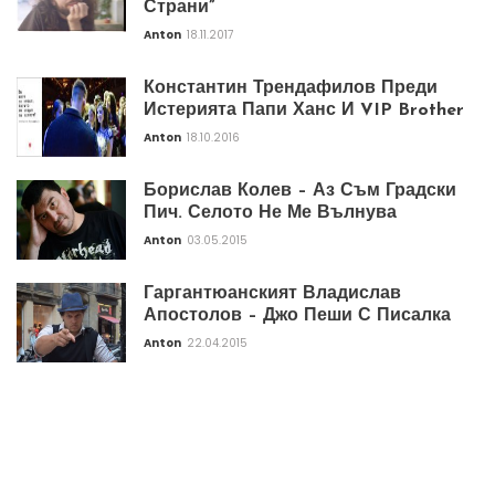
Страни”
Anton
18.11.2017
Константин Трендафилов Преди
Истерията Папи Ханс И VIP Brother
Anton
18.10.2016
Борислав Колев – Аз Съм Градски
Пич. Селото Не Ме Вълнува
Anton
03.05.2015
Гаргантюанският Владислав
Апостолов – Джо Пеши С Писалка
Anton
22.04.2015