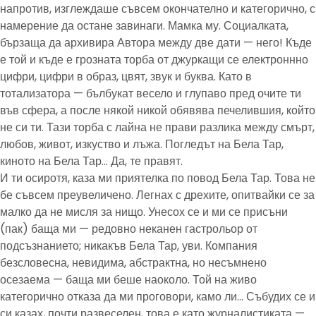
напротив, изглеждаше съвсем окончателно и категорично, с
намерение да остане завинаги. Мамка му. Социалката,
бързаща да архивира Автора между две дати — него! Къде
е той и къде е грозната торба от джуркащи се електроннно
цифри, цифри в образ, цвят, звук и буква. Като в
тотализатора — бълбукат весело и глупаво пред очите ти
във сфера, а после някой никой обявява печелившия, който
не си ти. Тази торба с лайна не прави разлика между смърт,
любов, живот, изкуство и лъжа. Погледът на Бела Тар,
киното на Бела Тар… Да, те правят.
И ти осиротя, каза ми приятелка по повод Бела Тар. Това не
бе съвсем преувеличено. Легнах с дрехите, опитвайки се за
малко да не мисля за нищо. Унесох се и ми се присъни
(пак) баща ми — редовно неканен гастрольор от
подсъзнанието; никакъв Бела Тар, уви. Компания
безсловесна, невидима, абстрактна, но несъмнено
осезаема — баща ми беше наоколо. Той на живо
категорично отказа да ми проговори, камо ли… Събудих се и
си казах, почти развеселен, това е като журналистиката —