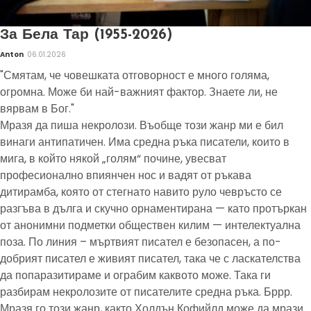
За Бела Тар (1955-2026)
Anton
06.01.2026
"Смятам, че човешката отговорност е много голяма,
огромна. Може би най-важният фактор. Знаете ли, не
вярвам в Бог."
Мразя да пиша некролози. Въобще този жанр ми е бил
винаги антипатичен. Има средна ръка писатели, които в
мига, в който някой „голям“ почине, увесват
професионално впиянчен нос и вадят от ръкава
дитирамба, която от стегнато навито руло чевръсто се
разгъва в дълга и скучно орнаментирана — като протъркан
от анонимни подметки обществен килим — интелектуална
поза. По линия – мъртвият писател е безопасен, а по-
добрият писател е живият писател, така че с ласкателства
да попаразитираме и ограбим каквото може. Така ги
разбирам некролозите от писателите средна ръка. Бррр.
Мразя го този жанр, както Холдън Кофийлд може да мрази