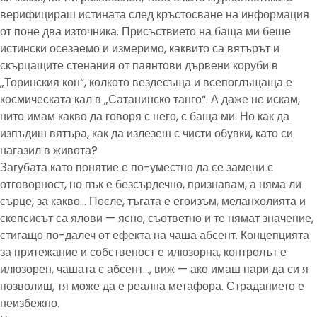
верифицираш истината след кръстосване на информация
от поне два източника. Присъствието на баща ми беше
истински осезаемо и измеримо, каквито са вятърът и
скърцащите стенания от паянтови дървени коруби в
„Торинския кон“, колкото вездесъща и всепоглъщаща е
космическата кал в „Сатанинско танго“. А даже не искам,
нито имам какво да говоря с него, с баща ми. Но как да
изпъдиш вятъра, как да излезеш с чисти обувки, като си
нагазил в живота?
Загубата като понятие е по-уместно да се замени с
отговорност, но пък е безсърдечно, признавам, а няма ли
сърце, за какво… После, тъгата е егоизъм, меланхолията и
скепсисът са ялови — ясно, съответно и те нямат значение,
стигащо по-далеч от ефекта на чаша абсент. Концепцията
за притежание и собственост е илюзорна, контролът е
илюзорен, чашата с абсент…, виж — ако имаш пари да си я
позволиш, тя може да е реална метафора. Страданието е
неизбежно.