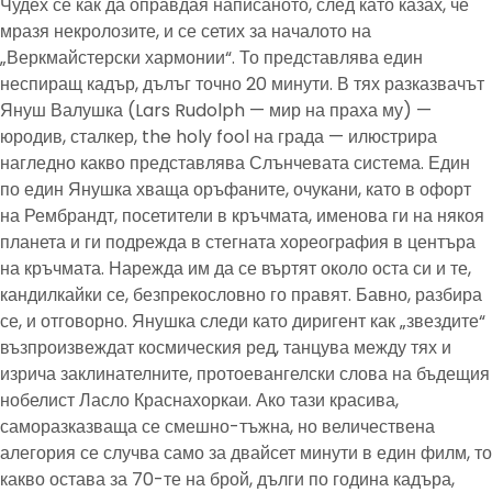
Чудех се как да оправдая написаното, след като казах, че
мразя некролозите, и се сетих за началото на
„Веркмайстерски хармонии“. То представлява един
неспиращ кадър, дълъг точно 20 минути. В тях разказвачът
Януш Валушка (Lars Rudolph — мир на праха му) —
юродив, сталкер, the holy fool на града — илюстрира
нагледно какво представлява Слънчевата система. Един
по един Янушка хваща оръфаните, очукани, като в офорт
на Рембрандт, посетители в кръчмата, именова ги на някоя
планета и ги подрежда в стегната хореография в центъра
на кръчмата. Нарежда им да се въртят около оста си и те,
кандилкайки се, безпрекословно го правят. Бавно, разбира
се, и отговорно. Янушка следи като диригент как „звездите“
възпроизвеждат космическия ред, танцува между тях и
изрича заклинателните, протоевангелски слова на бъдещия
нобелист Ласло Краснахоркаи. Ако тази красива,
саморазказваща се смешно-тъжна, но величествена
алегория се случва само за двайсет минути в един филм, то
какво остава за 70-те на брой, дълги по година кадъра,