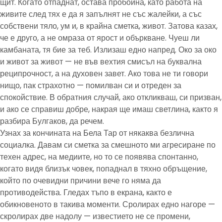
щит. Когато отпаднат, остава пробойна, като работа на
живите след тях е да я запълнят не със жалейки, а със
собствени тяло, ум и, в крайна сметка, живот. Затова казах,
че е друго, а не омраза от ярост и объркване. Чуеш ли
камбаната, тя бие за теб. Излизаш едно напред. Око за око
и живот за живот — не във вехтия смисъл на буквална
реципрочност, а на духовен завет. Ако това не ти говори
нищо, пак страхотно — помилван си и отреден за
спокойствие. В обратния случай, ако откликваш, си призван,
и ако се справиш добре, накрая ще имаш светлина, както я
разбира Булгаков, да речем.
Узнах за кончината на Бела Тар от някаква безлична
социалка. Давам си сметка за смешното ми агресиране по
техен адрес, на медиите, но то се появява спонтанно,
когато видя близък човек, попаднал в тяхно обръщение,
който по очевидни причини вече го няма да
противодейства. Гледах тъпо в екрана, както е
обикновеното в такива моменти. Сролирах едно нагоре —
скролирах две надолу — известието не се промени,