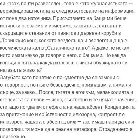
си казах, почти развеселен, това е като журналистиката —
верифицираш истината след кръстосване на информация
от поне два източника. Присъствието на баща ми беше
истински осезаемо и измеримо, каквито са вятърът и
скърцащите стенания от паянтови дървени коруби в
„Торинския кон“, колкото вездесъща и всепоглъщаща е
космическата кал в „Сатанинско танго“. А даже не искам,
нито имам какво да говоря с него, с баща ми. Но как да
изпъдиш вятъра, как да излезеш с чисти обувки, като си
нагазил в живота?
Загубата като понятие е по-уместно да се замени с
отговорност, но пък е безсърдечно, признавам, а няма ли
сърце, за какво… После, тъгата е егоизъм, меланхолията и
скепсисът са ялови — ясно, съответно и те нямат значение,
стигащо по-далеч от ефекта на чаша абсент. Концепцията
за притежание и собственост е илюзорна, контролът е
илюзорен, чашата с абсент…, виж — ако имаш пари да си я
позволиш, тя може да е реална метафора. Страданието е
неизбежно.