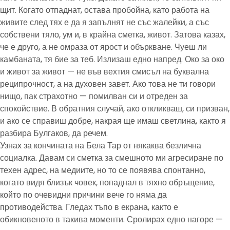
щит. Когато отпаднат, остава пробойна, като работа на
живите след тях е да я запълнят не със жалейки, а със
собствени тяло, ум и, в крайна сметка, живот. Затова казах,
че е друго, а не омраза от ярост и объркване. Чуеш ли
камбаната, тя бие за теб. Излизаш едно напред. Око за око
и живот за живот — не във вехтия смисъл на буквална
реципрочност, а на духовен завет. Ако това не ти говори
нищо, пак страхотно — помилван си и отреден за
спокойствие. В обратния случай, ако откликваш, си призван,
и ако се справиш добре, накрая ще имаш светлина, както я
разбира Булгаков, да речем.
Узнах за кончината на Бела Тар от някаква безлична
социалка. Давам си сметка за смешното ми агресиране по
техен адрес, на медиите, но то се появява спонтанно,
когато видя близък човек, попаднал в тяхно обръщение,
който по очевидни причини вече го няма да
противодейства. Гледах тъпо в екрана, както е
обикновеното в такива моменти. Сролирах едно нагоре —