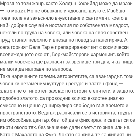
Мразя го този жанр, както Холдън Кофийлд може да мрази
— го мразя. Но не объркано и ядосано, друго е. Изобщо
това поле на закъсняло вчувстване и сантимент, което в
най-добрия случай е носталгия по собствената младост,
нежели по труда на човека, или човека на своя собствен
труд, станал неволно и внезапно повод за панегирика. А
сега горкият Бела Тар е препарираният кит с космически
всевиждащото око от „Веркмайстерови хармонии“, който
малки човечета ще разнасят за зрелище три дни, и аз нищо
не мога да направя по въпроса.
Така наречените големи, авторитетите, са авангардът, този
човешки незаменим културен ресурс и златен фонд —
златен не от инертен захлас по готовите епитети, а защото,
подобно златото, са проводник всичко екзистенциално
смислено и ценно да циркулира свободно във времето и
пространството. Веднъж разписали се в историята, трудът
им обособява център, без той да е фиксиран, и светът си се
върти около тях, без значение дали светът го знае или не.
Като с Махалото на Фуко. Докато са живи, те са живият ни