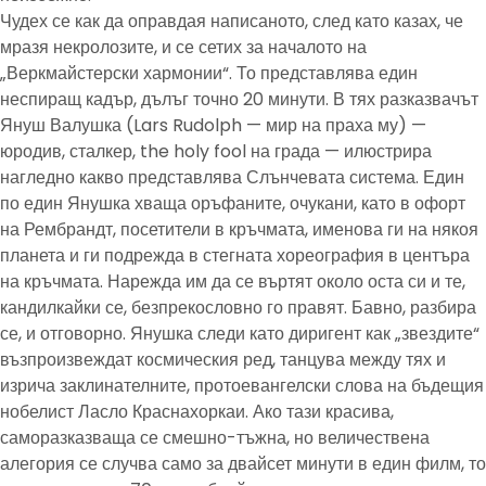
Чудех се как да оправдая написаното, след като казах, че
мразя некролозите, и се сетих за началото на
„Веркмайстерски хармонии“. То представлява един
неспиращ кадър, дълъг точно 20 минути. В тях разказвачът
Януш Валушка (Lars Rudolph — мир на праха му) —
юродив, сталкер, the holy fool на града — илюстрира
нагледно какво представлява Слънчевата система. Един
по един Янушка хваща оръфаните, очукани, като в офорт
на Рембрандт, посетители в кръчмата, именова ги на някоя
планета и ги подрежда в стегната хореография в центъра
на кръчмата. Нарежда им да се въртят около оста си и те,
кандилкайки се, безпрекословно го правят. Бавно, разбира
се, и отговорно. Янушка следи като диригент как „звездите“
възпроизвеждат космическия ред, танцува между тях и
изрича заклинателните, протоевангелски слова на бъдещия
нобелист Ласло Краснахоркаи. Ако тази красива,
саморазказваща се смешно-тъжна, но величествена
алегория се случва само за двайсет минути в един филм, то