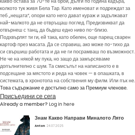
какво остава за 70-те на брой, дълги по година кадъра,
колкото тук живя Бела Тар. Като именоват и подреждат за
теб „нещата“, опори като него дават кураж и задължават
най-малкото да не отвръщаш поглед. Предизвикват да
отвърнеш с танц, да бъдеш едно ниво по-близо.
Подхвърлят ти ги, ей така, като обелен, още парещ сварен
картоф през масата. Да се справиш, ако може по-тихо да
си свършиш работата и да не ги посрамваш по възможност.
Не че на някой му пука, но защо да замърсяваме
допълнително с шум. Та смисълът на написаното е в
подсещане за мястото и реда на човек — в опашката, в
системата, в хронотопа на собствения му филм. Или пък не.
Това съдържание е достъпно само за Премиум членове.
Присъедини се сега
Already a member?
Log in here
Знам Какво Направи Миналото Лято
Anton
24.07.2025