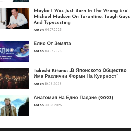
Maybe I Was Just Born In The Wrong Era’:
Michael Madsen On Tarantino, Tough Guys
And Typecasting
Anton
04.07.2025
Елио От Земята
Anton
04.07.2025
Takeshi Kitano: „В Японското Общество
Има Различни Форми На Куирност“
Anton
10.06.2025
Анатомия На Едно Падане (2023)
Anton
30.03.2025