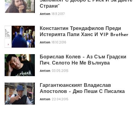
Запомнят С Добро Е Риск И За Двете
Страни”
Anton
18.11.2017
Константин Трендафилов Преди
Истерията Папи Ханс И VIP Brother
Anton
18.10.2016
Борислав Колев – Аз Съм Градски
Пич. Селото Не Ме Вълнува
Anton
03.05.2015
Гаргантюанският Владислав
Апостолов – Джо Пеши С Писалка
Anton
22.04.2015