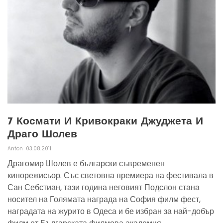
7 Космати И Кривокраки Джуджета И
Драго Шолев
Anton
03.08.2011
Драгомир Шолев е български съвременен
кинорежисьор. Със световна премиера на фестивала в
Сан Себстиан, тази година неговият Подслон стана
носител на Голямата награда на София филм фест,
наградата на журито в Одеса и бе избран за най-добър