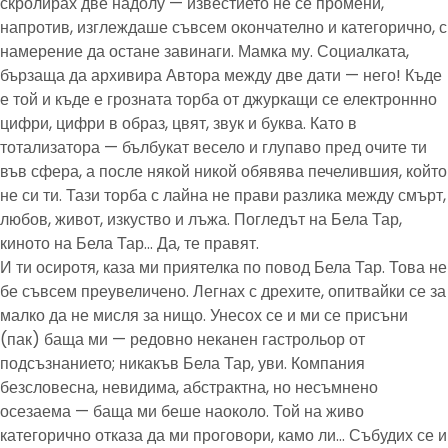
скролирах две надолу — известието не се промени,
напротив, изглеждаше съвсем окончателно и категорично, с
намерение да остане завинаги. Мамка му. Социалката,
бързаща да архивира Автора между две дати — него! Къде
е той и къде е грозната торба от джуркащи се електроннно
цифри, цифри в образ, цвят, звук и буква. Като в
тотализатора — бълбукат весело и глупаво пред очите ти
във сфера, а после някой никой обявява печелившия, който
не си ти. Тази торба с лайна не прави разлика между смърт,
любов, живот, изкуство и лъжа. Погледът на Бела Тар,
киното на Бела Тар… Да, те правят.
И ти осиротя, каза ми приятелка по повод Бела Тар. Това не
бе съвсем преувеличено. Легнах с дрехите, опитвайки се за
малко да не мисля за нищо. Унесох се и ми се присъни
(пак) баща ми — редовно неканен гастрольор от
подсъзнанието; никакъв Бела Тар, уви. Компания
безсловесна, невидима, абстрактна, но несъмнено
осезаема — баща ми беше наоколо. Той на живо
категорично отказа да ми проговори, камо ли… Събудих се и