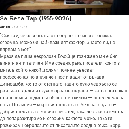
За Бела Тар (1955-2026)
Anton
06.01.2026
"Смятам, че човешката отговорност е много голяма,
огромна. Може би най-важният фактор. Знаете ли, не
вярвам в Бог."
Мразя да пиша некролози. Въобще този жанр ми е бил
винаги антипатичен. Има средна ръка писатели, които в
мига, в който някой „голям“ почине, увесват
професионално впиянчен нос и вадят от ръкава
дитирамба, която от стегнато навито руло чевръсто се
разгъва в дълга и скучно орнаментирана — като протъркан
от анонимни подметки обществен килим — интелектуална
поза. По линия – мъртвият писател е безопасен, а по-
добрият писател е живият писател, така че с ласкателства
да попаразитираме и ограбим каквото може. Така ги
разбирам некролозите от писателите средна ръка. Бррр.