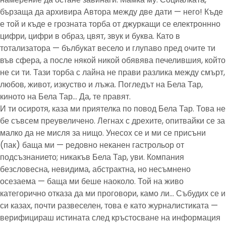
бързаща да архивира Автора между две дати — него! Къде
е той и къде е грозната торба от джуркащи се електроннно
цифри, цифри в образ, цвят, звук и буква. Като в
тотализатора — бълбукат весело и глупаво пред очите ти
във сфера, а после някой никой обявява печелившия, който
не си ти. Тази торба с лайна не прави разлика между смърт,
любов, живот, изкуство и лъжа. Погледът на Бела Тар,
киното на Бела Тар… Да, те правят.
И ти осиротя, каза ми приятелка по повод Бела Тар. Това не
бе съвсем преувеличено. Легнах с дрехите, опитвайки се за
малко да не мисля за нищо. Унесох се и ми се присъни
(пак) баща ми — редовно неканен гастрольор от
подсъзнанието; никакъв Бела Тар, уви. Компания
безсловесна, невидима, абстрактна, но несъмнено
осезаема — баща ми беше наоколо. Той на живо
категорично отказа да ми проговори, камо ли… Събудих се и
си казах, почти развеселен, това е като журналистиката —
верифицираш истината след кръстосване на информация