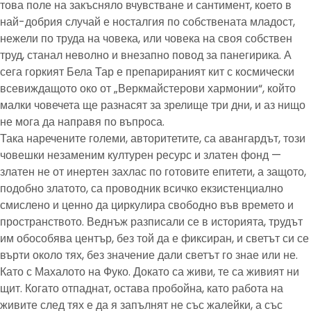
това поле на закъсняло вчувстване и сантимент, което в
най-добрия случай е носталгия по собствената младост,
нежели по труда на човека, или човека на своя собствен
труд, станал неволно и внезапно повод за панегирика. А
сега горкият Бела Тар е препарираният кит с космически
всевиждащото око от „Веркмайстерови хармонии“, който
малки човечета ще разнасят за зрелище три дни, и аз нищо
не мога да направя по въпроса.
Така наречените големи, авторитетите, са авангардът, този
човешки незаменим културен ресурс и златен фонд —
златен не от инертен захлас по готовите епитети, а защото,
подобно златото, са проводник всичко екзистенциално
смислено и ценно да циркулира свободно във времето и
пространството. Веднъж разписали се в историята, трудът
им обособява център, без той да е фиксиран, и светът си се
върти около тях, без значение дали светът го знае или не.
Като с Махалото на Фуко. Докато са живи, те са живият ни
щит. Когато отпаднат, остава пробойна, като работа на
живите след тях е да я запълнят не със жалейки, а със