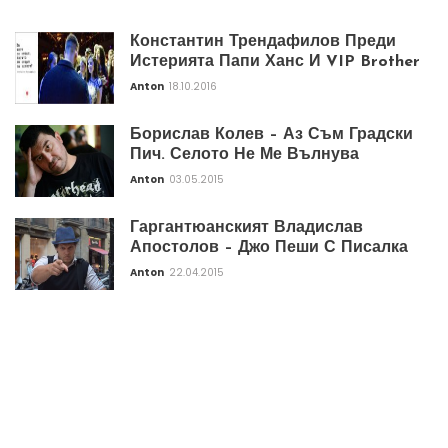
Константин Трендафилов Преди
Истерията Папи Ханс И VIP Brother
Anton
18.10.2016
Борислав Колев – Аз Съм Градски
Пич. Селото Не Ме Вълнува
Anton
03.05.2015
Гаргантюанският Владислав
Апостолов – Джо Пеши С Писалка
Anton
22.04.2015