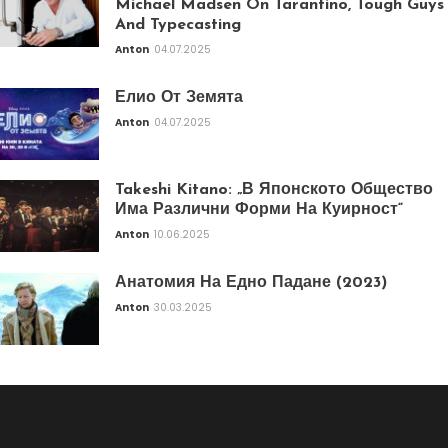
Michael Madsen On Tarantino, Tough Guys
And Typecasting
Anton
04.07.2025
Елио От Земята
Anton
04.07.2025
Takeshi Kitano: „В Японското Общество
Има Различни Форми На Куирност“
Anton
10.06.2025
Анатомия На Едно Падане (2023)
Anton
30.03.2025