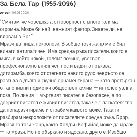
За Бела Тар (1955-2026)
Anton
06.01.2026
"Смятам, че човешката отговорност е много голяма,
огромна. Може би най-важният фактор. Знаете ли, не
вярвам в Бог."
Мразя да пиша некролози. Въобще този жанр ми е бил
винаги антипатичен. Има средна ръка писатели, които в
мига, в който някой „голям“ почине, увесват
професионално впиянчен нос и вадят от ръкава
дитирамба, която от стегнато навито руло чевръсто се
разгъва в дълга и скучно орнаментирана — като протъркан
от анонимни подметки обществен килим — интелектуална
поза. По линия – мъртвият писател е безопасен, а по-
добрият писател е живият писател, така че с ласкателства
да попаразитираме и ограбим каквото може. Така ги
разбирам некролозите от писателите средна ръка. Бррр.
Мразя го този жанр, както Холдън Кофийлд може да мрази
— го мразя. Но не объркано и ядосано, друго е. Изобщо