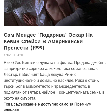
Сам Мендес “подарява” Оскар На
Кевин Спейси В Американски
Прелести (1999)
Anton
14.04.2015
Рики/Уес Бентли е душата на филма. Продава джойнт,
за прикритие сервира алкохол. Така се запознава с
Лестър. Лабилният баща лекува Рики с
институционално и домашно насилие. Рики е стоик,
търси Бог в мимолетното и трансцедентното, в
подмятан от вятъра найлон - концептуалната семка; в
окото на смъртта.
Това съдържание е достъпно само за Премиум
членове.