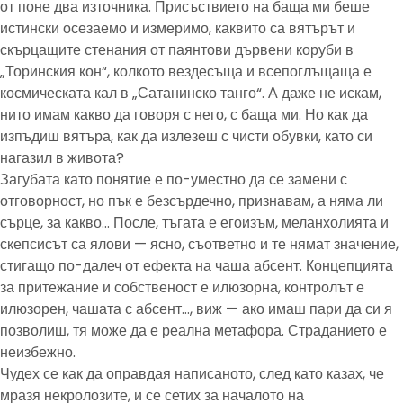
от поне два източника. Присъствието на баща ми беше
истински осезаемо и измеримо, каквито са вятърът и
скърцащите стенания от паянтови дървени коруби в
„Торинския кон“, колкото вездесъща и всепоглъщаща е
космическата кал в „Сатанинско танго“. А даже не искам,
нито имам какво да говоря с него, с баща ми. Но как да
изпъдиш вятъра, как да излезеш с чисти обувки, като си
нагазил в живота?
Загубата като понятие е по-уместно да се замени с
отговорност, но пък е безсърдечно, признавам, а няма ли
сърце, за какво… После, тъгата е егоизъм, меланхолията и
скепсисът са ялови — ясно, съответно и те нямат значение,
стигащо по-далеч от ефекта на чаша абсент. Концепцията
за притежание и собственост е илюзорна, контролът е
илюзорен, чашата с абсент…, виж — ако имаш пари да си я
позволиш, тя може да е реална метафора. Страданието е
неизбежно.
Чудех се как да оправдая написаното, след като казах, че
мразя некролозите, и се сетих за началото на