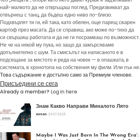
най-малкото да не отвръщаш поглед. Предизвикват да
отвърнеш с танц, да бъдеш едно ниво по-близо.
Подхвърлят ти ги, ей така, като обелен, още парещ сварен
картоф през масата. Да се справиш, ако може по-тихо да
си свършиш работата и да не ги посрамваш по възможност.
Не че на някой му пука, но защо да замърсяваме
допълнително с шум. Та смисълът на написаното е в
подсещане за мястото и реда на човек — в опашката, в
системата, в хронотопа на собствения му филм. Или пък не.
Това съдържание е достъпно само за Премиум членове.
Присъедини се сега
Already a member?
Log in here
Знам Какво Направи Миналото Лято
Anton
24.07.2025
Maybe I Was Just Born In The Wrong Era’: