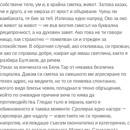
собствени тяло, ум и, в крайна сметка, живот. Затова казах,
че е друго, а не омраза от ярост и объркване. Чуеш ли
камбаната, тя бие за теб. Излизаш едно напред. Око за око
и живот за живот — не във вехтия смисъл на буквална
реципрочност, а на духовен завет. Ако това не ти говори
нищо, пак страхотно — помилван си и отреден за
спокойствие. В обратния случай, ако откликваш, си призван,
и ако се справиш добре, накрая ще имаш светлина, както я
разбира Булгаков, да речем.
Узнах за кончината на Бела Тар от някаква безлична
социалка. Давам си сметка за смешното ми агресиране по
техен адрес, на медиите, но то се появява спонтанно,
когато видя близък човек, попаднал в тяхно обръщение,
който по очевидни причини вече го няма да
противодейства. Гледах тъпо в екрана, както е
обикновеното в такива моменти. Сролирах едно нагоре —
скролирах две надолу — известието не се промени,
напротив, изглеждаше съвсем окончателно и категорично, с
намерение да остане завинаги. Мамка му. Социалката,