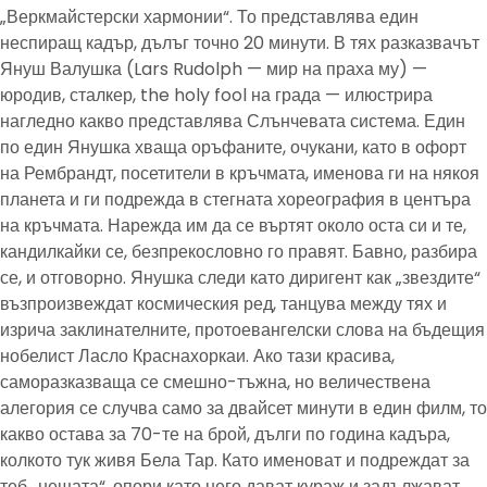
„Веркмайстерски хармонии“. То представлява един
неспиращ кадър, дълъг точно 20 минути. В тях разказвачът
Януш Валушка (Lars Rudolph — мир на праха му) —
юродив, сталкер, the holy fool на града — илюстрира
нагледно какво представлява Слънчевата система. Един
по един Янушка хваща оръфаните, очукани, като в офорт
на Рембрандт, посетители в кръчмата, именова ги на някоя
планета и ги подрежда в стегната хореография в центъра
на кръчмата. Нарежда им да се въртят около оста си и те,
кандилкайки се, безпрекословно го правят. Бавно, разбира
се, и отговорно. Янушка следи като диригент как „звездите“
възпроизвеждат космическия ред, танцува между тях и
изрича заклинателните, протоевангелски слова на бъдещия
нобелист Ласло Краснахоркаи. Ако тази красива,
саморазказваща се смешно-тъжна, но величествена
алегория се случва само за двайсет минути в един филм, то
какво остава за 70-те на брой, дълги по година кадъра,
колкото тук живя Бела Тар. Като именоват и подреждат за
теб „нещата“, опори като него дават кураж и задължават