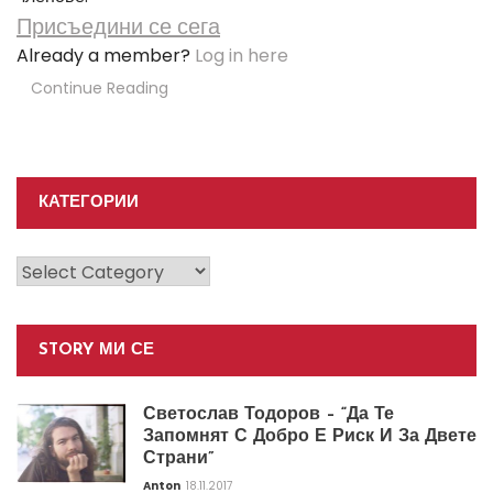
Присъедини се сега
Already a member?
Log in here
Continue Reading
КАТЕГОРИИ
Категории
STORY МИ СЕ
Светослав Тодоров – “Да Те
Запомнят С Добро Е Риск И За Двете
Страни”
Anton
18.11.2017