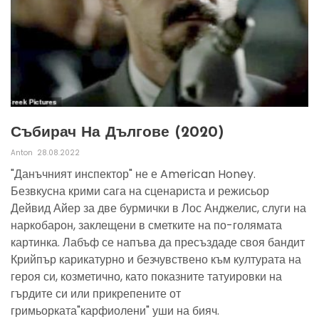
Събирач На Дългове (2020)
Anton
28.08.2022
"Данъчният инспектор" не е American Honey.
Безвкусна крими сага на сценариста и режисьор
Дейвид Айер за две бурмички в Лос Анджелис, слуги на
наркобарон, заклещени в сметките на по-голямата
картинка. Лабъф се напъва да пресъздаде своя бандит
Крийпър карикатурно и безчувствено към културата на
героя си, козметично, като показните татуировки на
гърдите си или прикрепените от
гримьорката"карфиолени" уши на бияч.