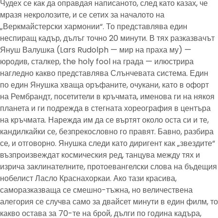
Чудех се как да оправдая написаното, след като казах, че
мразя некролозите, и се сетих за началото на
„Веркмайстерски хармонии“. То представлява един
неспиращ кадър, дълъг точно 20 минути. В тях разказвачът
Януш Валушка (Lars Rudolph — мир на праха му) —
юродив, сталкер, the holy fool на града — илюстрира
нагледно какво представлява Слънчевата система. Един
по един Янушка хваща оръфаните, очукани, като в офорт
на Рембрандт, посетители в кръчмата, именова ги на някоя
планета и ги подрежда в стегната хореография в центъра
на кръчмата. Нарежда им да се въртят около оста си и те,
кандилкайки се, безпрекословно го правят. Бавно, разбира
се, и отговорно. Янушка следи като диригент как „звездите“
възпроизвеждат космическия ред, танцува между тях и
изрича заклинателните, протоевангелски слова на бъдещия
нобелист Ласло Краснахоркаи. Ако тази красива,
саморазказваща се смешно-тъжна, но величествена
алегория се случва само за двайсет минути в един филм, то
какво остава за 70-те на брой, дълги по година кадъра,