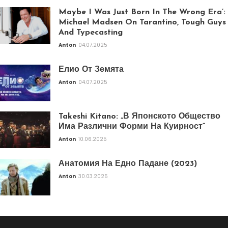
Maybe I Was Just Born In The Wrong Era’:
Michael Madsen On Tarantino, Tough Guys
And Typecasting
Anton
04.07.2025
Елио От Земята
Anton
04.07.2025
Takeshi Kitano: „В Японското Общество
Има Различни Форми На Куирност“
Anton
10.06.2025
Анатомия На Едно Падане (2023)
Anton
30.03.2025