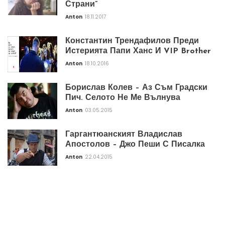
Страни”
Anton
18.11.2017
Константин Трендафилов Преди
Истерията Папи Ханс И VIP Brother
Anton
18.10.2016
Борислав Колев – Аз Съм Градски
Пич. Селото Не Ме Вълнува
Anton
03.05.2015
Гаргантюанският Владислав
Апостолов – Джо Пеши С Писалка
Anton
22.04.2015