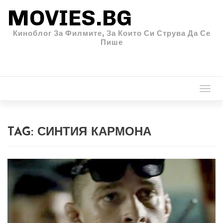
MOVIES.BG
Киноблог За Филмите, За Които Си Струва Да Се
Пише
Togg
navi
TAG:
СИНТИЯ КАРМОНА