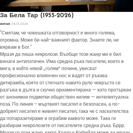
За Бела Тар (1955-2026)
Anton
06.01.2026
"Смятам, че човешката отговорност е много голяма,
огромна. Може би най-важният фактор. Знаете ли, не
вярвам в Бог."
Мразя да пиша некролози. Въобще този жанр ми е бил
винаги антипатичен. Има средна ръка писатели, които в
мига, в който някой „голям“ почине, увесват
професионално впиянчен нос и вадят от ръкава
дитирамба, която от стегнато навито руло чевръсто се
разгъва в дълга и скучно орнаментирана — като протъркан
от анонимни подметки обществен килим — интелектуална
поза. По линия – мъртвият писател е безопасен, а по-
добрият писател е живият писател, така че с ласкателства
да попаразитираме и ограбим каквото може. Така ги
разбирам некролозите от писателите средна ръка. Бррр.
Мразя го този жанр, както Холдън Кофийлд може да мрази