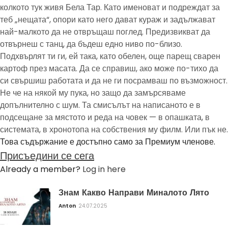
колкото тук живя Бела Тар. Като именоват и подреждат за
теб „нещата“, опори като него дават кураж и задължават
най-малкото да не отвръщаш поглед. Предизвикват да
отвърнеш с танц, да бъдеш едно ниво по-близо.
Подхвърлят ти ги, ей така, като обелен, още парещ сварен
картоф през масата. Да се справиш, ако може по-тихо да
си свършиш работата и да не ги посрамваш по възможност.
Не че на някой му пука, но защо да замърсяваме
допълнително с шум. Та смисълът на написаното е в
подсещане за мястото и реда на човек — в опашката, в
системата, в хронотопа на собствения му филм. Или пък не.
Това съдържание е достъпно само за Премиум членове.
Присъедини се сега
Already a member?
Log in here
Знам Какво Направи Миналото Лято
Anton
24.07.2025