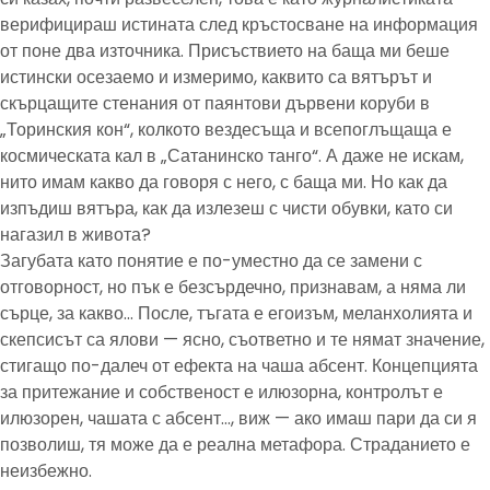
верифицираш истината след кръстосване на информация
от поне два източника. Присъствието на баща ми беше
истински осезаемо и измеримо, каквито са вятърът и
скърцащите стенания от паянтови дървени коруби в
„Торинския кон“, колкото вездесъща и всепоглъщаща е
космическата кал в „Сатанинско танго“. А даже не искам,
нито имам какво да говоря с него, с баща ми. Но как да
изпъдиш вятъра, как да излезеш с чисти обувки, като си
нагазил в живота?
Загубата като понятие е по-уместно да се замени с
отговорност, но пък е безсърдечно, признавам, а няма ли
сърце, за какво… После, тъгата е егоизъм, меланхолията и
скепсисът са ялови — ясно, съответно и те нямат значение,
стигащо по-далеч от ефекта на чаша абсент. Концепцията
за притежание и собственост е илюзорна, контролът е
илюзорен, чашата с абсент…, виж — ако имаш пари да си я
позволиш, тя може да е реална метафора. Страданието е
неизбежно.