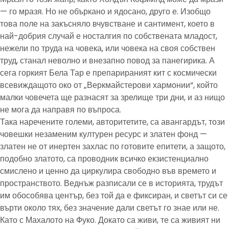
— го мразя. Но не объркано и ядосано, друго е. Изобщо
това поле на закъсняло вчувстване и сантимент, което в
най-добрия случай е носталгия по собствената младост,
нежели по труда на човека, или човека на своя собствен
труд, станал неволно и внезапно повод за панегирика. А
сега горкият Бела Тар е препарираният кит с космически
всевиждащото око от „Веркмайстерови хармонии“, който
малки човечета ще разнасят за зрелище три дни, и аз нищо
не мога да направя по въпроса.
Така наречените големи, авторитетите, са авангардът, този
човешки незаменим културен ресурс и златен фонд —
златен не от инертен захлас по готовите епитети, а защото,
подобно златото, са проводник всичко екзистенциално
смислено и ценно да циркулира свободно във времето и
пространството. Веднъж разписали се в историята, трудът
им обособява център, без той да е фиксиран, и светът си се
върти около тях, без значение дали светът го знае или не.
Като с Махалото на Фуко. Докато са живи, те са живият ни