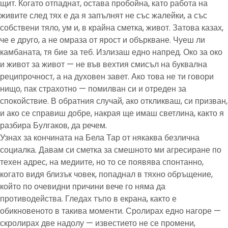
щит. Когато отпаднат, остава пробойна, като работа на
живите след тях е да я запълнят не със жалейки, а със
собствени тяло, ум и, в крайна сметка, живот. Затова казах,
че е друго, а не омраза от ярост и объркване. Чуеш ли
камбаната, тя бие за теб. Излизаш едно напред. Око за око
и живот за живот — не във вехтия смисъл на буквална
реципрочност, а на духовен завет. Ако това не ти говори
нищо, пак страхотно — помилван си и отреден за
спокойствие. В обратния случай, ако откликваш, си призван,
и ако се справиш добре, накрая ще имаш светлина, както я
разбира Булгаков, да речем.
Узнах за кончината на Бела Тар от някаква безлична
социалка. Давам си сметка за смешното ми агресиране по
техен адрес, на медиите, но то се появява спонтанно,
когато видя близък човек, попаднал в тяхно обръщение,
който по очевидни причини вече го няма да
противодейства. Гледах тъпо в екрана, както е
обикновеното в такива моменти. Сролирах едно нагоре —
скролирах две надолу — известието не се промени,