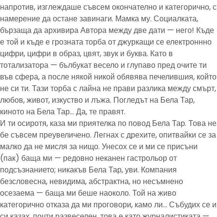
напротив, изглеждаше съвсем окончателно и категорично, с
намерение да остане завинаги. Мамка му. Социалката,
бързаща да архивира Автора между две дати — него! Къде
е той и къде е грозната торба от джуркащи се електроннно
цифри, цифри в образ, цвят, звук и буква. Като в
тотализатора — бълбукат весело и глупаво пред очите ти
във сфера, а после някой никой обявява печелившия, който
не си ти. Тази торба с лайна не прави разлика между смърт,
любов, живот, изкуство и лъжа. Погледът на Бела Тар,
киното на Бела Тар… Да, те правят.
И ти осиротя, каза ми приятелка по повод Бела Тар. Това не
бе съвсем преувеличено. Легнах с дрехите, опитвайки се за
малко да не мисля за нищо. Унесох се и ми се присъни
(пак) баща ми — редовно неканен гастрольор от
подсъзнанието; никакъв Бела Тар, уви. Компания
безсловесна, невидима, абстрактна, но несъмнено
осезаема — баща ми беше наоколо. Той на живо
категорично отказа да ми проговори, камо ли… Събудих се и
си казах, почти развеселен, това е като журналистиката —