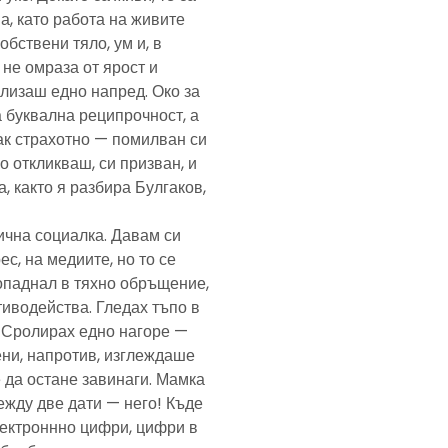
а, като работа на живите
обствени тяло, ум и, в
а не омраза от ярост и
злизаш едно напред. Око за
а буквална реципрочност, а
пак страхотно — помилван си
о откликваш, си призван, и
, както я разбира Булгаков,
лична социалка. Давам си
с, на медиите, но то се
попаднал в тяхно обръщение,
тиводейства. Гледах тъпо в
. Сролирах едно нагоре —
ени, напротив, изглеждаше
 да остане завинаги. Мамка
ежду две дати — него! Къде
електроннно цифри, цифри в