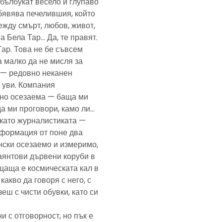
— бълбукат весело и глупаво
обявява печелившия, който
ежду смърт, любов, живот,
а Бела Тар… Да, те правят.
Тар. Това не бе съвсем
а малко да не мисля за
и — редовно неканен
, уви. Компания
ено осезаема — баща ми
да ми проговори, камо ли…
е като журналистиката —
формация от поне два
нски осезаемо и измеримо,
аянтови дървени коруби в
щаща е космическата кал в
какво да говоря с него, с
еш с чисти обувки, като си
и с отговорност, но пък е