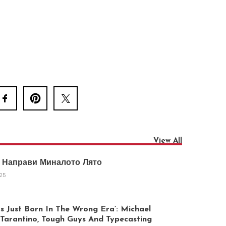
View All
 Направи Миналото Лято
025
 Just Born In The Wrong Era’: Michael
arantino, Tough Guys And Typecasting