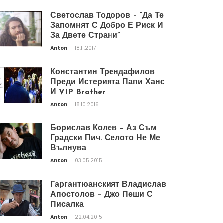
Светослав Тодоров – “Да Те
Запомнят С Добро Е Риск И
За Двете Страни”
Anton
18.11.2017
Константин Трендафилов
Преди Истерията Папи Ханс
И VIP Brother
Anton
18.10.2016
Борислав Колев – Аз Съм
Градски Пич. Селото Не Ме
Вълнува
Anton
03.05.2015
Гаргантюанският Владислав
Апостолов – Джо Пеши С
Писалка
Anton
22.04.2015