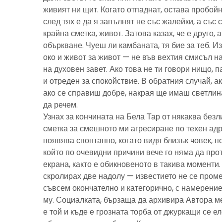
живият ни щит. Когато отпаднат, остава пробойн
след тях е да я запълнят не със жалейки, а със с
крайна сметка, живот. Затова казах, че е друго, 
объркване. Чуеш ли камбаната, тя бие за теб. И
око и живот за живот — не във вехтия смисъл н
на духовен завет. Ако това не ти говори нищо, 
и отреден за спокойствие. В обратния случай, ак
ако се справиш добре, накрая ще имаш светлина
да речем.
Узнах за кончината на Бела Тар от някаква без
сметка за смешното ми агресиране по техен адре
появява спонтанно, когато видя близък човек, 
който по очевидни причини вече го няма да про
екрана, както е обикновеното в такива моменти
скролирах две надолу — известието не се пром
съвсем окончателно и категорично, с намерение
му. Социалката, бързаща да архивира Автора м
е той и къде е грозната торба от джуркащи се 