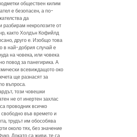
подметки обществен килим
ател е безопасен, а по-
скателства да
и разбирам некролозите от
анр, както Холдън Кофийлд
сано, друго е. Изобщо това
то в най-добрия случай е
уда на човека, или човека
но повод за панегирика. А
осмически всевиждащото око
ечета ще разнасят за
по въпроса.
ардът, този човешки
тен не от инертен захлас
, са проводник всичко
 свободно във времето и
та, трудът им обособява
рти около тях, без значение
Фуко. Докато са живи, те са