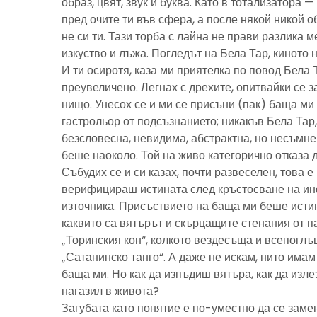
образ, цвят, звук и буква. Като в тотализатора 
пред очите ти във сфера, а после някой никой 
не си ти. Тази торба с лайна не прави разлика м
изкуство и лъжа. Погледът на Бела Тар, киното н
И ти осиротя, каза ми приятелка по повод Бела 
преувеличено. Легнах с дрехите, опитвайки се з
нищо. Унесох се и ми се присъни (пак) баща м
гастрольор от подсъзнанието; никакъв Бела Тар
безсловесна, невидима, абстрактна, но несъмн
беше наоколо. Той на живо категорично отказа 
Събудих се и си казах, почти развеселен, това 
верифицираш истината след кръстосване на ин
източника. Присъствието на баща ми беше исти
каквито са вятърът и скърцащите стенания от п
„Торинския кон“, колкото вездесъща и всепоглъ
„Сатанинско танго“. А даже не искам, нито имам 
баща ми. Но как да изпъдиш вятъра, как да излез
нагазил в живота?
Загубата като понятие е по-уместно да се замен