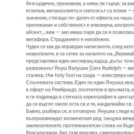
безсърдечно, признавам, а няма ли сърце, за ка
егоизъм, меланхолията и скепсисът са ялови — 
значение, стигащо по-далеч от ефекта на чаша 
притежание и собственост е илюзорна, контролъ
абсент…, виж — ако имаш пари да си я позволиш
метафора. Страданието е неизбежно.
Чудех се как да оправдая написаното, след като 
некролозите, и се сетих за началото на „Веркма
представлява един неспиращ кадър, дълъг точно
разказвачът Януш Валушка (Lars Rudolph — ми
сталкер, the holy fool на града — илюстрира н
Слънчевата система. Един по един Янушка хващ
в офорт на Рембрандт, посетители в кръчмата, 
и ги подрежда в стегната хореография в центъ
да се въртят около оста си и те, кандилкайки се
Бавно, разбира се, и отговорно. Янушка следи к
възпроизвеждат космическия ред, танцува межд
заклинателните, протоевангелски слова на бъд
Краснахоркаи. Ако тази красива, саморазказва