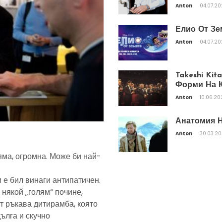
Anton
04.07.2
Елио От Зе
Anton
04.07.2
Takeshi Ki
Форми На К
Anton
10.06.20
Анатомия Н
Anton
30.03.2
яма, огромна. Може би най-
 е бил винаги антипатичен.
 някой „голям“ почине,
т ръкава дитирамба, която
дълга и скучно