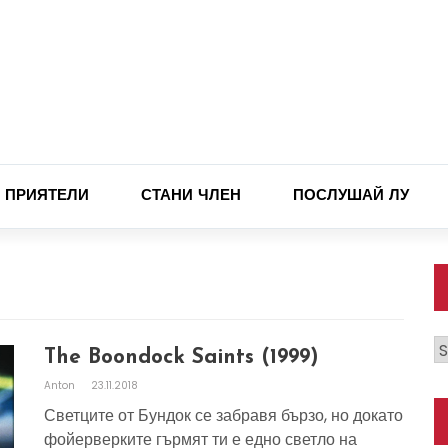
ПРИЯТЕЛИ
СТАНИ ЧЛЕН
ПОСЛУШАЙ ЛУ
К
The Boondock Saints (1999)
Anton
23.11.2018
Светците от Бундок се забравя бързо, но докато
фойерверките гърмят ти е едно светло на