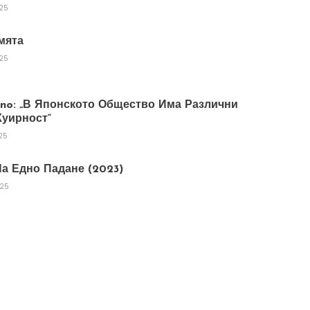
025
мята
025
tano: „В Японското Общество Има Различни
уирност“
25
а Едно Падане (2023)
025