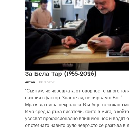
За Бела Тар (1955-2026)
Anton
06.01.2026
"Смятам, че човешката отговорност е много гол
важният фактор. Знаете ли, не вярвам в Бог."
Мразя да пиша некролози. Въобще този жанр ми
Има средна ръка писатели, които в мига, в който
увесват професионално впиянчен нос и вадят о
от стегнато навито руло чевръсто се разгъва в 