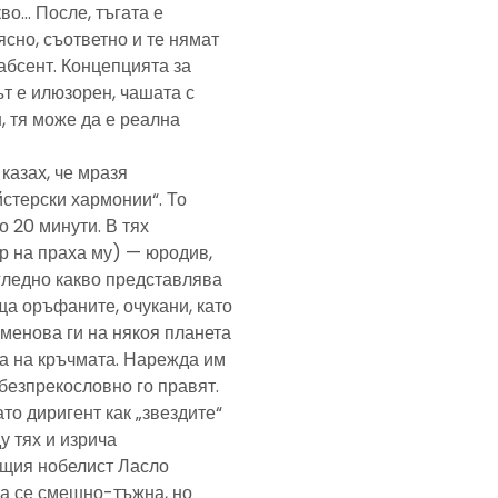
кво… После, тъгата е
ясно, съответно и те нямат
абсент. Концепцията за
т е илюзорен, чашата с
, тя може да е реална
казах, че мразя
йстерски хармонии“. То
 20 минути. В тях
р на праха му) — юродив,
агледно какво представлява
а оръфаните, очукани, като
именова ги на някоя планета
ра на кръчмата. Нарежда им
, безпрекословно го правят.
ато диригент как „звездите“
у тях и изрича
ещия нобелист Ласло
ща се смешно-тъжна, но