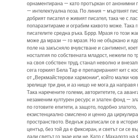
орнаментирана — като протъркан от анонимни 
— интелектуална поза. По линия – мъртвият пис
добрият писател е живият писател, така че с ла
попаразитираме и ограбим каквото може. Така г
писателите средна ръка. Бррр. Мразя го този ж
може да мрази — го мразя. Но не объркано и ядо
поле на закъсняло вчувстване и сантимент, кое
носталгия по собствената младост, нежели по тр
на своя собствен труд, станал неволно и внезап
сега горкият Бела Тар е препарираният кит с к
от „Веркмайстерови хармонии“, който малки чов
зрелище три дни, и аз нищо не мога да направя 
Така наречените големи, авторитетите, са аванг
незаменим културен ресурс и златен фонд — зла
по готовите епитети, а защото, подобно златото
екзистенциално смислено и ценно да циркулира
пространството. Веднъж разписали се в история
център, без той да е фиксиран, и светът си се въ
дали светът го знае или не. Като с Махалото на 