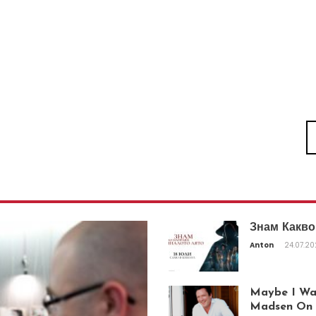
Знам Какво
Anton
24.07.2
Maybe I Was
Madsen On T