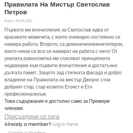
Правилата На Мистър Светослав
Петров
Anton
05.08.2012
Първото ми впечатление за Светослав идва от
красивите момичета, с които очевидно постоянно си
намира работа. Второто, са демоничнонежнитеперли,
които някак си все се намират на работа с него! От
унилата равносметка ме спасяват принципното
недоверие към първите впечатления и достатъчно
дългата памет. Защото зад стилната фасада и добро
владеене на Правилата на мистър Джоунс стои
добрият стар, стар колкото Егоист и Его
професионализъм.
Това съдържание е достъпно само за Премиум
членове.
Присъедини се сега
Already a member?
Log in here