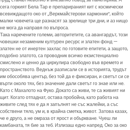
сега горкият Бела Тар е препарираният кит с космически
всевиждащото око от „Веркмайстерови хармонии“, който
малки човечета ще разнасят за зрелище три дни, и аз нищо
не мога да направя по въпроса.
Така наречените големи, авторитетите, са авангардът, този
човешки незаменим културен ресурс и златен фонд —
златен не от инертен захлас по готовите епитети, а защото,
подобно златото, са проводник всичко екзистенциално
смислено и ценно да циркулира свободно във времето и
пространството. Веднъж разписали се в историята, трудът
им обособява център, без той да е фиксиран, и светът си се
върти около тях, без значение дали светът го знае или не.
Като с Махалото на Фуко. Докато са живи, те са живият ни
щит. Когато отпаднат, остава пробойна, като работа на
живите след тях е да я запълнят не със жалейки, а със
собствени тяло, ум и, в крайна сметка, живот. Затова казах,
че е друго, а не омраза от ярост и объркване. Чуеш ли
камбаната, тя бие за теб. Излизаш едно напред. Око за око