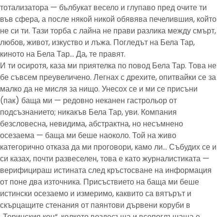
тотализатора — бълбукат весело и глупаво пред очите ти
във сфера, а после някой никой обявява печелившия, който
не си ти. Тази торба с лайна не прави разлика между смърт,
любов, живот, изкуство и лъжа. Погледът на Бела Тар,
киното на Бела Тар… Да, те правят.
И ти осиротя, каза ми приятелка по повод Бела Тар. Това не
бе съвсем преувеличено. Легнах с дрехите, опитвайки се за
малко да не мисля за нищо. Унесох се и ми се присъни
(пак) баща ми — редовно неканен гастрольор от
подсъзнанието; никакъв Бела Тар, уви. Компания
безсловесна, невидима, абстрактна, но несъмнено
осезаема — баща ми беше наоколо. Той на живо
категорично отказа да ми проговори, камо ли… Събудих се и
си казах, почти развеселен, това е като журналистиката —
верифицираш истината след кръстосване на информация
от поне два източника. Присъствието на баща ми беше
истински осезаемо и измеримо, каквито са вятърът и
скърцащите стенания от паянтови дървени коруби в
„Торинския кон“, колкото вездесъща и всепоглъщаща е