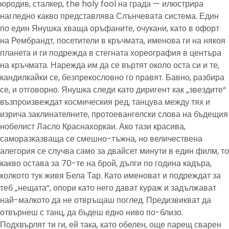
юродив, сталкер, the holy fool на града — илюстрира
нагледно какво представлява Слънчевата система. Един
по един Янушка хваща оръфаните, очукани, като в офорт
на Рембрандт, посетители в кръчмата, именова ги на някоя
планета и ги подрежда в стегната хореография в центъра
на кръчмата. Нарежда им да се въртят около оста си и те,
кандилкайки се, безпрекословно го правят. Бавно, разбира
се, и отговорно. Янушка следи като диригент как „звездите“
възпроизвеждат космическия ред, танцува между тях и
изрича заклинателните, протоевангелски слова на бъдещия
нобелист Ласло Краснахоркаи. Ако тази красива,
саморазказваща се смешно-тъжна, но величествена
алегория се случва само за двайсет минути в един филм, то
какво остава за 70-те на брой, дълги по година кадъра,
колкото тук живя Бела Тар. Като именоват и подреждат за
теб „нещата“, опори като него дават кураж и задължават
най-малкото да не отвръщаш поглед. Предизвикват да
отвърнеш с танц, да бъдеш едно ниво по-близо.
Подхвърлят ти ги, ей така, като обелен, още парещ сварен