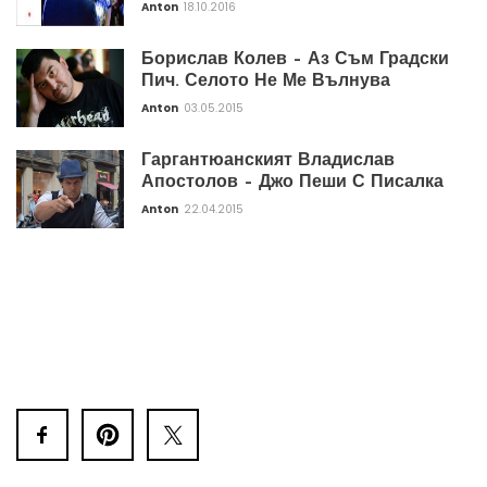
Anton
18.10.2016
Борислав Колев – Аз Съм Градски
Пич. Селото Не Ме Вълнува
Anton
03.05.2015
Гаргантюанският Владислав
Апостолов – Джо Пеши С Писалка
Anton
22.04.2015