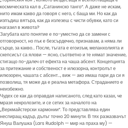
космическата кал в „Сатанинско танго“. А даже не искам,
нито имам какво да говоря с него, с баща ми. Но как да
изпъдиш вятъра, как да излезеш с чисти обувки, като си
нагазил в живота?
Загубата като понятие е по-уместно да се замени с
отговорност, но пък е безсърдечно, признавам, а няма ли
сърце, за какво… После, тъгата е егоизъм, меланхолията и
скепсисът са ялови — ясно, съответно и те нямат значение,
стигащо по-далеч от ефекта на чаша абсент. Концепцията
за притежание и собственост е илюзорна, контролът е
илюзорен, чашата с абсент…, виж — ако имаш пари да си я
позволиш, тя може да е реална метафора. Страданието е
неизбежно.
Чудех се как да оправдая написаното, след като казах, че
мразя некролозите, и се сетих за началото на
„Веркмайстерски хармонии“. То представлява един
неспиращ кадър, дълъг точно 20 минути. В тях разказвачът
Януш Валушка (Lars Rudolph — мир на праха му) —