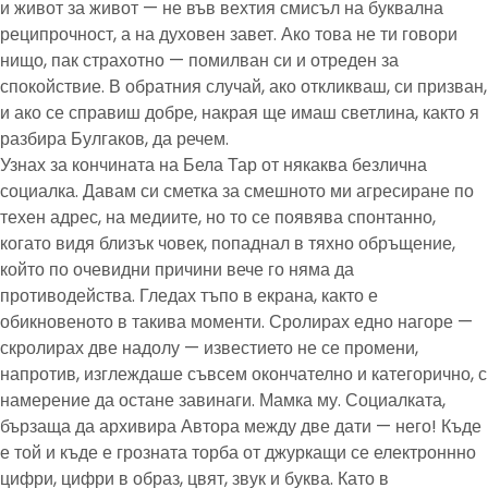
и живот за живот — не във вехтия смисъл на буквална
реципрочност, а на духовен завет. Ако това не ти говори
нищо, пак страхотно — помилван си и отреден за
спокойствие. В обратния случай, ако откликваш, си призван,
и ако се справиш добре, накрая ще имаш светлина, както я
разбира Булгаков, да речем.
Узнах за кончината на Бела Тар от някаква безлична
социалка. Давам си сметка за смешното ми агресиране по
техен адрес, на медиите, но то се появява спонтанно,
когато видя близък човек, попаднал в тяхно обръщение,
който по очевидни причини вече го няма да
противодейства. Гледах тъпо в екрана, както е
обикновеното в такива моменти. Сролирах едно нагоре —
скролирах две надолу — известието не се промени,
напротив, изглеждаше съвсем окончателно и категорично, с
намерение да остане завинаги. Мамка му. Социалката,
бързаща да архивира Автора между две дати — него! Къде
е той и къде е грозната торба от джуркащи се електроннно
цифри, цифри в образ, цвят, звук и буква. Като в