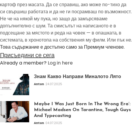
картоф през масата. Да се справиш, ако може по-тихо да
си свършиш работата и да не ги посрамваш по възможност.
Не че на някой му пука, но защо да замърсяваме
допълнително с шум. Та смисълът на написаното е в
подсещане за мястото и реда на човек — в опашката, в
системата, в хронотопа на собствения му филм. Или пък не.
Това съдържание е достъпно само за Премиум членове.
Присъедини се сега
Already a member?
Log in here
Знам Какво Направи Миналото Лято
Anton
24.07.2025
Maybe I Was Just Born In The Wrong Era’:
Michael Madsen On Tarantino, Tough Guys
And Typecasting
Anton
04.07.2025