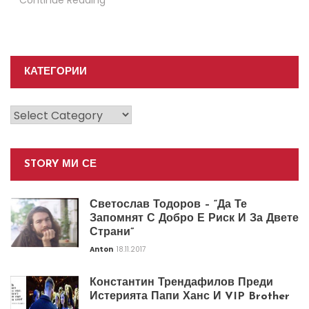
Continue Reading
КАТЕГОРИИ
Категории
STORY МИ СЕ
Светослав Тодоров – “Да Те
Запомнят С Добро Е Риск И За Двете
Страни”
Anton
18.11.2017
Константин Трендафилов Преди
Истерията Папи Ханс И VIP Brother