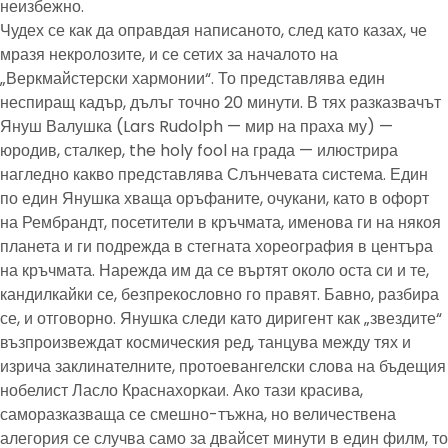
неизбежно.
Чудех се как да оправдая написаното, след като казах, че
мразя некролозите, и се сетих за началото на
„Веркмайстерски хармонии“. То представлява един
неспиращ кадър, дълъг точно 20 минути. В тях разказвачът
Януш Валушка (Lars Rudolph — мир на праха му) —
юродив, сталкер, the holy fool на града — илюстрира
нагледно какво представлява Слънчевата система. Един
по един Янушка хваща оръфаните, очукани, като в офорт
на Рембрандт, посетители в кръчмата, именова ги на някоя
планета и ги подрежда в стегната хореография в центъра
на кръчмата. Нарежда им да се въртят около оста си и те,
кандилкайки се, безпрекословно го правят. Бавно, разбира
се, и отговорно. Янушка следи като диригент как „звездите“
възпроизвеждат космическия ред, танцува между тях и
изрича заклинателните, протоевангелски слова на бъдещия
нобелист Ласло Краснахоркаи. Ако тази красива,
саморазказваща се смешно-тъжна, но величествена
алегория се случва само за двайсет минути в един филм, то