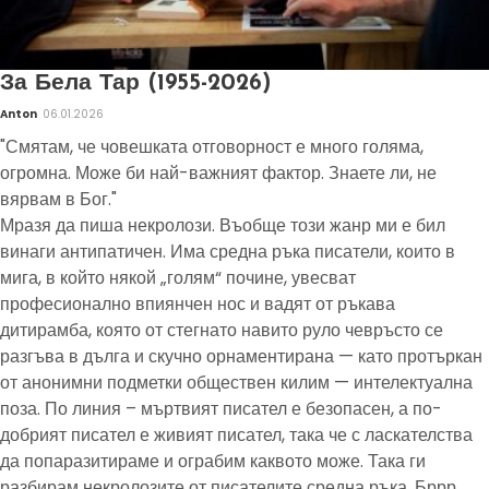
За Бела Тар (1955-2026)
Anton
06.01.2026
"Смятам, че човешката отговорност е много голяма,
огромна. Може би най-важният фактор. Знаете ли, не
вярвам в Бог."
Мразя да пиша некролози. Въобще този жанр ми е бил
винаги антипатичен. Има средна ръка писатели, които в
мига, в който някой „голям“ почине, увесват
професионално впиянчен нос и вадят от ръкава
дитирамба, която от стегнато навито руло чевръсто се
разгъва в дълга и скучно орнаментирана — като протъркан
от анонимни подметки обществен килим — интелектуална
поза. По линия – мъртвият писател е безопасен, а по-
добрият писател е живият писател, така че с ласкателства
да попаразитираме и ограбим каквото може. Така ги
разбирам некролозите от писателите средна ръка. Бррр.