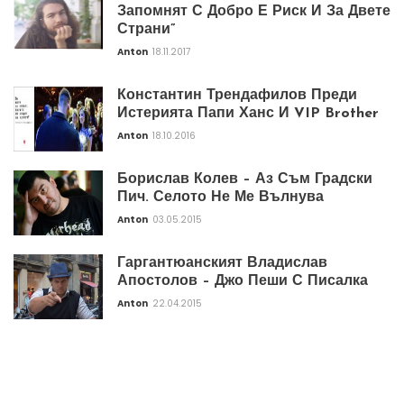
Запомнят С Добро Е Риск И За Двете
Страни”
Anton
18.11.2017
Константин Трендафилов Преди
Истерията Папи Ханс И VIP Brother
Anton
18.10.2016
Борислав Колев – Аз Съм Градски
Пич. Селото Не Ме Вълнува
Anton
03.05.2015
Гаргантюанският Владислав
Апостолов – Джо Пеши С Писалка
Anton
22.04.2015