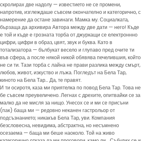
скролирах две надолу — известието не се промени,
напротив, изглеждаше съвсем окончателно и категорично, с
намерение да остане завинаги. Мамка му. Социалката,
бързаща да архивира Автора между две дати — него! Къде
е той и къде е грозната торба от джуркащи се електроннно
цифри, цифри в образ, цвят, звук и буква. Като в
тотализатора — бълбукат весело и глупаво пред очите ти
във сфера, а после някой никой обявява печелившия, който
не си ти. Тази торба с лайна не прави разлика между смърт,
любов, живот, изкуство и лъжа. Погледът на Бела Тар,
киното на Бела Тар… Да, те правят.
И ти осиротя, каза ми приятелка по повод Бела Тар. Това не
бе съвсем преувеличено. Легнах с дрехите, опитвайки се за
малко да не мисля за нищо. Унесох се и ми се присъни
(пак) баща ми — редовно неканен гастрольор от
подсъзнанието; никакъв Бела Тар, уви. Компания
безсловесна, невидима, абстрактна, но несъмнено
осезаема — баща ми беше наоколо. Той на живо
категорично отказа да ми проговори, камо ли… Събудих се и