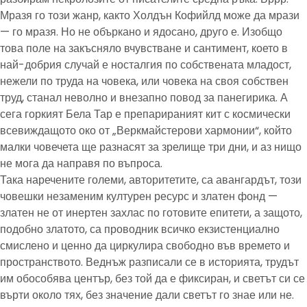
Мразя го този жанр, както Холдън Кофийлд може да мрази
— го мразя. Но не объркано и ядосано, друго е. Изобщо
това поле на закъсняло вчувстване и сантимент, което в
най-добрия случай е носталгия по собствената младост,
нежели по труда на човека, или човека на своя собствен
труд, станал неволно и внезапно повод за панегирика. А
сега горкият Бела Тар е препарираният кит с космически
всевиждащото око от „Веркмайстерови хармонии“, който
малки човечета ще разнасят за зрелище три дни, и аз нищо
не мога да направя по въпроса.
Така наречените големи, авторитетите, са авангардът, този
човешки незаменим културен ресурс и златен фонд —
златен не от инертен захлас по готовите епитети, а защото,
подобно златото, са проводник всичко екзистенциално
смислено и ценно да циркулира свободно във времето и
пространството. Веднъж разписали се в историята, трудът
им обособява център, без той да е фиксиран, и светът си се
върти около тях, без значение дали светът го знае или не.