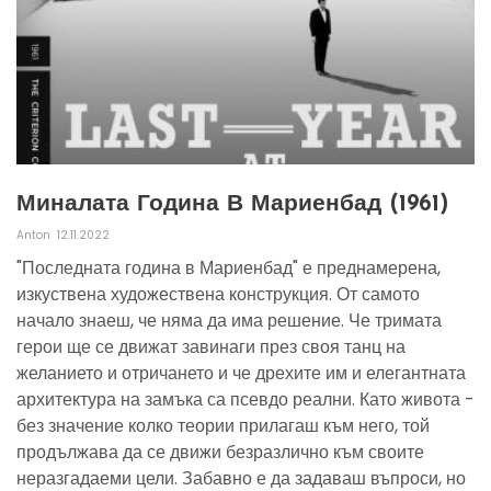
Миналата Година В Мариенбад (1961)
Anton
12.11.2022
"Последната година в Мариенбад" е преднамерена,
изкуствена художествена конструкция. От самото
начало знаеш, че няма да има решение. Че тримата
герои ще се движат завинаги през своя танц на
желанието и отричането и че дрехите им и елегантната
архитектура на замъка са псевдо реални. Като живота -
без значение колко теории прилагаш към него, той
продължава да се движи безразлично към своите
неразгадаеми цели. Забавно е да задаваш въпроси, но