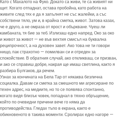
Като с Махалото на Фуко. Докато са живи, те са живият ни
щит. Когато отпаднат, остава пробойна, като работа на
живите след тях е да я запълнят не със жалейки, а със
собствени тяло, ум и, в крайна сметка, живот. Затова казах,
че е друго, а не омраза от ярост и объркване. Чуеш ли
камбаната, тя бие за теб. Излизаш едно напред. Око за око
и живот за живот — не във вехтия смисъл на буквална
реципрочност, а на духовен завет. Ако това не ти говори
нищо, пак страхотно — помилван си и отреден за
спокойствие. В обратния случай, ако откликваш, си призван,
и ако се справиш добре, накрая ще имаш светлина, както я
разбира Булгаков, да речем.
Узнах за кончината на Бела Тар от някаква безлична
социалка. Давам си сметка за смешното ми агресиране по
техен адрес, на медиите, но то се появява спонтанно,
когато видя близък човек, попаднал в тяхно обръщение,
който по очевидни причини вече го няма да
противодейства. Гледах тъпо в екрана, както е
обикновеното в такива моменти. Сролирах едно нагоре —