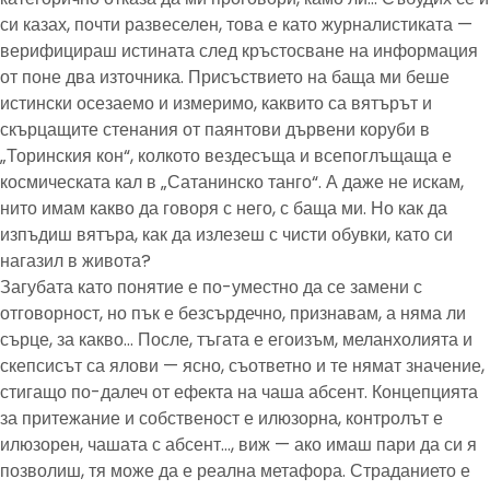
си казах, почти развеселен, това е като журналистиката —
верифицираш истината след кръстосване на информация
от поне два източника. Присъствието на баща ми беше
истински осезаемо и измеримо, каквито са вятърът и
скърцащите стенания от паянтови дървени коруби в
„Торинския кон“, колкото вездесъща и всепоглъщаща е
космическата кал в „Сатанинско танго“. А даже не искам,
нито имам какво да говоря с него, с баща ми. Но как да
изпъдиш вятъра, как да излезеш с чисти обувки, като си
нагазил в живота?
Загубата като понятие е по-уместно да се замени с
отговорност, но пък е безсърдечно, признавам, а няма ли
сърце, за какво… После, тъгата е егоизъм, меланхолията и
скепсисът са ялови — ясно, съответно и те нямат значение,
стигащо по-далеч от ефекта на чаша абсент. Концепцията
за притежание и собственост е илюзорна, контролът е
илюзорен, чашата с абсент…, виж — ако имаш пари да си я
позволиш, тя може да е реална метафора. Страданието е