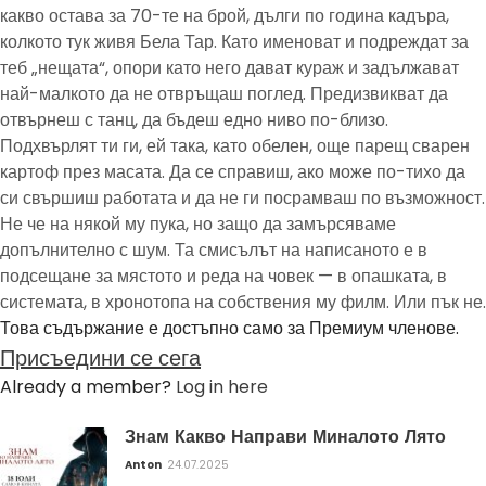
какво остава за 70-те на брой, дълги по година кадъра,
колкото тук живя Бела Тар. Като именоват и подреждат за
теб „нещата“, опори като него дават кураж и задължават
най-малкото да не отвръщаш поглед. Предизвикват да
отвърнеш с танц, да бъдеш едно ниво по-близо.
Подхвърлят ти ги, ей така, като обелен, още парещ сварен
картоф през масата. Да се справиш, ако може по-тихо да
си свършиш работата и да не ги посрамваш по възможност.
Не че на някой му пука, но защо да замърсяваме
допълнително с шум. Та смисълът на написаното е в
подсещане за мястото и реда на човек — в опашката, в
системата, в хронотопа на собствения му филм. Или пък не.
Това съдържание е достъпно само за Премиум членове.
Присъедини се сега
Already a member?
Log in here
Знам Какво Направи Миналото Лято
Anton
24.07.2025