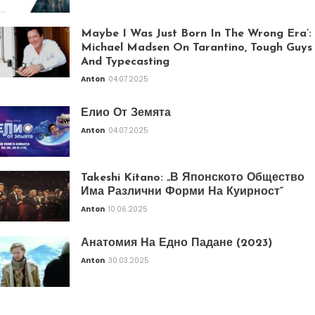
Maybe I Was Just Born In The Wrong Era’:
Michael Madsen On Tarantino, Tough Guys
And Typecasting
Anton
04.07.2025
Елио От Земята
Anton
04.07.2025
Takeshi Kitano: „В Японското Общество
Има Различни Форми На Куирност“
Anton
10.06.2025
Анатомия На Едно Падане (2023)
Anton
30.03.2025