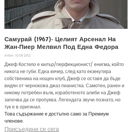
Самурай (1967)- Целият Арсенал На
Жан-Пиер Мелвил Под Една Федора
Anton
10.08.2012
Джеф Костело е килър/перфекционист/ енигма, който
никога не губи. Една вечер, след като екзекутира
собственика на нощен клуб, Джеф се оставя да бъде
видян от чернокожа джаз пианистка. Самотен, ранен и
никому потребен вълк, изработеното алиби на Джеф
започва да се пропуква. Легендата звучи познато, но
тук е в оригинал.
Това съдържание е достъпно само за Премиум
членове.
Присъедини се сега