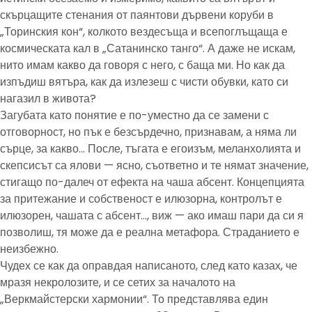
скърцащите стенания от паянтови дървени коруби в
„Торинския кон“, колкото вездесъща и всепоглъщаща е
космическата кал в „Сатанинско танго“. А даже не искам,
нито имам какво да говоря с него, с баща ми. Но как да
изпъдиш вятъра, как да излезеш с чисти обувки, като си
нагазил в живота?
Загубата като понятие е по-уместно да се замени с
отговорност, но пък е безсърдечно, признавам, а няма ли
сърце, за какво… После, тъгата е егоизъм, меланхолията и
скепсисът са ялови — ясно, съответно и те нямат значение,
стигащо по-далеч от ефекта на чаша абсент. Концепцията
за притежание и собственост е илюзорна, контролът е
илюзорен, чашата с абсент…, виж — ако имаш пари да си я
позволиш, тя може да е реална метафора. Страданието е
неизбежно.
Чудех се как да оправдая написаното, след като казах, че
мразя некролозите, и се сетих за началото на
„Веркмайстерски хармонии“. То представлява един