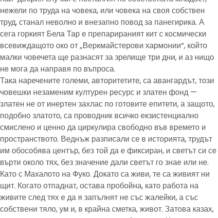
нежели по труда на човека, или човека на своя собствен
труд, станал неволно и внезапно повод за панегирика. А
сега горкият Бела Тар е препарираният кит с космически
всевиждащото око от „Веркмайстерови хармонии“, който
малки човечета ще разнасят за зрелище три дни, и аз нищо
не мога да направя по въпроса.
Така наречените големи, авторитетите, са авангардът, този
човешки незаменим културен ресурс и златен фонд —
златен не от инертен захлас по готовите епитети, а защото,
подобно златото, са проводник всичко екзистенциално
смислено и ценно да циркулира свободно във времето и
пространството. Веднъж разписали се в историята, трудът
им обособява център, без той да е фиксиран, и светът си се
върти около тях, без значение дали светът го знае или не.
Като с Махалото на Фуко. Докато са живи, те са живият ни
щит. Когато отпаднат, остава пробойна, като работа на
живите след тях е да я запълнят не със жалейки, а със
собствени тяло, ум и, в крайна сметка, живот. Затова казах,