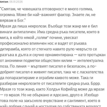
Anton
06.01.2026
"Смятам, че човешката отговорност е много голяма,
огромна. Може би най-важният фактор. Знаете ли, не
вярвам в Бог."
Мразя да пиша некролози. Въобще този жанр ми е бил
винаги антипатичен. Има средна ръка писатели, които в
мига, в който някой „голям“ почине, увесват
професионално впиянчен нос и вадят от ръкава
дитирамба, която от стегнато навито руло чевръсто се
разгъва в дълга и скучно орнаментирана — като протъркан
от анонимни подметки обществен килим — интелектуална
поза. По линия – мъртвият писател е безопасен, а по-
добрият писател е живият писател, така че с ласкателства
да попаразитираме и ограбим каквото може. Така ги
разбирам некролозите от писателите средна ръка. Бррр.
Мразя го този жанр, както Холдън Кофийлд може да мрази
— го мразя. Но не объркано и ядосано, друго е. Изобщо
това поле на закъсняло вчувстване и сантимент, което в
най-добрия случай е носталгия по собствената младост,