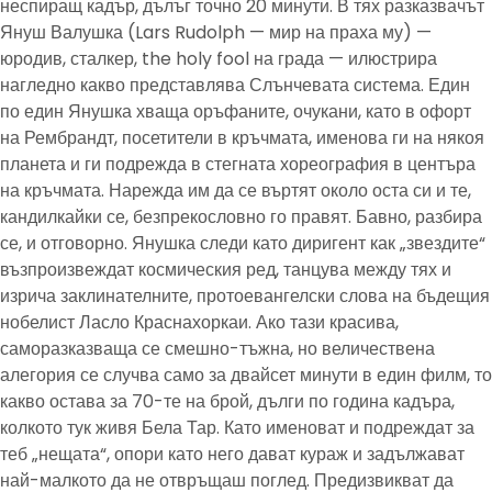
неспиращ кадър, дълъг точно 20 минути. В тях разказвачът
Януш Валушка (Lars Rudolph — мир на праха му) —
юродив, сталкер, the holy fool на града — илюстрира
нагледно какво представлява Слънчевата система. Един
по един Янушка хваща оръфаните, очукани, като в офорт
на Рембрандт, посетители в кръчмата, именова ги на някоя
планета и ги подрежда в стегната хореография в центъра
на кръчмата. Нарежда им да се въртят около оста си и те,
кандилкайки се, безпрекословно го правят. Бавно, разбира
се, и отговорно. Янушка следи като диригент как „звездите“
възпроизвеждат космическия ред, танцува между тях и
изрича заклинателните, протоевангелски слова на бъдещия
нобелист Ласло Краснахоркаи. Ако тази красива,
саморазказваща се смешно-тъжна, но величествена
алегория се случва само за двайсет минути в един филм, то
какво остава за 70-те на брой, дълги по година кадъра,
колкото тук живя Бела Тар. Като именоват и подреждат за
теб „нещата“, опори като него дават кураж и задължават
най-малкото да не отвръщаш поглед. Предизвикват да