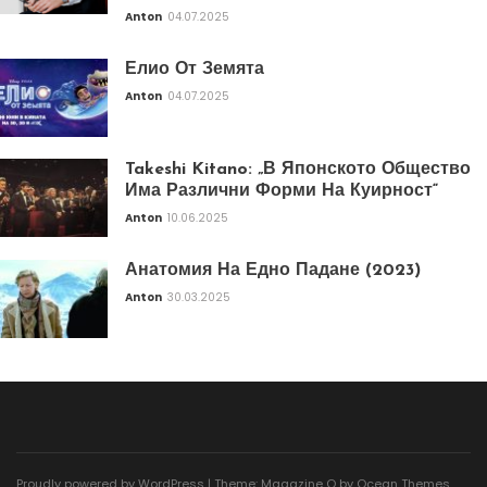
Anton
04.07.2025
Елио От Земята
Anton
04.07.2025
Takeshi Kitano: „В Японското Общество
Има Различни Форми На Куирност“
Anton
10.06.2025
Анатомия На Едно Падане (2023)
Anton
30.03.2025
Proudly powered by WordPress
|
Theme: Magazine O by
Ocean Themes
.