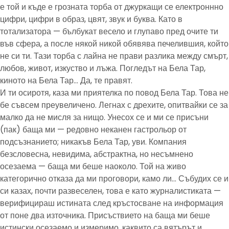
е той и къде е грозната торба от джуркащи се електроннно
цифри, цифри в образ, цвят, звук и буква. Като в
тотализатора — бълбукат весело и глупаво пред очите ти
във сфера, а после някой никой обявява печелившия, който
не си ти. Тази торба с лайна не прави разлика между смърт,
любов, живот, изкуство и лъжа. Погледът на Бела Тар,
киното на Бела Тар… Да, те правят.
И ти осиротя, каза ми приятелка по повод Бела Тар. Това не
бе съвсем преувеличено. Легнах с дрехите, опитвайки се за
малко да не мисля за нищо. Унесох се и ми се присъни
(пак) баща ми — редовно неканен гастрольор от
подсъзнанието; никакъв Бела Тар, уви. Компания
безсловесна, невидима, абстрактна, но несъмнено
осезаема — баща ми беше наоколо. Той на живо
категорично отказа да ми проговори, камо ли… Събудих се и
си казах, почти развеселен, това е като журналистиката —
верифицираш истината след кръстосване на информация
от поне два източника. Присъствието на баща ми беше
истински осезаемо и измеримо, каквито са вятърът и