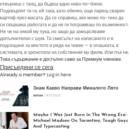
отвърнеш с танц, да бъдеш едно ниво по-близо.
Подхвърлят ти ги, ей така, като обелен, още парещ сварен
картоф през масата. Да се справиш, ако може по-тихо да
си свършиш работата и да не ги посрамваш по възможност.
Не че на някой му пука, но защо да замърсяваме
допълнително с шум. Та смисълът на написаното е в
подсещане за мястото и реда на човек — в опашката, в
системата, в хронотопа на собствения му филм. Или пък не.
Това съдържание е достъпно само за Премиум членове.
Присъедини се сега
Already a member?
Log in here
Знам Какво Направи Миналото Лято
Anton
24.07.2025
Maybe I Was Just Born In The Wrong Era’:
Michael Madsen On Tarantino, Tough Guys
And Typecasting