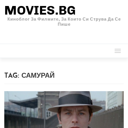
MOVIES.BG
Киноблог За Филмите, За Които Си Струва Да Се
Пише
Togg
navi
TAG:
САМУРАЙ