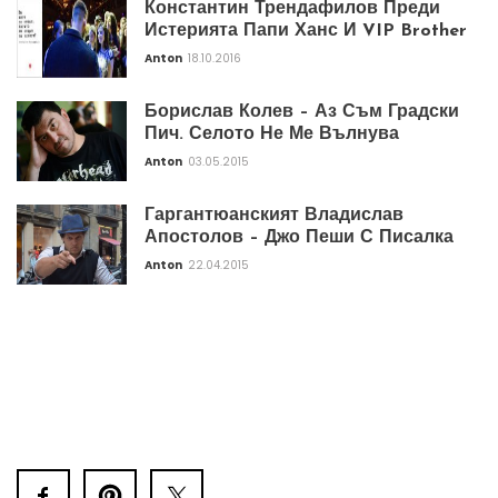
Константин Трендафилов Преди
Истерията Папи Ханс И VIP Brother
Anton
18.10.2016
Борислав Колев – Аз Съм Градски
Пич. Селото Не Ме Вълнува
Anton
03.05.2015
Гаргантюанският Владислав
Апостолов – Джо Пеши С Писалка
Anton
22.04.2015