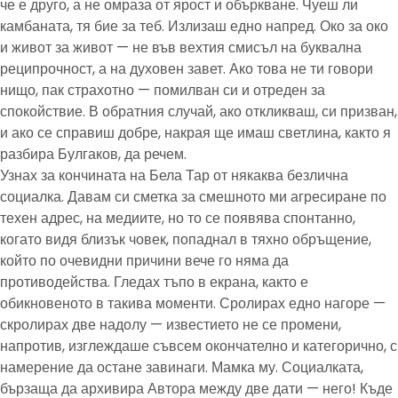
че е друго, а не омраза от ярост и объркване. Чуеш ли
камбаната, тя бие за теб. Излизаш едно напред. Око за око
и живот за живот — не във вехтия смисъл на буквална
реципрочност, а на духовен завет. Ако това не ти говори
нищо, пак страхотно — помилван си и отреден за
спокойствие. В обратния случай, ако откликваш, си призван,
и ако се справиш добре, накрая ще имаш светлина, както я
разбира Булгаков, да речем.
Узнах за кончината на Бела Тар от някаква безлична
социалка. Давам си сметка за смешното ми агресиране по
техен адрес, на медиите, но то се появява спонтанно,
когато видя близък човек, попаднал в тяхно обръщение,
който по очевидни причини вече го няма да
противодейства. Гледах тъпо в екрана, както е
обикновеното в такива моменти. Сролирах едно нагоре —
скролирах две надолу — известието не се промени,
напротив, изглеждаше съвсем окончателно и категорично, с
намерение да остане завинаги. Мамка му. Социалката,
бързаща да архивира Автора между две дати — него! Къде