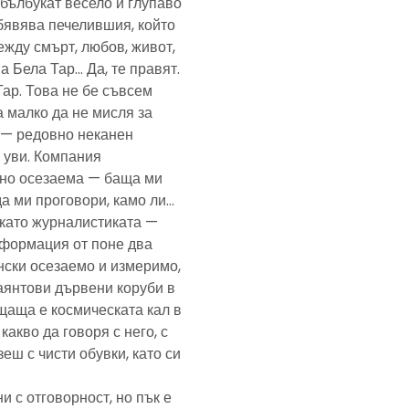
— бълбукат весело и глупаво
обявява печелившия, който
ежду смърт, любов, живот,
а Бела Тар… Да, те правят.
Тар. Това не бе съвсем
а малко да не мисля за
и — редовно неканен
, уви. Компания
ено осезаема — баща ми
да ми проговори, камо ли…
е като журналистиката —
формация от поне два
нски осезаемо и измеримо,
аянтови дървени коруби в
щаща е космическата кал в
какво да говоря с него, с
еш с чисти обувки, като си
и с отговорност, но пък е