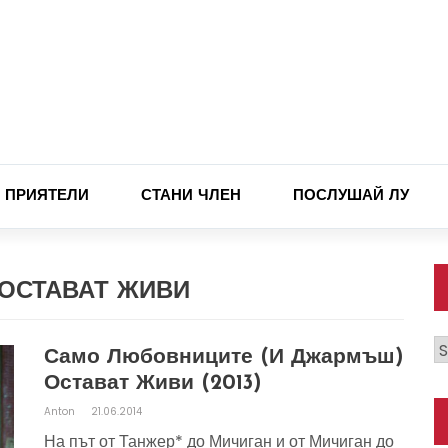
ПРИЯТЕЛИ
СТАНИ ЧЛЕН
ПОСЛУШАЙ ЛУ
ОСТАВАТ ЖИВИ
К
Само Любовниците (и Джармъш)
Остават Живи (2013)
Anton
21.06.2014
На път от Танжер* до Мичиган и от Мичиган до