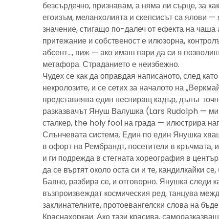
безсърдечно, признавам, а няма ли сърце, за ка
егоизъм, меланхолията и скепсисът са ялови — 
значение, стигащо по-далеч от ефекта на чаша 
притежание и собственост е илюзорна, контролъ
абсент…, виж — ако имаш пари да си я позволиш
метафора. Страданието е неизбежно.
Чудех се как да оправдая написаното, след като 
некролозите, и се сетих за началото на „Веркма
представлява един неспиращ кадър, дълъг точно
разказвачът Януш Валушка (Lars Rudolph — ми
сталкер, the holy fool на града — илюстрира н
Слънчевата система. Един по един Янушка хващ
в офорт на Рембрандт, посетители в кръчмата, 
и ги подрежда в стегната хореография в центъ
да се въртят около оста си и те, кандилкайки се
Бавно, разбира се, и отговорно. Янушка следи к
възпроизвеждат космическия ред, танцува межд
заклинателните, протоевангелски слова на бъд
Краснахоркаи. Ако тази красива, саморазказва