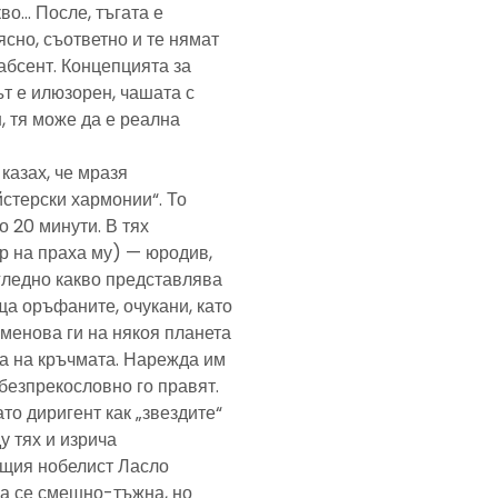
кво… После, тъгата е
ясно, съответно и те нямат
абсент. Концепцията за
т е илюзорен, чашата с
, тя може да е реална
казах, че мразя
йстерски хармонии“. То
 20 минути. В тях
р на праха му) — юродив,
агледно какво представлява
а оръфаните, очукани, като
именова ги на някоя планета
ра на кръчмата. Нарежда им
, безпрекословно го правят.
ато диригент как „звездите“
у тях и изрича
ещия нобелист Ласло
ща се смешно-тъжна, но