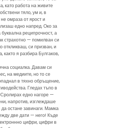
а, като работа на живите
обствени тяло, ум и, в
а не омраза от ярост и
злизаш едно напред. Око за
а буквална реципрочност, а
пак страхотно — помилван си
о откликваш, си призван, и
, както я разбира Булгаков,
лична социалка. Давам си
с, на медиите, но то се
попаднал в тяхно обръщение,
тиводейства. Гледах тъпо в
. Сролирах едно нагоре —
ени, напротив, изглеждаше
 да остане завинаги. Мамка
ежду две дати — него! Къде
електроннно цифри, цифри в