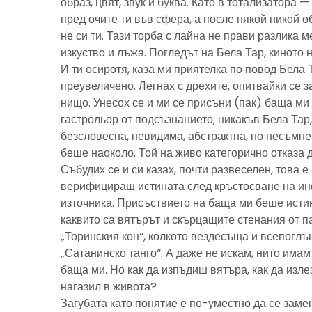
образ, цвят, звук и буква. Като в тотализатора 
пред очите ти във сфера, а после някой никой 
не си ти. Тази торба с лайна не прави разлика м
изкуство и лъжа. Погледът на Бела Тар, киното н
И ти осиротя, каза ми приятелка по повод Бела 
преувеличено. Легнах с дрехите, опитвайки се з
нищо. Унесох се и ми се присъни (пак) баща м
гастрольор от подсъзнанието; никакъв Бела Тар
безсловесна, невидима, абстрактна, но несъмн
беше наоколо. Той на живо категорично отказа 
Събудих се и си казах, почти развеселен, това 
верифицираш истината след кръстосване на ин
източника. Присъствието на баща ми беше исти
каквито са вятърът и скърцащите стенания от п
„Торинския кон“, колкото вездесъща и всепоглъ
„Сатанинско танго“. А даже не искам, нито имам 
баща ми. Но как да изпъдиш вятъра, как да излез
нагазил в живота?
Загубата като понятие е по-уместно да се замен