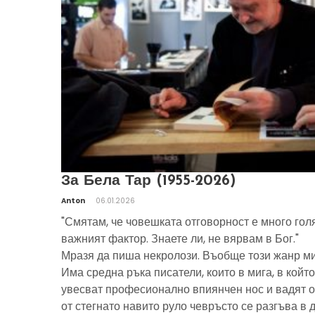
За Бела Тар (1955-2026)
Anton
06.01.2026
"Смятам, че човешката отговорност е много гол
важният фактор. Знаете ли, не вярвам в Бог."
Мразя да пиша некролози. Въобще този жанр ми
Има средна ръка писатели, които в мига, в който
увесват професионално впиянчен нос и вадят о
от стегнато навито руло чевръсто се разгъва в 