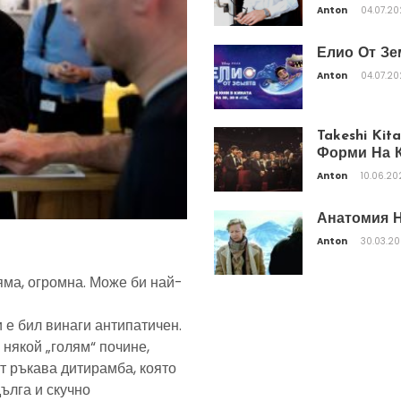
Anton
04.07.2
Елио От Зе
Anton
04.07.2
Takeshi Ki
Форми На К
Anton
10.06.20
Анатомия Н
Anton
30.03.2
яма, огромна. Може би най-
 е бил винаги антипатичен.
 някой „голям“ почине,
т ръкава дитирамба, която
дълга и скучно