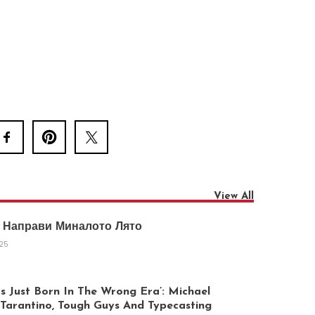
View All
 Направи Миналото Лято
025
 Just Born In The Wrong Era’: Michael
arantino, Tough Guys And Typecasting