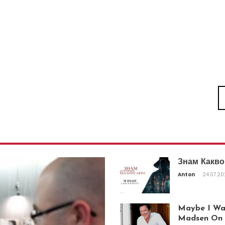
Знам Какво
Anton
24.07.2
Maybe I Was
Madsen On T