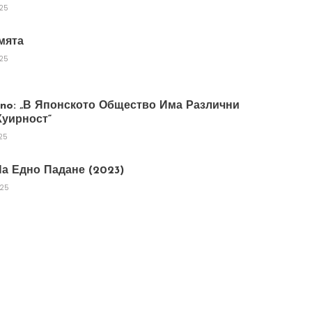
025
мята
025
tano: „В Японското Общество Има Различни
уирност“
25
а Едно Падане (2023)
025