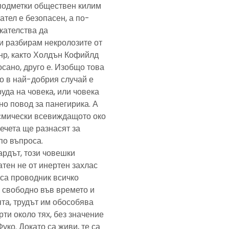
подметки обществен килим
ател е безопасен, а по-
скателства да
и разбирам некролозите от
анр, както Холдън Кофийлд
сано, друго е. Изобщо това
то в най-добрия случай е
уда на човека, или човека
но повод за панегирика. А
осмически всевиждащото око
ечета ще разнасят за
по въпроса.
ардът, този човешки
тен не от инертен захлас
, са проводник всичко
 свободно във времето и
та, трудът им обособява
рти около тях, без значение
Фуко. Докато са живи, те са