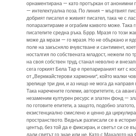
орнаментирана — като протъркан от анонимни 
— интелектуална поза. По линия – мъртвият пис
добрият писател е живият писател, така че с ла
попаразитираме и ограбим каквото може. Така г
писателите средна ръка. Бррр. Мразя го този ж
може да мрази — го мразя. Но не объркано и ядо
поле на закъсняло вчувстване и сантимент, кое
носталгия по собствената младост, нежели по тр
на своя собствен труд, станал неволно и внезап
сега горкият Бела Тар е препарираният кит с к
от „Веркмайстерови хармонии“, който малки чов
зрелище три дни, и аз нищо не мога да направя 
Така наречените големи, авторитетите, са аванг
незаменим културен ресурс и златен фонд — зла
по готовите епитети, а защото, подобно златото
екзистенциално смислено и ценно да циркулира
пространството. Веднъж разписали се в история
център, без той да е фиксиран, и светът си се въ
дали светът го знае или не. Като с Махалото на 