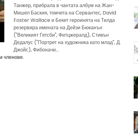
Танжер, прибрала в чантата албум на Жан-
Мишел Баския, томчета на Сервантес, David
Foster Wallace и Бекет героинята на Тилда
резервира имената на Дейзи Бюканън
("Великият Гетсби", Фитцжералд), Стивън
Дедалус ("Портрет на художника като млад", Д.
Джойс), Фибоначи...
м членове.