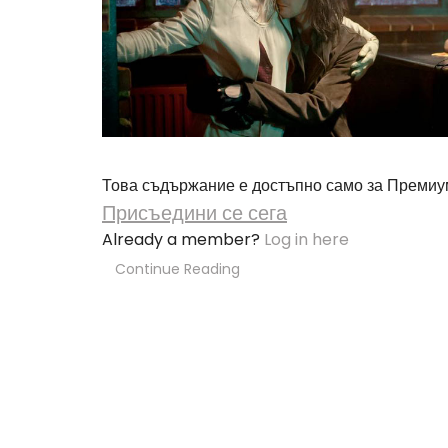
Това съдържание е достъпно само за Премиу
Присъедини се сега
Already a member?
Log in here
Continue Reading