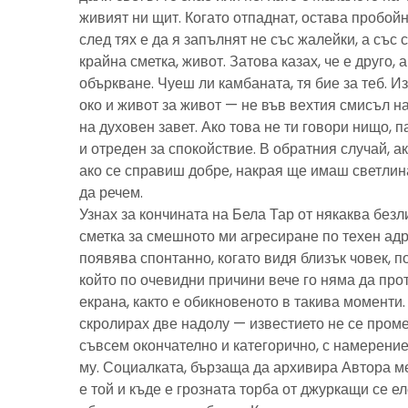
живият ни щит. Когато отпаднат, остава пробойн
след тях е да я запълнят не със жалейки, а със с
крайна сметка, живот. Затова казах, че е друго, 
объркване. Чуеш ли камбаната, тя бие за теб. И
око и живот за живот — не във вехтия смисъл н
на духовен завет. Ако това не ти говори нищо, 
и отреден за спокойствие. В обратния случай, ак
ако се справиш добре, накрая ще имаш светлина
да речем.
Узнах за кончината на Бела Тар от някаква без
сметка за смешното ми агресиране по техен адре
появява спонтанно, когато видя близък човек, 
който по очевидни причини вече го няма да про
екрана, както е обикновеното в такива моменти
скролирах две надолу — известието не се пром
съвсем окончателно и категорично, с намерение
му. Социалката, бързаща да архивира Автора м
е той и къде е грозната торба от джуркащи се 