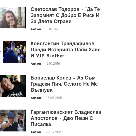
Светослав Тодоров – “Да Те
Запомнят С Добро Е Риск И
За Двете Страни”
Anton
18.11.2017
Константин Трендафилов
Преди Истерията Папи Ханс
И VIP Brother
Anton
18.10.2016
Борислав Колев – Аз Съм
Градски Пич. Селото Не Ме
Вълнува
Anton
03.05.2015
Гаргантюанският Владислав
Апостолов – Джо Пеши С
Писалка
Anton
22.04.2015