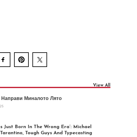
View All
 Направи Миналото Лято
025
 Just Born In The Wrong Era’: Michael
arantino, Tough Guys And Typecasting