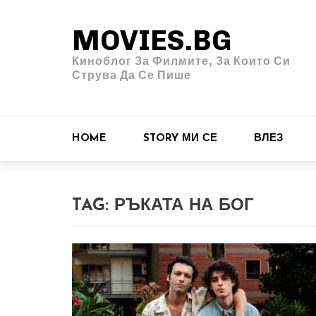
MOVIES.BG
Киноблог За Филмите, За Които Си
Струва Да Се Пише
HOME
STORY МИ СЕ
ВЛЕЗ
TAG:
РЪКАТА НА БОГ