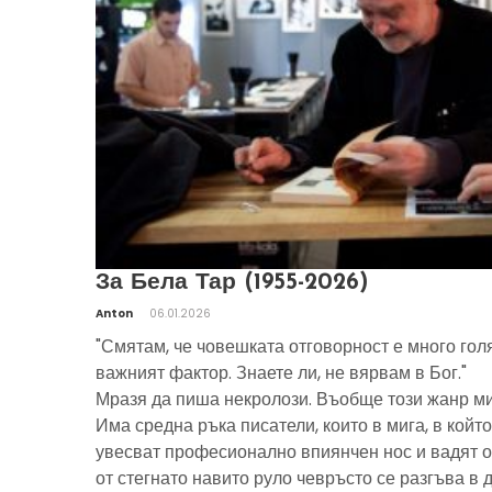
За Бела Тар (1955-2026)
Anton
06.01.2026
"Смятам, че човешката отговорност е много гол
важният фактор. Знаете ли, не вярвам в Бог."
Мразя да пиша некролози. Въобще този жанр ми
Има средна ръка писатели, които в мига, в който
увесват професионално впиянчен нос и вадят о
от стегнато навито руло чевръсто се разгъва в 