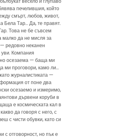
— бълбукат весело и глупаво
обявява печелившия, който
ежду смърт, любов, живот,
а Бела Тар… Да, те правят.
Тар. Това не бе съвсем
а малко да не мисля за
и — редовно неканен
, уви. Компания
ено осезаема — баща ми
да ми проговори, камо ли…
е като журналистиката —
формация от поне два
нски осезаемо и измеримо,
аянтови дървени коруби в
щаща е космическата кал в
какво да говоря с него, с
еш с чисти обувки, като си
и с отговорност, но пък е