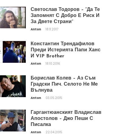
Светослав Тодоров – “Да Те
Запомнят С Добро Е Риск И
За Двете Страни”
Anton
18.11.2017
Константин Трендафилов
Преди Истерията Папи Ханс
И VIP Brother
Anton
18.10.2016
Борислав Колев – Аз Съм
Градски Пич. Селото Не Ме
Вълнува
Anton
03.05.2015
Гаргантюанският Владислав
Апостолов – Джо Пеши С
Писалка
Anton
22.04.2015