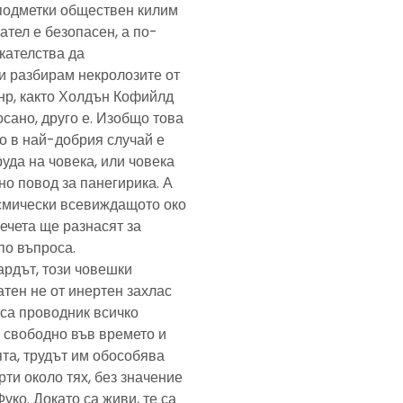
подметки обществен килим
ател е безопасен, а по-
скателства да
и разбирам некролозите от
анр, както Холдън Кофийлд
сано, друго е. Изобщо това
то в най-добрия случай е
уда на човека, или човека
но повод за панегирика. А
осмически всевиждащото око
ечета ще разнасят за
по въпроса.
ардът, този човешки
тен не от инертен захлас
, са проводник всичко
 свободно във времето и
та, трудът им обособява
рти около тях, без значение
Фуко. Докато са живи, те са