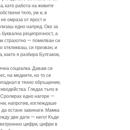
а, като работа на живите
обствени тяло, ум и, в
а не омраза от ярост и
злизаш едно напред. Око за
а буквална реципрочност, а
пак страхотно — помилван си
о откликваш, си призван, и
, както я разбира Булгаков,
лична социалка. Давам си
с, на медиите, но то се
попаднал в тяхно обръщение,
тиводейства. Гледах тъпо в
. Сролирах едно нагоре —
ени, напротив, изглеждаше
 да остане завинаги. Мамка
ежду две дати — него! Къде
електроннно цифри, цифри в