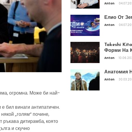
Anton
04.07.2
Елио От Зе
Anton
04.07.2
Takeshi Ki
Форми На К
Anton
10.06.20
Анатомия Н
Anton
30.03.2
яма, огромна. Може би най-
 е бил винаги антипатичен.
 някой „голям“ почине,
т ръкава дитирамба, която
дълга и скучно