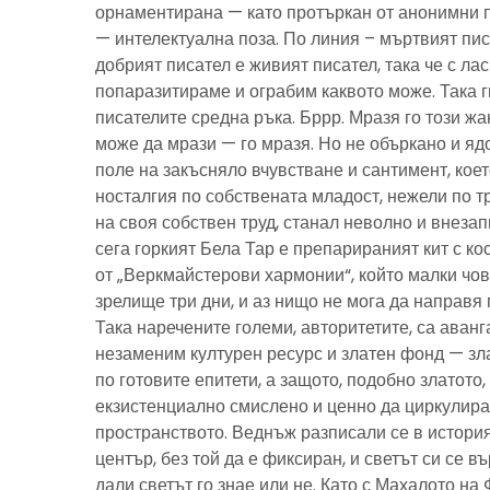
орнаментирана — като протъркан от анонимни 
— интелектуална поза. По линия – мъртвият пис
добрият писател е живият писател, така че с ла
попаразитираме и ограбим каквото може. Така г
писателите средна ръка. Бррр. Мразя го този ж
може да мрази — го мразя. Но не объркано и ядо
поле на закъсняло вчувстване и сантимент, кое
носталгия по собствената младост, нежели по тр
на своя собствен труд, станал неволно и внезап
сега горкият Бела Тар е препарираният кит с к
от „Веркмайстерови хармонии“, който малки чов
зрелище три дни, и аз нищо не мога да направя 
Така наречените големи, авторитетите, са аванг
незаменим културен ресурс и златен фонд — зла
по готовите епитети, а защото, подобно златото
екзистенциално смислено и ценно да циркулира
пространството. Веднъж разписали се в история
център, без той да е фиксиран, и светът си се въ
дали светът го знае или не. Като с Махалото на 