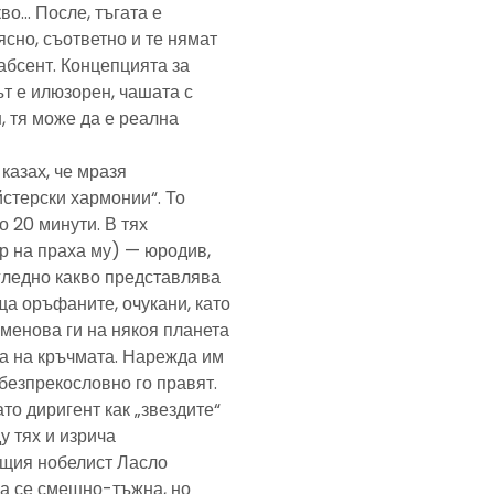
кво… После, тъгата е
ясно, съответно и те нямат
абсент. Концепцията за
т е илюзорен, чашата с
, тя може да е реална
казах, че мразя
йстерски хармонии“. То
 20 минути. В тях
р на праха му) — юродив,
агледно какво представлява
а оръфаните, очукани, като
именова ги на някоя планета
ра на кръчмата. Нарежда им
, безпрекословно го правят.
ато диригент как „звездите“
у тях и изрича
ещия нобелист Ласло
ща се смешно-тъжна, но