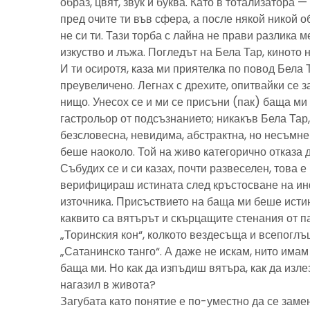
образ, цвят, звук и буква. Като в тотализатора 
пред очите ти във сфера, а после някой никой 
не си ти. Тази торба с лайна не прави разлика м
изкуство и лъжа. Погледът на Бела Тар, киното н
И ти осиротя, каза ми приятелка по повод Бела 
преувеличено. Легнах с дрехите, опитвайки се з
нищо. Унесох се и ми се присъни (пак) баща м
гастрольор от подсъзнанието; никакъв Бела Тар
безсловесна, невидима, абстрактна, но несъмн
беше наоколо. Той на живо категорично отказа 
Събудих се и си казах, почти развеселен, това 
верифицираш истината след кръстосване на ин
източника. Присъствието на баща ми беше исти
каквито са вятърът и скърцащите стенания от п
„Торинския кон“, колкото вездесъща и всепоглъ
„Сатанинско танго“. А даже не искам, нито имам 
баща ми. Но как да изпъдиш вятъра, как да излез
нагазил в живота?
Загубата като понятие е по-уместно да се замен