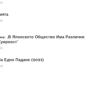
025
мята
025
tano: „В Японското Общество Има Различни
уирност“
25
а Едно Падане (2023)
025