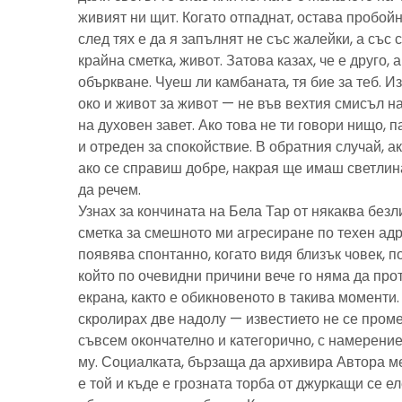
живият ни щит. Когато отпаднат, остава пробойн
след тях е да я запълнят не със жалейки, а със с
крайна сметка, живот. Затова казах, че е друго, 
объркване. Чуеш ли камбаната, тя бие за теб. И
око и живот за живот — не във вехтия смисъл н
на духовен завет. Ако това не ти говори нищо, 
и отреден за спокойствие. В обратния случай, ак
ако се справиш добре, накрая ще имаш светлина
да речем.
Узнах за кончината на Бела Тар от някаква без
сметка за смешното ми агресиране по техен адре
появява спонтанно, когато видя близък човек, 
който по очевидни причини вече го няма да про
екрана, както е обикновеното в такива моменти
скролирах две надолу — известието не се пром
съвсем окончателно и категорично, с намерение
му. Социалката, бързаща да архивира Автора м
е той и къде е грозната торба от джуркащи се 