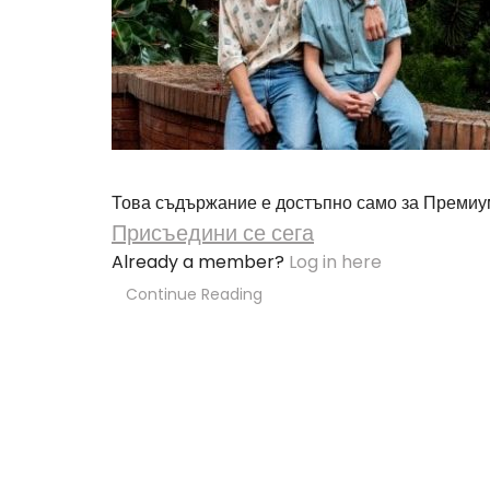
Това съдържание е достъпно само за Премиу
Присъедини се сега
Already a member?
Log in here
Continue Reading