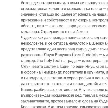
безсърдечно, признавам, а няма ли сърце, за ка
егоизъм, меланхолията и скепсисът са ялови — 
значение, стигащо по-далеч от ефекта на чаша 
притежание и собственост е илюзорна, контролъ
абсент…, виж — ако имаш пари да си я позволиш
метафора. Страданието е неизбежно.
Чудех се как да оправдая написаното, след като 
некролозите, и се сетих за началото на „Веркма
представлява един неспиращ кадър, дълъг точно
разказвачът Януш Валушка (Lars Rudolph — ми
сталкер, the holy fool на града — илюстрира н
Слънчевата система. Един по един Янушка хващ
в офорт на Рембрандт, посетители в кръчмата, 
и ги подрежда в стегната хореография в центъ
да се въртят около оста си и те, кандилкайки се
Бавно, разбира се, и отговорно. Янушка следи к
възпроизвеждат космическия ред, танцува межд
заклинателните, протоевангелски слова на бъд
Краснахоркаи. Ако тази красива, саморазказва