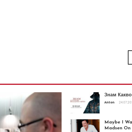
Знам Какво
Anton
24.07.2
Maybe I Was
Madsen On T