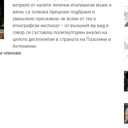
ветрило от налети типични италиански мъже и
жени, са толкова прецизно подбрани и
умишлено пресилени, че всеки от тях е
етнографски експонат - от външния му вид и
говор си съставяш политкултурен анализ на
цялото десетилетие в страната на Пазолини и
Антониони.
м членове.