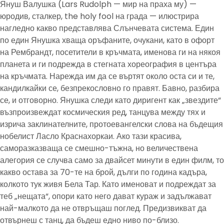
Януш Валушка (Lars Rudolph — мир на праха му) —
юродив, сталкер, the holy fool на града — илюстрира
нагледно какво представлява Слънчевата система. Един
по един Янушка хваща оръфаните, очукани, като в офорт
на Рембрандт, посетители в кръчмата, именова ги на някоя
планета и ги подрежда в стегната хореография в центъра
на кръчмата. Нарежда им да се въртят около оста си и те,
кандилкайки се, безпрекословно го правят. Бавно, разбира
се, и отговорно. Янушка следи като диригент как „звездите“
възпроизвеждат космическия ред, танцува между тях и
изрича заклинателните, протоевангелски слова на бъдещия
нобелист Ласло Краснахоркаи. Ако тази красива,
саморазказваща се смешно-тъжна, но величествена
алегория се случва само за двайсет минути в един филм, то
какво остава за 70-те на брой, дълги по година кадъра,
колкото тук живя Бела Тар. Като именоват и подреждат за
теб „нещата“, опори като него дават кураж и задължават
най-малкото да не отвръщаш поглед. Предизвикват да
отвърнеш с танц, да бъдеш едно ниво по-близо.