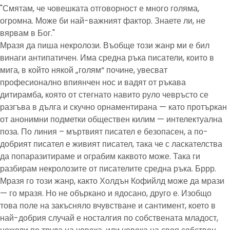
"Смятам, че човешката отговорност е много голяма,
огромна. Може би най-важният фактор. Знаете ли, не
вярвам в Бог."
Мразя да пиша некролози. Въобще този жанр ми е бил
винаги антипатичен. Има средна ръка писатели, които в
мига, в който някой „голям“ почине, увесват
професионално впиянчен нос и вадят от ръкава
дитирамба, която от стегнато навито руло чевръсто се
разгъва в дълга и скучно орнаментирана — като протъркан
от анонимни подметки обществен килим — интелектуална
поза. По линия – мъртвият писател е безопасен, а по-
добрият писател е живият писател, така че с ласкателства
да попаразитираме и ограбим каквото може. Така ги
разбирам некролозите от писателите средна ръка. Бррр.
Мразя го този жанр, както Холдън Кофийлд може да мрази
— го мразя. Но не объркано и ядосано, друго е. Изобщо
това поле на закъсняло вчувстване и сантимент, което в
най-добрия случай е носталгия по собствената младост,