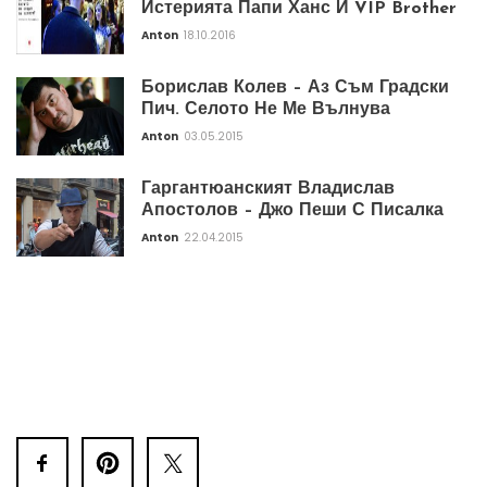
Истерията Папи Ханс И VIP Brother
Anton
18.10.2016
Борислав Колев – Аз Съм Градски
Пич. Селото Не Ме Вълнува
Anton
03.05.2015
Гаргантюанският Владислав
Апостолов – Джо Пеши С Писалка
Anton
22.04.2015