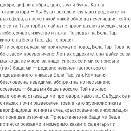
цифри, цифри в образ, цвят, звук и буква. Като в
тотализатора — бълбукат весело и глупаво пред очите ти
във сфера, а после някой никой обявява печелившия, който
не си ти. Тази торба с лайна не прави разлика между смърт,
любов, живот, изкуство и лъжа. Погледът на Бела Тар,
киното на Бела Тар… Да, те правят.
И ти осиротя, каза ми приятелка по повод Бела Тар. Това не
бе съвсем преувеличено. Легнах с дрехите, опитвайки се за
малко да не мисля за нищо. Унесох се и ми се присъни
(пак) баща ми — редовно неканен гастрольор от
подсъзнанието; никакъв Бела Тар, уви. Компания
безсловесна, невидима, абстрактна, но несъмнено
осезаема — баща ми беше наоколо. Той на живо
категорично отказа да ми проговори, камо ли… Събудих се и
си казах, почти развеселен, това е като журналистиката —
верифицираш истината след кръстосване на информация
от поне два източника. Присъствието на баща ми беше
истински осезаемо и измеримо, каквито са вятърът и