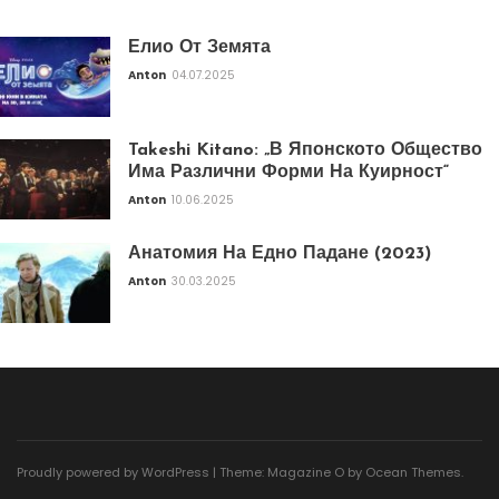
Елио От Земята
Anton
04.07.2025
Takeshi Kitano: „В Японското Общество
Има Различни Форми На Куирност“
Anton
10.06.2025
Анатомия На Едно Падане (2023)
Anton
30.03.2025
Proudly powered by WordPress
|
Theme: Magazine O by
Ocean Themes
.