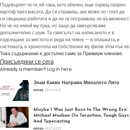
Подхвърлят ти ги, ей така, като обелен, още парещ сварен
картоф през масата. Да се справиш, ако може по-тихо да
си свършиш работата и да не ги посрамваш по възможност.
Не че на някой му пука, но защо да замърсяваме
допълнително с шум. Та смисълът на написаното е в
подсещане за мястото и реда на човек — в опашката, в
системата, в хронотопа на собствения му филм. Или пък не.
Това съдържание е достъпно само за Премиум членове.
Присъедини се сега
Already a member?
Log in here
Знам Какво Направи Миналото Лято
Anton
24.07.2025
Maybe I Was Just Born In The Wrong Era’:
Michael Madsen On Tarantino, Tough Guys
And Typecasting
Anton
04.07.2025