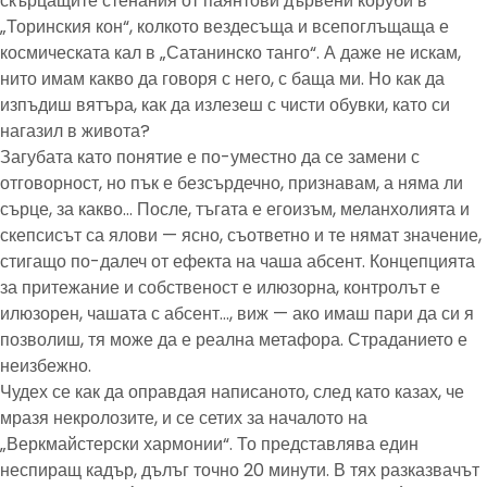
скърцащите стенания от паянтови дървени коруби в
„Торинския кон“, колкото вездесъща и всепоглъщаща е
космическата кал в „Сатанинско танго“. А даже не искам,
нито имам какво да говоря с него, с баща ми. Но как да
изпъдиш вятъра, как да излезеш с чисти обувки, като си
нагазил в живота?
Загубата като понятие е по-уместно да се замени с
отговорност, но пък е безсърдечно, признавам, а няма ли
сърце, за какво… После, тъгата е егоизъм, меланхолията и
скепсисът са ялови — ясно, съответно и те нямат значение,
стигащо по-далеч от ефекта на чаша абсент. Концепцията
за притежание и собственост е илюзорна, контролът е
илюзорен, чашата с абсент…, виж — ако имаш пари да си я
позволиш, тя може да е реална метафора. Страданието е
неизбежно.
Чудех се как да оправдая написаното, след като казах, че
мразя некролозите, и се сетих за началото на
„Веркмайстерски хармонии“. То представлява един
неспиращ кадър, дълъг точно 20 минути. В тях разказвачът