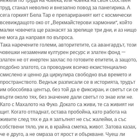
нежели по труда на човека, или човека на своя собствен
труд, станал неволно и внезапно повод за панегирика. А
сега горкият Бела Тар е препарираният кит с космически
всевиждащото око от „Веркмайстерови хармонии“, който
малки човечета ще разнасят за зрелище три дни, и аз нищо
не мога да направя по въпроса.
Така наречените големи, авторитетите, са авангардът, този
човешки незаменим културен ресурс и златен фонд —
златен не от инертен захлас по готовите епитети, а защото,
подобно златото, са проводник всичко екзистенциално
смислено и ценно да циркулира свободно във времето и
пространството. Веднъж разписали се в историята, трудът
им обособява център, без той да е фиксиран, и светът си се
върти около тях, без значение дали светът го знае или не.
Като с Махалото на Фуко. Докато са живи, те са живият ни
щит. Когато отпаднат, остава пробойна, като работа на
живите след тях е да я запълнят не със жалейки, а със
собствени тяло, ум и, в крайна сметка, живот. Затова казах,
че е друго, а не омраза от ярост и объркване. Чуеш ли