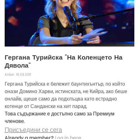
Гергана Турийска “на Коленцето На
Дявола”
Anton
16.09.2011
Гергана Турийска е бележит баунтихънтър, по който
онази Домино Харви, истинската, не Кийра, ако беше
онлайв, щеше само да подхлъцва като естрадно
котенце от Сандански на хит парад.
Това съдържание е достъпно само за Премиум
членове.
Присъедини се сега
Already a member?
Log in here