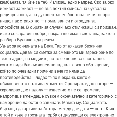
камбаната, тя бие за теб. Излизаш едно напред. Око за око
и живот за живот — не във вехтия смисъл на буквална
реципрочност, а на духовен завет. Ако това не ти говори
нищо, пак страхотно — помилван си и отреден за
спокойствие. В обратния случай, ако откликваш, си призван,
и ако се справиш добре, накрая ще имаш светлина, както я
разбира Булгаков, да речем.
Узнах за кончината на Бела Тар от някаква безлична
социалка. Давам си сметка за смешното ми агресиране по
техен адрес, на медиите, но то се появява спонтанно,
когато видя близък човек, попаднал в тяхно обръщение,
който по очевидни причини вече го няма да
противодейства. Гледах тъпо в екрана, както е
обикновеното в такива моменти. Сролирах едно нагоре —
скролирах две надолу — известието не се промени,
напротив, изглеждаше съвсем окончателно и категорично, с
намерение да остане завинаги. Мамка му. Социалката,
бързаща да архивира Автора между две дати — него! Къде
е той и къде е грозната торба от джуркащи се електроннно