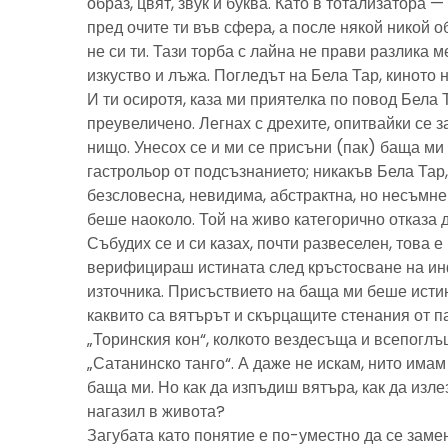
образ, цвят, звук и буква. Като в тотализатора 
пред очите ти във сфера, а после някой никой 
не си ти. Тази торба с лайна не прави разлика м
изкуство и лъжа. Погледът на Бела Тар, киното н
И ти осиротя, каза ми приятелка по повод Бела 
преувеличено. Легнах с дрехите, опитвайки се з
нищо. Унесох се и ми се присъни (пак) баща м
гастрольор от подсъзнанието; никакъв Бела Тар
безсловесна, невидима, абстрактна, но несъмн
беше наоколо. Той на живо категорично отказа 
Събудих се и си казах, почти развеселен, това 
верифицираш истината след кръстосване на ин
източника. Присъствието на баща ми беше исти
каквито са вятърът и скърцащите стенания от п
„Торинския кон“, колкото вездесъща и всепоглъ
„Сатанинско танго“. А даже не искам, нито имам 
баща ми. Но как да изпъдиш вятъра, как да излез
нагазил в живота?
Загубата като понятие е по-уместно да се замен