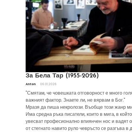
За Бела Тар (1955-2026)
Anton
06.01.2026
"Смятам, че човешката отговорност е много гол
важният фактор. Знаете ли, не вярвам в Бог."
Мразя да пиша некролози. Въобще този жанр ми
Има средна ръка писатели, които в мига, в който
увесват професионално впиянчен нос и вадят о
от стегнато навито руло чевръсто се разгъва в 