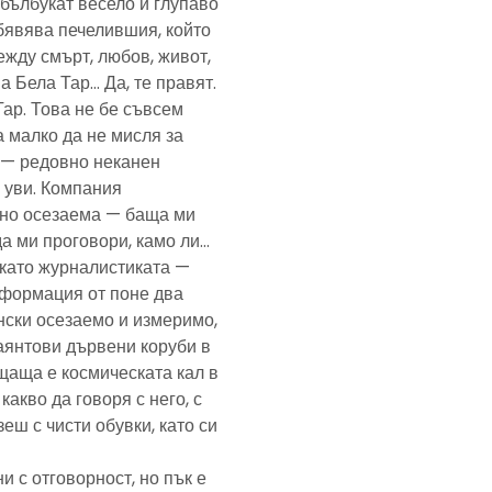
— бълбукат весело и глупаво
обявява печелившия, който
ежду смърт, любов, живот,
а Бела Тар… Да, те правят.
Тар. Това не бе съвсем
а малко да не мисля за
и — редовно неканен
, уви. Компания
ено осезаема — баща ми
да ми проговори, камо ли…
е като журналистиката —
формация от поне два
нски осезаемо и измеримо,
аянтови дървени коруби в
щаща е космическата кал в
какво да говоря с него, с
еш с чисти обувки, като си
и с отговорност, но пък е