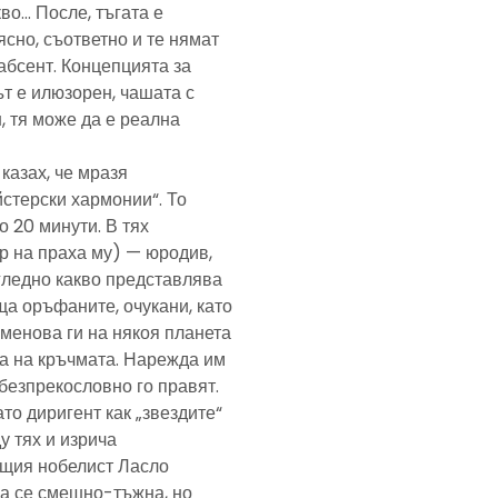
кво… После, тъгата е
ясно, съответно и те нямат
абсент. Концепцията за
т е илюзорен, чашата с
, тя може да е реална
казах, че мразя
йстерски хармонии“. То
 20 минути. В тях
р на праха му) — юродив,
агледно какво представлява
а оръфаните, очукани, като
именова ги на някоя планета
ра на кръчмата. Нарежда им
, безпрекословно го правят.
ато диригент как „звездите“
у тях и изрича
ещия нобелист Ласло
ща се смешно-тъжна, но