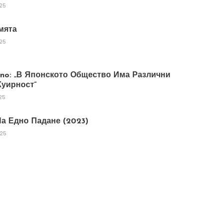
025
мята
025
tano: „В Японското Общество Има Различни
уирност“
25
а Едно Падане (2023)
025