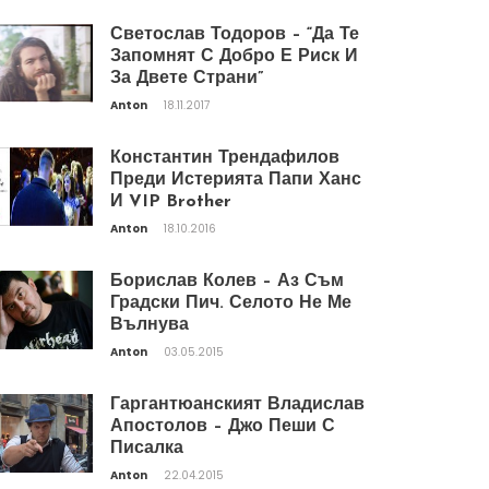
Светослав Тодоров – “Да Те
Запомнят С Добро Е Риск И
За Двете Страни”
Anton
18.11.2017
Константин Трендафилов
Преди Истерията Папи Ханс
И VIP Brother
Anton
18.10.2016
Борислав Колев – Аз Съм
Градски Пич. Селото Не Ме
Вълнува
Anton
03.05.2015
Гаргантюанският Владислав
Апостолов – Джо Пеши С
Писалка
Anton
22.04.2015