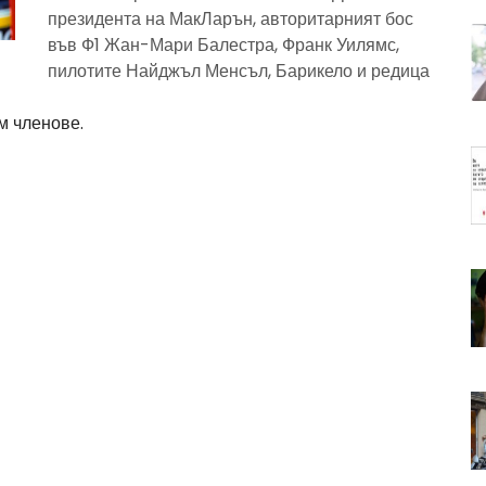
президента на МакЛарън, авторитарният бос
във Ф1 Жан-Мари Балестра, Франк Уилямс,
пилотите Найджъл Менсъл, Барикело и редица
м членове.