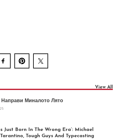
View All
 Направи Миналото Лято
025
 Just Born In The Wrong Era’: Michael
arantino, Tough Guys And Typecasting