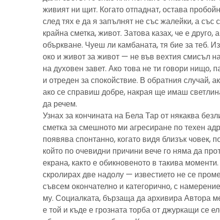
живият ни щит. Когато отпаднат, остава пробойн
след тях е да я запълнят не със жалейки, а със с
крайна сметка, живот. Затова казах, че е друго, 
объркване. Чуеш ли камбаната, тя бие за теб. И
око и живот за живот — не във вехтия смисъл н
на духовен завет. Ако това не ти говори нищо, 
и отреден за спокойствие. В обратния случай, ак
ако се справиш добре, накрая ще имаш светлина
да речем.
Узнах за кончината на Бела Тар от някаква без
сметка за смешното ми агресиране по техен адре
появява спонтанно, когато видя близък човек, 
който по очевидни причини вече го няма да про
екрана, както е обикновеното в такива моменти
скролирах две надолу — известието не се пром
съвсем окончателно и категорично, с намерение
му. Социалката, бързаща да архивира Автора м
е той и къде е грозната торба от джуркащи се 