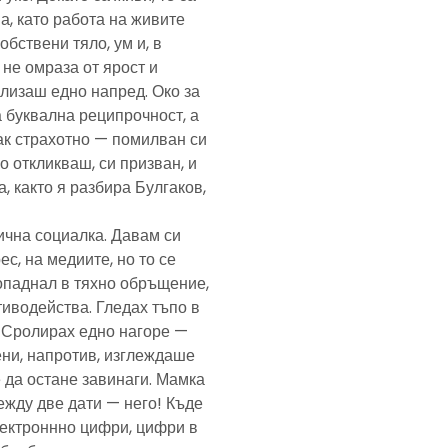
а, като работа на живите
обствени тяло, ум и, в
а не омраза от ярост и
злизаш едно напред. Око за
а буквална реципрочност, а
пак страхотно — помилван си
о откликваш, си призван, и
, както я разбира Булгаков,
лична социалка. Давам си
с, на медиите, но то се
попаднал в тяхно обръщение,
тиводейства. Гледах тъпо в
. Сролирах едно нагоре —
ени, напротив, изглеждаше
 да остане завинаги. Мамка
ежду две дати — него! Къде
електроннно цифри, цифри в