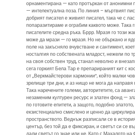
орнаментирана — като протъркан от анонимни 
— интелектуална поза. По линия – мъртвият пис
добрият писател е живият писател, така че с ла
попаразитираме и ограбим каквото може. Така г
писателите средна ръка. Бррр. Мразя го този ж
може да мрази — го мразя. Но не объркано и ядо
поле на закъсняло вчувстване и сантимент, кое
носталгия по собствената младост, нежели по тр
на своя собствен труд, станал неволно и внезап
сега горкият Бела Тар е препарираният кит с к
от „Веркмайстерови хармонии“, който малки чов
зрелище три дни, и аз нищо не мога да направя 
Така наречените големи, авторитетите, са аванг
незаменим културен ресурс и златен фонд — зла
по готовите епитети, а защото, подобно златото
екзистенциално смислено и ценно да циркулира
пространството. Веднъж разписали се в история
център, без той да е фиксиран, и светът си се въ
дали светът го знае или не. Като с Махалото на 