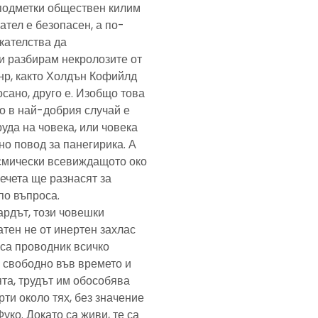
подметки обществен килим
ател е безопасен, а по-
скателства да
и разбирам некролозите от
анр, както Холдън Кофийлд
сано, друго е. Изобщо това
то в най-добрия случай е
уда на човека, или човека
но повод за панегирика. А
осмически всевиждащото око
ечета ще разнасят за
по въпроса.
ардът, този човешки
тен не от инертен захлас
, са проводник всичко
 свободно във времето и
та, трудът им обособява
рти около тях, без значение
Фуко. Докато са живи, те са