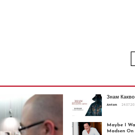
Знам Какво
Anton
24.07.2
Maybe I Was
Madsen On T