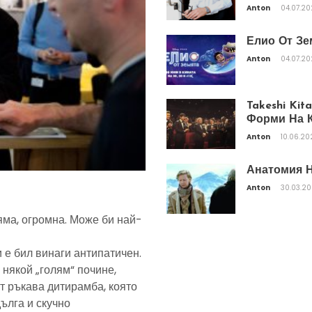
Anton
04.07.2
Елио От Зе
Anton
04.07.2
Takeshi Ki
Форми На К
Anton
10.06.20
Анатомия Н
Anton
30.03.2
яма, огромна. Може би най-
 е бил винаги антипатичен.
 някой „голям“ почине,
т ръкава дитирамба, която
дълга и скучно