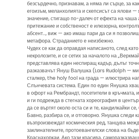
безсърдечно, признавам, а няма ли сърце, за ка
егоизъм, меланхолията и скепсисът са ялови — 
значение, стигащо по-далеч от ефекта на чаша 
притежание и собственост е илюзорна, контролъ
абсент…, виж — ако имаш пари да си я позволиш
метафора. Страданието е неизбежно.
Чудех се как да оправдая написаното, след като 
некролозите, и се сетих за началото на „Веркма
представлява един неспиращ кадър, дълъг точно
разказвачът Януш Валушка (Lars Rudolph — ми
сталкер, the holy fool на града — илюстрира н
Слънчевата система. Един по един Янушка хващ
в офорт на Рембрандт, посетители в кръчмата, 
и ги подрежда в стегната хореография в центъ
да се въртят около оста си и те, кандилкайки се
Бавно, разбира се, и отговорно. Янушка следи к
възпроизвеждат космическия ред, танцува межд
заклинателните, протоевангелски слова на бъд
Краснахоркаи. Ако тази красива, саморазказва