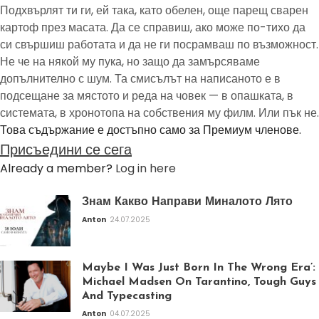
Подхвърлят ти ги, ей така, като обелен, още парещ сварен
картоф през масата. Да се справиш, ако може по-тихо да
си свършиш работата и да не ги посрамваш по възможност.
Не че на някой му пука, но защо да замърсяваме
допълнително с шум. Та смисълът на написаното е в
подсещане за мястото и реда на човек — в опашката, в
системата, в хронотопа на собствения му филм. Или пък не.
Това съдържание е достъпно само за Премиум членове.
Присъедини се сега
Already a member?
Log in here
Знам Какво Направи Миналото Лято
Anton
24.07.2025
Maybe I Was Just Born In The Wrong Era’:
Michael Madsen On Tarantino, Tough Guys
And Typecasting
Anton
04.07.2025