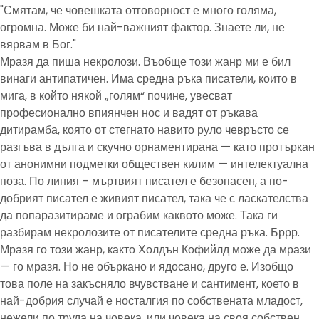
"Смятам, че човешката отговорност е много голяма,
огромна. Може би най-важният фактор. Знаете ли, не
вярвам в Бог."
Мразя да пиша некролози. Въобще този жанр ми е бил
винаги антипатичен. Има средна ръка писатели, които в
мига, в който някой „голям“ почине, увесват
професионално впиянчен нос и вадят от ръкава
дитирамба, която от стегнато навито руло чевръсто се
разгъва в дълга и скучно орнаментирана — като протъркан
от анонимни подметки обществен килим — интелектуална
поза. По линия – мъртвият писател е безопасен, а по-
добрият писател е живият писател, така че с ласкателства
да попаразитираме и ограбим каквото може. Така ги
разбирам некролозите от писателите средна ръка. Бррр.
Мразя го този жанр, както Холдън Кофийлд може да мрази
— го мразя. Но не объркано и ядосано, друго е. Изобщо
това поле на закъсняло вчувстване и сантимент, което в
най-добрия случай е носталгия по собствената младост,
нежели по труда на човека, или човека на своя собствен