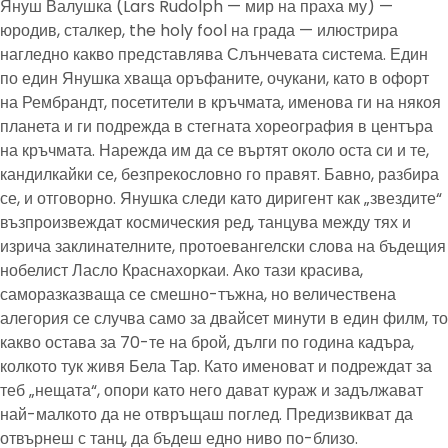
Януш Валушка (Lars Rudolph — мир на праха му) —
юродив, сталкер, the holy fool на града — илюстрира
нагледно какво представлява Слънчевата система. Един
по един Янушка хваща оръфаните, очукани, като в офорт
на Рембрандт, посетители в кръчмата, именова ги на някоя
планета и ги подрежда в стегната хореография в центъра
на кръчмата. Нарежда им да се въртят около оста си и те,
кандилкайки се, безпрекословно го правят. Бавно, разбира
се, и отговорно. Янушка следи като диригент как „звездите“
възпроизвеждат космическия ред, танцува между тях и
изрича заклинателните, протоевангелски слова на бъдещия
нобелист Ласло Краснахоркаи. Ако тази красива,
саморазказваща се смешно-тъжна, но величествена
алегория се случва само за двайсет минути в един филм, то
какво остава за 70-те на брой, дълги по година кадъра,
колкото тук живя Бела Тар. Като именоват и подреждат за
теб „нещата“, опори като него дават кураж и задължават
най-малкото да не отвръщаш поглед. Предизвикват да
отвърнеш с танц, да бъдеш едно ниво по-близо.