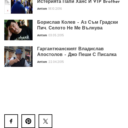
Истерията Папи Ханс И VIP Brother
Anton
18.10.2016
Борислав Колев – Аз Съм Градски
Пич. Селото Не Ме Вълнува
Anton
03.05.2015
Гаргантюанският Владислав
Апостолов – Джо Пеши С Писалка
Anton
22.04.2015