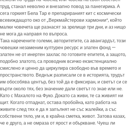
труд, станал неволно и внезапно повод за панегирика. А
сега горкият Бела Тар е препарираният кит с космически
всевиждащото око от „Веркмайстерови хармонии“, който
малки човечета ще разнасят за зрелище три дни, и аз нищо
не мога да направя по въпроса.
Така наречените големи, авторитетите, са авангардът, този
човешки незаменим културен ресурс и златен фонд —
златен не от инертен захлас по готовите епитети, а защото,
подобно златото, са проводник всичко екзистенциално
смислено и ценно да циркулира свободно във времето и
пространството. Веднъж разписали се в историята, трудът
им обособява център, без той да е фиксиран, и светът си се
върти около тях, без значение дали светът го знае или не.
Като с Махалото на Фуко. Докато са живи, те са живият ни
щит. Когато отпаднат, остава пробойна, като работа на
живите след тях е да я запълнят не със жалейки, а със
собствени тяло, ум и, в крайна сметка, живот. Затова казах,
че е друго, а не омраза от ярост и объркване. Чуеш ли