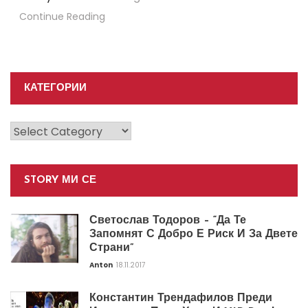
Continue Reading
КАТЕГОРИИ
Категории
STORY МИ СЕ
Светослав Тодоров – “Да Те
Запомнят С Добро Е Риск И За Двете
Страни”
Anton
18.11.2017
Константин Трендафилов Преди