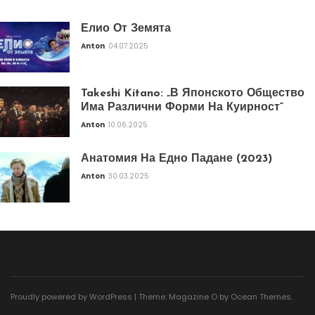
Елио От Земята
Anton
04.07.2025
Takeshi Kitano: „В Японското Общество
Има Различни Форми На Куирност“
Anton
10.06.2025
Анатомия На Едно Падане (2023)
Anton
30.03.2025
Proudly powered by WordPress
|
Theme: Magazine O by
Ocean Themes
.