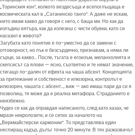
„Торинския кон“, колкото вездесъща и всепоглъщаща е
космическата кал в „Сатанинско танго“. А даже не искам,
нито имам какво да говоря с него, с баща ми. Но как да
изпъдиш вятъра, как да излезеш с чисти обувки, като си
нагазил в живота?
Загубата като понятие е по-уместно да се замени с
отговорност, но пък е безсърдечно, признавам, а няма ли
сърце, за какво… После, тъгата е егоизъм, меланхолията и
скепсисът са ялови — ясно, съответно и те нямат значение,
стигащо по-далеч от ефекта на чаша абсент. Концепцията
за притежание и собственост е илюзорна, контролът е
илюзорен, чашата с абсент…, виж — ако имаш пари да си я
позволиш, тя може да е реална метафора. Страданието е
неизбежно.
Чудех се как да оправдая написаното, след като казах, че
мразя некролозите, и се сетих за началото на
„Веркмайстерски хармонии“. То представлява един
неспиращ кадър, дълъг точно 20 минути. В тях разказвачът