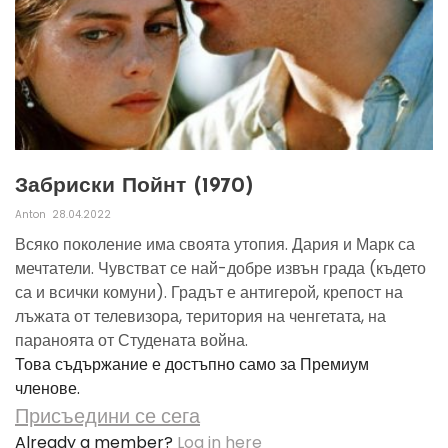
Забриски Пойнт (1970)
Anton
28.04.2022
Всяко поколение има своята утопия. Дария и Марк са
мечтатели. Чувстват се най-добре извън града (където
са и всички комуни). Градът е антигерой, крепост на
лъжата от телевизора, територия на ченгетата, на
параноята от Студената война.
Това съдържание е достъпно само за Премиум
членове.
Присъедини се сега
Already a member?
Log in here