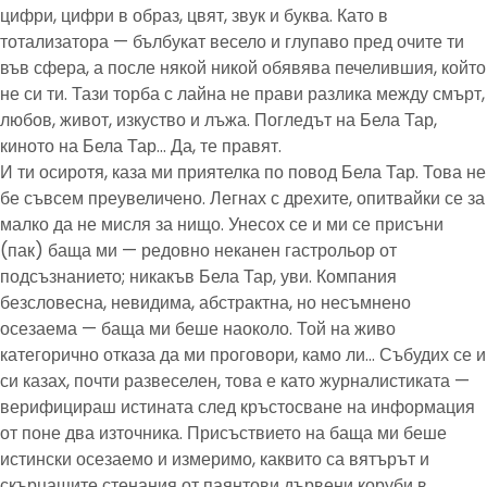
цифри, цифри в образ, цвят, звук и буква. Като в
тотализатора — бълбукат весело и глупаво пред очите ти
във сфера, а после някой никой обявява печелившия, който
не си ти. Тази торба с лайна не прави разлика между смърт,
любов, живот, изкуство и лъжа. Погледът на Бела Тар,
киното на Бела Тар… Да, те правят.
И ти осиротя, каза ми приятелка по повод Бела Тар. Това не
бе съвсем преувеличено. Легнах с дрехите, опитвайки се за
малко да не мисля за нищо. Унесох се и ми се присъни
(пак) баща ми — редовно неканен гастрольор от
подсъзнанието; никакъв Бела Тар, уви. Компания
безсловесна, невидима, абстрактна, но несъмнено
осезаема — баща ми беше наоколо. Той на живо
категорично отказа да ми проговори, камо ли… Събудих се и
си казах, почти развеселен, това е като журналистиката —
верифицираш истината след кръстосване на информация
от поне два източника. Присъствието на баща ми беше
истински осезаемо и измеримо, каквито са вятърът и
скърцащите стенания от паянтови дървени коруби в