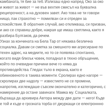
камбаната, тя бие за теб. Излизаш едно напред. Око за око
и живот за живот — не във вехтия смисъл на буквална
реципрочност, а на духовен завет. Ако това не ти говори
нищо, пак страхотно — помилван си и отреден за
спокойствие. В обратния случай, ако откликваш, си призван,
и ако се справиш добре, накрая ще имаш светлина, както я
разбира Булгаков, да речем.
Узнах за кончината на Бела Тар от някаква безлична
социалка. Давам си сметка за смешното ми агресиране по
техен адрес, на медиите, но то се появява спонтанно,
когато видя близък човек, попаднал в тяхно обръщение,
който по очевидни причини вече го няма да
противодейства. Гледах тъпо в екрана, както е
обикновеното в такива моменти. Сролирах едно нагоре —
скролирах две надолу — известието не се промени,
напротив, изглеждаше съвсем окончателно и категорично, с
намерение да остане завинаги. Мамка му. Социалката,
бързаща да архивира Автора между две дати — него! Къде
е той и къде е грозната торба от джуркащи се електроннно