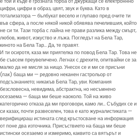
е той и къде е грозната торба от джуркащи се електроннно
цифри, цифри в образ, цвят, звук и буква. Като в
тотализатора — бълбукат весело и глупаво пред очите ти
във сфера, а после някой никой обявява печелившия, който
не си ти. Тази торба с лайна не прави разлика между смърт,
любов, живот, изкуство и лъжа. Погледът на Бела Тар,
киното на Бела Тар… Да, те правят.
И ти осиротя, каза ми приятелка по повод Бела Тар. Това не
бе съвсем преувеличено. Легнах с дрехите, опитвайки се за
малко да не мисля за нищо. Унесох се и ми се присъни
(пак) баща ми — редовно неканен гастрольор от
подсъзнанието; никакъв Бела Тар, уви. Компания
безсловесна, невидима, абстрактна, но несъмнено
осезаема — баща ми беше наоколо. Той на живо
категорично отказа да ми проговори, камо ли… Събудих се и
си казах, почти развеселен, това е като журналистиката —
верифицираш истината след кръстосване на информация
от поне два източника. Присъствието на баща ми беше
истински осезаемо и измеримо, каквито са вятърът и