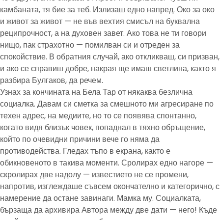
камбаната, тя бие за теб. Излизаш едно напред. Око за око
и живот за живот — не във вехтия смисъл на буквална
реципрочност, а на духовен завет. Ако това не ти говори
нищо, пак страхотно — помилван си и отреден за
спокойствие. В обратния случай, ако откликваш, си призван,
и ако се справиш добре, накрая ще имаш светлина, както я
разбира Булгаков, да речем.
Узнах за кончината на Бела Тар от някаква безлична
социалка. Давам си сметка за смешното ми агресиране по
техен адрес, на медиите, но то се появява спонтанно,
когато видя близък човек, попаднал в тяхно обръщение,
който по очевидни причини вече го няма да
противодейства. Гледах тъпо в екрана, както е
обикновеното в такива моменти. Сролирах едно нагоре —
скролирах две надолу — известието не се промени,
напротив, изглеждаше съвсем окончателно и категорично, с
намерение да остане завинаги. Мамка му. Социалката,
бързаща да архивира Автора между две дати — него! Къде