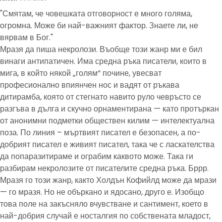
"Смятам, че човешката отговорност е много голяма,
огромна. Може би най-важният фактор. Знаете ли, не
вярвам в Бог."
Мразя да пиша некролози. Въобще този жанр ми е бил
винаги антипатичен. Има средна ръка писатели, които в
мига, в който някой „голям“ почине, увесват
професионално впиянчен нос и вадят от ръкава
дитирамба, която от стегнато навито руло чевръсто се
разгъва в дълга и скучно орнаментирана — като протъркан
от анонимни подметки обществен килим — интелектуална
поза. По линия – мъртвият писател е безопасен, а по-
добрият писател е живият писател, така че с ласкателства
да попаразитираме и ограбим каквото може. Така ги
разбирам некролозите от писателите средна ръка. Бррр.
Мразя го този жанр, както Холдън Кофийлд може да мрази
— го мразя. Но не объркано и ядосано, друго е. Изобщо
това поле на закъсняло вчувстване и сантимент, което в
най-добрия случай е носталгия по собствената младост,