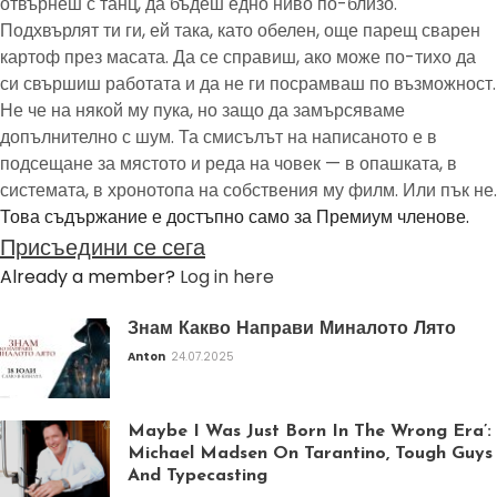
отвърнеш с танц, да бъдеш едно ниво по-близо.
Подхвърлят ти ги, ей така, като обелен, още парещ сварен
картоф през масата. Да се справиш, ако може по-тихо да
си свършиш работата и да не ги посрамваш по възможност.
Не че на някой му пука, но защо да замърсяваме
допълнително с шум. Та смисълът на написаното е в
подсещане за мястото и реда на човек — в опашката, в
системата, в хронотопа на собствения му филм. Или пък не.
Това съдържание е достъпно само за Премиум членове.
Присъедини се сега
Already a member?
Log in here
Знам Какво Направи Миналото Лято
Anton
24.07.2025
Maybe I Was Just Born In The Wrong Era’:
Michael Madsen On Tarantino, Tough Guys
And Typecasting