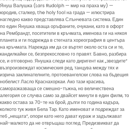
Януш Валушка (Lars Rudolph — мир на праха му) —
юродив, сталкер, the holy fool на града — илюстрира
нагледно какво представлява Слънчевата система. Един
по един Янушка хваща оръфаните, очукани, като в офорт
на Рембрандт, посетители в кръчмата, именова ги на някоя
планета и ги подрежда в стегната хореография в центъра
на кръчмата. Нарежда им да се въртят около оста си и те,
кандилкайки се, безпрекословно го правят. Бавно, разбира
се, и отговорно. Янушка следи като диригент как „звездите“
възпроизвеждат космическия ред, танцува между тях и
изрича заклинателните, протоевангелски слова на бъдещия
нобелист Ласло Краснахоркаи. Ако тази красива,
саморазказваща се смешно-тъжна, но величествена
алегория се случва само за двайсет минути в един филм, то
какво остава за 70-те на брой, дълги по година кадъра,
колкото тук живя Бела Тар. Като именоват и подреждат за
теб „нещата“, опори като него дават кураж и задължават
най-малкото да не отвръщаш поглед. Предизвикват да