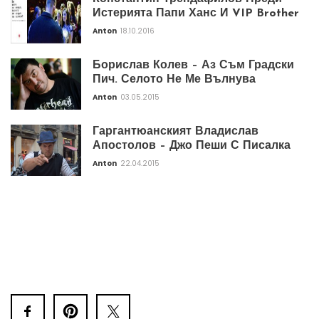
Истерията Папи Ханс И VIP Brother
Anton
18.10.2016
Борислав Колев – Аз Съм Градски
Пич. Селото Не Ме Вълнува
Anton
03.05.2015
Гаргантюанският Владислав
Апостолов – Джо Пеши С Писалка
Anton
22.04.2015