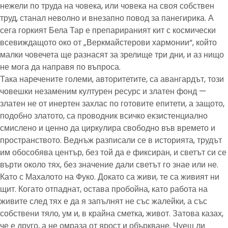
нежели по труда на човека, или човека на своя собствен
труд, станал неволно и внезапно повод за панегирика. А
сега горкият Бела Тар е препарираният кит с космически
всевиждащото око от „Веркмайстерови хармонии“, който
малки човечета ще разнасят за зрелище три дни, и аз нищо
не мога да направя по въпроса.
Така наречените големи, авторитетите, са авангардът, този
човешки незаменим културен ресурс и златен фонд —
златен не от инертен захлас по готовите епитети, а защото,
подобно златото, са проводник всичко екзистенциално
смислено и ценно да циркулира свободно във времето и
пространството. Веднъж разписали се в историята, трудът
им обособява център, без той да е фиксиран, и светът си се
върти около тях, без значение дали светът го знае или не.
Като с Махалото на Фуко. Докато са живи, те са живият ни
щит. Когато отпаднат, остава пробойна, като работа на
живите след тях е да я запълнят не със жалейки, а със
собствени тяло, ум и, в крайна сметка, живот. Затова казах,
че е друго, а не омраза от ярост и объркване. Чуеш ли