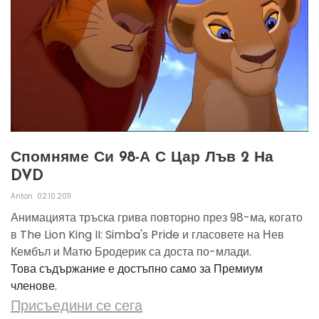
Спомняме Си 98-А С Цар Лъв 2 На
DVD
Anton
02.10.2011
Анимацията тръска грива повторно през 98-ма, когато
в The Lion King II: Simba's Pride и гласовете на Нев
Кембъл и Матю Бродерик са доста по-млади.
Това съдържание е достъпно само за Премиум
членове.
Присъедини се сега