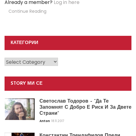
Already a member?
Log in here
Continue Reading
КАТЕГОРИИ
Категории
STORY МИ СЕ
Светослав Тодоров – “Да Те
Запомнят С Добро Е Риск И За Двете
Страни”
Anton
18.11.2017
Константин Трендафилов Преди