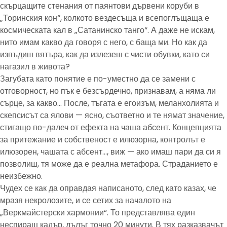
скърцащите стенания от паянтови дървени коруби в
„Торинския кон“, колкото вездесъща и всепоглъщаща е
космическата кал в „Сатанинско танго“. А даже не искам,
нито имам какво да говоря с него, с баща ми. Но как да
изпъдиш вятъра, как да излезеш с чисти обувки, като си
нагазил в живота?
Загубата като понятие е по-уместно да се замени с
отговорност, но пък е безсърдечно, признавам, а няма ли
сърце, за какво… После, тъгата е егоизъм, меланхолията и
скепсисът са ялови — ясно, съответно и те нямат значение,
стигащо по-далеч от ефекта на чаша абсент. Концепцията
за притежание и собственост е илюзорна, контролът е
илюзорен, чашата с абсент…, виж — ако имаш пари да си я
позволиш, тя може да е реална метафора. Страданието е
неизбежно.
Чудех се как да оправдая написаното, след като казах, че
мразя некролозите, и се сетих за началото на
„Веркмайстерски хармонии“. То представлява един
неспиращ кадър, дълъг точно 20 минути. В тях разказвачът