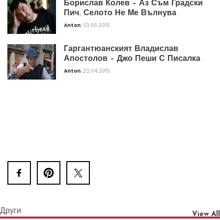
Борислав Колев – Аз Съм Градски
Пич. Селото Не Ме Вълнува
Anton
03.05.2015
Гаргантюанският Владислав
Апостолов – Джо Пеши С Писалка
Anton
22.04.2015
Други
View All