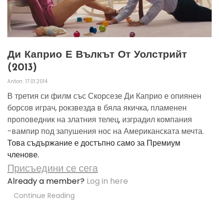
Ди Каприо Е Вълкът От Уолстрийт
(2013)
Anton
17.01.2014
В третия си филм със Скорсезе Ди Каприо е опиянен
борсов играч, рокзвезда в бяла якичка, пламенен
проповедник на златния телец, изградил компания
-вампир под запушения нос на Американската мечта.
Това съдържание е достъпно само за Премиум
членове.
Присъедини се сега
Already a member?
Log in here
Continue Reading