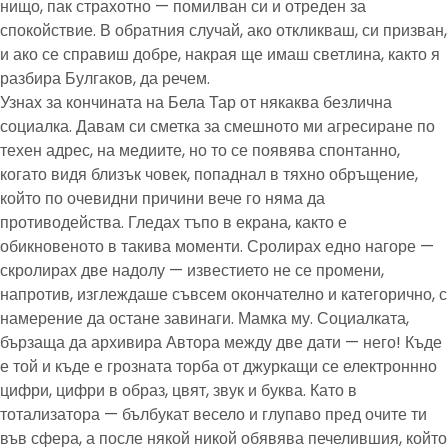
нищо, пак страхотно — помилван си и отреден за
спокойствие. В обратния случай, ако откликваш, си призван,
и ако се справиш добре, накрая ще имаш светлина, както я
разбира Булгаков, да речем.
Узнах за кончината на Бела Тар от някаква безлична
социалка. Давам си сметка за смешното ми агресиране по
техен адрес, на медиите, но то се появява спонтанно,
когато видя близък човек, попаднал в тяхно обръщение,
който по очевидни причини вече го няма да
противодейства. Гледах тъпо в екрана, както е
обикновеното в такива моменти. Сролирах едно нагоре —
скролирах две надолу — известието не се промени,
напротив, изглеждаше съвсем окончателно и категорично, с
намерение да остане завинаги. Мамка му. Социалката,
бързаща да архивира Автора между две дати — него! Къде
е той и къде е грозната торба от джуркащи се електроннно
цифри, цифри в образ, цвят, звук и буква. Като в
тотализатора — бълбукат весело и глупаво пред очите ти
във сфера, а после някой никой обявява печелившия, който