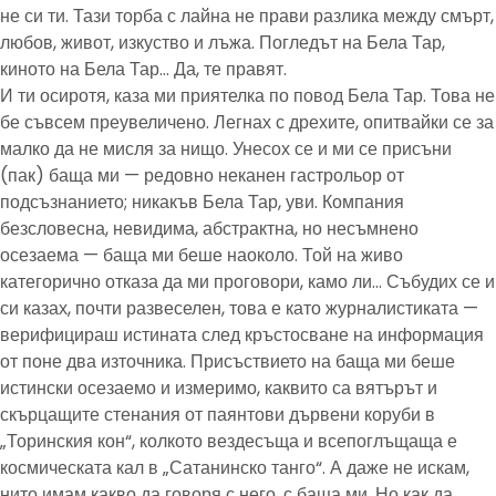
не си ти. Тази торба с лайна не прави разлика между смърт,
любов, живот, изкуство и лъжа. Погледът на Бела Тар,
киното на Бела Тар… Да, те правят.
И ти осиротя, каза ми приятелка по повод Бела Тар. Това не
бе съвсем преувеличено. Легнах с дрехите, опитвайки се за
малко да не мисля за нищо. Унесох се и ми се присъни
(пак) баща ми — редовно неканен гастрольор от
подсъзнанието; никакъв Бела Тар, уви. Компания
безсловесна, невидима, абстрактна, но несъмнено
осезаема — баща ми беше наоколо. Той на живо
категорично отказа да ми проговори, камо ли… Събудих се и
си казах, почти развеселен, това е като журналистиката —
верифицираш истината след кръстосване на информация
от поне два източника. Присъствието на баща ми беше
истински осезаемо и измеримо, каквито са вятърът и
скърцащите стенания от паянтови дървени коруби в
„Торинския кон“, колкото вездесъща и всепоглъщаща е
космическата кал в „Сатанинско танго“. А даже не искам,
нито имам какво да говоря с него, с баща ми. Но как да