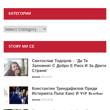
КАТЕГОРИИ
Категории
STORY МИ СЕ
Светослав Тодоров – “Да Те
Запомнят С Добро Е Риск И За Двете
Страни”
Anton
18.11.2017
Константин Трендафилов Преди
Истерията Папи Ханс И VIP Brother
Anton
18.10.2016