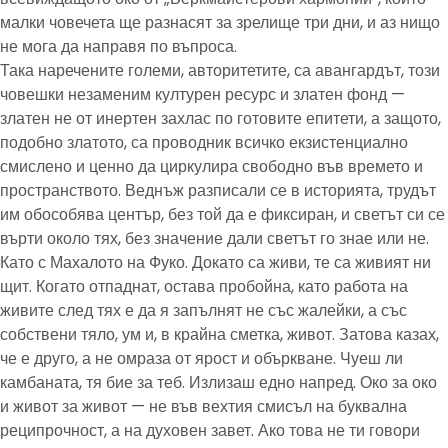
малки човечета ще разнасят за зрелище три дни, и аз нищо
не мога да направя по въпроса.
Така наречените големи, авторитетите, са авангардът, този
човешки незаменим културен ресурс и златен фонд —
златен не от инертен захлас по готовите епитети, а защото,
подобно златото, са проводник всичко екзистенциално
смислено и ценно да циркулира свободно във времето и
пространството. Веднъж разписали се в историята, трудът
им обособява център, без той да е фиксиран, и светът си се
върти около тях, без значение дали светът го знае или не.
Като с Махалото на Фуко. Докато са живи, те са живият ни
щит. Когато отпаднат, остава пробойна, като работа на
живите след тях е да я запълнят не със жалейки, а със
собствени тяло, ум и, в крайна сметка, живот. Затова казах,
че е друго, а не омраза от ярост и объркване. Чуеш ли
камбаната, тя бие за теб. Излизаш едно напред. Око за око
и живот за живот — не във вехтия смисъл на буквална
реципрочност, а на духовен завет. Ако това не ти говори