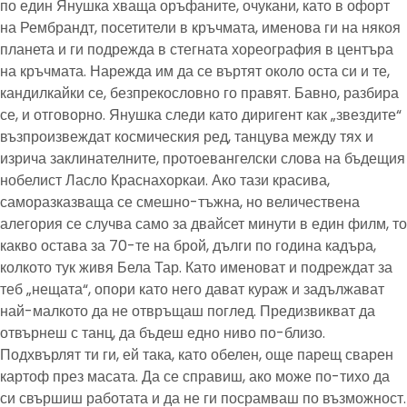
по един Янушка хваща оръфаните, очукани, като в офорт
на Рембрандт, посетители в кръчмата, именова ги на някоя
планета и ги подрежда в стегната хореография в центъра
на кръчмата. Нарежда им да се въртят около оста си и те,
кандилкайки се, безпрекословно го правят. Бавно, разбира
се, и отговорно. Янушка следи като диригент как „звездите“
възпроизвеждат космическия ред, танцува между тях и
изрича заклинателните, протоевангелски слова на бъдещия
нобелист Ласло Краснахоркаи. Ако тази красива,
саморазказваща се смешно-тъжна, но величествена
алегория се случва само за двайсет минути в един филм, то
какво остава за 70-те на брой, дълги по година кадъра,
колкото тук живя Бела Тар. Като именоват и подреждат за
теб „нещата“, опори като него дават кураж и задължават
най-малкото да не отвръщаш поглед. Предизвикват да
отвърнеш с танц, да бъдеш едно ниво по-близо.
Подхвърлят ти ги, ей така, като обелен, още парещ сварен
картоф през масата. Да се справиш, ако може по-тихо да
си свършиш работата и да не ги посрамваш по възможност.