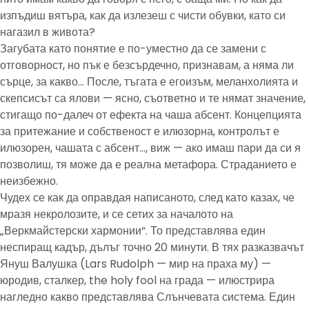
изпъдиш вятъра, как да излезеш с чисти обувки, като си
нагазил в живота?
Загубата като понятие е по-уместно да се замени с
отговорност, но пък е безсърдечно, признавам, а няма ли
сърце, за какво… После, тъгата е егоизъм, меланхолията и
скепсисът са ялови — ясно, съответно и те нямат значение,
стигащо по-далеч от ефекта на чаша абсент. Концепцията
за притежание и собственост е илюзорна, контролът е
илюзорен, чашата с абсент…, виж — ако имаш пари да си я
позволиш, тя може да е реална метафора. Страданието е
неизбежно.
Чудех се как да оправдая написаното, след като казах, че
мразя некролозите, и се сетих за началото на
„Веркмайстерски хармонии“. То представлява един
неспиращ кадър, дълъг точно 20 минути. В тях разказвачът
Януш Валушка (Lars Rudolph — мир на праха му) —
юродив, сталкер, the holy fool на града — илюстрира
нагледно какво представлява Слънчевата система. Един