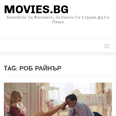
MOVIES.BG
Киноблог За Филмите, За Които Си Струва Да Се
Пише
Togg
navi
TAG:
РОБ РАЙНЪР