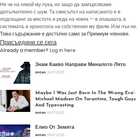
Не че на някой му пука, но защо да замърсяваме
допълнително с шум. Та смисълът на написаното е в
подсещане за мястото и реда на човек — в опашката, в
системата, в хронотопа на собствения му филм. Или пък не.
Това съдържание е достъпно само за Премиум членове.
Присъедини се сега
Already a member?
Log in here
Знам Какво Направи Миналото Лято
Anton
24.07.2025
Maybe I Was Just Born In The Wrong Era’:
Michael Madsen On Tarantino, Tough Guys
And Typecasting
Anton
04.07.2025
Елио От Земята
Anton
04.07.2025