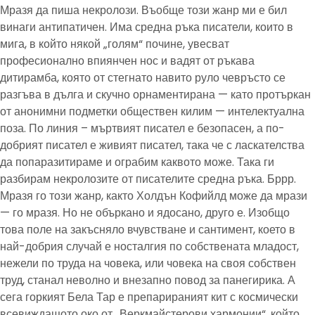
Мразя да пиша некролози. Въобще този жанр ми е бил
винаги антипатичен. Има средна ръка писатели, които в
мига, в който някой „голям“ почине, увесват
професионално впиянчен нос и вадят от ръкава
дитирамба, която от стегнато навито руло чевръсто се
разгъва в дълга и скучно орнаментирана — като протъркан
от анонимни подметки обществен килим — интелектуална
поза. По линия – мъртвият писател е безопасен, а по-
добрият писател е живият писател, така че с ласкателства
да попаразитираме и ограбим каквото може. Така ги
разбирам некролозите от писателите средна ръка. Бррр.
Мразя го този жанр, както Холдън Кофийлд може да мрази
— го мразя. Но не объркано и ядосано, друго е. Изобщо
това поле на закъсняло вчувстване и сантимент, което в
най-добрия случай е носталгия по собствената младост,
нежели по труда на човека, или човека на своя собствен
труд, станал неволно и внезапно повод за панегирика. А
сега горкият Бела Тар е препарираният кит с космически
всевиждащото око от „Веркмайстерови хармонии“, който