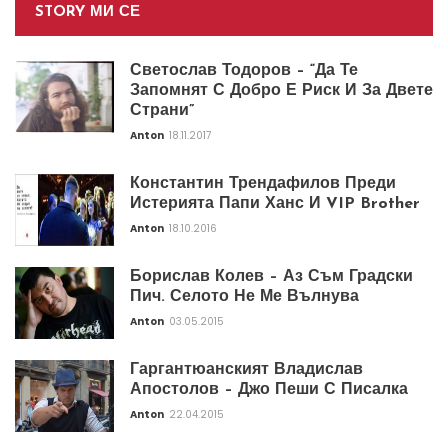
STORY МИ СЕ
Светослав Тодоров – “Да Те
Запомнят С Добро Е Риск И За Двете
Страни”
Anton
18.11.2017
Константин Трендафилов Преди
Истерията Папи Ханс И VIP Brother
Anton
18.10.2016
Борислав Колев – Аз Съм Градски
Пич. Селото Не Ме Вълнува
Anton
03.05.2015
Гаргантюанският Владислав
Апостолов – Джо Пеши С Писалка
Anton
22.04.2015