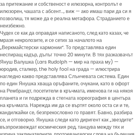
за притежание и собственост е илюзорна, контролът е
илюзорен, чашата с абсент…, виж — ако имаш пари да си я
позволиш, тя може да е реална метафора. Страданието е
неизбежно.
Чудех се как да оправдая написаното, след като казах, че
мразя некролозите, и се сетих за началото на
„Веркмайстерски хармонии“. То представлява един
неспиращ кадър, дълъг точно 20 минути. В тях разказвачът
Януш Валушка (Lars Rudolph — мир на праха му) —
юродив, сталкер, the holy fool на града — илюстрира
нагледно какво представлява Слънчевата система. Един
по един Янушка хваща оръфаните, очукани, като в офорт
на Рембрандт, посетители в кръчмата, именова ги на някоя
планета и ги подрежда в стегната хореография в центъра
на кръчмата. Нарежда им да се въртят около оста си и те,
кандилкайки се, безпрекословно го правят. Бавно, разбира
се, и отговорно. Янушка следи като диригент как „звездите“
възпроизвеждат космическия ред, танцува между тях и
изрича заклинателните, протоевангелски слова на бъдещия