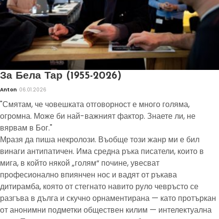
За Бела Тар (1955-2026)
Anton
06.01.2026
"Смятам, че човешката отговорност е много голяма,
огромна. Може би най-важният фактор. Знаете ли, не
вярвам в Бог."
Мразя да пиша некролози. Въобще този жанр ми е бил
винаги антипатичен. Има средна ръка писатели, които в
мига, в който някой „голям“ почине, увесват
професионално впиянчен нос и вадят от ръкава
дитирамба, която от стегнато навито руло чевръсто се
разгъва в дълга и скучно орнаментирана — като протъркан
от анонимни подметки обществен килим — интелектуална