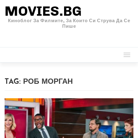
MOVIES.BG
Киноблог За Филмите, За Които Си Струва Да Се
Пише
Togg
navi
TAG:
РОБ МОРГАН