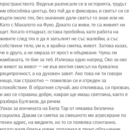
пространството. Веднъж разписали се в историята, трудът
им обособява център, без той да е фиксиран, и светът си се
върти около тях, без значение дали светът го знае или не.
Като с Махалото на Фуко. Докато са живи, те са живият ни
щит. Когато отпаднат, остава пробойна, като работа на
живите след тях е да я запълнят не със жалейки, а със
собствени тяло, ум и, в крайна сметка, живот. Затова казах,
че е друго, а не омраза от ярост и объркване. Чуеш ли
камбаната, тя бие за теб. Излизаш едно напред. Око за око
и живот за живот — не във вехтия смисъл на буквална
реципрочност, а на духовен завет. Ако това не ти говори
нищо, пак страхотно — помилван си и отреден за
спокойствие. В обратния случай, ако откликваш, си призван,
и ако се справиш добре, накрая ще имаш светлина, както я
разбира Булгаков, да речем.
Узнах за кончината на Бела Тар от някаква безлична
социалка. Давам си сметка за смешното ми агресиране по
техен адрес, на медиите, но то се появява спонтанно,
когато видя близък човек, попаднал в тяхно обръщение,