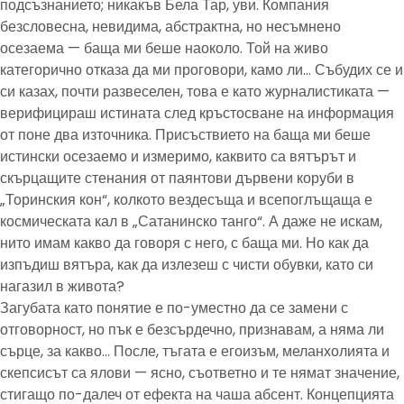
подсъзнанието; никакъв Бела Тар, уви. Компания
безсловесна, невидима, абстрактна, но несъмнено
осезаема — баща ми беше наоколо. Той на живо
категорично отказа да ми проговори, камо ли… Събудих се и
си казах, почти развеселен, това е като журналистиката —
верифицираш истината след кръстосване на информация
от поне два източника. Присъствието на баща ми беше
истински осезаемо и измеримо, каквито са вятърът и
скърцащите стенания от паянтови дървени коруби в
„Торинския кон“, колкото вездесъща и всепоглъщаща е
космическата кал в „Сатанинско танго“. А даже не искам,
нито имам какво да говоря с него, с баща ми. Но как да
изпъдиш вятъра, как да излезеш с чисти обувки, като си
нагазил в живота?
Загубата като понятие е по-уместно да се замени с
отговорност, но пък е безсърдечно, признавам, а няма ли
сърце, за какво… После, тъгата е егоизъм, меланхолията и
скепсисът са ялови — ясно, съответно и те нямат значение,
стигащо по-далеч от ефекта на чаша абсент. Концепцията