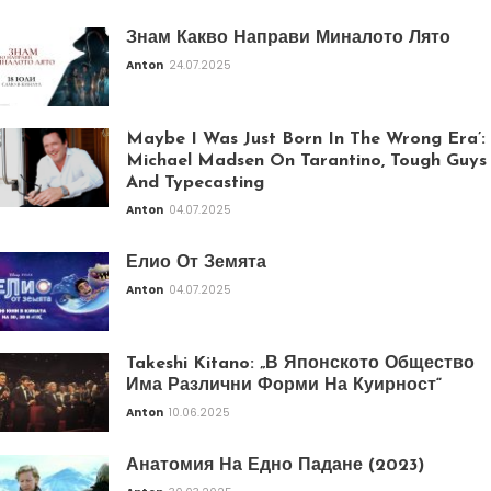
Знам Какво Направи Миналото Лято
Anton
24.07.2025
Maybe I Was Just Born In The Wrong Era’:
Michael Madsen On Tarantino, Tough Guys
And Typecasting
Anton
04.07.2025
Елио От Земята
Anton
04.07.2025
Takeshi Kitano: „В Японското Общество
Има Различни Форми На Куирност“
Anton
10.06.2025
Анатомия На Едно Падане (2023)