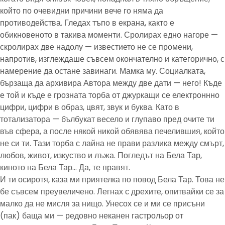
който по очевидни причини вече го няма да
противодейства. Гледах тъпо в екрана, както е
обикновеното в такива моменти. Сролирах едно нагоре —
скролирах две надолу — известието не се промени,
напротив, изглеждаше съвсем окончателно и категорично, с
намерение да остане завинаги. Мамка му. Социалката,
бързаща да архивира Автора между две дати — него! Къде
е той и къде е грозната торба от джуркащи се електроннно
цифри, цифри в образ, цвят, звук и буква. Като в
тотализатора — бълбукат весело и глупаво пред очите ти
във сфера, а после някой никой обявява печелившия, който
не си ти. Тази торба с лайна не прави разлика между смърт,
любов, живот, изкуство и лъжа. Погледът на Бела Тар,
киното на Бела Тар… Да, те правят.
И ти осиротя, каза ми приятелка по повод Бела Тар. Това не
бе съвсем преувеличено. Легнах с дрехите, опитвайки се за
малко да не мисля за нищо. Унесох се и ми се присъни
(пак) баща ми — редовно неканен гастрольор от