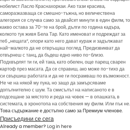
нобелист Ласло Краснахоркаи. Ако тази красива,
саморазказваща се смешно-тъжна, но величествена
алегория се случва само за двайсет минути в един филм, то
какво остава за 70-те на брой, дълги по година кадъра,
колкото тук живя Бела Тар. Като именоват и подреждат за
теб „нещата“, опори като него дават кураж и задължават
най-малкото да не отвръщаш поглед. Предизвикват да
отвърнеш с танц, да бъдеш едно ниво по-близо.
Подхвърлят ти ги, ей така, като обелен, още парещ сварен
картоф през масата. Да се справиш, ако може по-тихо да
си свършиш работата и да не ги посрамваш по възможност.
Не че на някой му пука, но защо да замърсяваме
допълнително с шум. Та смисълът на написаното е в
подсещане за мястото и реда на човек — в опашката, в
системата, в хронотопа на собствения му филм. Или пък не.
Това съдържание е достъпно само за Премиум членове.
Присъедини се сега
Already a member?
Log in here