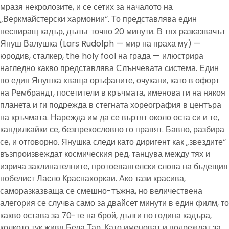
мразя некролозите, и се сетих за началото на
„Веркмайстерски хармонии“. То представлява един
неспиращ кадър, дълъг точно 20 минути. В тях разказвачът
Януш Валушка (Lars Rudolph — мир на праха му) —
юродив, сталкер, the holy fool на града — илюстрира
нагледно какво представлява Слънчевата система. Един
по един Янушка хваща оръфаните, очукани, като в офорт
на Рембрандт, посетители в кръчмата, именова ги на някоя
планета и ги подрежда в стегната хореография в центъра
на кръчмата. Нарежда им да се въртят около оста си и те,
кандилкайки се, безпрекословно го правят. Бавно, разбира
се, и отговорно. Янушка следи като диригент как „звездите“
възпроизвеждат космическия ред, танцува между тях и
изрича заклинателните, протоевангелски слова на бъдещия
нобелист Ласло Краснахоркаи. Ако тази красива,
саморазказваща се смешно-тъжна, но величествена
алегория се случва само за двайсет минути в един филм, то
какво остава за 70-те на брой, дълги по година кадъра,
колкото тук живя Бела Тар. Като именоват и подреждат за