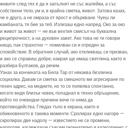
живите след тях е да я запълнят не със жалейки, а със
собствени тяло, ум и, в крайна сметка, живот. Затова казах,
че е друго, а не омраза от ярост и объркване. Чуеш ли
камбаната, тя бие за теб. Излизаш едно напред. Око за око
и живот за живот — не във вехтия смисъл на буквална
реципрочност, а на духовен завет. Ако това не ти говори
нищо, пак страхотно — помилван си и отреден за
спокойствие. В обратния случай, ако откликваш, си призван,
и ако се справиш добре, накрая ще имаш светлина, както я
разбира Булгаков, да речем.
Узнах за кончината на Бела Тар от някаква безлична
социалка. Давам си сметка за смешното ми агресиране по
техен адрес, на медиите, но то се появява спонтанно,
когато видя близък човек, попаднал в тяхно обръщение,
който по очевидни причини вече го няма да
противодейства. Гледах тъпо в екрана, както е
обикновеното в такива моменти. Сролирах едно нагоре —
скролирах две надолу — известието не се промени,
напротив, изглеждаше съвсем окончателно и категорично, с