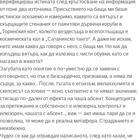
верифицираш истината след кръстосване на информация
от поне два източника. Присъствието на баща ми беше
истински осезаемо и измеримо, каквито са вятърът и
скърцащите стенания от паянтови дървени коруби в
„Торинския кон“, колкото вездесъща и всепоглъщаща е
космическата кал в „Сатанинско танго“. А даже не искам,
нито имам какво да говоря с него, с баща ми. Но как да
изпъдиш вятъра, как да излезеш с чисти обувки, като си
нагазил в живота?
Загубата като понятие е по-уместно да се замени с
отговорност, но пък е безсърдечно, признавам, а няма ли
сърце, за какво… После, тъгата е егоизъм, меланхолията и
скепсисът са ялови — ясно, съответно и те нямат значение,
стигащо по-далеч от ефекта на чаша абсент. Концепцията
за притежание и собственост е илюзорна, контролът е
илюзорен, чашата с абсент…, виж — ако имаш пари да си я
позволиш, тя може да е реална метафора. Страданието е
неизбежно.
Чудех се как да оправдая написаното, след като казах, че