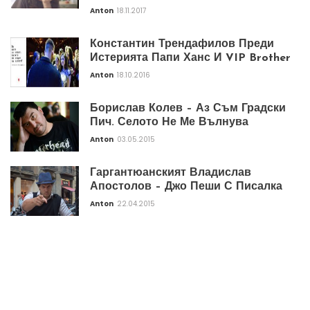
Anton
18.11.2017
Константин Трендафилов Преди
Истерията Папи Ханс И VIP Brother
Anton
18.10.2016
Борислав Колев – Аз Съм Градски
Пич. Селото Не Ме Вълнува
Anton
03.05.2015
Гаргантюанският Владислав
Апостолов – Джо Пеши С Писалка
Anton
22.04.2015