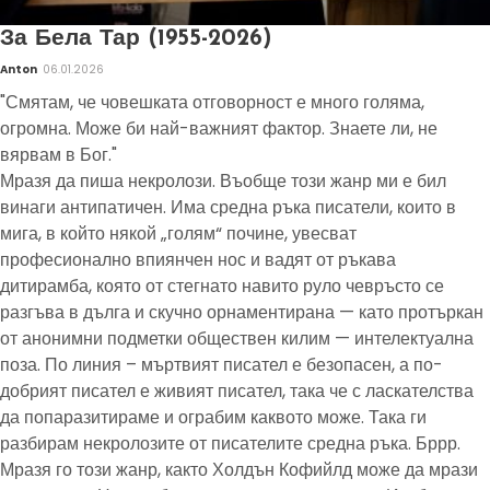
За Бела Тар (1955-2026)
Anton
06.01.2026
"Смятам, че човешката отговорност е много голяма,
огромна. Може би най-важният фактор. Знаете ли, не
вярвам в Бог."
Мразя да пиша некролози. Въобще този жанр ми е бил
винаги антипатичен. Има средна ръка писатели, които в
мига, в който някой „голям“ почине, увесват
професионално впиянчен нос и вадят от ръкава
дитирамба, която от стегнато навито руло чевръсто се
разгъва в дълга и скучно орнаментирана — като протъркан
от анонимни подметки обществен килим — интелектуална
поза. По линия – мъртвият писател е безопасен, а по-
добрият писател е живият писател, така че с ласкателства
да попаразитираме и ограбим каквото може. Така ги
разбирам некролозите от писателите средна ръка. Бррр.
Мразя го този жанр, както Холдън Кофийлд може да мрази