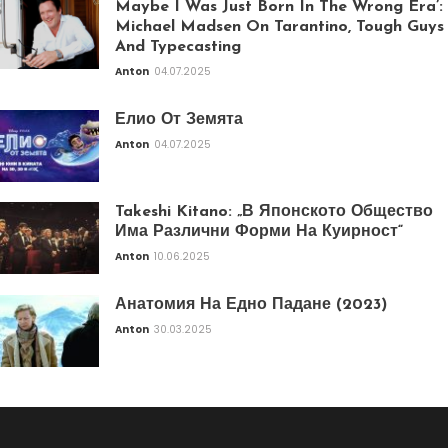
Maybe I Was Just Born In The Wrong Era’:
Michael Madsen On Tarantino, Tough Guys
And Typecasting
Anton
04.07.2025
Елио От Земята
Anton
04.07.2025
Takeshi Kitano: „В Японското Общество
Има Различни Форми На Куирност“
Anton
10.06.2025
Анатомия На Едно Падане (2023)
Anton
30.03.2025