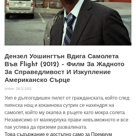
Дензел Уошингтън Вдига Самолета
Във Flight (2012) – Филм За Жадното
За Справедливост И Изкупление
Американско Сърце
Anton
26.12.2012
Уип е дългогодишен пилот от гражданската, който след
пиянска нощ и кокаинова сутрин се нахендря на
самолет, който му окапва в ръцете като мокра солета.
Независимо от махмурлука прави невъзможното и все
пак успява да приземи развалината.
Това съдържание е достъпно само за Премиум