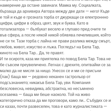
намерение да остане завинаги. Мамка му. Социалката,
бързаща да архивира Автора между две дати — него! Къде
е той и къде е грозната торба от джуркащи се електроннно
цифри, цифри в образ, цвят, звук и буква. Като в
тотализатора — бълбукат весело и глупаво пред очите ти
във сфера, а после някой никой обявява печелившия, който
не си ти. Тази торба с лайна не прави разлика между смърт,
любов, живот, изкуство и лъжа. Погледът на Бела Тар,
киното на Бела Тар… Да, те правят.
И ти осиротя, каза ми приятелка по повод Бела Тар. Това не
бе съвсем преувеличено. Легнах с дрехите, опитвайки се за
малко да не мисля за нищо. Унесох се и ми се присъни
(пак) баща ми — редовно неканен гастрольор от
подсъзнанието; никакъв Бела Тар, уви. Компания
безсловесна, невидима, абстрактна, но несъмнено
осезаема — баща ми беше наоколо. Той на живо
категорично отказа да ми проговори, камо ли… Събудих се и
си казах, почти развеселен, това е като журналистиката —