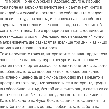
— го мразя. Но не объркано и ядосано, друго е. Изобщо
това поле на закъсняло вчувстване и сантимент, което в
най-добрия случай е носталгия по собствената младост,
нежели по труда на човека, или човека на своя собствен
труд, станал неволно и внезапно повод за панегирика. А
сега горкият Бела Тар е препарираният кит с космически
всевиждащото око от „Веркмайстерови хармонии“, който
малки човечета ще разнасят за зрелище три дни, и аз нищо
не мога да направя по въпроса.
Така наречените големи, авторитетите, са авангардът, този
човешки незаменим културен ресурс и златен фонд —
златен не от инертен захлас по готовите епитети, а защото,
подобно златото, са проводник всичко екзистенциално
смислено и ценно да циркулира свободно във времето и
пространството. Веднъж разписали се в историята, трудът
им обособява център, без той да е фиксиран, и светът си се
върти около тях, без значение дали светът го знае или не.
Като с Махалото на Фуко. Докато са живи, те са живият ни
щит. Когато отпаднат, остава пробойна, като работа на