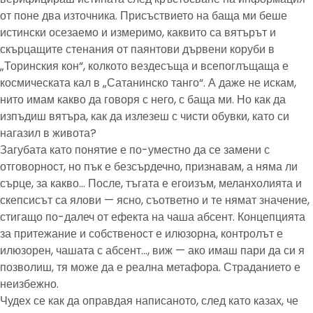
от поне два източника. Присъствието на баща ми беше
истински осезаемо и измеримо, каквито са вятърът и
скърцащите стенания от паянтови дървени коруби в
„Торинския кон“, колкото вездесъща и всепоглъщаща е
космическата кал в „Сатанинско танго“. А даже не искам,
нито имам какво да говоря с него, с баща ми. Но как да
изпъдиш вятъра, как да излезеш с чисти обувки, като си
нагазил в живота?
Загубата като понятие е по-уместно да се замени с
отговорност, но пък е безсърдечно, признавам, а няма ли
сърце, за какво… После, тъгата е егоизъм, меланхолията и
скепсисът са ялови — ясно, съответно и те нямат значение,
стигащо по-далеч от ефекта на чаша абсент. Концепцията
за притежание и собственост е илюзорна, контролът е
илюзорен, чашата с абсент…, виж — ако имаш пари да си я
позволиш, тя може да е реална метафора. Страданието е
неизбежно.
Чудех се как да оправдая написаното, след като казах, че