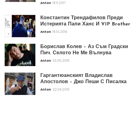
Anton
18.11.2017
Константин Трендафилов Преди
Истерията Папи Ханс И VIP Brother
Anton
18.10.2016
Борислав Колев – Аз Съм Градски
Пич. Селото Не Ме Вълнува
Anton
03.05.2015
Гаргантюанският Владислав
Апостолов – Джо Пеши С Писалка
Anton
22.04.2015