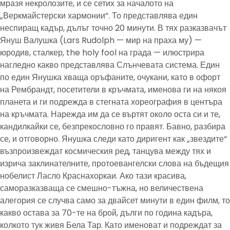
мразя некролозите, и се сетих за началото на
„Веркмайстерски хармонии“. То представлява един
неспиращ кадър, дълъг точно 20 минути. В тях разказвачът
Януш Валушка (Lars Rudolph — мир на праха му) —
юродив, сталкер, the holy fool на града — илюстрира
нагледно какво представлява Слънчевата система. Един
по един Янушка хваща оръфаните, очукани, като в офорт
на Рембрандт, посетители в кръчмата, именова ги на някоя
планета и ги подрежда в стегната хореография в центъра
на кръчмата. Нарежда им да се въртят около оста си и те,
кандилкайки се, безпрекословно го правят. Бавно, разбира
се, и отговорно. Янушка следи като диригент как „звездите“
възпроизвеждат космическия ред, танцува между тях и
изрича заклинателните, протоевангелски слова на бъдещия
нобелист Ласло Краснахоркаи. Ако тази красива,
саморазказваща се смешно-тъжна, но величествена
алегория се случва само за двайсет минути в един филм, то
какво остава за 70-те на брой, дълги по година кадъра,
колкото тук живя Бела Тар. Като именоват и подреждат за