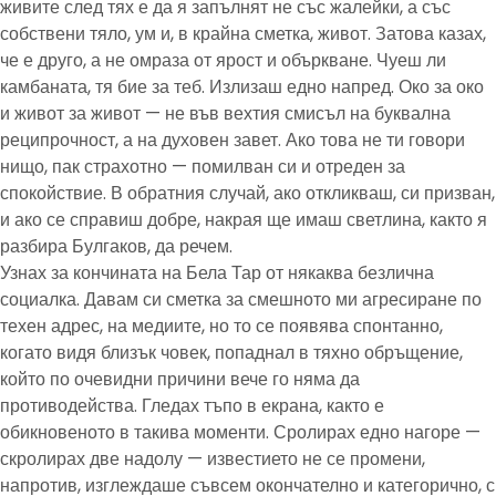
живите след тях е да я запълнят не със жалейки, а със
собствени тяло, ум и, в крайна сметка, живот. Затова казах,
че е друго, а не омраза от ярост и объркване. Чуеш ли
камбаната, тя бие за теб. Излизаш едно напред. Око за око
и живот за живот — не във вехтия смисъл на буквална
реципрочност, а на духовен завет. Ако това не ти говори
нищо, пак страхотно — помилван си и отреден за
спокойствие. В обратния случай, ако откликваш, си призван,
и ако се справиш добре, накрая ще имаш светлина, както я
разбира Булгаков, да речем.
Узнах за кончината на Бела Тар от някаква безлична
социалка. Давам си сметка за смешното ми агресиране по
техен адрес, на медиите, но то се появява спонтанно,
когато видя близък човек, попаднал в тяхно обръщение,
който по очевидни причини вече го няма да
противодейства. Гледах тъпо в екрана, както е
обикновеното в такива моменти. Сролирах едно нагоре —
скролирах две надолу — известието не се промени,
напротив, изглеждаше съвсем окончателно и категорично, с