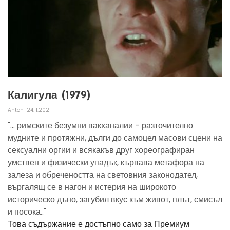
Калигула (1979)
Anton
24.11.2021
"... римските безумни вакханалии - разточително
мудните и протяжни, дълги до самоцел масови сцени на
сексуални оргии и всякакъв друг хореографиран
умствен и физически упадък, кървава метафора на
залеза и обречеността на световния законодател,
въргалящ се в нагон и истерия на широкото
историческо дъно, загубил вкус към живот, плът, смисъл
и посока.."
Това съдържание е достъпно само за Премиум