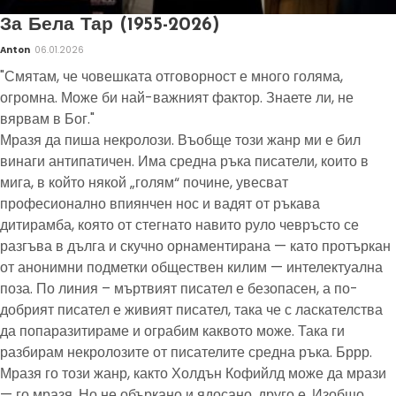
За Бела Тар (1955-2026)
Anton
06.01.2026
"Смятам, че човешката отговорност е много голяма,
огромна. Може би най-важният фактор. Знаете ли, не
вярвам в Бог."
Мразя да пиша некролози. Въобще този жанр ми е бил
винаги антипатичен. Има средна ръка писатели, които в
мига, в който някой „голям“ почине, увесват
професионално впиянчен нос и вадят от ръкава
дитирамба, която от стегнато навито руло чевръсто се
разгъва в дълга и скучно орнаментирана — като протъркан
от анонимни подметки обществен килим — интелектуална
поза. По линия – мъртвият писател е безопасен, а по-
добрият писател е живият писател, така че с ласкателства
да попаразитираме и ограбим каквото може. Така ги
разбирам некролозите от писателите средна ръка. Бррр.
Мразя го този жанр, както Холдън Кофийлд може да мрази
— го мразя. Но не объркано и ядосано, друго е. Изобщо