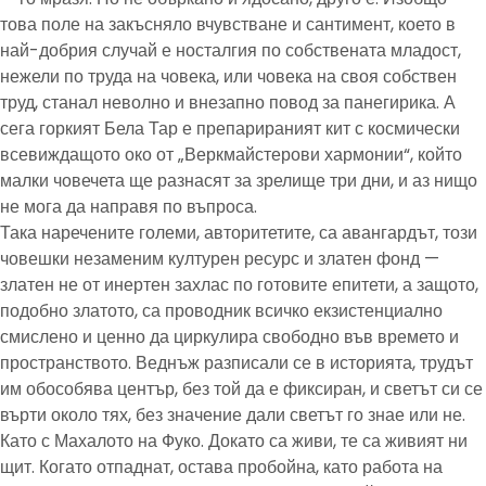
това поле на закъсняло вчувстване и сантимент, което в
най-добрия случай е носталгия по собствената младост,
нежели по труда на човека, или човека на своя собствен
труд, станал неволно и внезапно повод за панегирика. А
сега горкият Бела Тар е препарираният кит с космически
всевиждащото око от „Веркмайстерови хармонии“, който
малки човечета ще разнасят за зрелище три дни, и аз нищо
не мога да направя по въпроса.
Така наречените големи, авторитетите, са авангардът, този
човешки незаменим културен ресурс и златен фонд —
златен не от инертен захлас по готовите епитети, а защото,
подобно златото, са проводник всичко екзистенциално
смислено и ценно да циркулира свободно във времето и
пространството. Веднъж разписали се в историята, трудът
им обособява център, без той да е фиксиран, и светът си се
върти около тях, без значение дали светът го знае или не.
Като с Махалото на Фуко. Докато са живи, те са живият ни
щит. Когато отпаднат, остава пробойна, като работа на