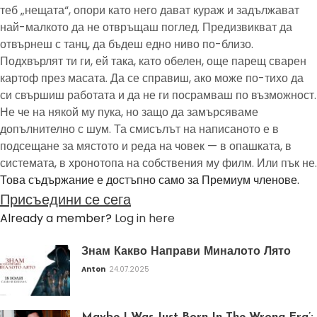
теб „нещата“, опори като него дават кураж и задължават
най-малкото да не отвръщаш поглед. Предизвикват да
отвърнеш с танц, да бъдеш едно ниво по-близо.
Подхвърлят ти ги, ей така, като обелен, още парещ сварен
картоф през масата. Да се справиш, ако може по-тихо да
си свършиш работата и да не ги посрамваш по възможност.
Не че на някой му пука, но защо да замърсяваме
допълнително с шум. Та смисълът на написаното е в
подсещане за мястото и реда на човек — в опашката, в
системата, в хронотопа на собствения му филм. Или пък не.
Това съдържание е достъпно само за Премиум членове.
Присъедини се сега
Already a member?
Log in here
Знам Какво Направи Миналото Лято
Anton
24.07.2025