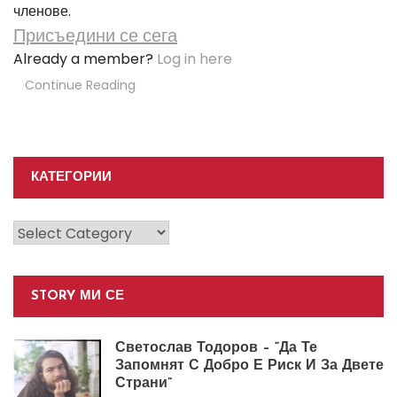
членове.
Присъедини се сега
Already a member?
Log in here
Continue Reading
КАТЕГОРИИ
Категории
STORY МИ СЕ
Светослав Тодоров – “Да Те
Запомнят С Добро Е Риск И За Двете
Страни”