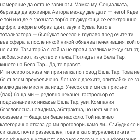
намерение да остане завинаги. Мамка му. Социалката,
бързаща да архивира Автора между две дати — него! Къде
е той и къде е грозната торба от джуркащи се електроннно
цифри, цифри в образ, цвят, звук и буква. Като в
тотализатора — бълбукат весело и глупаво пред очите ти
във сфера, а после някой никой обявява печелившия, който
не си ти. Тази торба с лайна не прави разлика между смърт,
любов, живот, изкуство и лъжа. Погледът на Бела Тар,
киното на Бела Тар… Да, те правят.
И ти осиротя, каза ми приятелка по повод Бела Тар. Това не
бе съвсем преувеличено. Легнах с дрехите, опитвайки се за
малко да не мисля за нищо. Унесох се и ми се присъни
(пак) баща ми — редовно неканен гастрольор от
подсъзнанието; никакъв Бела Тар, уви. Компания
безсловесна, невидима, абстрактна, но несъмнено
осезаема — баща ми беше наоколо. Той на живо
категорично отказа да ми проговори, камо ли… Събудих се и
си казах, почти развеселен, това е като журналистиката —
верифицираш истината след кръстосване на информация