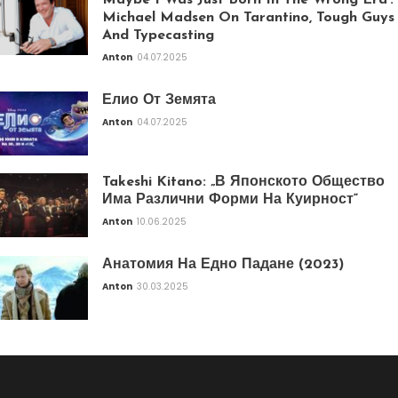
Maybe I Was Just Born In The Wrong Era’:
Michael Madsen On Tarantino, Tough Guys
And Typecasting
Anton
04.07.2025
Елио От Земята
Anton
04.07.2025
Takeshi Kitano: „В Японското Общество
Има Различни Форми На Куирност“
Anton
10.06.2025
Анатомия На Едно Падане (2023)
Anton
30.03.2025