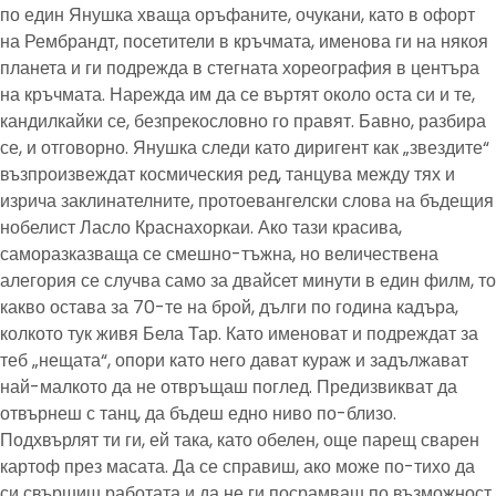
по един Янушка хваща оръфаните, очукани, като в офорт
на Рембрандт, посетители в кръчмата, именова ги на някоя
планета и ги подрежда в стегната хореография в центъра
на кръчмата. Нарежда им да се въртят около оста си и те,
кандилкайки се, безпрекословно го правят. Бавно, разбира
се, и отговорно. Янушка следи като диригент как „звездите“
възпроизвеждат космическия ред, танцува между тях и
изрича заклинателните, протоевангелски слова на бъдещия
нобелист Ласло Краснахоркаи. Ако тази красива,
саморазказваща се смешно-тъжна, но величествена
алегория се случва само за двайсет минути в един филм, то
какво остава за 70-те на брой, дълги по година кадъра,
колкото тук живя Бела Тар. Като именоват и подреждат за
теб „нещата“, опори като него дават кураж и задължават
най-малкото да не отвръщаш поглед. Предизвикват да
отвърнеш с танц, да бъдеш едно ниво по-близо.
Подхвърлят ти ги, ей така, като обелен, още парещ сварен
картоф през масата. Да се справиш, ако може по-тихо да
си свършиш работата и да не ги посрамваш по възможност.