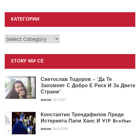
КАТЕГОРИИ
Категории
STORY МИ СЕ
Светослав Тодоров – “Да Те
Запомнят С Добро Е Риск И За Двете
Страни”
Anton
18.11.2017
Константин Трендафилов Преди
Истерията Папи Ханс И VIP Brother
Anton
18.10.2016