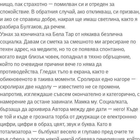
нищо, пак страхотно — помилван си и отреден за
спокойствие. В обратния случай, ако откликваш, си призван,
и ако се справиш добре, накрая ще имаш светлина, както я
разбира Булгаков, да речем.
Узнах за кончината на Бела Тар от някаква безлична
социалка. Давам си сметка за смешното ми агресиране по
техен адрес, на медиите, но то се появява спонтанно,
когато видя близък човек, попаднал в тяхно обръщение,
който по очевидни причини вече го няма да
противодейства. Гледах тъпо в екрана, както е
обикновеното в такива моменти. Сролирах едно нагоре —
скролирах две надолу — известието не се промени,
напротив, изглеждаше съвсем окончателно и категорично, с
намерение да остане завинаги. Мамка му. Социалката,
бързаща да архивира Автора между две дати — него! Къде
е той и къде е грозната торба от джуркащи се електроннно
цифри, цифри в образ, цвят, звук и буква. Като в
тотализатора — бълбукат весело и глупаво пред очите ти
във сфера, а после някой никой обявява печелившия, който