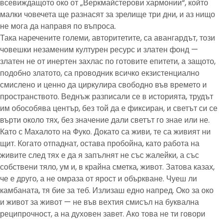
всевиждащото око от „Веркмайстерови хармонии“, който
малки човечета ще разнасят за зрелище три дни, и аз нищо
не мога да направя по въпроса.
Така наречените големи, авторитетите, са авангардът, този
човешки незаменим културен ресурс и златен фонд —
златен не от инертен захлас по готовите епитети, а защото,
подобно златото, са проводник всичко екзистенциално
смислено и ценно да циркулира свободно във времето и
пространството. Веднъж разписали се в историята, трудът
им обособява център, без той да е фиксиран, и светът си се
върти около тях, без значение дали светът го знае или не.
Като с Махалото на Фуко. Докато са живи, те са живият ни
щит. Когато отпаднат, остава пробойна, като работа на
живите след тях е да я запълнят не със жалейки, а със
собствени тяло, ум и, в крайна сметка, живот. Затова казах,
че е друго, а не омраза от ярост и объркване. Чуеш ли
камбаната, тя бие за теб. Излизаш едно напред. Око за око
и живот за живот — не във вехтия смисъл на буквална
реципрочност, а на духовен завет. Ако това не ти говори