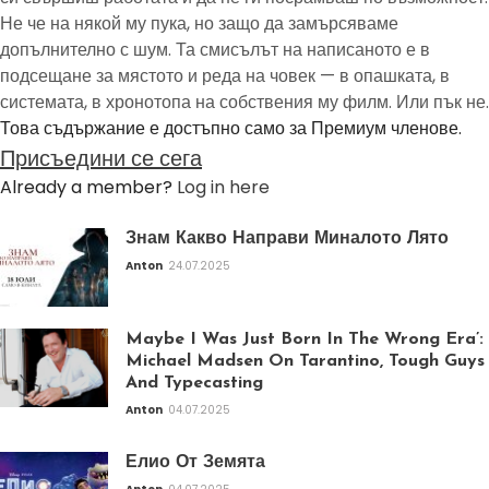
Не че на някой му пука, но защо да замърсяваме
допълнително с шум. Та смисълът на написаното е в
подсещане за мястото и реда на човек — в опашката, в
системата, в хронотопа на собствения му филм. Или пък не.
Това съдържание е достъпно само за Премиум членове.
Присъедини се сега
Already a member?
Log in here
Знам Какво Направи Миналото Лято
Anton
24.07.2025
Maybe I Was Just Born In The Wrong Era’:
Michael Madsen On Tarantino, Tough Guys
And Typecasting
Anton
04.07.2025
Елио От Земята