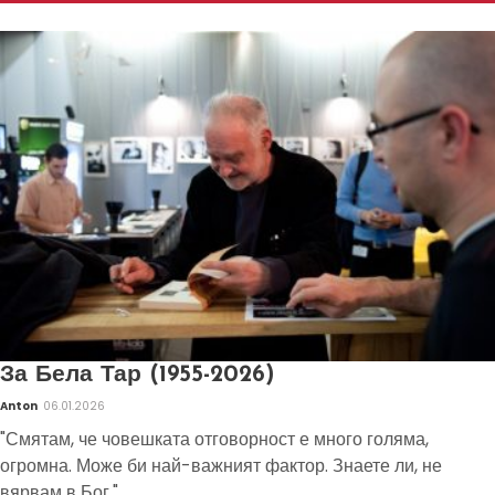
За Бела Тар (1955-2026)
Anton
06.01.2026
"Смятам, че човешката отговорност е много голяма,
огромна. Може би най-важният фактор. Знаете ли, не
вярвам в Бог."