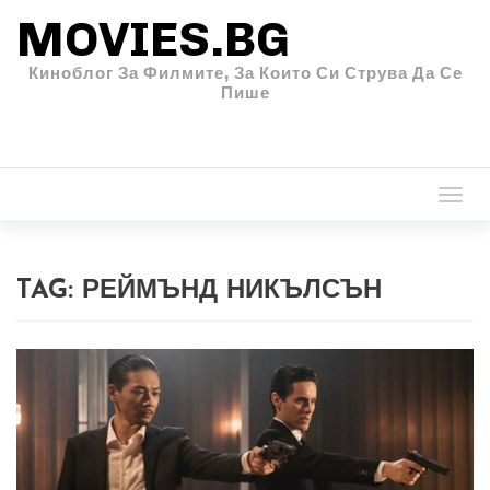
MOVIES.BG
Киноблог За Филмите, За Които Си Струва Да Се
Пише
Togg
navi
TAG:
РЕЙМЪНД НИКЪЛСЪН