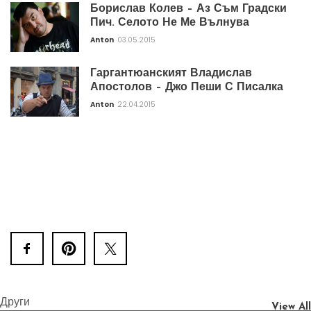
Борислав Колев – Аз Съм Градски
Пич. Селото Не Ме Вълнува
Anton
03.05.2015
Гаргантюанският Владислав
Апостолов – Джо Пеши С Писалка
Anton
22.04.2015
Други
View All