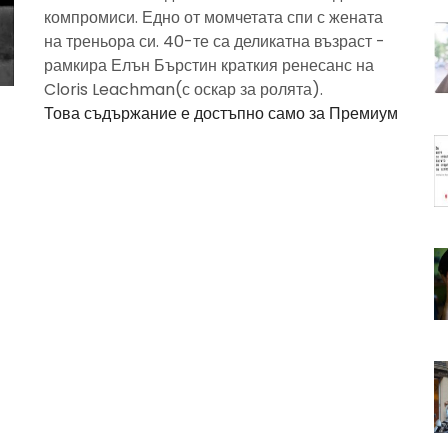
компромиси. Едно от момчетата спи с жената
на треньора си. 40-те са деликатна възраст -
рамкира Елън Бърстин краткия ренесанс на
Cloris Leachman(с оскар за ролята).
Това съдържание е достъпно само за Премиум