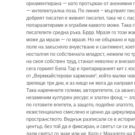
орнаментирана — като протъркан от анонимни 
— интелектуална поза. По линия – мъртвият пис
добрият писател е живият писател, така че с ла
попаразитираме и ограбим каквото може. Така г
писателите средна ръка. Бррр. Мразя го този ж
може да мрази — го мразя. Но не объркано и ядо
поле на закъсняло вчувстване и сантимент, кое
носталгия по собствената младост, нежели по тр
на своя собствен труд, станал неволно и внезап
сега горкият Бела Тар е препарираният кит с к
от „Веркмайстерови хармонии“, който малки чов
зрелище три дни, и аз нищо не мога да направя 
Така наречените големи, авторитетите, са аванг
незаменим културен ресурс и златен фонд — зла
по готовите епитети, а защото, подобно златото
екзистенциално смислено и ценно да циркулира
пространството. Веднъж разписали се в история
център, без той да е фиксиран, и светът си се въ
дали светът го знае или не. Като с Махалото на 