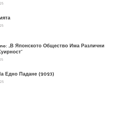
025
мята
025
tano: „В Японското Общество Има Различни
уирност“
25
а Едно Падане (2023)
025