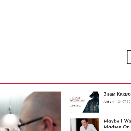
Знам Какво
Anton
24.07.2
Maybe I Was
Madsen On T