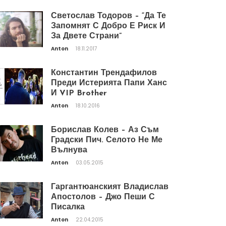
Светослав Тодоров – “Да Те
Запомнят С Добро Е Риск И
За Двете Страни”
Anton
18.11.2017
Константин Трендафилов
Преди Истерията Папи Ханс
И VIP Brother
Anton
18.10.2016
Борислав Колев – Аз Съм
Градски Пич. Селото Не Ме
Вълнува
Anton
03.05.2015
Гаргантюанският Владислав
Апостолов – Джо Пеши С
Писалка
Anton
22.04.2015