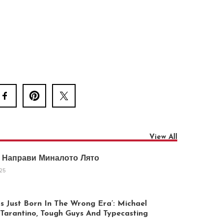
View All
 Направи Миналото Лято
025
 Just Born In The Wrong Era’: Michael
arantino, Tough Guys And Typecasting