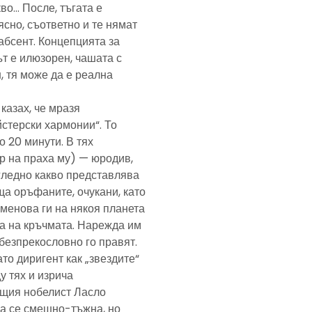
кво… После, тъгата е
ясно, съответно и те нямат
абсент. Концепцията за
т е илюзорен, чашата с
, тя може да е реална
казах, че мразя
йстерски хармонии“. То
 20 минути. В тях
р на праха му) — юродив,
агледно какво представлява
а оръфаните, очукани, като
именова ги на някоя планета
ра на кръчмата. Нарежда им
, безпрекословно го правят.
ато диригент как „звездите“
у тях и изрича
ещия нобелист Ласло
ща се смешно-тъжна, но