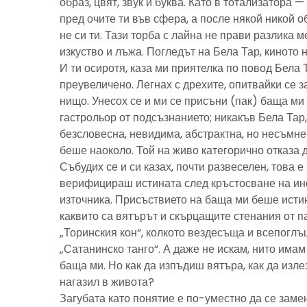
образ, цвят, звук и буква. Като в тотализатора 
пред очите ти във сфера, а после някой никой 
не си ти. Тази торба с лайна не прави разлика м
изкуство и лъжа. Погледът на Бела Тар, киното н
И ти осиротя, каза ми приятелка по повод Бела 
преувеличено. Легнах с дрехите, опитвайки се з
нищо. Унесох се и ми се присъни (пак) баща м
гастрольор от подсъзнанието; никакъв Бела Тар
безсловесна, невидима, абстрактна, но несъмн
беше наоколо. Той на живо категорично отказа 
Събудих се и си казах, почти развеселен, това 
верифицираш истината след кръстосване на ин
източника. Присъствието на баща ми беше исти
каквито са вятърът и скърцащите стенания от п
„Торинския кон“, колкото вездесъща и всепоглъ
„Сатанинско танго“. А даже не искам, нито имам 
баща ми. Но как да изпъдиш вятъра, как да излез
нагазил в живота?
Загубата като понятие е по-уместно да се замен