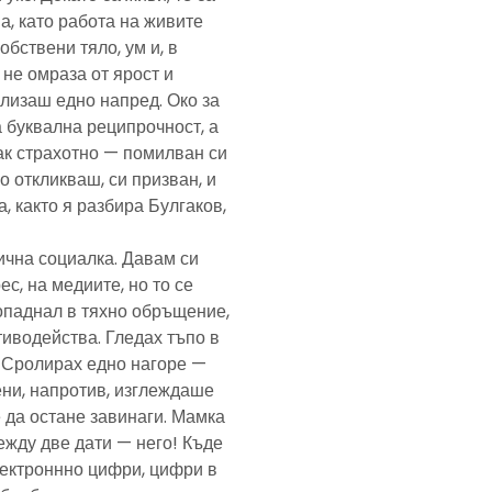
а, като работа на живите
обствени тяло, ум и, в
а не омраза от ярост и
злизаш едно напред. Око за
а буквална реципрочност, а
пак страхотно — помилван си
о откликваш, си призван, и
, както я разбира Булгаков,
лична социалка. Давам си
с, на медиите, но то се
попаднал в тяхно обръщение,
тиводейства. Гледах тъпо в
. Сролирах едно нагоре —
ени, напротив, изглеждаше
 да остане завинаги. Мамка
ежду две дати — него! Къде
електроннно цифри, цифри в