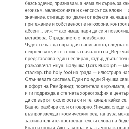
безсърдечно, признавам, а няма ли сърце, за ка
егоизъм, меланхолията и скепсисът са ялови — 
значение, стигащо по-далеч от ефекта на чаша 
притежание и собственост е илюзорна, контролъ
абсент…, виж — ако имаш пари да си я позволиш
метафора. Страданието е неизбежно.
Чудех се как да оправдая написаното, след като 
некролозите, и се сетих за началото на „Веркма
представлява един неспиращ кадър, дълъг точно
разказвачът Януш Валушка (Lars Rudolph — ми
сталкер, the holy fool на града — илюстрира н
Слънчевата система. Един по един Янушка хващ
в офорт на Рембрандт, посетители в кръчмата, 
и ги подрежда в стегната хореография в центъ
да се въртят около оста си и те, кандилкайки се
Бавно, разбира се, и отговорно. Янушка следи к
възпроизвеждат космическия ред, танцува межд
заклинателните, протоевангелски слова на бъд
Краснахоркаи. Ако тази красива, саморазказва