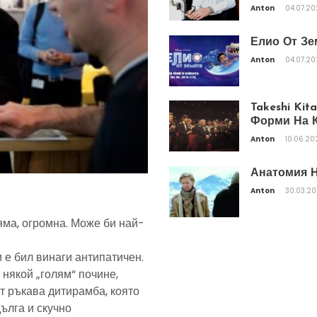
Anton
04.07.2
Елио От Зе
Anton
04.07.2
Takeshi Ki
Форми На К
Anton
10.06.20
Анатомия Н
Anton
30.03.2
яма, огромна. Може би най-
 е бил винаги антипатичен.
 някой „голям“ почине,
т ръкава дитирамба, която
дълга и скучно