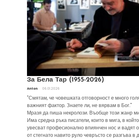
За Бела Тар (1955-2026)
Anton
06.01.2026
"Смятам, че човешката отговорност е много гол
важният фактор. Знаете ли, не вярвам в Бог."
Мразя да пиша некролози. Въобще този жанр ми
Има средна ръка писатели, които в мига, в който
увесват професионално впиянчен нос и вадят о
от стегнато навито руло чевръсто се разгъва в 