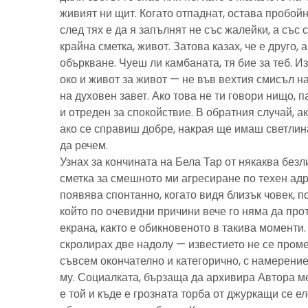
живият ни щит. Когато отпаднат, остава пробойн
след тях е да я запълнят не със жалейки, а със с
крайна сметка, живот. Затова казах, че е друго, 
объркване. Чуеш ли камбаната, тя бие за теб. И
око и живот за живот — не във вехтия смисъл н
на духовен завет. Ако това не ти говори нищо, 
и отреден за спокойствие. В обратния случай, ак
ако се справиш добре, накрая ще имаш светлина
да речем.
Узнах за кончината на Бела Тар от някаква без
сметка за смешното ми агресиране по техен адре
появява спонтанно, когато видя близък човек, 
който по очевидни причини вече го няма да про
екрана, както е обикновеното в такива моменти
скролирах две надолу — известието не се пром
съвсем окончателно и категорично, с намерение
му. Социалката, бързаща да архивира Автора м
е той и къде е грозната торба от джуркащи се 