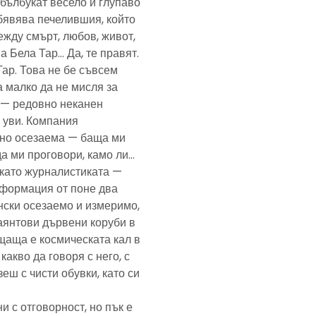
— бълбукат весело и глупаво
обявява печелившия, който
ежду смърт, любов, живот,
а Бела Тар… Да, те правят.
Тар. Това не бе съвсем
а малко да не мисля за
и — редовно неканен
, уви. Компания
ено осезаема — баща ми
да ми проговори, камо ли…
е като журналистиката —
формация от поне два
нски осезаемо и измеримо,
аянтови дървени коруби в
щаща е космическата кал в
какво да говоря с него, с
еш с чисти обувки, като си
и с отговорност, но пък е