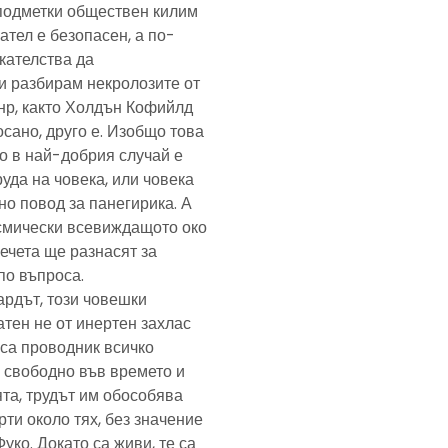
подметки обществен килим
ател е безопасен, а по-
скателства да
и разбирам некролозите от
анр, както Холдън Кофийлд
сано, друго е. Изобщо това
то в най-добрия случай е
уда на човека, или човека
но повод за панегирика. А
осмически всевиждащото око
ечета ще разнасят за
по въпроса.
ардът, този човешки
тен не от инертен захлас
, са проводник всичко
 свободно във времето и
та, трудът им обособява
рти около тях, без значение
Фуко. Докато са живи, те са