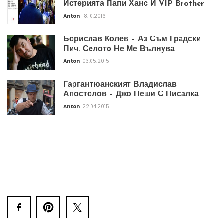
Истерията Папи Ханс И VIP Brother
Anton
18.10.2016
Борислав Колев – Аз Съм Градски
Пич. Селото Не Ме Вълнува
Anton
03.05.2015
Гаргантюанският Владислав
Апостолов – Джо Пеши С Писалка
Anton
22.04.2015