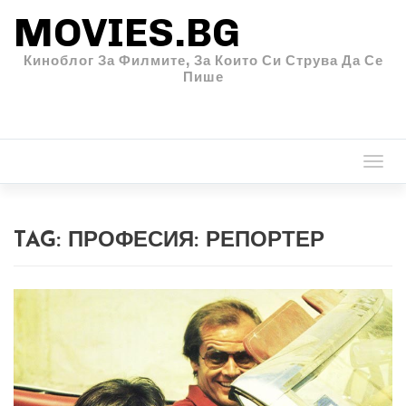
MOVIES.BG
Киноблог За Филмите, За Които Си Струва Да Се
Пише
Togg
navi
TAG:
ПРОФЕСИЯ: РЕПОРТЕР