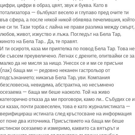
цифри, цифри в образ, цвят, звук и буква. Като в
тотализатора — бълбукат весело и глупаво пред очите ти
във сфера, а после някой никой обявява печелившия, който
не си ти. Тази торба с лайна не прави разлика между смърт,
любов, живот, изкуство и лъжа. Погледът на Бела Тар,
киното на Бела Тар… Да, те правят.
И ти осиротя, каза ми приятелка по повод Бела Тар. Това не
бе съвсем преувеличено. Легнах с дрехите, опитвайки се за
малко да не мисля за нищо. Унесох се и ми се присъни
(пак) баща ми — редовно неканен гастрольор от
подсъзнанието; никакъв Бела Тар, уви. Компания
безсловесна, невидима, абстрактна, но несъмнено
осезаема — баща ми беше наоколо. Той на живо
категорично отказа да ми проговори, камо ли… Събудих се и
си казах, почти развеселен, това е като журналистиката —
верифицираш истината след кръстосване на информация
от поне два източника. Присъствието на баща ми беше
истински осезаемо и измеримо, каквито са вятърът и