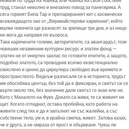
нежели по труда на човека, или човека на своя собствен
труд, станал неволно и внезапно повод за панегирика. А
сега горкият Бела Тар е препарираният кит с космически
всевиждащото око от „Веркмайстерови хармонии“, който
малки човечета ще разнасят за зрелище три дни, и аз нищо
не мога да направя по въпроса.
Така наречените големи, авторитетите, са авангардът, този
човешки незаменим културен ресурс и златен фонд —
златен не от инертен захлас по готовите епитети, а защото,
подобно златото, са проводник всичко екзистенциално
смислено и ценно да циркулира свободно във времето и
пространството. Веднъж разписали се в историята, трудът
им обособява център, без той да е фиксиран, и светът си се
върти около тях, без значение дали светът го знае или не.
Като с Махалото на Фуко. Докато са живи, те са живият ни
щит. Когато отпаднат, остава пробойна, като работа на
живите след тях е да я запълнят не със жалейки, а със
собствени тяло, ум и, в крайна сметка, живот. Затова казах,
че е друго, а не омраза от ярост и объркване. Чуеш ли