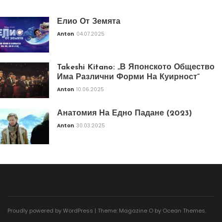
Елио От Земята
Anton
04.07.2025
Takeshi Kitano: „В Японското Общество
Има Различни Форми На Куирност“
Anton
10.06.2025
Анатомия На Едно Падане (2023)
Anton
30.03.2025
Proudly powered by WordPress
|
Theme: Magazine O by
Ocean Themes
.