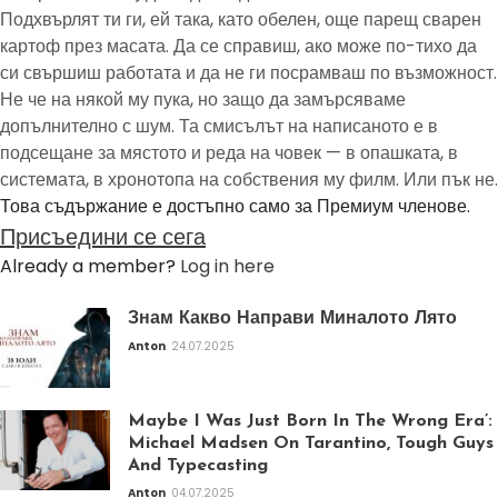
Подхвърлят ти ги, ей така, като обелен, още парещ сварен
картоф през масата. Да се справиш, ако може по-тихо да
си свършиш работата и да не ги посрамваш по възможност.
Не че на някой му пука, но защо да замърсяваме
допълнително с шум. Та смисълът на написаното е в
подсещане за мястото и реда на човек — в опашката, в
системата, в хронотопа на собствения му филм. Или пък не.
Това съдържание е достъпно само за Премиум членове.
Присъедини се сега
Already a member?
Log in here
Знам Какво Направи Миналото Лято
Anton
24.07.2025
Maybe I Was Just Born In The Wrong Era’:
Michael Madsen On Tarantino, Tough Guys
And Typecasting
Anton
04.07.2025