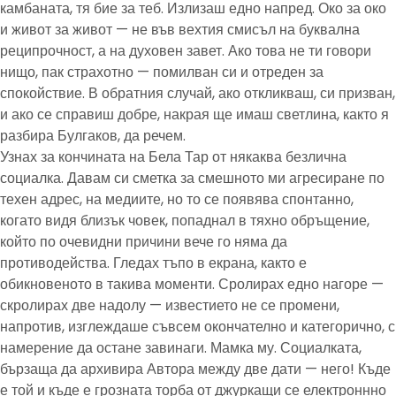
камбаната, тя бие за теб. Излизаш едно напред. Око за око
и живот за живот — не във вехтия смисъл на буквална
реципрочност, а на духовен завет. Ако това не ти говори
нищо, пак страхотно — помилван си и отреден за
спокойствие. В обратния случай, ако откликваш, си призван,
и ако се справиш добре, накрая ще имаш светлина, както я
разбира Булгаков, да речем.
Узнах за кончината на Бела Тар от някаква безлична
социалка. Давам си сметка за смешното ми агресиране по
техен адрес, на медиите, но то се появява спонтанно,
когато видя близък човек, попаднал в тяхно обръщение,
който по очевидни причини вече го няма да
противодейства. Гледах тъпо в екрана, както е
обикновеното в такива моменти. Сролирах едно нагоре —
скролирах две надолу — известието не се промени,
напротив, изглеждаше съвсем окончателно и категорично, с
намерение да остане завинаги. Мамка му. Социалката,
бързаща да архивира Автора между две дати — него! Къде
е той и къде е грозната торба от джуркащи се електроннно