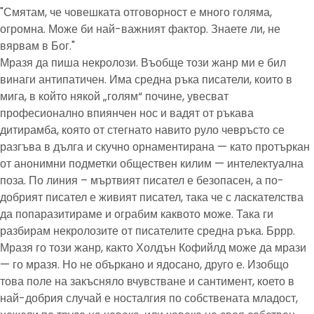
"Смятам, че човешката отговорност е много голяма,
огромна. Може би най-важният фактор. Знаете ли, не
вярвам в Бог."
Мразя да пиша некролози. Въобще този жанр ми е бил
винаги антипатичен. Има средна ръка писатели, които в
мига, в който някой „голям“ почине, увесват
професионално впиянчен нос и вадят от ръкава
дитирамба, която от стегнато навито руло чевръсто се
разгъва в дълга и скучно орнаментирана — като протъркан
от анонимни подметки обществен килим — интелектуална
поза. По линия – мъртвият писател е безопасен, а по-
добрият писател е живият писател, така че с ласкателства
да попаразитираме и ограбим каквото може. Така ги
разбирам некролозите от писателите средна ръка. Бррр.
Мразя го този жанр, както Холдън Кофийлд може да мрази
— го мразя. Но не объркано и ядосано, друго е. Изобщо
това поле на закъсняло вчувстване и сантимент, което в
най-добрия случай е носталгия по собствената младост,