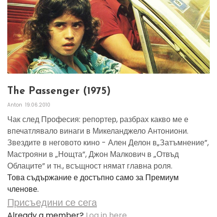
The Passenger (1975)
Anton
19.06.2010
Чак след Професия: репортер, разбрах какво ме е
впечатлявало винаги в Микеланджело Антониони.
Звездите в неговото кино - Ален Делон в„Затъмнение”,
Мастрояни в „Нощта”, Джон Малкович в „Отвъд
Облаците” и тн., всъщност нямат главна роля.
Това съдържание е достъпно само за Премиум
членове.
Присъедини се сега
Already a member?
Log in here