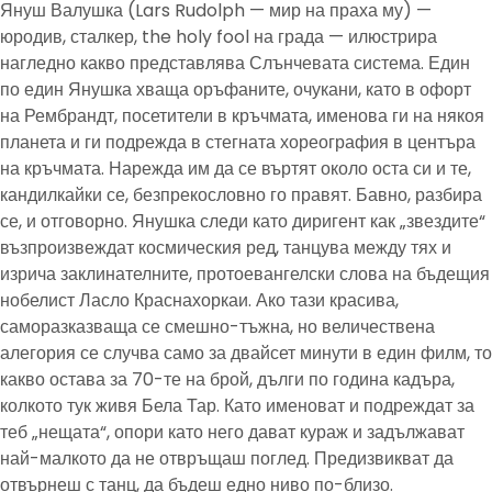
Януш Валушка (Lars Rudolph — мир на праха му) —
юродив, сталкер, the holy fool на града — илюстрира
нагледно какво представлява Слънчевата система. Един
по един Янушка хваща оръфаните, очукани, като в офорт
на Рембрандт, посетители в кръчмата, именова ги на някоя
планета и ги подрежда в стегната хореография в центъра
на кръчмата. Нарежда им да се въртят около оста си и те,
кандилкайки се, безпрекословно го правят. Бавно, разбира
се, и отговорно. Янушка следи като диригент как „звездите“
възпроизвеждат космическия ред, танцува между тях и
изрича заклинателните, протоевангелски слова на бъдещия
нобелист Ласло Краснахоркаи. Ако тази красива,
саморазказваща се смешно-тъжна, но величествена
алегория се случва само за двайсет минути в един филм, то
какво остава за 70-те на брой, дълги по година кадъра,
колкото тук живя Бела Тар. Като именоват и подреждат за
теб „нещата“, опори като него дават кураж и задължават
най-малкото да не отвръщаш поглед. Предизвикват да
отвърнеш с танц, да бъдеш едно ниво по-близо.