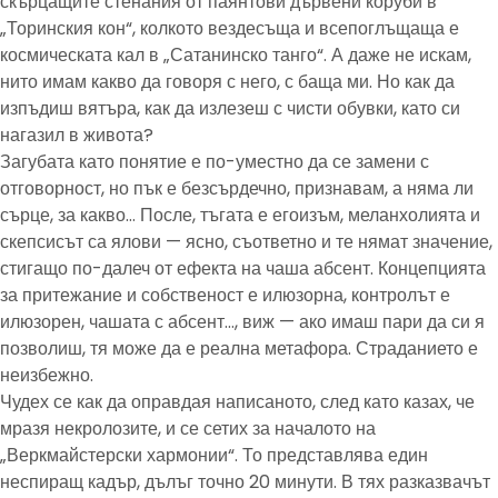
скърцащите стенания от паянтови дървени коруби в
„Торинския кон“, колкото вездесъща и всепоглъщаща е
космическата кал в „Сатанинско танго“. А даже не искам,
нито имам какво да говоря с него, с баща ми. Но как да
изпъдиш вятъра, как да излезеш с чисти обувки, като си
нагазил в живота?
Загубата като понятие е по-уместно да се замени с
отговорност, но пък е безсърдечно, признавам, а няма ли
сърце, за какво… После, тъгата е егоизъм, меланхолията и
скепсисът са ялови — ясно, съответно и те нямат значение,
стигащо по-далеч от ефекта на чаша абсент. Концепцията
за притежание и собственост е илюзорна, контролът е
илюзорен, чашата с абсент…, виж — ако имаш пари да си я
позволиш, тя може да е реална метафора. Страданието е
неизбежно.
Чудех се как да оправдая написаното, след като казах, че
мразя некролозите, и се сетих за началото на
„Веркмайстерски хармонии“. То представлява един
неспиращ кадър, дълъг точно 20 минути. В тях разказвачът