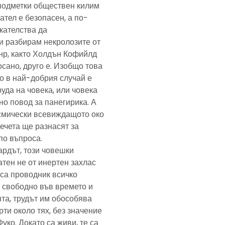
подметки обществен килим
ател е безопасен, а по-
скателства да
и разбирам некролозите от
анр, както Холдън Кофийлд
сано, друго е. Изобщо това
то в най-добрия случай е
уда на човека, или човека
но повод за панегирика. А
осмически всевиждащото око
ечета ще разнасят за
по въпроса.
ардът, този човешки
тен не от инертен захлас
, са проводник всичко
 свободно във времето и
та, трудът им обособява
рти около тях, без значение
Фуко. Докато са живи, те са