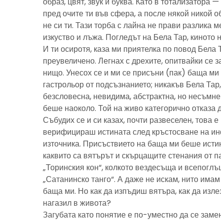
образ, цвят, звук и буква. Като в тотализатора 
пред очите ти във сфера, а после някой никой 
не си ти. Тази торба с лайна не прави разлика м
изкуство и лъжа. Погледът на Бела Тар, киното н
И ти осиротя, каза ми приятелка по повод Бела 
преувеличено. Легнах с дрехите, опитвайки се з
нищо. Унесох се и ми се присъни (пак) баща м
гастрольор от подсъзнанието; никакъв Бела Тар
безсловесна, невидима, абстрактна, но несъмн
беше наоколо. Той на живо категорично отказа 
Събудих се и си казах, почти развеселен, това 
верифицираш истината след кръстосване на ин
източника. Присъствието на баща ми беше исти
каквито са вятърът и скърцащите стенания от п
„Торинския кон“, колкото вездесъща и всепоглъ
„Сатанинско танго“. А даже не искам, нито имам 
баща ми. Но как да изпъдиш вятъра, как да излез
нагазил в живота?
Загубата като понятие е по-уместно да се замен