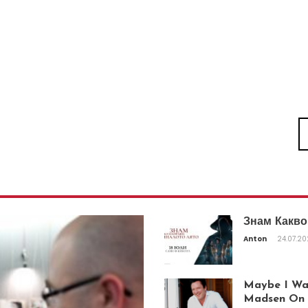
Знам Какво
Anton
24.07.2
Maybe I Was
Madsen On T