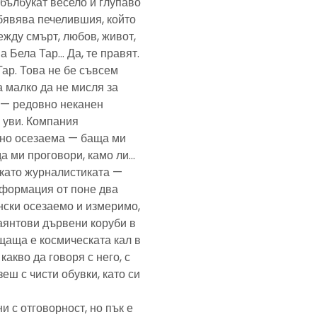
— бълбукат весело и глупаво
обявява печелившия, който
ежду смърт, любов, живот,
а Бела Тар… Да, те правят.
Тар. Това не бе съвсем
а малко да не мисля за
и — редовно неканен
, уви. Компания
ено осезаема — баща ми
да ми проговори, камо ли…
е като журналистиката —
формация от поне два
нски осезаемо и измеримо,
аянтови дървени коруби в
щаща е космическата кал в
какво да говоря с него, с
еш с чисти обувки, като си
и с отговорност, но пък е