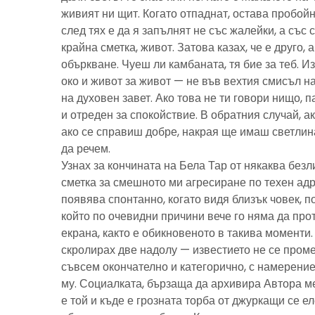
живият ни щит. Когато отпаднат, остава пробойн
след тях е да я запълнят не със жалейки, а със с
крайна сметка, живот. Затова казах, че е друго, 
объркване. Чуеш ли камбаната, тя бие за теб. И
око и живот за живот — не във вехтия смисъл н
на духовен завет. Ако това не ти говори нищо, 
и отреден за спокойствие. В обратния случай, ак
ако се справиш добре, накрая ще имаш светлина
да речем.
Узнах за кончината на Бела Тар от някаква без
сметка за смешното ми агресиране по техен адре
появява спонтанно, когато видя близък човек, 
който по очевидни причини вече го няма да про
екрана, както е обикновеното в такива моменти
скролирах две надолу — известието не се пром
съвсем окончателно и категорично, с намерение
му. Социалката, бързаща да архивира Автора м
е той и къде е грозната торба от джуркащи се 