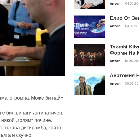
Anton
04.07.2
Елио От Зе
Anton
04.07.2
Takeshi Ki
Форми На К
Anton
10.06.20
Анатомия Н
Anton
30.03.2
яма, огромна. Може би най-
 е бил винаги антипатичен.
 някой „голям“ почине,
т ръкава дитирамба, която
дълга и скучно