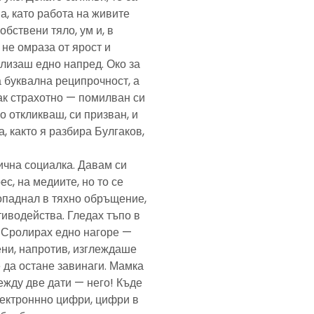
а, като работа на живите
обствени тяло, ум и, в
а не омраза от ярост и
злизаш едно напред. Око за
а буквална реципрочност, а
пак страхотно — помилван си
о откликваш, си призван, и
, както я разбира Булгаков,
лична социалка. Давам си
с, на медиите, но то се
попаднал в тяхно обръщение,
тиводейства. Гледах тъпо в
. Сролирах едно нагоре —
ени, напротив, изглеждаше
 да остане завинаги. Мамка
ежду две дати — него! Къде
електроннно цифри, цифри в