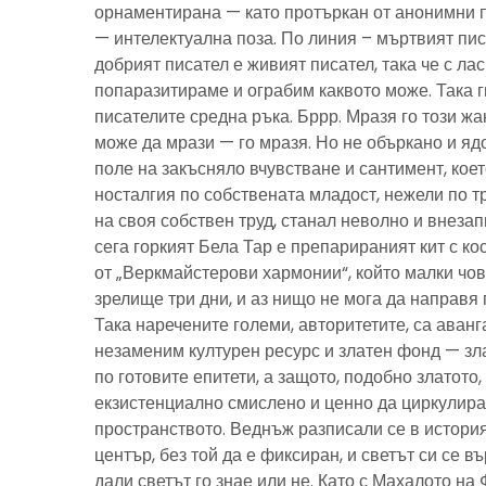
орнаментирана — като протъркан от анонимни 
— интелектуална поза. По линия – мъртвият пис
добрият писател е живият писател, така че с ла
попаразитираме и ограбим каквото може. Така г
писателите средна ръка. Бррр. Мразя го този ж
може да мрази — го мразя. Но не объркано и ядо
поле на закъсняло вчувстване и сантимент, кое
носталгия по собствената младост, нежели по тр
на своя собствен труд, станал неволно и внезап
сега горкият Бела Тар е препарираният кит с к
от „Веркмайстерови хармонии“, който малки чов
зрелище три дни, и аз нищо не мога да направя 
Така наречените големи, авторитетите, са аванг
незаменим културен ресурс и златен фонд — зла
по готовите епитети, а защото, подобно златото
екзистенциално смислено и ценно да циркулира
пространството. Веднъж разписали се в история
център, без той да е фиксиран, и светът си се въ
дали светът го знае или не. Като с Махалото на 