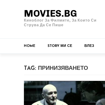
MOVIES.BG
Киноблог За Филмите, За Които Си
Струва Да Се Пише
HOME
STORY МИ СЕ
ВЛЕЗ
TAG:
ПРИНИЗЯВАНЕТО