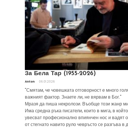
За Бела Тар (1955-2026)
Anton
06.01.2026
"Смятам, че човешката отговорност е много гол
важният фактор. Знаете ли, не вярвам в Бог."
Мразя да пиша некролози. Въобще този жанр ми
Има средна ръка писатели, които в мига, в който
увесват професионално впиянчен нос и вадят о
от стегнато навито руло чевръсто се разгъва в 