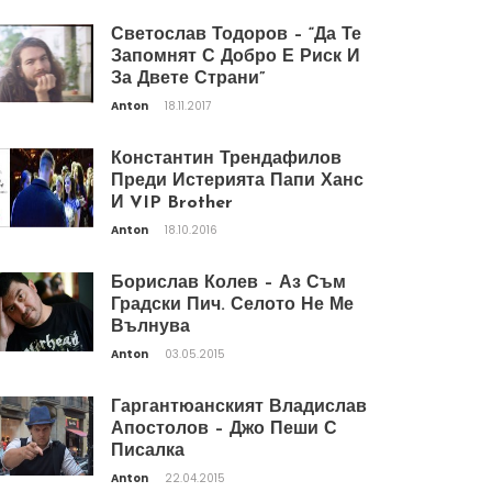
Светослав Тодоров – “Да Те
Запомнят С Добро Е Риск И
За Двете Страни”
Anton
18.11.2017
Константин Трендафилов
Преди Истерията Папи Ханс
И VIP Brother
Anton
18.10.2016
Борислав Колев – Аз Съм
Градски Пич. Селото Не Ме
Вълнува
Anton
03.05.2015
Гаргантюанският Владислав
Апостолов – Джо Пеши С
Писалка
Anton
22.04.2015