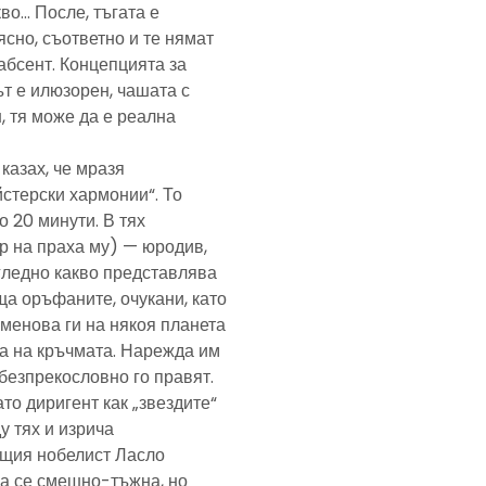
кво… После, тъгата е
ясно, съответно и те нямат
абсент. Концепцията за
т е илюзорен, чашата с
, тя може да е реална
казах, че мразя
йстерски хармонии“. То
 20 минути. В тях
р на праха му) — юродив,
агледно какво представлява
а оръфаните, очукани, като
именова ги на някоя планета
ра на кръчмата. Нарежда им
, безпрекословно го правят.
ато диригент как „звездите“
у тях и изрича
ещия нобелист Ласло
ща се смешно-тъжна, но