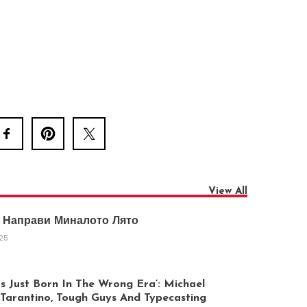
View All
 Направи Миналото Лято
025
 Just Born In The Wrong Era’: Michael
arantino, Tough Guys And Typecasting