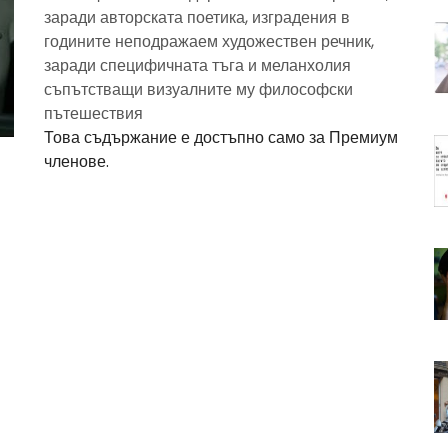
заради авторската поетика, изградения в
годините неподражаем художествен речник,
заради специфичната тъга и меланхолия
съпътстващи визуалните му философски
пътешествия
Това съдържание е достъпно само за Премиум
членове.