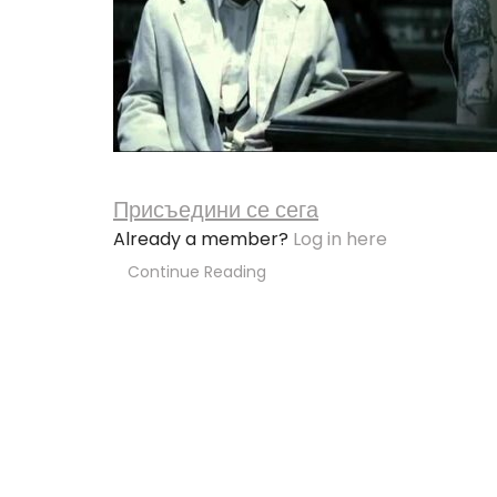
Присъедини се сега
Already a member?
Log in here
Continue Reading