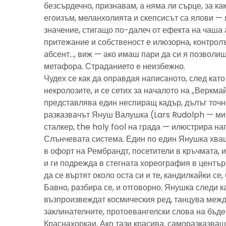
безсърдечно, признавам, а няма ли сърце, за ка
егоизъм, меланхолията и скепсисът са ялови — 
значение, стигащо по-далеч от ефекта на чаша 
притежание и собственост е илюзорна, контролъ
абсент…, виж — ако имаш пари да си я позволиш
метафора. Страданието е неизбежно.
Чудех се как да оправдая написаното, след като 
некролозите, и се сетих за началото на „Веркма
представлява един неспиращ кадър, дълъг точно
разказвачът Януш Валушка (Lars Rudolph — ми
сталкер, the holy fool на града — илюстрира н
Слънчевата система. Един по един Янушка хващ
в офорт на Рембрандт, посетители в кръчмата, 
и ги подрежда в стегната хореография в центъ
да се въртят около оста си и те, кандилкайки се
Бавно, разбира се, и отговорно. Янушка следи к
възпроизвеждат космическия ред, танцува межд
заклинателните, протоевангелски слова на бъд
Краснахоркаи. Ако тази красива, саморазказва