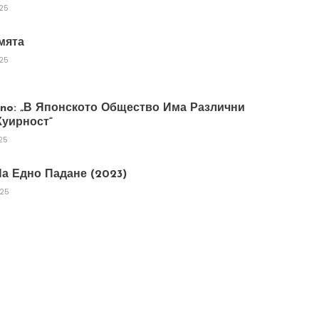
025
мята
025
tano: „В Японското Общество Има Различни
уирност“
25
а Едно Падане (2023)
025