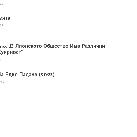
025
мята
025
tano: „В Японското Общество Има Различни
уирност“
25
а Едно Падане (2023)
025