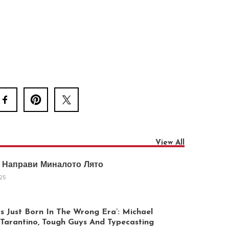
View All
 Направи Миналото Лято
025
 Just Born In The Wrong Era’: Michael
arantino, Tough Guys And Typecasting