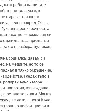
а, като работа на живите
обствени тяло, ум и, в
а не омраза от ярост и
злизаш едно напред. Око за
а буквална реципрочност, а
пак страхотно — помилван си
о откликваш, си призван, и
, както я разбира Булгаков,
лична социалка. Давам си
с, на медиите, но то се
попаднал в тяхно обръщение,
тиводейства. Гледах тъпо в
. Сролирах едно нагоре —
ени, напротив, изглеждаше
 да остане завинаги. Мамка
ежду две дати — него! Къде
електроннно цифри, цифри в