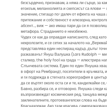
безсърдечно, признавам, а няма ли сърце, за ка
егоизъм, меланхолията и скепсисът са ялови — 
значение, стигащо по-далеч от ефекта на чаша 
притежание и собственост е илюзорна, контролъ
абсент…, виж — ако имаш пари да си я позволиш
метафора. Страданието е неизбежно.
Чудех се как да оправдая написаното, след като 
некролозите, и се сетих за началото на „Веркма
представлява един неспиращ кадър, дълъг точно
разказвачът Януш Валушка (Lars Rudolph — ми
сталкер, the holy fool на града — илюстрира н
Слънчевата система. Един по един Янушка хващ
в офорт на Рембрандт, посетители в кръчмата, 
и ги подрежда в стегната хореография в центъ
да се въртят около оста си и те, кандилкайки се
Бавно, разбира се, и отговорно. Янушка следи к
възпроизвеждат космическия ред, танцува межд
заклинателните, протоевангелски слова на бъд
Краснахоркаи. Ако тази красива, саморазказва