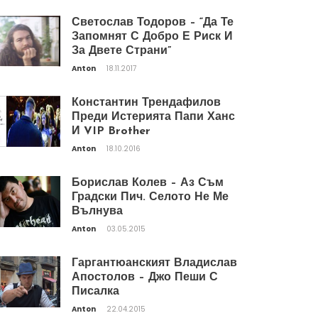
Светослав Тодоров – “Да Те
Запомнят С Добро Е Риск И
За Двете Страни”
Anton
18.11.2017
Константин Трендафилов
Преди Истерията Папи Ханс
И VIP Brother
Anton
18.10.2016
Борислав Колев – Аз Съм
Градски Пич. Селото Не Ме
Вълнува
Anton
03.05.2015
Гаргантюанският Владислав
Апостолов – Джо Пеши С
Писалка
Anton
22.04.2015