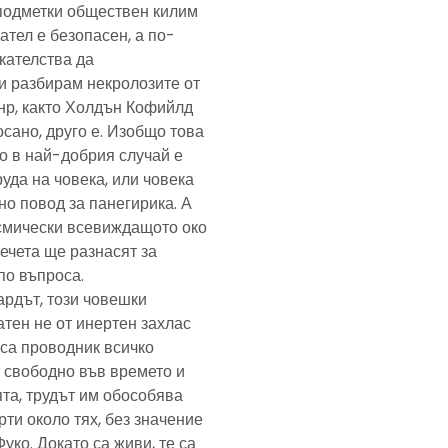
подметки обществен килим
ател е безопасен, а по-
скателства да
и разбирам некролозите от
анр, както Холдън Кофийлд
сано, друго е. Изобщо това
то в най-добрия случай е
уда на човека, или човека
но повод за панегирика. А
осмически всевиждащото око
ечета ще разнасят за
по въпроса.
ардът, този човешки
тен не от инертен захлас
, са проводник всичко
 свободно във времето и
та, трудът им обособява
рти около тях, без значение
Фуко. Докато са живи, те са