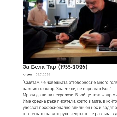
За Бела Тар (1955-2026)
Anton
06.01.2026
"Смятам, че човешката отговорност е много гол
важният фактор. Знаете ли, не вярвам в Бог."
Мразя да пиша некролози. Въобще този жанр ми
Има средна ръка писатели, които в мига, в който
увесват професионално впиянчен нос и вадят о
от стегнато навито руло чевръсто се разгъва в 