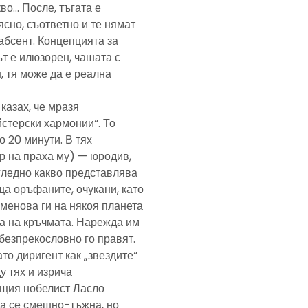
кво… После, тъгата е
ясно, съответно и те нямат
абсент. Концепцията за
т е илюзорен, чашата с
, тя може да е реална
казах, че мразя
йстерски хармонии“. То
 20 минути. В тях
р на праха му) — юродив,
агледно какво представлява
а оръфаните, очукани, като
именова ги на някоя планета
ра на кръчмата. Нарежда им
, безпрекословно го правят.
ато диригент как „звездите“
у тях и изрича
ещия нобелист Ласло
ща се смешно-тъжна, но