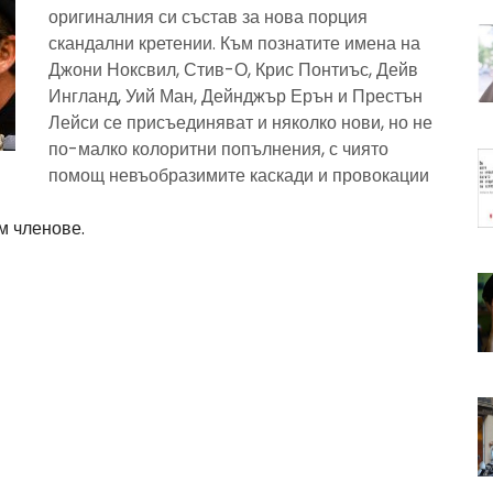
оригиналния си състав за нова порция
скандални кретении. Към познатите имена на
Джони Ноксвил, Стив-О, Крис Понтиъс, Дейв
Ингланд, Уий Ман, Дейнджър Ерън и Престън
Лейси се присъединяват и няколко нови, но не
по-малко колоритни попълнения, с чиято
помощ невъобразимите каскади и провокации
м членове.