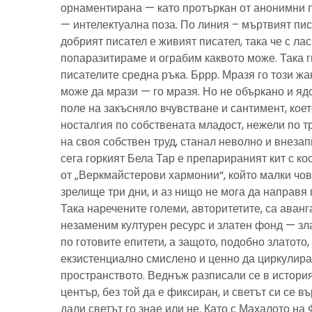
орнаментирана — като протъркан от анонимни 
— интелектуална поза. По линия – мъртвият пис
добрият писател е живият писател, така че с ла
попаразитираме и ограбим каквото може. Така г
писателите средна ръка. Бррр. Мразя го този ж
може да мрази — го мразя. Но не объркано и ядо
поле на закъсняло вчувстване и сантимент, кое
носталгия по собствената младост, нежели по тр
на своя собствен труд, станал неволно и внезап
сега горкият Бела Тар е препарираният кит с к
от „Веркмайстерови хармонии“, който малки чов
зрелище три дни, и аз нищо не мога да направя 
Така наречените големи, авторитетите, са аванг
незаменим културен ресурс и златен фонд — зла
по готовите епитети, а защото, подобно златото
екзистенциално смислено и ценно да циркулира
пространството. Веднъж разписали се в история
център, без той да е фиксиран, и светът си се въ
дали светът го знае или не. Като с Махалото на 