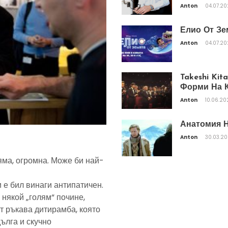
Anton
04.07.2
Елио От Зе
Anton
04.07.2
Takeshi Ki
Форми На К
Anton
10.06.20
Анатомия Н
Anton
30.03.2
яма, огромна. Може би най-
 е бил винаги антипатичен.
 някой „голям“ почине,
т ръкава дитирамба, която
дълга и скучно