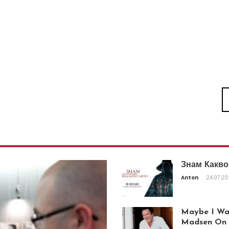
Знам Какво
Anton
24.07.2
Maybe I Was
Madsen On T