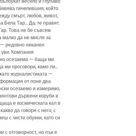
— бълбукат весело и глупаво
обявява печелившия, който
ежду смърт, любов, живот,
а Бела Тар… Да, те правят.
Тар. Това не бе съвсем
а малко да не мисля за
и — редовно неканен
, уви. Компания
ено осезаема — баща ми
да ми проговори, камо ли…
е като журналистиката —
формация от поне два
нски осезаемо и измеримо,
аянтови дървени коруби в
щаща е космическата кал в
какво да говоря с него, с
еш с чисти обувки, като си
и с отговорност, но пък е