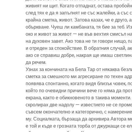
живият ни щит. Когато отпаднат, остава пробойн
след тях е да я запълнят не със жалейки, а със с
крайна сметка, живот. Затова казах, че е друго, 
объркване. Чуеш ли камбаната, тя бие за теб. И
око и живот за живот — не във вехтия смисъл н
на духовен завет. Ако това не ти говори нищо, 
и отреден за спокойствие. В обратния случай, ак
ако се справиш добре, накрая ще имаш светлина
да речем.
Узнах за кончината на Бела Тар от някаква без
сметка за смешното ми агресиране по техен адре
появява спонтанно, когато видя близък човек, 
който по очевидни причини вече го няма да про
екрана, както е обикновеното в такива моменти
скролирах две надолу — известието не се пром
съвсем окончателно и категорично, с намерение
му. Социалката, бързаща да архивира Автора м
е той и къде е грозната торба от джуркащи се 