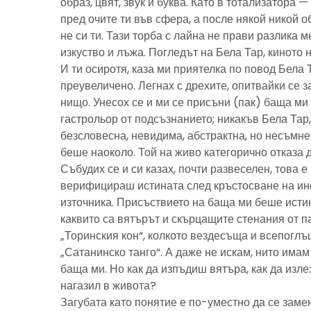
образ, цвят, звук и буква. Като в тотализатора 
пред очите ти във сфера, а после някой никой 
не си ти. Тази торба с лайна не прави разлика м
изкуство и лъжа. Погледът на Бела Тар, киното н
И ти осиротя, каза ми приятелка по повод Бела 
преувеличено. Легнах с дрехите, опитвайки се з
нищо. Унесох се и ми се присъни (пак) баща м
гастрольор от подсъзнанието; никакъв Бела Тар
безсловесна, невидима, абстрактна, но несъмн
беше наоколо. Той на живо категорично отказа 
Събудих се и си казах, почти развеселен, това 
верифицираш истината след кръстосване на ин
източника. Присъствието на баща ми беше исти
каквито са вятърът и скърцащите стенания от п
„Торинския кон“, колкото вездесъща и всепоглъ
„Сатанинско танго“. А даже не искам, нито имам 
баща ми. Но как да изпъдиш вятъра, как да излез
нагазил в живота?
Загубата като понятие е по-уместно да се замен