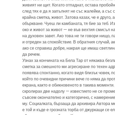
живият ни щит. Когато отпаднат, остава пробойн
след тях е да я запълнят не със жалейки, а със с
крайна сметка, живот. Затова казах, че е друго, 
объркване. Чуеш ли камбаната, тя бие за теб. И
око и живот за живот — не във вехтия смисъл н
на духовен завет. Ако това не ти говори нищо, 
и отреден за спокойствие. В обратния случай, ак
ако се справиш добре, накрая ще имаш светлина
да речем.
Узнах за кончината на Бела Тар от някаква без
сметка за смешното ми агресиране по техен адре
появява спонтанно, когато видя близък човек, 
който по очевидни причини вече го няма да про
екрана, както е обикновеното в такива моменти
скролирах две надолу — известието не се пром
съвсем окончателно и категорично, с намерение
му. Социалката, бързаща да архивира Автора м
е той и къде е грозната торба от джуркащи се 