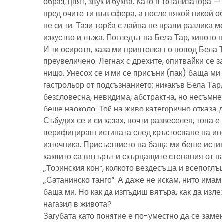
образ, цвят, звук и буква. Като в тотализатора 
пред очите ти във сфера, а после някой никой 
не си ти. Тази торба с лайна не прави разлика м
изкуство и лъжа. Погледът на Бела Тар, киното н
И ти осиротя, каза ми приятелка по повод Бела 
преувеличено. Легнах с дрехите, опитвайки се з
нищо. Унесох се и ми се присъни (пак) баща м
гастрольор от подсъзнанието; никакъв Бела Тар
безсловесна, невидима, абстрактна, но несъмн
беше наоколо. Той на живо категорично отказа 
Събудих се и си казах, почти развеселен, това 
верифицираш истината след кръстосване на ин
източника. Присъствието на баща ми беше исти
каквито са вятърът и скърцащите стенания от п
„Торинския кон“, колкото вездесъща и всепоглъ
„Сатанинско танго“. А даже не искам, нито имам 
баща ми. Но как да изпъдиш вятъра, как да излез
нагазил в живота?
Загубата като понятие е по-уместно да се замен