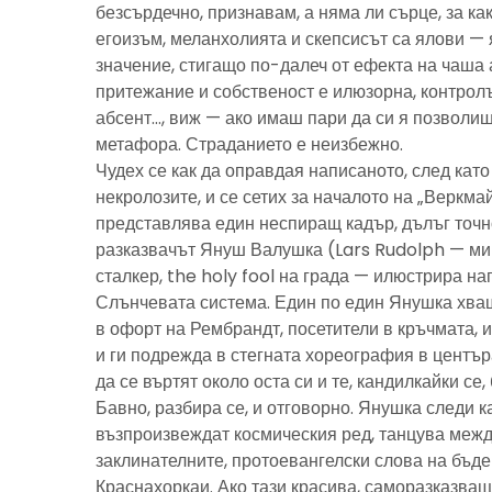
безсърдечно, признавам, а няма ли сърце, за ка
егоизъм, меланхолията и скепсисът са ялови — 
значение, стигащо по-далеч от ефекта на чаша 
притежание и собственост е илюзорна, контролъ
абсент…, виж — ако имаш пари да си я позволиш
метафора. Страданието е неизбежно.
Чудех се как да оправдая написаното, след като 
некролозите, и се сетих за началото на „Веркма
представлява един неспиращ кадър, дълъг точно
разказвачът Януш Валушка (Lars Rudolph — ми
сталкер, the holy fool на града — илюстрира н
Слънчевата система. Един по един Янушка хващ
в офорт на Рембрандт, посетители в кръчмата, 
и ги подрежда в стегната хореография в центъ
да се въртят около оста си и те, кандилкайки се
Бавно, разбира се, и отговорно. Янушка следи к
възпроизвеждат космическия ред, танцува межд
заклинателните, протоевангелски слова на бъд
Краснахоркаи. Ако тази красива, саморазказва