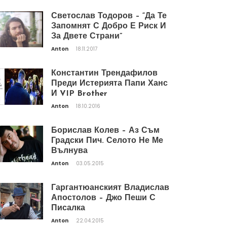
Светослав Тодоров – “Да Те
Запомнят С Добро Е Риск И
За Двете Страни”
Anton
18.11.2017
Константин Трендафилов
Преди Истерията Папи Ханс
И VIP Brother
Anton
18.10.2016
Борислав Колев – Аз Съм
Градски Пич. Селото Не Ме
Вълнува
Anton
03.05.2015
Гаргантюанският Владислав
Апостолов – Джо Пеши С
Писалка
Anton
22.04.2015