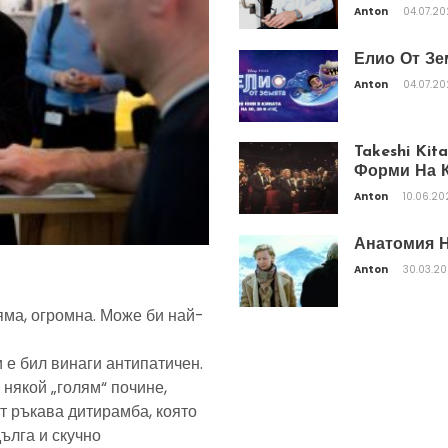
Anton
04.07.2
Елио От Зе
Anton
04.07.2
Takeshi Ki
Форми На К
Anton
10.06.20
Анатомия Н
Anton
30.03.2
яма, огромна. Може би най-
 е бил винаги антипатичен.
 някой „голям“ почине,
т ръкава дитирамба, която
дълга и скучно