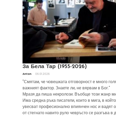
За Бела Тар (1955-2026)
Anton
06.01.2026
"Смятам, че човешката отговорност е много гол
важният фактор. Знаете ли, не вярвам в Бог."
Мразя да пиша некролози. Въобще този жанр ми
Има средна ръка писатели, които в мига, в който
увесват професионално впиянчен нос и вадят о
от стегнато навито руло чевръсто се разгъва в 