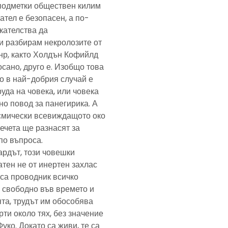
подметки обществен килим
ател е безопасен, а по-
скателства да
и разбирам некролозите от
анр, както Холдън Кофийлд
сано, друго е. Изобщо това
то в най-добрия случай е
уда на човека, или човека
но повод за панегирика. А
осмически всевиждащото око
ечета ще разнасят за
по въпроса.
ардът, този човешки
тен не от инертен захлас
, са проводник всичко
 свободно във времето и
та, трудът им обособява
рти около тях, без значение
Фуко. Докато са живи, те са