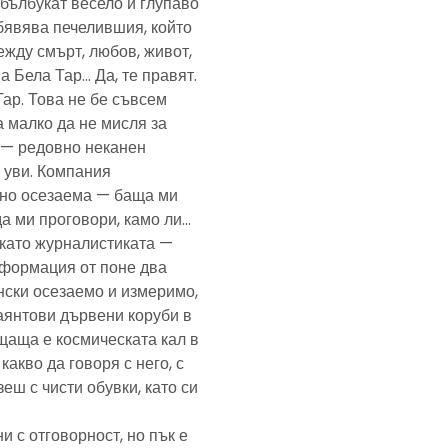
— бълбукат весело и глупаво
обявява печелившия, който
ежду смърт, любов, живот,
а Бела Тар… Да, те правят.
Тар. Това не бе съвсем
а малко да не мисля за
и — редовно неканен
, уви. Компания
ено осезаема — баща ми
да ми проговори, камо ли…
е като журналистиката —
формация от поне два
нски осезаемо и измеримо,
аянтови дървени коруби в
щаща е космическата кал в
какво да говоря с него, с
еш с чисти обувки, като си
и с отговорност, но пък е