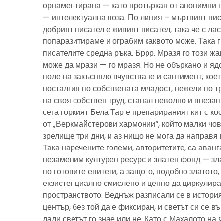
орнаментирана — като протъркан от анонимни 
— интелектуална поза. По линия – мъртвият пис
добрият писател е живият писател, така че с ла
попаразитираме и ограбим каквото може. Така г
писателите средна ръка. Бррр. Мразя го този ж
може да мрази — го мразя. Но не объркано и ядо
поле на закъсняло вчувстване и сантимент, кое
носталгия по собствената младост, нежели по тр
на своя собствен труд, станал неволно и внезап
сега горкият Бела Тар е препарираният кит с к
от „Веркмайстерови хармонии“, който малки чов
зрелище три дни, и аз нищо не мога да направя 
Така наречените големи, авторитетите, са аванг
незаменим културен ресурс и златен фонд — зла
по готовите епитети, а защото, подобно златото
екзистенциално смислено и ценно да циркулира
пространството. Веднъж разписали се в история
център, без той да е фиксиран, и светът си се въ
дали светът го знае или не. Като с Махалото на 