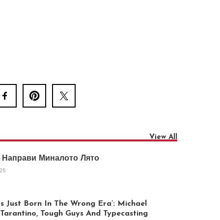
View All
 Направи Миналото Лято
025
 Just Born In The Wrong Era’: Michael
arantino, Tough Guys And Typecasting