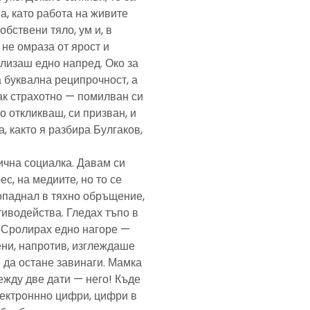
а, като работа на живите
обствени тяло, ум и, в
а не омраза от ярост и
злизаш едно напред. Око за
а буквална реципрочност, а
пак страхотно — помилван си
о откликваш, си призван, и
, както я разбира Булгаков,
лична социалка. Давам си
с, на медиите, но то се
попаднал в тяхно обръщение,
тиводейства. Гледах тъпо в
. Сролирах едно нагоре —
ени, напротив, изглеждаше
 да остане завинаги. Мамка
ежду две дати — него! Къде
електроннно цифри, цифри в