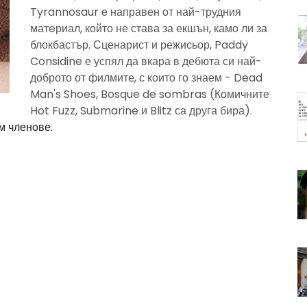
Tyrannosaur е направен от най-трудния
матeриал, който не става за екшън, камо ли за
блокбастър. Сценарист и режисьор, Paddy
Considine е успял да вкара в дебюта си най-
доброто от филмите, с които го знаем - Dead
Man's Shoes, Bosque de sombras (Комичните
Hot Fuzz, Submarine и Blitz са друга бира).
м членове.