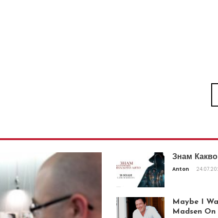
Знам Какво
Anton
24.07.2
Maybe I Was
Madsen On T