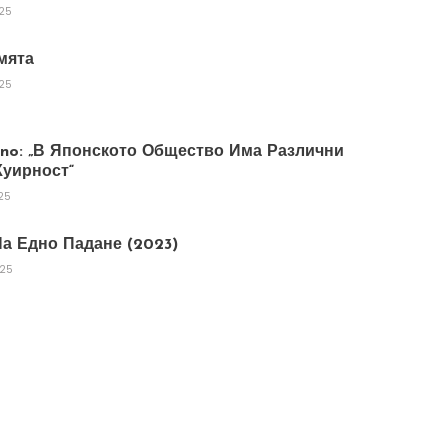
025
мята
025
tano: „В Японското Общество Има Различни
уирност“
25
а Едно Падане (2023)
025