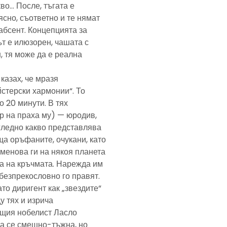
кво… После, тъгата е
ясно, съответно и те нямат
абсент. Концепцията за
т е илюзорен, чашата с
, тя може да е реална
казах, че мразя
йстерски хармонии“. То
 20 минути. В тях
р на праха му) — юродив,
агледно какво представлява
а оръфаните, очукани, като
именова ги на някоя планета
ра на кръчмата. Нарежда им
, безпрекословно го правят.
ато диригент как „звездите“
у тях и изрича
ещия нобелист Ласло
ща се смешно-тъжна, но