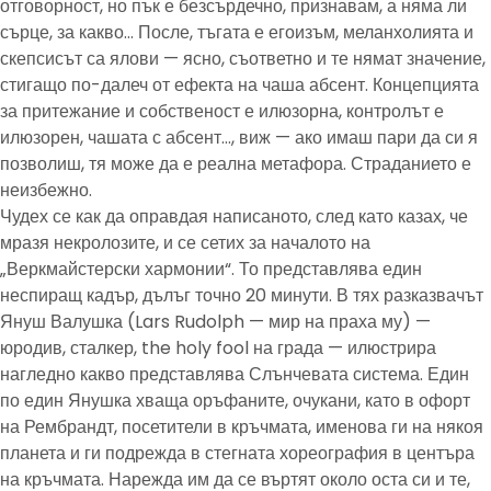
отговорност, но пък е безсърдечно, признавам, а няма ли
сърце, за какво… После, тъгата е егоизъм, меланхолията и
скепсисът са ялови — ясно, съответно и те нямат значение,
стигащо по-далеч от ефекта на чаша абсент. Концепцията
за притежание и собственост е илюзорна, контролът е
илюзорен, чашата с абсент…, виж — ако имаш пари да си я
позволиш, тя може да е реална метафора. Страданието е
неизбежно.
Чудех се как да оправдая написаното, след като казах, че
мразя некролозите, и се сетих за началото на
„Веркмайстерски хармонии“. То представлява един
неспиращ кадър, дълъг точно 20 минути. В тях разказвачът
Януш Валушка (Lars Rudolph — мир на праха му) —
юродив, сталкер, the holy fool на града — илюстрира
нагледно какво представлява Слънчевата система. Един
по един Янушка хваща оръфаните, очукани, като в офорт
на Рембрандт, посетители в кръчмата, именова ги на някоя
планета и ги подрежда в стегната хореография в центъра
на кръчмата. Нарежда им да се въртят около оста си и те,