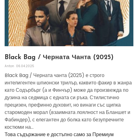
Black Bag / Черната Чанта (2025)
Anton
06.04.2025
Black Bag / Черната чанта (2025) е строго
интелигентен шпионски трилър, каквито факир в жанра
като Содърбърг (а и Финчър) може да произвежда по
дузина на седмица с едната си ръка. Стилистично
прецизен, префинно духовит, но винаги със щипка
старомоден морал (взаимната лоялност на Бланшет и
Фабиндер), с елегантен до болка като безупречните
костюми на...
Това съдържание е достъпно само за Премиум