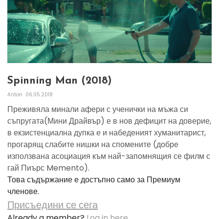
Spinning Man (2018)
Anton
06.05.2018
Преживяла минали афери с ученички на мъжа си
съпругата(Мини Драйвър) е в нов дефицит на доверие,
в екзистенциална дупка е и набеденият хуманитарист,
прогарящ слабите нишки на спомените (добре
използвана асоциация към най-запомнящия се филм с
гай Пиърс Memento).
Това съдържание е достъпно само за Премиум
членове.
Присъедини се сега
Already a member?
Log in here