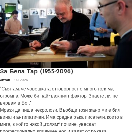
За Бела Тар (1955-2026)
Anton
06.01.2026
"Смятам, че човешката отговорност е много голяма,
огромна. Може би най-важният фактор. Знаете ли, не
вярвам в Бог."
Мразя да пиша некролози. Въобще този жанр ми е бил
винаги антипатичен. Има средна ръка писатели, които в
мига, в който някой „голям“ почине, увесват
професионално впиянчен нос и вадят от ръкава