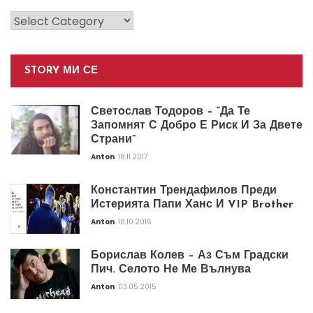
Категории
STORY МИ СЕ
Светослав Тодоров – “Да Те
Запомнят С Добро Е Риск И За Двете
Страни”
Anton
18.11.2017
Константин Трендафилов Преди
Истерията Папи Ханс И VIP Brother
Anton
18.10.2016
Борислав Колев – Аз Съм Градски
Пич. Селото Не Ме Вълнува
Anton
03.05.2015