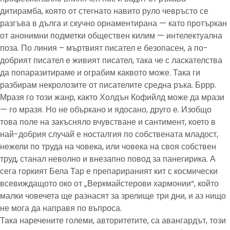
дитирамба, която от стегнато навито руло чевръсто се
разгъва в дълга и скучно орнаментирана — като протъркан
от анонимни подметки обществен килим — интелектуална
поза. По линия – мъртвият писател е безопасен, а по-
добрият писател е живият писател, така че с ласкателства
да попаразитираме и ограбим каквото може. Така ги
разбирам некролозите от писателите средна ръка. Бррр.
Мразя го този жанр, както Холдън Кофийлд може да мрази
— го мразя. Но не объркано и ядосано, друго е. Изобщо
това поле на закъсняло вчувстване и сантимент, което в
най-добрия случай е носталгия по собствената младост,
нежели по труда на човека, или човека на своя собствен
труд, станал неволно и внезапно повод за панегирика. А
сега горкият Бела Тар е препарираният кит с космически
всевиждащото око от „Веркмайстерови хармонии“, който
малки човечета ще разнасят за зрелище три дни, и аз нищо
не мога да направя по въпроса.
Така наречените големи, авторитетите, са авангардът, този