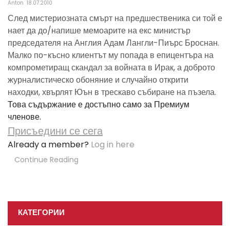
Anton
18.07.2010
След мистериозната смърт на предшественика си той е
нает да до/напише мемоарите на екс министър
председателя на Англия Адам Лангли-Пиърс Броснан.
Малко по-късно клиентът му попада в епицентъра на
компрометиращ скандал за войната в Ирак, а доброто
журналистическо обоняние и случайно открити
находки, хвърлят Юън в трескаво събиране на пъзела.
Това съдържание е достъпно само за Премиум
членове.
Присъедини се сега
Already a member?
Log in here
Continue Reading
КАТЕГОРИИ