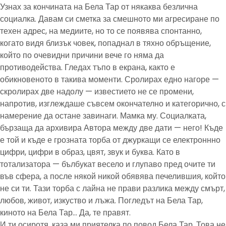
Узнах за кончината на Бела Тар от някаква безлична
социалка. Давам си сметка за смешното ми агресиране по
техен адрес, на медиите, но то се появява спонтанно,
когато видя близък човек, попаднал в тяхно обръщение,
който по очевидни причини вече го няма да
противодейства. Гледах тъпо в екрана, както е
обикновеното в такива моменти. Сролирах едно нагоре —
скролирах две надолу — известието не се промени,
напротив, изглеждаше съвсем окончателно и категорично, с
намерение да остане завинаги. Мамка му. Социалката,
бързаща да архивира Автора между две дати — него! Къде
е той и къде е грозната торба от джуркащи се електроннно
цифри, цифри в образ, цвят, звук и буква. Като в
тотализатора — бълбукат весело и глупаво пред очите ти
във сфера, а после някой никой обявява печелившия, който
не си ти. Тази торба с лайна не прави разлика между смърт,
любов, живот, изкуство и лъжа. Погледът на Бела Тар,
киното на Бела Тар… Да, те правят.
И ти осиротя, каза ми приятелка по повод Бела Тар. Това не