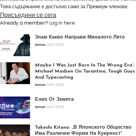
Това съдържание е достъпно само за Премиум членове.
Присъедини се сега
Already a member?
Log in here
Знам Какво Направи Миналото Лято
Anton
24.07.2025
Maybe I Was Just Born In The Wrong Era’:
Michael Madsen On Tarantino, Tough Guys
And Typecasting
Anton
04.07.2025
Елио От Земята
Anton
04.07.2025
Takeshi Kitano: „В Японското Общество
Има Различни Форми На Куирност“