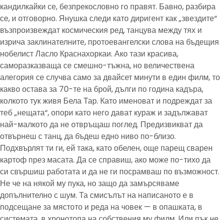
кандилкайки се, безпрекословно го правят. Бавно, разбира
се, и отговорно. Янушка следи като диригент как „звездите“
възпроизвеждат космическия ред, танцува между тях и
изрича заклинателните, протоевангелски слова на бъдещия
нобелист Ласло Краснахоркаи. Ако тази красива,
саморазказваща се смешно-тъжна, но величествена
алегория се случва само за двайсет минути в един филм, то
какво остава за 70-те на брой, дълги по година кадъра,
колкото тук живя Бела Тар. Като именоват и подреждат за
теб „нещата“, опори като него дават кураж и задължават
най-малкото да не отвръщаш поглед. Предизвикват да
отвърнеш с танц, да бъдеш едно ниво по-близо.
Подхвърлят ти ги, ей така, като обелен, още парещ сварен
картоф през масата. Да се справиш, ако може по-тихо да
си свършиш работата и да не ги посрамваш по възможност.
Не че на някой му пука, но защо да замърсяваме
допълнително с шум. Та смисълът на написаното е в
подсещане за мястото и реда на човек — в опашката, в
системата, в хронотопа на собствения му филм. Или пък не.