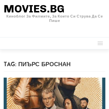
MOVIES.BG
Киноблог За Филмите, За Които Си Струва Да Се
Пише
Togg
navi
TAG:
ПИЪРС БРОСНАН