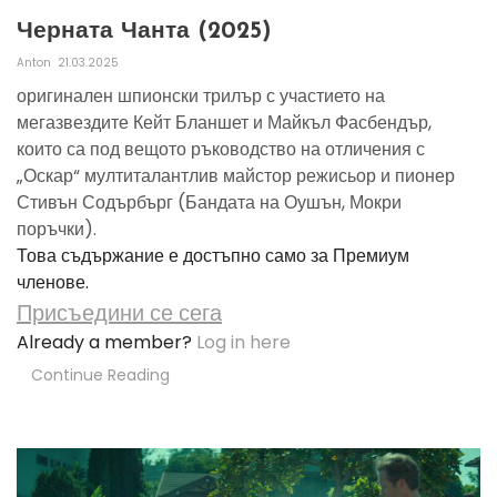
Черната Чанта (2025)
Anton
21.03.2025
оригинален шпионски трилър с участието на
мегазвездите Кейт Бланшет и Майкъл Фасбендър,
които са под вещото ръководство на отличения с
„Оскар“ мултиталантлив майстор режисьор и пионер
Стивън Содърбърг (Бандата на Оушън, Мокри
поръчки).
Това съдържание е достъпно само за Премиум
членове.
Присъедини се сега
Already a member?
Log in here
Continue Reading