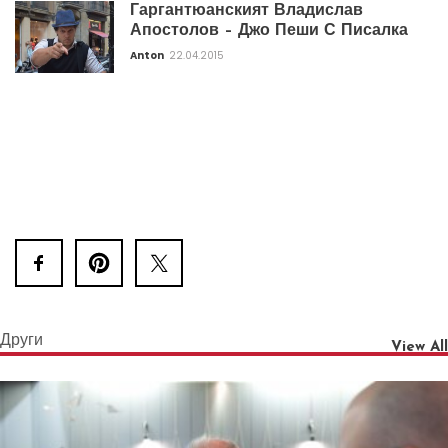
Гаргантюанският Владислав
Апостолов – Джо Пеши С Писалка
Anton
22.04.2015
Други
View All