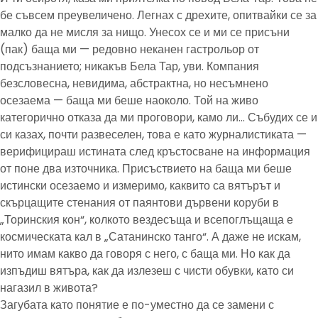
бе съвсем преувеличено. Легнах с дрехите, опитвайки се за
малко да не мисля за нищо. Унесох се и ми се присъни
(пак) баща ми — редовно неканен гастрольор от
подсъзнанието; никакъв Бела Тар, уви. Компания
безсловесна, невидима, абстрактна, но несъмнено
осезаема — баща ми беше наоколо. Той на живо
категорично отказа да ми проговори, камо ли… Събудих се и
си казах, почти развеселен, това е като журналистиката —
верифицираш истината след кръстосване на информация
от поне два източника. Присъствието на баща ми беше
истински осезаемо и измеримо, каквито са вятърът и
скърцащите стенания от паянтови дървени коруби в
„Торинския кон“, колкото вездесъща и всепоглъщаща е
космическата кал в „Сатанинско танго“. А даже не искам,
нито имам какво да говоря с него, с баща ми. Но как да
изпъдиш вятъра, как да излезеш с чисти обувки, като си
нагазил в живота?
Загубата като понятие е по-уместно да се замени с