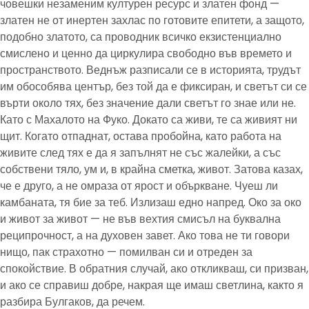
човешки незаменим културен ресурс и златен фонд —
златен не от инертен захлас по готовите епитети, а защото,
подобно златото, са проводник всичко екзистенциално
смислено и ценно да циркулира свободно във времето и
пространството. Веднъж разписали се в историята, трудът
им обособява център, без той да е фиксиран, и светът си се
върти около тях, без значение дали светът го знае или не.
Като с Махалото на Фуко. Докато са живи, те са живият ни
щит. Когато отпаднат, остава пробойна, като работа на
живите след тях е да я запълнят не със жалейки, а със
собствени тяло, ум и, в крайна сметка, живот. Затова казах,
че е друго, а не омраза от ярост и объркване. Чуеш ли
камбаната, тя бие за теб. Излизаш едно напред. Око за око
и живот за живот — не във вехтия смисъл на буквална
реципрочност, а на духовен завет. Ако това не ти говори
нищо, пак страхотно — помилван си и отреден за
спокойствие. В обратния случай, ако откликваш, си призван,
и ако се справиш добре, накрая ще имаш светлина, както я
разбира Булгаков, да речем.