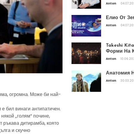
Anton
04.07.2
Елио От Зе
Anton
04.07.2
Takeshi Ki
Форми На К
Anton
10.06.20
Анатомия Н
Anton
30.03.2
яма, огромна. Може би най-
 е бил винаги антипатичен.
 някой „голям“ почине,
т ръкава дитирамба, която
дълга и скучно