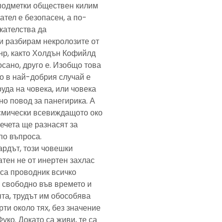
подметки обществен килим
ател е безопасен, а по-
скателства да
и разбирам некролозите от
анр, както Холдън Кофийлд
сано, друго е. Изобщо това
то в най-добрия случай е
уда на човека, или човека
но повод за панегирика. А
осмически всевиждащото око
ечета ще разнасят за
по въпроса.
ардът, този човешки
тен не от инертен захлас
, са проводник всичко
 свободно във времето и
та, трудът им обособява
рти около тях, без значение
Фуко. Докато са живи, те са