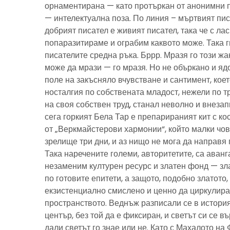
орнаментирана — като протъркан от анонимни 
— интелектуална поза. По линия – мъртвият пис
добрият писател е живият писател, така че с ла
попаразитираме и ограбим каквото може. Така г
писателите средна ръка. Бррр. Мразя го този ж
може да мрази — го мразя. Но не объркано и ядо
поле на закъсняло вчувстване и сантимент, кое
носталгия по собствената младост, нежели по тр
на своя собствен труд, станал неволно и внезап
сега горкият Бела Тар е препарираният кит с к
от „Веркмайстерови хармонии“, който малки чов
зрелище три дни, и аз нищо не мога да направя 
Така наречените големи, авторитетите, са аванг
незаменим културен ресурс и златен фонд — зла
по готовите епитети, а защото, подобно златото
екзистенциално смислено и ценно да циркулира
пространството. Веднъж разписали се в история
център, без той да е фиксиран, и светът си се въ
дали светът го знае или не. Като с Махалото на 