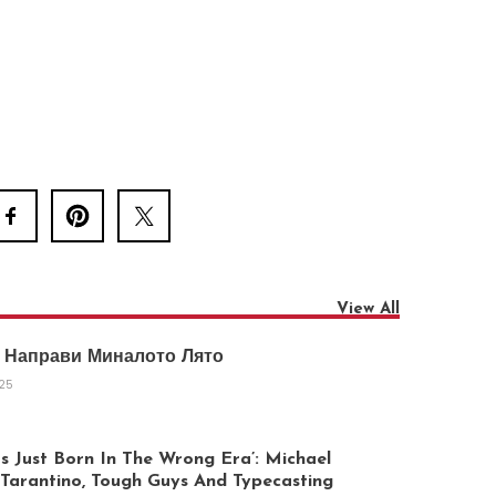
View All
 Направи Миналото Лято
025
 Just Born In The Wrong Era’: Michael
arantino, Tough Guys And Typecasting