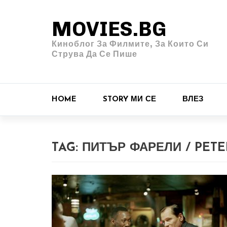
MOVIES.BG
Киноблог За Филмите, За Които Си
Струва Да Се Пише
HOME
STORY МИ СЕ
ВЛЕЗ
TAG:
ПИТЪР ФАРЕЛИ / PETE