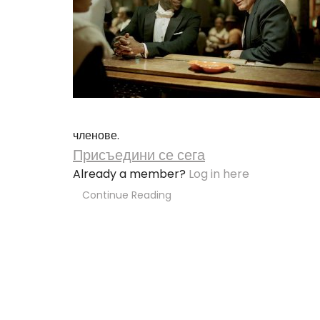
членове.
Присъедини се сега
Already a member?
Log in here
Continue Reading