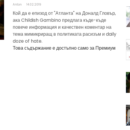
Anton
14.02.2019
Кой да е епизод от "Атланта" на Доналд Гловър,
ака Childish Gambino предлага къде-къде
повече информация и качествен коментар на
тема мимикриращ в политиката расизъм и daily
doze of hate.
Това съдържание е достъпно само за Премиум