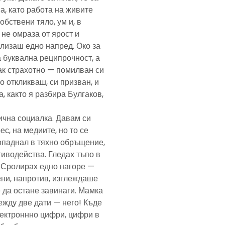
а, като работа на живите
обствени тяло, ум и, в
а не омраза от ярост и
злизаш едно напред. Око за
а буквална реципрочност, а
пак страхотно — помилван си
о откликваш, си призван, и
, както я разбира Булгаков,
лична социалка. Давам си
с, на медиите, но то се
попаднал в тяхно обръщение,
тиводейства. Гледах тъпо в
. Сролирах едно нагоре —
ени, напротив, изглеждаше
 да остане завинаги. Мамка
ежду две дати — него! Къде
електроннно цифри, цифри в