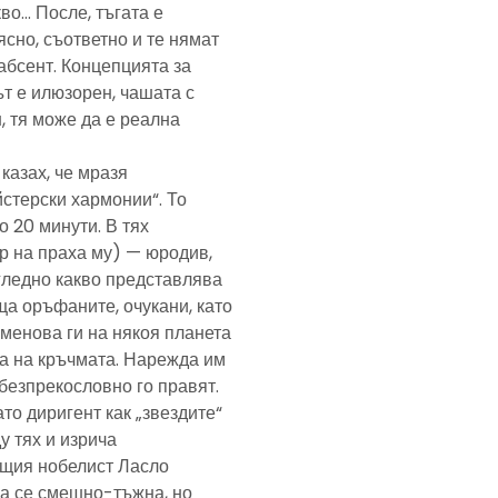
кво… После, тъгата е
ясно, съответно и те нямат
абсент. Концепцията за
т е илюзорен, чашата с
, тя може да е реална
казах, че мразя
йстерски хармонии“. То
 20 минути. В тях
р на праха му) — юродив,
агледно какво представлява
а оръфаните, очукани, като
именова ги на някоя планета
ра на кръчмата. Нарежда им
, безпрекословно го правят.
ато диригент как „звездите“
у тях и изрича
ещия нобелист Ласло
ща се смешно-тъжна, но