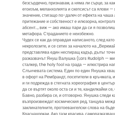
безсърдечно, признавам, а няма ли сърце, за ка
егоизъм, меланхолията и скепсисът са ялови — 
значение, стигащо по-далеч от ефекта на чаша 
притежание и собственост е илюзорна, контролъ
абсент…, виж — ако имаш пари да си я позволиш
метафора. Страданието е неизбежно.
Чудех се как да оправдая написаното, след като 
некролозите, и се сетих за началото на „Веркма
представлява един неспиращ кадър, дълъг точно
разказвачът Януш Валушка (Lars Rudolph — ми
сталкер, the holy fool на града — илюстрира н
Слънчевата система. Един по един Янушка хващ
в офорт на Рембрандт, посетители в кръчмата, 
и ги подрежда в стегната хореография в центъ
да се въртят около оста си и те, кандилкайки се
Бавно, разбира се, и отговорно. Янушка следи к
възпроизвеждат космическия ред, танцува межд
заклинателните, протоевангелски слова на бъд
Краснахоркаи. Ако тази красива, саморазказва