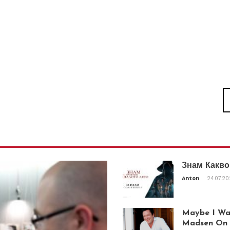
Знам Какво
Anton
24.07.2
Maybe I Was
Madsen On T