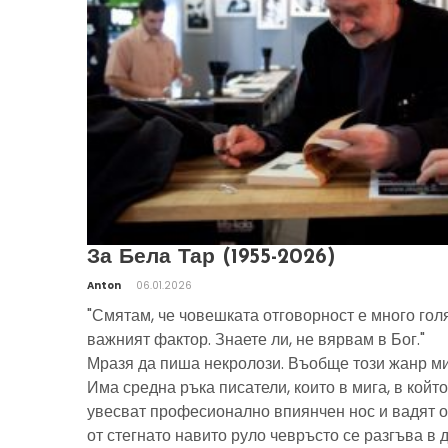
За Бела Тар (1955-2026)
Anton
06.01.2026
"Смятам, че човешката отговорност е много гол
важният фактор. Знаете ли, не вярвам в Бог."
Мразя да пиша некролози. Въобще този жанр ми
Има средна ръка писатели, които в мига, в който
увесват професионално впиянчен нос и вадят о
от стегнато навито руло чевръсто се разгъва в 