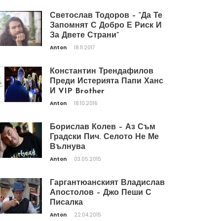
Светослав Тодоров – “Да Те
Запомнят С Добро Е Риск И
За Двете Страни”
Anton
18.11.2017
Константин Трендафилов
Преди Истерията Папи Ханс
И VIP Brother
Anton
18.10.2016
Борислав Колев – Аз Съм
Градски Пич. Селото Не Ме
Вълнува
Anton
03.05.2015
Гаргантюанският Владислав
Апостолов – Джо Пеши С
Писалка
Anton
22.04.2015