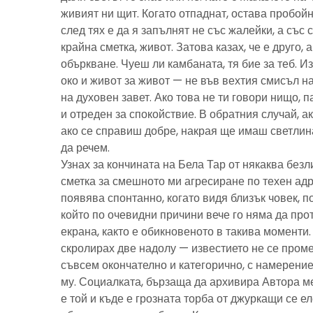
живият ни щит. Когато отпаднат, остава пробойн
след тях е да я запълнят не със жалейки, а със с
крайна сметка, живот. Затова казах, че е друго, 
объркване. Чуеш ли камбаната, тя бие за теб. И
око и живот за живот — не във вехтия смисъл н
на духовен завет. Ако това не ти говори нищо, 
и отреден за спокойствие. В обратния случай, ак
ако се справиш добре, накрая ще имаш светлина
да речем.
Узнах за кончината на Бела Тар от някаква без
сметка за смешното ми агресиране по техен адре
появява спонтанно, когато видя близък човек, 
който по очевидни причини вече го няма да про
екрана, както е обикновеното в такива моменти
скролирах две надолу — известието не се пром
съвсем окончателно и категорично, с намерение
му. Социалката, бързаща да архивира Автора м
е той и къде е грозната торба от джуркащи се 