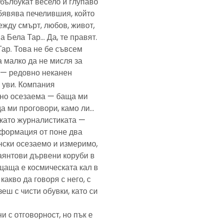
— бълбукат весело и глупаво
обявява печелившия, който
ежду смърт, любов, живот,
а Бела Тар… Да, те правят.
Тар. Това не бе съвсем
а малко да не мисля за
и — редовно неканен
, уви. Компания
ено осезаема — баща ми
да ми проговори, камо ли…
е като журналистиката —
формация от поне два
нски осезаемо и измеримо,
аянтови дървени коруби в
щаща е космическата кал в
какво да говоря с него, с
еш с чисти обувки, като си
и с отговорност, но пък е