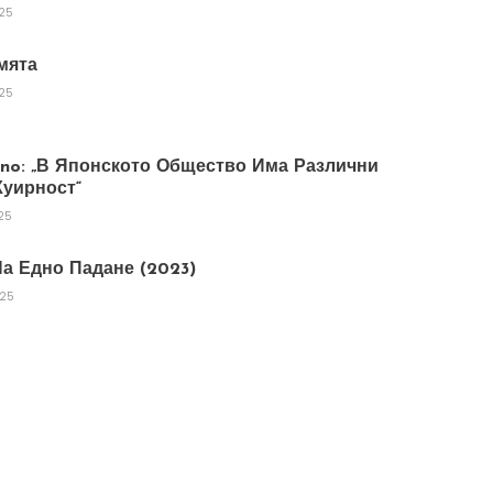
025
мята
025
tano: „В Японското Общество Има Различни
уирност“
25
а Едно Падане (2023)
025