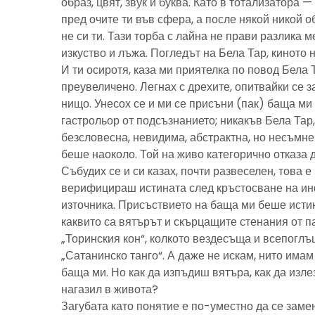
образ, цвят, звук и буква. Като в тотализатора 
пред очите ти във сфера, а после някой никой 
не си ти. Тази торба с лайна не прави разлика м
изкуство и лъжа. Погледът на Бела Тар, киното н
И ти осиротя, каза ми приятелка по повод Бела 
преувеличено. Легнах с дрехите, опитвайки се з
нищо. Унесох се и ми се присъни (пак) баща м
гастрольор от подсъзнанието; никакъв Бела Тар
безсловесна, невидима, абстрактна, но несъмн
беше наоколо. Той на живо категорично отказа 
Събудих се и си казах, почти развеселен, това 
верифицираш истината след кръстосване на ин
източника. Присъствието на баща ми беше исти
каквито са вятърът и скърцащите стенания от п
„Торинския кон“, колкото вездесъща и всепоглъ
„Сатанинско танго“. А даже не искам, нито имам 
баща ми. Но как да изпъдиш вятъра, как да излез
нагазил в живота?
Загубата като понятие е по-уместно да се замен