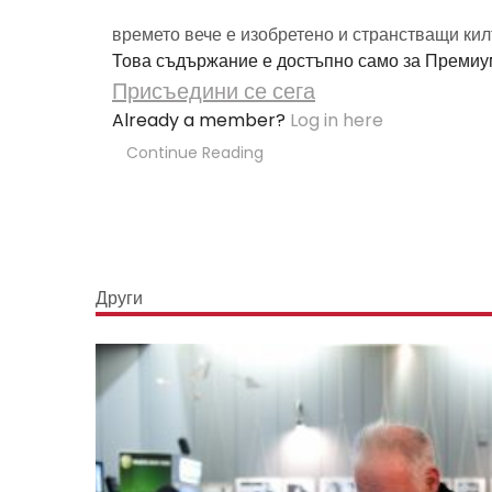
времето вече е изобретено и странстващи килъ
Това съдържание е достъпно само за Премиу
Присъедини се сега
Already a member?
Log in here
Continue Reading
Други