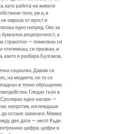
а, като работа на живите
обствени тяло, ум и, в
а не омраза от ярост и
злизаш едно напред. Око за
а буквална реципрочност, а
пак страхотно — помилван си
о откликваш, си призван, и
, както я разбира Булгаков,
лична социалка. Давам си
с, на медиите, но то се
попаднал в тяхно обръщение,
тиводейства. Гледах тъпо в
. Сролирах едно нагоре —
ени, напротив, изглеждаше
 да остане завинаги. Мамка
ежду две дати — него! Къде
електроннно цифри, цифри в