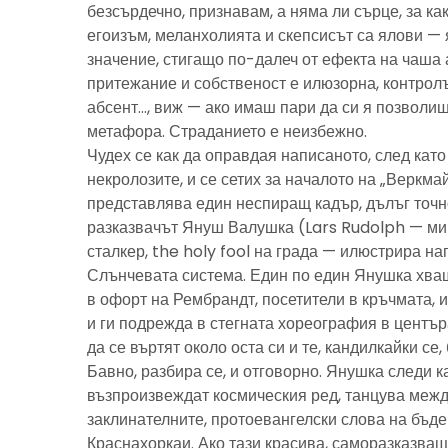
безсърдечно, признавам, а няма ли сърце, за ка
егоизъм, меланхолията и скепсисът са ялови — 
значение, стигащо по-далеч от ефекта на чаша 
притежание и собственост е илюзорна, контролъ
абсент…, виж — ако имаш пари да си я позволиш
метафора. Страданието е неизбежно.
Чудех се как да оправдая написаното, след като 
некролозите, и се сетих за началото на „Веркма
представлява един неспиращ кадър, дълъг точно
разказвачът Януш Валушка (Lars Rudolph — ми
сталкер, the holy fool на града — илюстрира н
Слънчевата система. Един по един Янушка хващ
в офорт на Рембрандт, посетители в кръчмата, 
и ги подрежда в стегната хореография в центъ
да се въртят около оста си и те, кандилкайки се
Бавно, разбира се, и отговорно. Янушка следи к
възпроизвеждат космическия ред, танцува межд
заклинателните, протоевангелски слова на бъд
Краснахоркаи. Ако тази красива, саморазказва