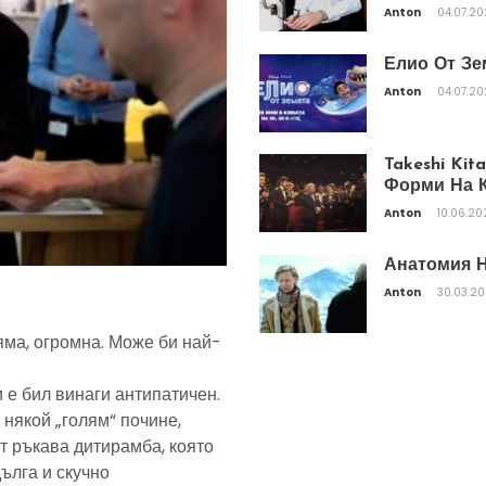
Anton
04.07.2
Елио От Зе
Anton
04.07.2
Takeshi Ki
Форми На К
Anton
10.06.20
Анатомия Н
Anton
30.03.2
яма, огромна. Може би най-
 е бил винаги антипатичен.
 някой „голям“ почине,
т ръкава дитирамба, която
дълга и скучно