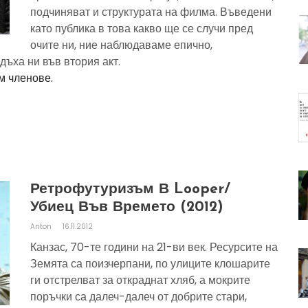
подчиняват и структурата на филма. Въведени
като публика в това какво ще се случи пред
очите ни, ние наблюдаваме епично,
ъха ни във втория акт.
м членове.
Ретрофутуризъм В Looper/
Убиец Във Времето (2012)
Anton
16.11.2012
Канзас, 70-те години на 21-ви век. Ресурсите на
Земята са поизчерпани, по улиците клошарите
ги отстрелват за откраднат хляб, а мокрите
поръчки са далеч-далеч от добрите стари,