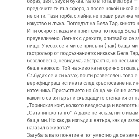
образ, цвят, звук и буква. Като в тотализатора 
пред очите ти във сфера, а после някой никой 
не си ти. Тази торба с лайна не прави разлика м
изкуство и лъжа. Погледът на Бела Тар, киното н
И ти осиротя, каза ми приятелка по повод Бела 
преувеличено. Легнах с дрехите, опитвайки се з
нищо. Унесох се и ми се присъни (пак) баща м
гастрольор от подсъзнанието; никакъв Бела Тар
безсловесна, невидима, абстрактна, но несъмн
беше наоколо. Той на живо категорично отказа 
Събудих се и си казах, почти развеселен, това 
верифицираш истината след кръстосване на ин
източника. Присъствието на баща ми беше исти
каквито са вятърът и скърцащите стенания от п
„Торинския кон“, колкото вездесъща и всепоглъ
„Сатанинско танго“. А даже не искам, нито имам 
баща ми. Но как да изпъдиш вятъра, как да излез
нагазил в живота?
Загубата като понятие е по-уместно да се замен