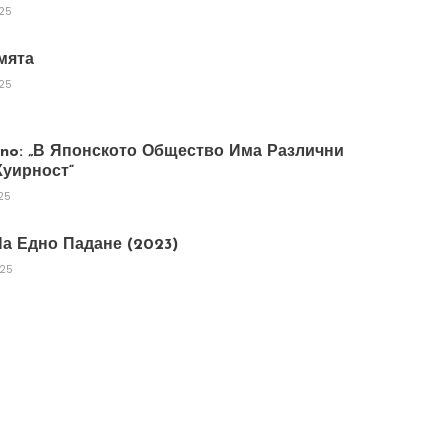
025
мята
025
tano: „В Японското Общество Има Различни
уирност“
25
а Едно Падане (2023)
025