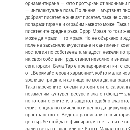
орнаментирана — като протъркан от анонимни 
— интелектуална поза. По линия – мъртвият пис
добрият писател е живият писател, така че с ла
попаразитираме и ограбим каквото може. Така г
писателите средна ръка. Бррр. Мразя го този ж
може да мрази — го мразя. Но не объркано и ядо
поле на закъсняло вчувстване и сантимент, кое
носталгия по собствената младост, нежели по тр
на своя собствен труд, станал неволно и внезап
сега горкият Бела Тар е препарираният кит с к
от „Веркмайстерови хармонии“, който малки чов
зрелище три дни, и аз нищо не мога да направя 
Така наречените големи, авторитетите, са аванг
незаменим културен ресурс и златен фонд — зла
по готовите епитети, а защото, подобно златото
екзистенциално смислено и ценно да циркулира
пространството. Веднъж разписали се в история
център, без той да е фиксиран, и светът си се въ
дали светът го знае или не. Като с Махалото на 