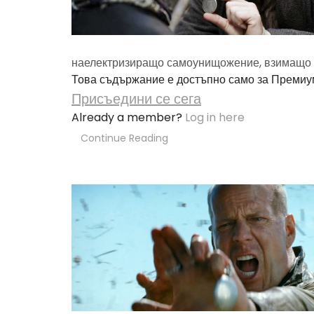
наелектризиращо самоунищожение, взимащо д
Това съдържание е достъпно само за Премиу
Присъедини се сега
Already a member?
Log in here
Continue Reading