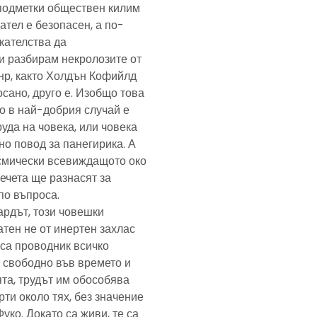
подметки обществен килим
ател е безопасен, а по-
скателства да
и разбирам некролозите от
анр, както Холдън Кофийлд
сано, друго е. Изобщо това
то в най-добрия случай е
уда на човека, или човека
но повод за панегирика. А
осмически всевиждащото око
ечета ще разнасят за
по въпроса.
ардът, този човешки
тен не от инертен захлас
, са проводник всичко
 свободно във времето и
та, трудът им обособява
рти около тях, без значение
Фуко. Докато са живи, те са