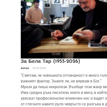
За Бела Тар (1955-2026)
Anton
06.01.2026
"Смятам, че човешката отговорност е много гол
важният фактор. Знаете ли, не вярвам в Бог."
Мразя да пиша некролози. Въобще този жанр ми
Има средна ръка писатели, които в мига, в който
увесват професионално впиянчен нос и вадят о
от стегнато навито руло чевръсто се разгъва в 