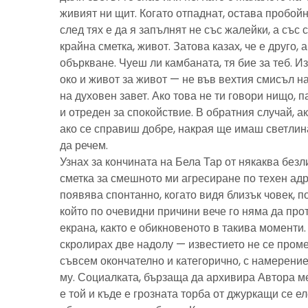
живият ни щит. Когато отпаднат, остава пробойн
след тях е да я запълнят не със жалейки, а със с
крайна сметка, живот. Затова казах, че е друго, 
объркване. Чуеш ли камбаната, тя бие за теб. И
око и живот за живот — не във вехтия смисъл н
на духовен завет. Ако това не ти говори нищо, 
и отреден за спокойствие. В обратния случай, ак
ако се справиш добре, накрая ще имаш светлина
да речем.
Узнах за кончината на Бела Тар от някаква без
сметка за смешното ми агресиране по техен адре
появява спонтанно, когато видя близък човек, 
който по очевидни причини вече го няма да про
екрана, както е обикновеното в такива моменти
скролирах две надолу — известието не се пром
съвсем окончателно и категорично, с намерение
му. Социалката, бързаща да архивира Автора м
е той и къде е грозната торба от джуркащи се 