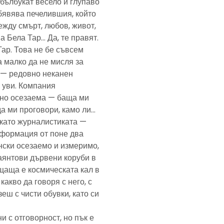
— бълбукат весело и глупаво
обявява печелившия, който
ежду смърт, любов, живот,
а Бела Тар… Да, те правят.
Тар. Това не бе съвсем
а малко да не мисля за
и — редовно неканен
, уви. Компания
ено осезаема — баща ми
да ми проговори, камо ли…
е като журналистиката —
формация от поне два
нски осезаемо и измеримо,
аянтови дървени коруби в
щаща е космическата кал в
какво да говоря с него, с
еш с чисти обувки, като си
и с отговорност, но пък е