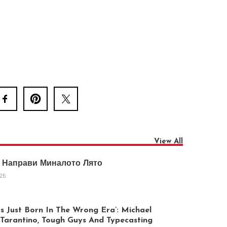
View All
 Направи Миналото Лято
025
 Just Born In The Wrong Era’: Michael
arantino, Tough Guys And Typecasting