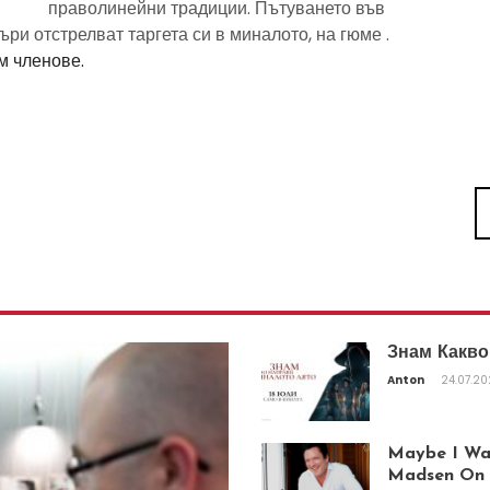
праволинейни традиции. Пътуването във
ри отстрелват таргета си в миналото, на гюме .
м членове.
Знам Какво
Anton
24.07.2
Maybe I Was
Madsen On T