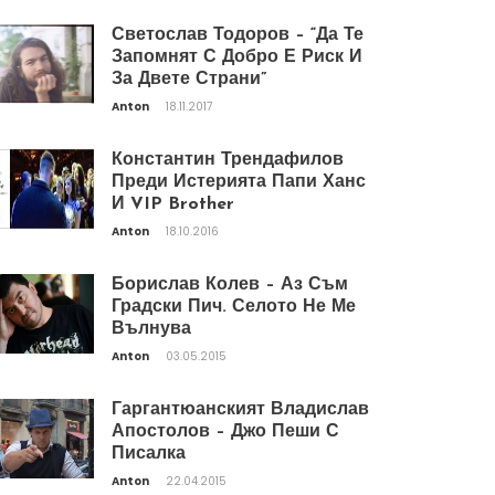
Светослав Тодоров – “Да Те
Запомнят С Добро Е Риск И
За Двете Страни”
Anton
18.11.2017
Константин Трендафилов
Преди Истерията Папи Ханс
И VIP Brother
Anton
18.10.2016
Борислав Колев – Аз Съм
Градски Пич. Селото Не Ме
Вълнува
Anton
03.05.2015
Гаргантюанският Владислав
Апостолов – Джо Пеши С
Писалка
Anton
22.04.2015