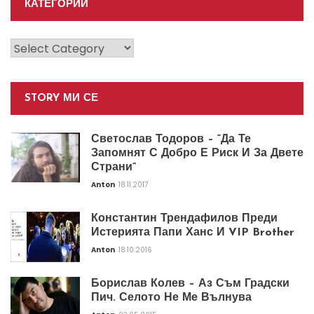
КАТЕГОРИИ
Категории
STORY МИ СЕ
Светослав Тодоров – “Да Те
Запомнят С Добро Е Риск И За Двете
Страни”
Anton
18.11.2017
Константин Трендафилов Преди
Истерията Папи Ханс И VIP Brother
Anton
18.10.2016
Борислав Колев – Аз Съм Градски
Пич. Селото Не Ме Вълнува