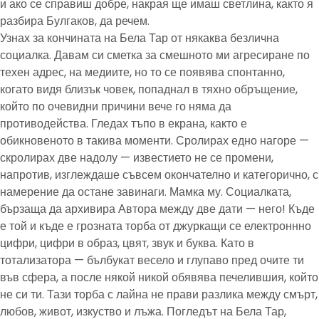
и ако се справиш добре, накрая ще имаш светлина, както я
разбира Булгаков, да речем.
Узнах за кончината на Бела Тар от някаква безлична
социалка. Давам си сметка за смешното ми агресиране по
техен адрес, на медиите, но то се появява спонтанно,
когато видя близък човек, попаднал в тяхно обръщение,
който по очевидни причини вече го няма да
противодейства. Гледах тъпо в екрана, както е
обикновеното в такива моменти. Сролирах едно нагоре —
скролирах две надолу — известието не се промени,
напротив, изглеждаше съвсем окончателно и категорично, с
намерение да остане завинаги. Мамка му. Социалката,
бързаща да архивира Автора между две дати — него! Къде
е той и къде е грозната торба от джуркащи се електроннно
цифри, цифри в образ, цвят, звук и буква. Като в
тотализатора — бълбукат весело и глупаво пред очите ти
във сфера, а после някой никой обявява печелившия, който
не си ти. Тази торба с лайна не прави разлика между смърт,
любов, живот, изкуство и лъжа. Погледът на Бела Тар,