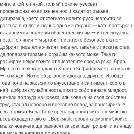
мига, в който някой „голям“ почине, увесват
професионално впиянчен нос и вадят от ръкава
дитирамба, която от стегнато навито руло чевръсто се
разгъва в дълга и скучно орнаментирана — като протъркан
от анонимни подметки обществен килим — интелектуална
поза. По линия – мъртвият писател е безопасен, а по-
добрият писател е живият писател, така че с ласкателства
да попаразитираме и ограбим каквото може. Така ги
разбирам некролозите от писателите средна ръка. Бррр.
Мразя го този жанр, както Холдън Кофийлд може да мрази
— го мразя. Но не объркано и ядосано, друго е. Изобщо
това поле на закъсняло вчувстване и сантимент, което в
най-добрия случай е носталгия по собствената младост,
нежели по труда на човека, или човека на своя собствен
труд, станал неволно и внезапно повод за панегирика. А
сега горкият Бела Тар е препарираният кит с космически
всевиждащото око от „Веркмайстерови хармонии“, който
малки човечета ще разнасят за зрелище три дни, и аз нищо
не мога да направя по въпроса.