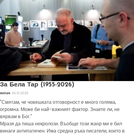
За Бела Тар (1955-2026)
Anton
06.01.2026
"Смятам, че човешката отговорност е много голяма,
огромна. Може би най-важният фактор. Знаете ли, не
вярвам в Бог."
Мразя да пиша некролози. Въобще този жанр ми е бил
винаги антипатичен. Има средна ръка писатели, които в