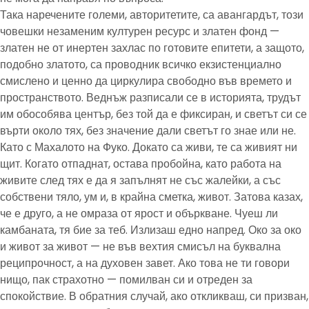
Така наречените големи, авторитетите, са авангардът, този
човешки незаменим културен ресурс и златен фонд —
златен не от инертен захлас по готовите епитети, а защото,
подобно златото, са проводник всичко екзистенциално
смислено и ценно да циркулира свободно във времето и
пространството. Веднъж разписали се в историята, трудът
им обособява център, без той да е фиксиран, и светът си се
върти около тях, без значение дали светът го знае или не.
Като с Махалото на Фуко. Докато са живи, те са живият ни
щит. Когато отпаднат, остава пробойна, като работа на
живите след тях е да я запълнят не със жалейки, а със
собствени тяло, ум и, в крайна сметка, живот. Затова казах,
че е друго, а не омраза от ярост и объркване. Чуеш ли
камбаната, тя бие за теб. Излизаш едно напред. Око за око
и живот за живот — не във вехтия смисъл на буквална
реципрочност, а на духовен завет. Ако това не ти говори
нищо, пак страхотно — помилван си и отреден за
спокойствие. В обратния случай, ако откликваш, си призван,