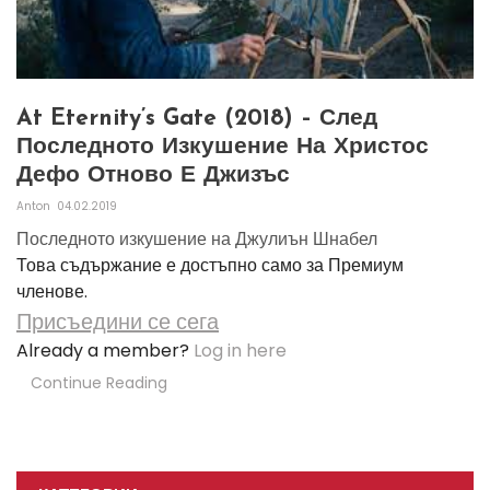
At Eternity’s Gate (2018) – След
Последното Изкушение На Христос
Дефо Отново Е Джизъс
Anton
04.02.2019
Последното изкушение на Джулиън Шнабел
Това съдържание е достъпно само за Премиум
членове.
Присъедини се сега
Already a member?
Log in here
Continue Reading