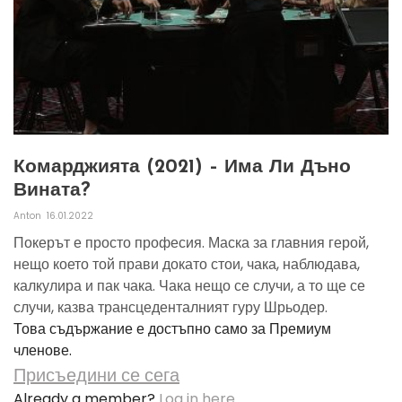
Комарджията (2021) – Има Ли Дъно
Вината?
Anton
16.01.2022
Покерът е просто професия. Маска за главния герой,
нещо което той прави докато стои, чака, наблюдава,
калкулира и пак чака. Чака нещо се случи, а то ще се
случи, казва трансцеденталният гуру Шрьодер.
Това съдържание е достъпно само за Премиум
членове.
Присъедини се сега
Already a member?
Log in here