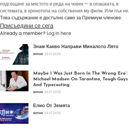
подсещане за мястото и реда на човек — в опашката, в
системата, в хронотопа на собствения му филм. Или пък не.
Това съдържание е достъпно само за Премиум членове.
Присъедини се сега
Already a member?
Log in here
Знам Какво Направи Миналото Лято
Anton
24.07.2025
Maybe I Was Just Born In The Wrong Era’:
Michael Madsen On Tarantino, Tough Guys
And Typecasting
Anton
04.07.2025
Елио От Земята
Anton
04.07.2025