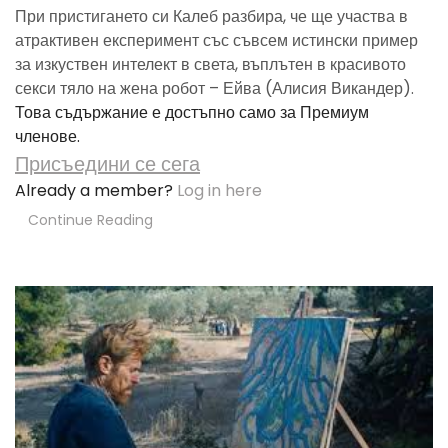
При пристигането си Калеб разбира, че ще участва в
атрактивен експеримент със съвсем истински пример
за изкуствен интелект в света, въплътен в красивото
секси тяло на жена робот – Ейва (Алисия Викандер).
Това съдържание е достъпно само за Премиум
членове.
Присъедини се сега
Already a member?
Log in here
Continue Reading