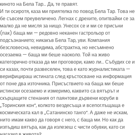
киното на Бела Тар… Да, те правят.
И ти осиротя, каза ми приятелка по повод Бела Тар. Това не
бе съвсем преувеличено. Легнах с дрехите, опитвайки се за
малко да не мисля за нищо. Унесох се и ми се присъни
(пак) баща ми — редовно неканен гастрольор от
подсъзнанието; никакъв Бела Тар, уви. Компания
безсловесна, невидима, абстрактна, но несъмнено
осезаема — баща ми беше наоколо. Той на живо
категорично отказа да ми проговори, камо ли… Събудих се и
си казах, почти развеселен, това е като журналистиката —
верифицираш истината след кръстосване на информация
от поне два източника. Присъствието на баща ми беше
истински осезаемо и измеримо, каквито са вятърът и
скърцащите стенания от паянтови дървени коруби в
„Торинския кон“, колкото вездесъща и всепоглъщаща е
космическата кал в „Сатанинско танго“. А даже не искам,
нито имам какво да говоря с него, с баща ми. Но как да
изпъдиш вятъра, как да излезеш с чисти обувки, като си
нагазил в живота?