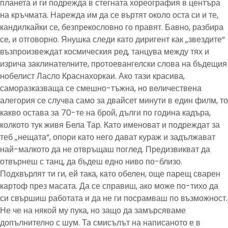
планета и ги подрежда в стегната хореография в центъра
на кръчмата. Нарежда им да се въртят около оста си и те,
кандилкайки се, безпрекословно го правят. Бавно, разбира
се, и отговорно. Янушка следи като диригент как „звездите“
възпроизвеждат космическия ред, танцува между тях и
изрича заклинателните, протоевангелски слова на бъдещия
нобелист Ласло Краснахоркаи. Ако тази красива,
саморазказваща се смешно-тъжна, но величествена
алегория се случва само за двайсет минути в един филм, то
какво остава за 70-те на брой, дълги по година кадъра,
колкото тук живя Бела Тар. Като именоват и подреждат за
теб „нещата“, опори като него дават кураж и задължават
най-малкото да не отвръщаш поглед. Предизвикват да
отвърнеш с танц, да бъдеш едно ниво по-близо.
Подхвърлят ти ги, ей така, като обелен, още парещ сварен
картоф през масата. Да се справиш, ако може по-тихо да
си свършиш работата и да не ги посрамваш по възможност.
Не че на някой му пука, но защо да замърсяваме
допълнително с шум. Та смисълът на написаното е в