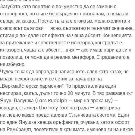
Загубата като понятие е по-уместно да се замени с
отговорност, но пък е безсърдечно, признавам, а няма ли
сърце, за какво… После, тъгата е егоизъм, меланхолията и
скепсисът са ялови — ясно, съответно и те нямат значение,
стигащо по-далеч от ефекта на чаша абсент. Концепцията
за притежание и собственост е илюзорна, контролът е
илюзорен, чашата с абсент…, виж — ако имаш пари да си я
позволиш, тя може да е реална метафора. Страданието е
неизбежно.
Чудех се как да оправдая написаното, след като казах, че
мразя некролозите, и се сетих за началото на
„Веркмайстерски хармонии“. То представлява един
неспиращ кадър, дълъг точно 20 минути. В тях разказвачът
Януш Валушка (Lars Rudolph — мир на праха му) —
юродив, сталкер, the holy fool на града — илюстрира
нагледно какво представлява Слънчевата система. Един
по един Янушка хваща оръфаните, очукани, като в офорт
на Рембрандт, посетители в кръчмата, именова ги на някоя