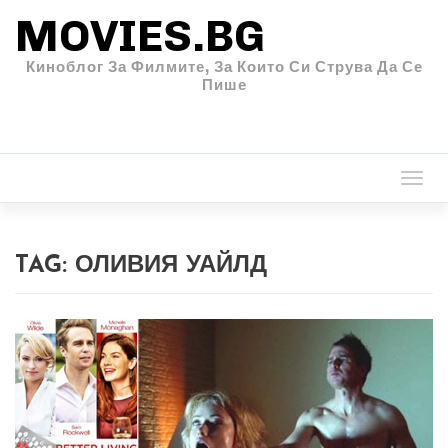
MOVIES.BG
Киноблог За Филмите, За Които Си Струва Да Се
Пише
Togg
navi
TAG:
ОЛИВИЯ УАЙЛД