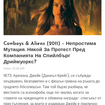
Cowboys & Aliens (2011) – Непростима
Мутация. Някой За Протест Пред
Компанията На Спийлбърг
Дриймуоркс?
Anton
02.08.2011
1873. Аризона. Джейк (Даниъл Крейг), се събужда
окървавен, безпаметен и с фешън гривна на ръката до
градчето Абсолюшън. Там той бързо разбира, че
местните са ксенофоби, още по-малко, когато за
главите на чужденците е обявена награда- списъкът от
престъпления, за които е издирван Джейк е прилично