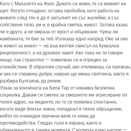
Като с Махалото на Фуко. Докато са живи, те са живият ни
щит. Когато отпаднат, остава пробойна, като работа на
живите след тях е да я запълнят не със жалейки, а със
собствени тяло, ум и, в крайна сметка, живот. Затова казах,
че е друго, а не омраза от ярост и объркване. Чуеш ли
камбаната, тя бие за теб. Излизаш едно напред. Око за око
и живот за живот — не във вехтия смисъл на буквална
реципрочност, а на духовен завет. Ако това не ти говори
нищо, пак страхотно — помилван си и отреден за
спокойствие. В обратния случай, ако откликваш, си призван,
и ако се справиш добре, накрая ще имаш светлина, както я
разбира Булгаков, да речем.
Узнах за кончината на Бела Тар от някаква безлична
социалка. Давам си сметка за смешното ми агресиране по
техен адрес, на медиите, но то се появява спонтанно,
когато видя близък човек, попаднал в тяхно обръщение,
който по очевидни причини вече го няма да
противодейства. Гледах тъпо в екрана, както е
обикновеното в такива моменти. Сролирах едно нагоре —