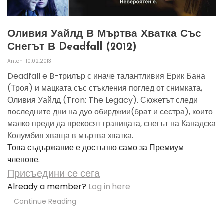
Оливия Уайлд В Мъртва Хватка Със
Снегът В Deadfall (2012)
Anton
10.02.2013
Deadfall e B-трилър с иначе талантливия Ерик Бана
(Троя) и мацката със стъкления поглед от снимката,
Оливия Уайлд (Tron: The Legacy). Сюжетът следи
последните дни на дуо обирджии(брат и сестра), които
малко преди да прекосят границата, снегът на Канадска
Колумбия хваща в мъртва хватка.
Това съдържание е достъпно само за Премиум
членове.
Присъедини се сега
Already a member?
Log in here
Continue Reading