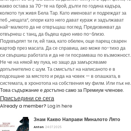
какво остава за 70-те на брой, дълги по година кадъра,
колкото тук живя Бела Тар. Като именоват и подреждат за
теб „нещата“, опори като него дават кураж и задължават
най-малкото да не отвръщаш поглед. Предизвикват да
отвърнеш с танц, да бъдеш едно ниво по-близо.
Подхвърлят ти ги, ей така, като обелен, още парещ сварен
картоф през масата. Да се справиш, ако може по-тихо да
си свършиш работата и да не ги посрамваш по възможност.
Не че на някой му пука, но защо да замърсяваме
допълнително с шум. Та смисълът на написаното е в
подсещане за мястото и реда на човек — в опашката, в
системата, в хронотопа на собствения му филм. Или пък не.
Това съдържание е достъпно само за Премиум членове.
Присъедини се сега
Already a member?
Log in here
Знам Какво Направи Миналото Лято
Anton
24.07.2025