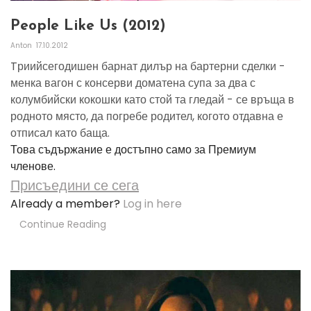
People Like Us (2012)
Anton
17.10.2012
Tриийсегодишен барнат дилър на бартерни сделки -
менка вагон с консерви доматена супа за два с
колумбийски кокошки като стой та гледай - се връща в
родното място, да погребе родител, когото отдавна е
отписал като баща.
Това съдържание е достъпно само за Премиум
членове.
Присъедини се сега
Already a member?
Log in here
Continue Reading