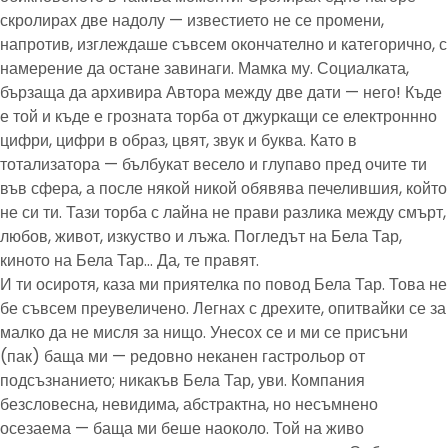
скролирах две надолу — известието не се промени,
напротив, изглеждаше съвсем окончателно и категорично, с
намерение да остане завинаги. Мамка му. Социалката,
бързаща да архивира Автора между две дати — него! Къде
е той и къде е грозната торба от джуркащи се електроннно
цифри, цифри в образ, цвят, звук и буква. Като в
тотализатора — бълбукат весело и глупаво пред очите ти
във сфера, а после някой никой обявява печелившия, който
не си ти. Тази торба с лайна не прави разлика между смърт,
любов, живот, изкуство и лъжа. Погледът на Бела Тар,
киното на Бела Тар… Да, те правят.
И ти осиротя, каза ми приятелка по повод Бела Тар. Това не
бе съвсем преувеличено. Легнах с дрехите, опитвайки се за
малко да не мисля за нищо. Унесох се и ми се присъни
(пак) баща ми — редовно неканен гастрольор от
подсъзнанието; никакъв Бела Тар, уви. Компания
безсловесна, невидима, абстрактна, но несъмнено
осезаема — баща ми беше наоколо. Той на живо