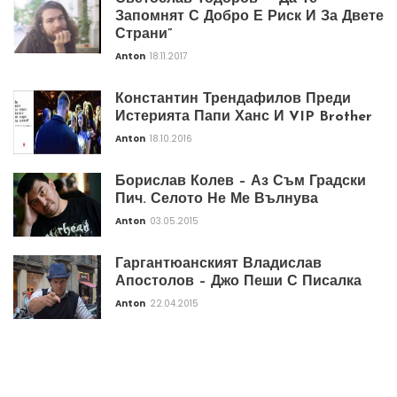
Запомнят С Добро Е Риск И За Двете
Страни”
Anton
18.11.2017
Константин Трендафилов Преди
Истерията Папи Ханс И VIP Brother
Anton
18.10.2016
Борислав Колев – Аз Съм Градски
Пич. Селото Не Ме Вълнува
Anton
03.05.2015
Гаргантюанският Владислав
Апостолов – Джо Пеши С Писалка
Anton
22.04.2015