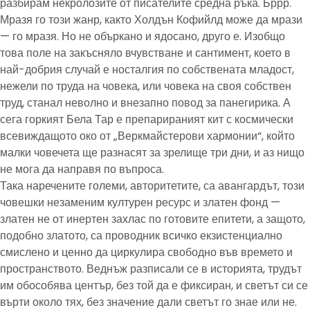
разбирам некролозите от писателите средна ръка. Бррр.
Мразя го този жанр, както Холдън Кофийлд може да мрази
— го мразя. Но не объркано и ядосано, друго е. Изобщо
това поле на закъсняло вчувстване и сантимент, което в
най-добрия случай е носталгия по собствената младост,
нежели по труда на човека, или човека на своя собствен
труд, станал неволно и внезапно повод за панегирика. А
сега горкият Бела Тар е препарираният кит с космически
всевиждащото око от „Веркмайстерови хармонии“, който
малки човечета ще разнасят за зрелище три дни, и аз нищо
не мога да направя по въпроса.
Така наречените големи, авторитетите, са авангардът, този
човешки незаменим културен ресурс и златен фонд —
златен не от инертен захлас по готовите епитети, а защото,
подобно златото, са проводник всичко екзистенциално
смислено и ценно да циркулира свободно във времето и
пространството. Веднъж разписали се в историята, трудът
им обособява център, без той да е фиксиран, и светът си се
върти около тях, без значение дали светът го знае или не.