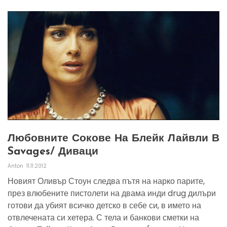
Любовните Сокове На Блейк Лайвли В
Savages/ Диваци
Anton
11.11.2012
Новият Оливър Стоун следва пътя на нарко парите,
през влюбените пистолети на двама инди drug дилъри
готови да убият всичко детско в себе си, в името на
отвлечената си хетера. С тела и банкови сметки на