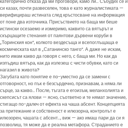
категорично отказа да ми проговори, камо ли… Събудих се и
си казах, почти развеселен, това е като журналистиката —
верифицираш истината след кръстосване на информация
от поне два източника. Присъствието на баща ми беше
истински осезаемо и измеримо, каквито са вятърът и
скърцащите стенания от паянтови дървени коруби в
„Торинския кон“, колкото вездесъща и всепоглъщаща е
космическата кал в „Сатанинско танго“. А даже не искам,
нито имам какво да говоря с него, с баща ми. Но как да
изпъдиш вятъра, как да излезеш с чисти обувки, като си
нагазил в живота?
Загубата като понятие е по-уместно да се замени с
отговорност, но пък е безсърдечно, признавам, а няма ли
сърце, за какво… После, тъгата е егоизъм, меланхолията и
скепсисът са ялови — ясно, съответно и те нямат значение,
стигащо по-далеч от ефекта на чаша абсент. Концепцията
за притежание и собственост е илюзорна, контролът е
илюзорен, чашата с абсент…, виж — ако имаш пари да си я
позволиш, тя може да е реална метафора. Страданието е