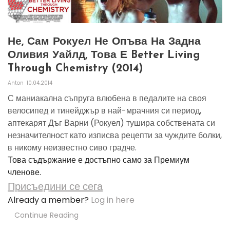
Не, Сам Рокуел Не Опъва На Задна
Оливия Уайлд, Това Е Better Living
Through Chemistry (2014)
Anton
10.04.2014
С маниакална съпруга влюбена в педалите на своя
велосипед и тинейджър в най-мрачния си период,
аптекарят Дъг Варни (Рокуел) тушира собствената си
незначителност като изписва рецепти за чуждите болки,
в никому неизвестно сиво градче.
Това съдържание е достъпно само за Премиум
членове.
Присъедини се сега
Already a member?
Log in here
Continue Reading