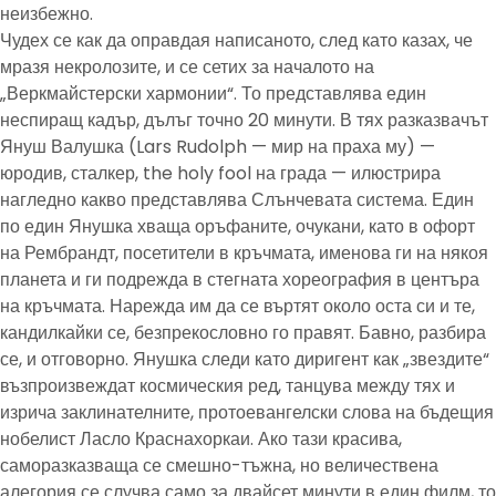
неизбежно.
Чудех се как да оправдая написаното, след като казах, че
мразя некролозите, и се сетих за началото на
„Веркмайстерски хармонии“. То представлява един
неспиращ кадър, дълъг точно 20 минути. В тях разказвачът
Януш Валушка (Lars Rudolph — мир на праха му) —
юродив, сталкер, the holy fool на града — илюстрира
нагледно какво представлява Слънчевата система. Един
по един Янушка хваща оръфаните, очукани, като в офорт
на Рембрандт, посетители в кръчмата, именова ги на някоя
планета и ги подрежда в стегната хореография в центъра
на кръчмата. Нарежда им да се въртят около оста си и те,
кандилкайки се, безпрекословно го правят. Бавно, разбира
се, и отговорно. Янушка следи като диригент как „звездите“
възпроизвеждат космическия ред, танцува между тях и
изрича заклинателните, протоевангелски слова на бъдещия
нобелист Ласло Краснахоркаи. Ако тази красива,
саморазказваща се смешно-тъжна, но величествена
алегория се случва само за двайсет минути в един филм, то