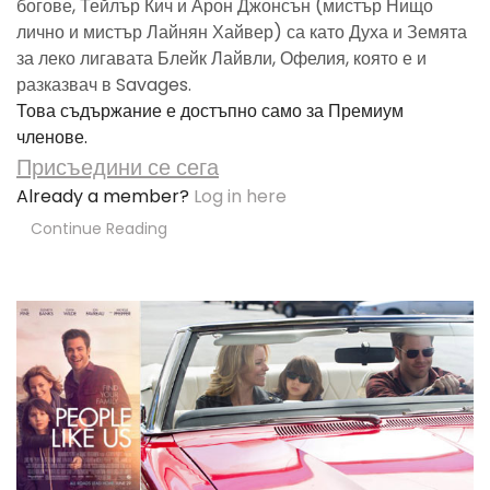
богове, Тейлър Кич и Арон Джонсън (мистър Нищо
лично и мистър Лайнян Хайвер) са като Духа и Земята
за леко лигавата Блейк Лайвли, Офелия, която е и
разказвач в Savages.
Това съдържание е достъпно само за Премиум
членове.
Присъедини се сега
Already a member?
Log in here
Continue Reading