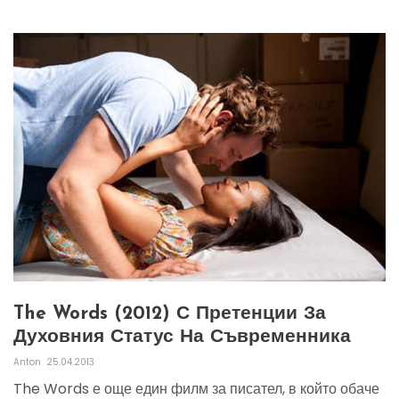
The Words (2012) С Претенции За
Духовния Статус На Съвременника
Anton
25.04.2013
The Words е още един филм за писател, в който обаче