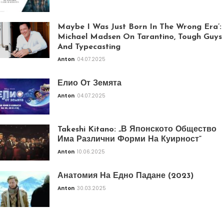
Maybe I Was Just Born In The Wrong Era’:
Michael Madsen On Tarantino, Tough Guys
And Typecasting
Anton
04.07.2025
Елио От Земята
Anton
04.07.2025
Takeshi Kitano: „В Японското Общество
Има Различни Форми На Куирност“
Anton
10.06.2025
Анатомия На Едно Падане (2023)
Anton
30.03.2025