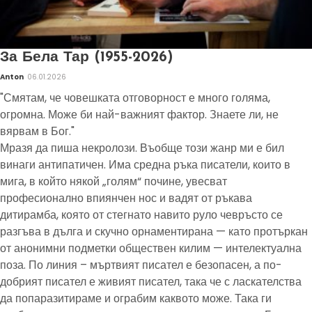
За Бела Тар (1955-2026)
Anton
06.01.2026
"Смятам, че човешката отговорност е много голяма,
огромна. Може би най-важният фактор. Знаете ли, не
вярвам в Бог."
Мразя да пиша некролози. Въобще този жанр ми е бил
винаги антипатичен. Има средна ръка писатели, които в
мига, в който някой „голям“ почине, увесват
професионално впиянчен нос и вадят от ръкава
дитирамба, която от стегнато навито руло чевръсто се
разгъва в дълга и скучно орнаментирана — като протъркан
от анонимни подметки обществен килим — интелектуална
поза. По линия – мъртвият писател е безопасен, а по-
добрият писател е живият писател, така че с ласкателства
да попаразитираме и ограбим каквото може. Така ги