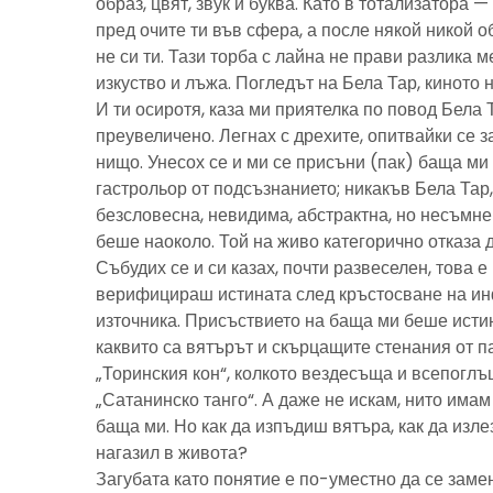
образ, цвят, звук и буква. Като в тотализатора 
пред очите ти във сфера, а после някой никой 
не си ти. Тази торба с лайна не прави разлика м
изкуство и лъжа. Погледът на Бела Тар, киното н
И ти осиротя, каза ми приятелка по повод Бела 
преувеличено. Легнах с дрехите, опитвайки се з
нищо. Унесох се и ми се присъни (пак) баща м
гастрольор от подсъзнанието; никакъв Бела Тар
безсловесна, невидима, абстрактна, но несъмн
беше наоколо. Той на живо категорично отказа 
Събудих се и си казах, почти развеселен, това 
верифицираш истината след кръстосване на ин
източника. Присъствието на баща ми беше исти
каквито са вятърът и скърцащите стенания от п
„Торинския кон“, колкото вездесъща и всепоглъ
„Сатанинско танго“. А даже не искам, нито имам 
баща ми. Но как да изпъдиш вятъра, как да излез
нагазил в живота?
Загубата като понятие е по-уместно да се замен