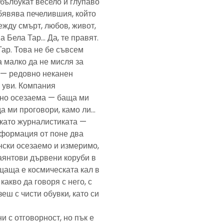
— бълбукат весело и глупаво
обявява печелившия, който
ежду смърт, любов, живот,
а Бела Тар… Да, те правят.
Тар. Това не бе съвсем
а малко да не мисля за
и — редовно неканен
, уви. Компания
ено осезаема — баща ми
да ми проговори, камо ли…
е като журналистиката —
формация от поне два
нски осезаемо и измеримо,
аянтови дървени коруби в
щаща е космическата кал в
какво да говоря с него, с
еш с чисти обувки, като си
и с отговорност, но пък е