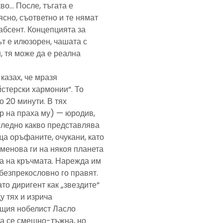
кво… После, тъгата е
ясно, съответно и те нямат
абсент. Концепцията за
т е илюзорен, чашата с
, тя може да е реална
казах, че мразя
йстерски хармонии“. То
 20 минути. В тях
р на праха му) — юродив,
агледно какво представлява
а оръфаните, очукани, като
именова ги на някоя планета
ра на кръчмата. Нарежда им
, безпрекословно го правят.
ато диригент как „звездите“
у тях и изрича
ещия нобелист Ласло
ща се смешно-тъжна, но