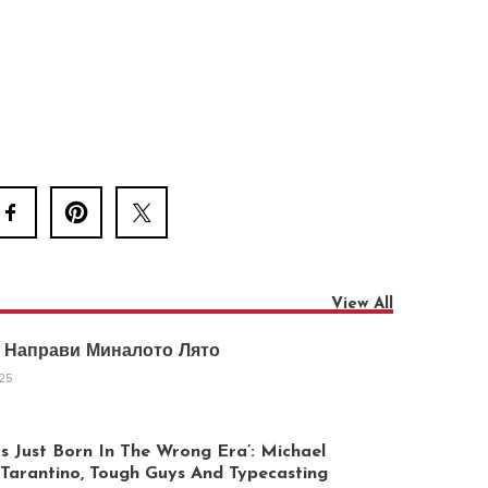
View All
 Направи Миналото Лято
025
 Just Born In The Wrong Era’: Michael
arantino, Tough Guys And Typecasting