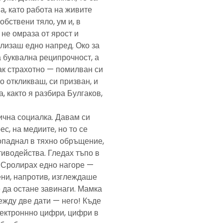
а, като работа на живите
обствени тяло, ум и, в
а не омраза от ярост и
злизаш едно напред. Око за
а буквална реципрочност, а
пак страхотно — помилван си
о откликваш, си призван, и
, както я разбира Булгаков,
лична социалка. Давам си
с, на медиите, но то се
попаднал в тяхно обръщение,
тиводейства. Гледах тъпо в
. Сролирах едно нагоре —
ени, напротив, изглеждаше
 да остане завинаги. Мамка
ежду две дати — него! Къде
електроннно цифри, цифри в