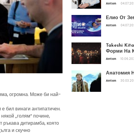
Anton
04.07.2
Елио От Зе
Anton
04.07.2
Takeshi Ki
Форми На К
Anton
10.06.20
Анатомия Н
Anton
30.03.2
яма, огромна. Може би най-
 е бил винаги антипатичен.
 някой „голям“ почине,
т ръкава дитирамба, която
дълга и скучно