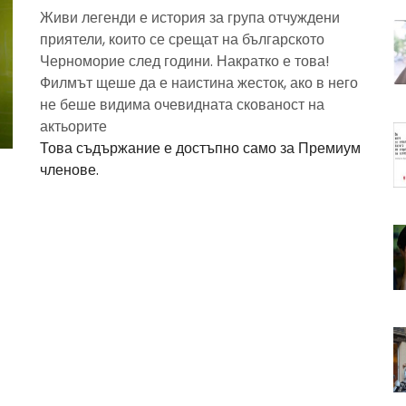
Живи легенди е история за група отчуждени
приятели, които се срещат на българското
Черноморие след години. Накратко е това!
Филмът щеше да е наистина жесток, ако в него
не беше видима очевидната скованост на
актьорите
Това съдържание е достъпно само за Премиум
членове.