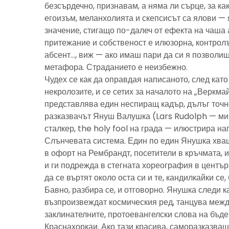
безсърдечно, признавам, а няма ли сърце, за ка
егоизъм, меланхолията и скепсисът са ялови — 
значение, стигащо по-далеч от ефекта на чаша 
притежание и собственост е илюзорна, контролъ
абсент…, виж — ако имаш пари да си я позволиш
метафора. Страданието е неизбежно.
Чудех се как да оправдая написаното, след като 
некролозите, и се сетих за началото на „Веркма
представлява един неспиращ кадър, дълъг точно
разказвачът Януш Валушка (Lars Rudolph — ми
сталкер, the holy fool на града — илюстрира н
Слънчевата система. Един по един Янушка хващ
в офорт на Рембрандт, посетители в кръчмата, 
и ги подрежда в стегната хореография в центъ
да се въртят около оста си и те, кандилкайки се
Бавно, разбира се, и отговорно. Янушка следи к
възпроизвеждат космическия ред, танцува межд
заклинателните, протоевангелски слова на бъд
Краснахоркаи. Ако тази красива, саморазказва