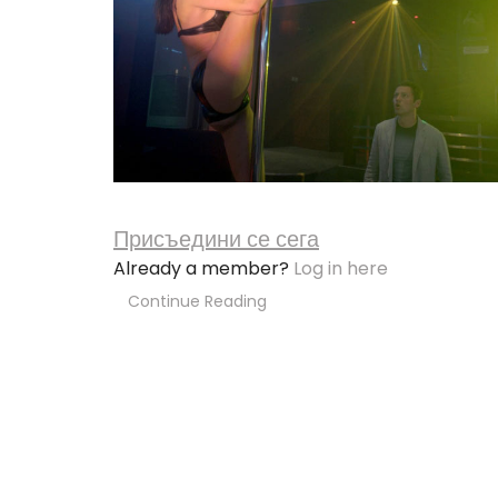
Присъедини се сега
Already a member?
Log in here
Continue Reading