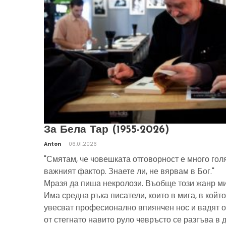
За Бела Тар (1955-2026)
Anton
06.01.2026
"Смятам, че човешката отговорност е много гол
важният фактор. Знаете ли, не вярвам в Бог."
Мразя да пиша некролози. Въобще този жанр ми
Има средна ръка писатели, които в мига, в който
увесват професионално впиянчен нос и вадят о
от стегнато навито руло чевръсто се разгъва в 