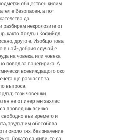
подметки обществен килим
ател е безопасен, а по-
скателства да
и разбирам некролозите от
анр, както Холдън Кофийлд
сано, друго е. Изобщо това
то в най-добрия случай е
уда на човека, или човека
но повод за панегирика. А
осмически всевиждащото око
ечета ще разнасят за
по въпроса.
ардът, този човешки
тен не от инертен захлас
, са проводник всичко
 свободно във времето и
та, трудът им обособява
рти около тях, без значение
Фуко. Докато са живи, те са