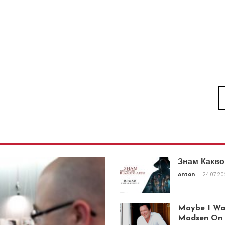
Знам Какво
Anton
24.07.2
Maybe I Was
Madsen On T