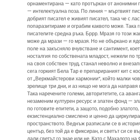
орнаментирана — като протъркан от анонимни 
— интелектуална поза. По линия – мъртвият пис
добрият писател е живият писател, така че с ла
попаразитираме и ограбим каквото може. Така г
писателите средна ръка. Бррр. Мразя го този ж
може да мрази — го мразя. Но не объркано и ядо
поле на закъсняло вчувстване и сантимент, кое
носталгия по собствената младост, нежели по тр
на своя собствен труд, станал неволно и внезап
сега горкият Бела Тар е препарираният кит с к
от „Веркмайстерови хармонии“, който малки чов
зрелище три дни, и аз нищо не мога да направя 
Така наречените големи, авторитетите, са аванг
незаменим културен ресурс и златен фонд — зла
по готовите епитети, а защото, подобно златото
екзистенциално смислено и ценно да циркулира
пространството. Веднъж разписали се в история
център, без той да е фиксиран, и светът си се въ
дали светът го знае или не. Като с Махалото на 