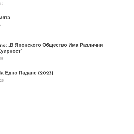
025
мята
025
tano: „В Японското Общество Има Различни
уирност“
25
а Едно Падане (2023)
025