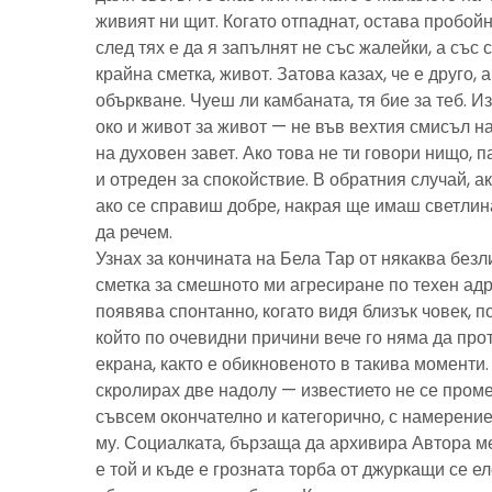
живият ни щит. Когато отпаднат, остава пробойн
след тях е да я запълнят не със жалейки, а със с
крайна сметка, живот. Затова казах, че е друго, 
объркване. Чуеш ли камбаната, тя бие за теб. И
око и живот за живот — не във вехтия смисъл н
на духовен завет. Ако това не ти говори нищо, 
и отреден за спокойствие. В обратния случай, ак
ако се справиш добре, накрая ще имаш светлина
да речем.
Узнах за кончината на Бела Тар от някаква без
сметка за смешното ми агресиране по техен адре
появява спонтанно, когато видя близък човек, 
който по очевидни причини вече го няма да про
екрана, както е обикновеното в такива моменти
скролирах две надолу — известието не се пром
съвсем окончателно и категорично, с намерение
му. Социалката, бързаща да архивира Автора м
е той и къде е грозната торба от джуркащи се 