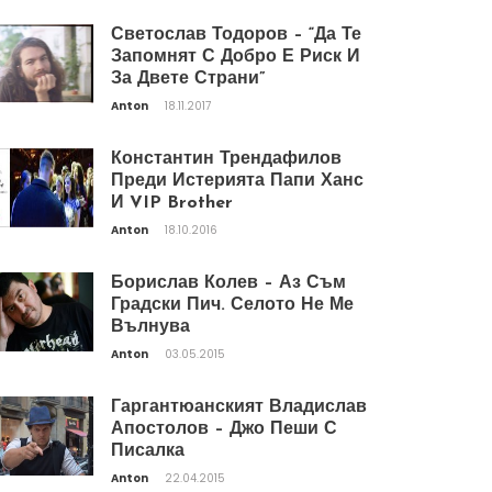
Светослав Тодоров – “Да Те
Запомнят С Добро Е Риск И
За Двете Страни”
Anton
18.11.2017
Константин Трендафилов
Преди Истерията Папи Ханс
И VIP Brother
Anton
18.10.2016
Борислав Колев – Аз Съм
Градски Пич. Селото Не Ме
Вълнува
Anton
03.05.2015
Гаргантюанският Владислав
Апостолов – Джо Пеши С
Писалка
Anton
22.04.2015